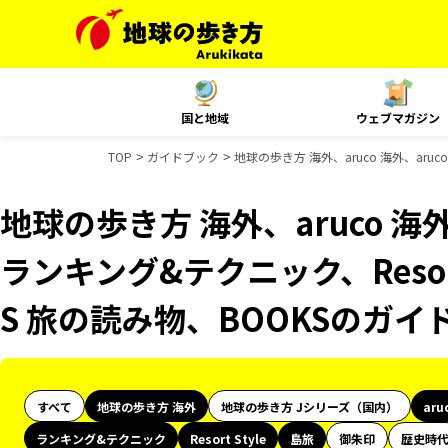
国と地域
ウェブマガジン
TOP
ガイドブック
地球の歩き方 海外、aruco 海外、aruc
地球の歩き方 海外、aruco 海外、
ランキング&テクニック、Resort
S 旅の読み物、BOOKSのガ
すべて
地球の歩き方 海外
地球の歩き方 Jシリーズ（国内）
aru
ランキング&テクニック
Resort Style
島旅
御朱印
歴史時