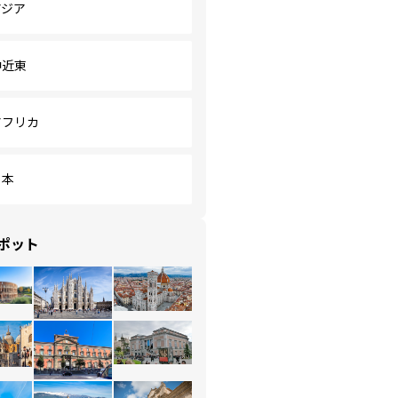
アジア
中近東
アフリカ
日本
ポット