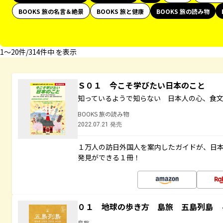
BOOKS 旅の名言＆絶景
BOOKS 旅と健康
BOOKS 旅の読み物
1〜20件/314件中 を表示
Ｓ０１ 今こそ学びたい日本のこと
知っているようで知らない 日本人の心、食
BOOKS 旅の読み物
2022.07.21 発売
１万人の訪日外国人を案内したガイドが、日
発見ができる１冊！
０１ 地球の歩き方 島旅 五島列島 
島旅