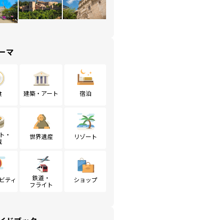
ーマ
食
建築・アート
宿泊
ト・
世界遺産
リゾート
戦
鉄道・
ビティ
ショップ
フライト