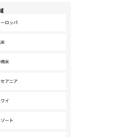
域
ヨーロッパ
北米
中南米
オセアニア
ハワイ
リゾート