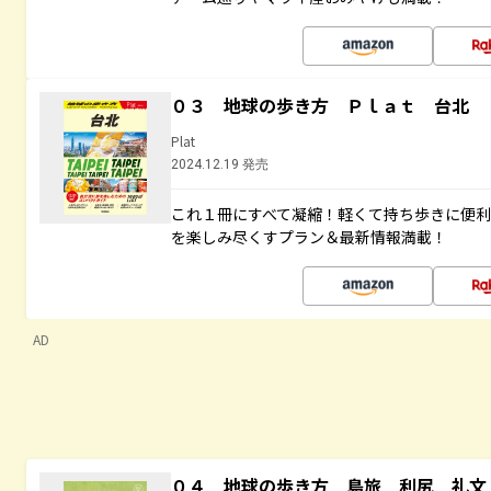
０３ 地球の歩き方 Ｐｌａｔ 台北
Plat
2024.12.19 発売
これ１冊にすべて凝縮！軽くて持ち歩きに便
を楽しみ尽くすプラン＆最新情報満載！
AD
０４ 地球の歩き方 島旅 利尻 礼文