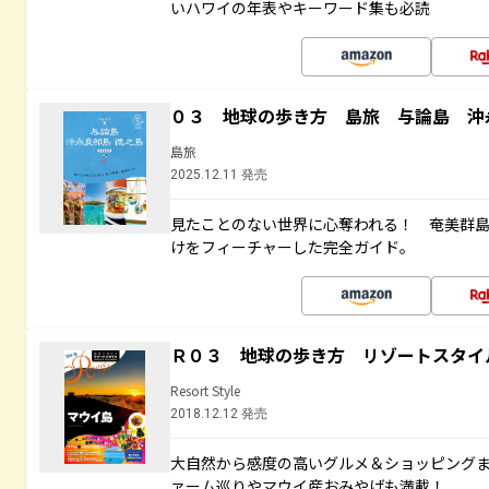
いハワイの年表やキーワード集も必読
０３ 地球の歩き方 島旅 与論島 沖
島旅
2025.12.11 発売
見たことのない世界に心奪われる！ 奄美群
けをフィーチャーした完全ガイド。
Ｒ０３ 地球の歩き方 リゾートスタイ
Resort Style
2018.12.12 発売
大自然から感度の高いグルメ＆ショッピング
ァーム巡りやマウイ産おみやげも満載！