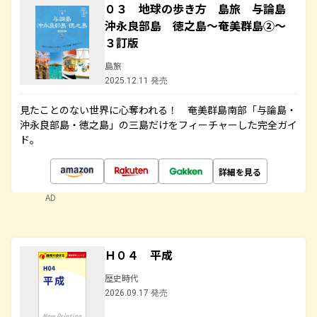
０３ 地球の歩き方 島旅 与論島
沖永良部島 徳之島～奄美群島②～
３訂版
島旅
2025.12.11 発売
見たことのない世界に心奪われる！ 奄美群島南部「与論島・
沖永良部島・徳之島」の三島だけをフィーチャーした完全ガイ
ド。
詳細を見る
AD
Ｈ０４ 平成
歴史時代
2026.09.17 発売