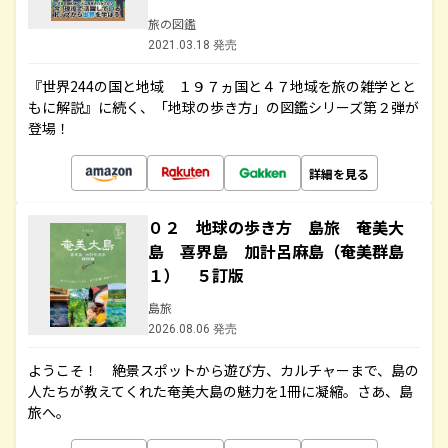
旅の図鑑
2021.03.18 発売
『世界244の国と地域 １９７ヵ国と４７地域を旅の雑学とと
もに解説』に続く、「地球の歩き方」の図鑑シリーズ第２弾が
登場！
詳細を見る
０２ 地球の歩き方 島旅 奄美大
島 喜界島 加計呂麻島（奄美群島
１） ５訂版
島旅
2026.08.06 発売
ようこそ！ 絶景スポットから遊び方、カルチャーまで、島の
人たちが教えてくれた奄美大島の魅力を1冊に凝縮。さあ、島
旅へ。