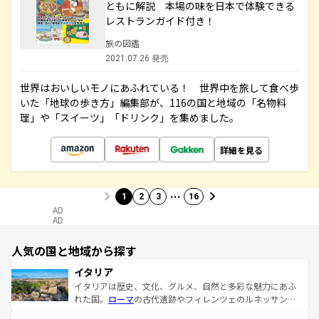
ともに解説 本場の味を日本で体験できる
レストランガイド付き！
旅の図鑑
2021.07.26 発売
世界はおいしいモノにあふれている！ 世界中を旅して食べ歩
いた「地球の歩き方」編集部が、116の国と地域の「名物料
理」や「スイーツ」「ドリンク」を集めました。
詳細を見る
…
1
2
3
16
AD
AD
人気の国と地域から探す
イタリア
イタリアは歴史、文化、グルメ、自然と多彩な魅力にあふ
れた国。
ローマ
の古代遺跡やフィレンツェのルネッサンス
美術、ヴェネツィアの運河など、歴史あるスポットはもち