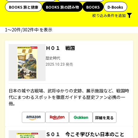
BOOKS 旅と健康
BOOKS 旅の読み物
BOOKS
D-Books
絞り込み条件を追加
1〜20件/302件中 を表示
Ｈ０１ 戦国
歴史時代
2025.10.23 発売
日本の城や古戦場、武将ゆかりの史跡、展示施設など、戦国時
代にまつわるスポットを徹底ガイドする歴史ファン必携の一
冊。
詳細を見る
Ｓ０１ 今こそ学びたい日本のこと