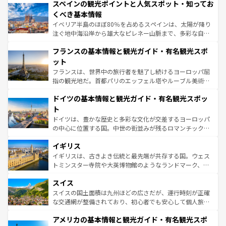
スペインの観光ポイントと人気スポット・知ってお
ろん、トスカーナの美しい田園風景やアマルフィ海岸の絶
景など、自然景観も見逃せない。観光の合間には、本場の
くべき基本情報
ピザやパスタなど、絶品のイタリア料理を堪能することも
イベリア半島のほぼ80％を占めるスペインは、太陽が降り
できる。朝目覚めてから夜眠るまで、すべての瞬間を楽し
注ぐ地中海沿岸から雄大なピレネー山脈まで、多彩な自然
ませてくれるイタリアで、忘れられない旅をしてみよう！
と文化が詰まったヨーロッパ屈指の旅行先だ。多様な地域
なお、新着のイタリア情報は
コンテンツ一覧
を参照してほ
フランスの基本情報と観光ガイド・有名観光スポ
文化が根付くこの国では、情熱的なフラメンコ、熱気あふ
しい。
れる闘牛、そして美味しいタパスが生活の一部となってい
ット
る。首都マドリードの洗練された雰囲気や、バルセロナの
フランスは、世界中の旅行者を魅了し続けるヨーロッパ屈
アートに溢れた街角から、地方では古代ローマ遺跡や中世
指の観光地だ。首都パリのエッフェル塔やルーブル美術館
の城塞都市、穏やかなビーチリゾートまで多彩な表情を見
といった象徴的なスポットから、田舎町の古風な美しさま
せる。地方によって風土や気候が異なるスペインはその個
ドイツの基本情報と観光ガイド・有名観光スポッ
で、幅広い魅力が詰まっている。華麗な宮殿、歴史的な大
性で訪れる人を魅了する。 なお、新着のスペイン情報は
コ
聖堂、美しいビーチ、そして豊かな自然が、訪れる者を心
ト
ンテンツ一覧
を参照してほしい。
から魅了する。また、フランスは美食の国としても知ら
ドイツは、豊かな歴史と多彩な文化が交差するヨーロッパ
れ、フランス料理はユネスコ無形文化遺産にも登録されて
の中心に位置する国。中世の街並みが残るロマンチック街
いる。シャンパンの発祥地であるランス、プロヴァンスの
道から、未来を先取りするようなモダンな都市まで多様な
香り高いラベンダー畑など、多彩な楽しみ方が可能だ。さ
イギリス
顔を持つこの国は、どこを歩いても飽きることがない。ベ
らに、パリ以外の地域にも魅力が溢れており、どの街角に
ルリンの文化的活気、バイエルン州のアルプスの絶景、そ
イギリスは、古きよき伝統と最先端が共存する国。ウェス
も豊かな歴史と文化が息づいている。パリ以外の個性あふ
してライン川沿いのワイン畑といった風景は必見。ビール
トミンスター寺院や大英博物館のようなランドマーク、歴
れる地方に足を運ぶとそれぞれで全く異なる文化を体験で
とソーセージを味わいながら地元の人と過ごす楽しい時間
史ある大学都市、美しい丘陵地帯や牧歌的な風景など、エ
きるだろう。 なお、新着のフランス情報は
コンテンツ一覧
スイス
は、お酒好きな人にはぜひ体験してほしい。 なお、新着の
リアごとに異なる魅力がある。また、優雅なアフタヌーン
を参照してほしい。
ドイツ情報は
コンテンツ一覧
を参照してほしい。
ティー、ビール好きにはたまらない英国パブ、サッカー観
スイスの国土面積は九州ほどの広さだが、運行時刻が正確
戦など、本場だからこそできる体験も豊富。イギリスを旅
な交通網が整備されており、初心者でも安心して個人旅行
して楽しみつくそう。 なお、新着のイギリス情報は
コンテ
を楽しめる。日本同様に時刻表どおりの旅が可能だ。中世
アメリカの基本情報と観光ガイド・有名観光スポ
ンツ一覧
を参照してほしい。
の建物がそのまま残る町や、スイスならではのユニークな