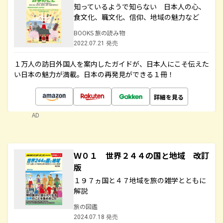
知っているようで知らない 日本人の心、
食文化、職文化、信仰、地域の魅力など
BOOKS 旅の読み物
2022.07.21 発売
１万人の訪日外国人を案内したガイドが、日本人にこそ伝えた
い日本の魅力が満載。日本の再発見ができる１冊！
詳細を見る
AD
Ｗ０１ 世界２４４の国と地域 改訂
版
１９７ヵ国と４７地域を旅の雑学とともに
解説
旅の図鑑
2024.07.18 発売