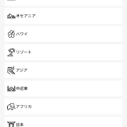
オセアニア
ハワイ
リゾート
アジア
中近東
アフリカ
日本