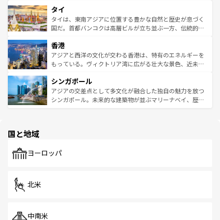
らではのナイトライフも堪能できる。あたたかいホスピタ
界遺産に登録された壮大な自然景観が点在し、都市部では
タイ
リティに包まれながら、韓国の多彩な魅力を心ゆくまで味
急速な発展と共に伝統が息づく。ハノイの古い町並みやホ
わってみてほしい。 なお、新着の韓国情報は
コンテンツ一
ーチミン市のフランス統治時代の建物も、独特の雰囲気を
タイは、東南アジアに位置する豊かな自然と歴史が息づく
覧
を参照してほしい。
醸し出している。また、バラエティの豊かさとおいしさで
国だ。首都バンコクは高層ビルが立ち並ぶ一方、伝統的な
世界中の食通を魅了してやまないベトナム料理も魅力のひ
寺院や市場がいたるところに点在し、古きよき文化と現代
香港
とつ。フォーやバインミー、ベトナムコーヒーなどは、ぜ
の活気が交差している。北部ではチェンマイなどの山岳地
ひ現地で味わいたい。どの地域を訪れてもあたたかい人々
帯で自然と触れ合い、南部ではプーケットやクラビの美し
アジアと西洋の文化が交わる香港は、特有のエネルギーを
が旅行者を迎えてくれるので、きっと忘れられない旅にな
いビーチでリゾート気分を楽しむことができる。タイ料理
もっている。ヴィクトリア湾に広がる壮大な景色、近未来
るはずだ。 なお、新着のベトナム情報は
コンテンツ一覧
を
は世界的に有名で、屋台から高級レストランまで味覚を刺
的なアートスポット、そして歴史と現代が融合した町並
参照してほしい。
シンガポール
激する。気候は一年中温暖で、どの季節にも異なる楽しみ
み、どこを訪れても感動するはず。観光スポットが密集し
が待っている。親しみやすいタイの人々、仏教を中心とし
ており、効率よく見どころを回れるのも魅力。息をのむよ
アジアの交差点として多文化が融合した独自の魅力を放つ
た文化、そして多様な観光資源が、訪れる旅人を魅了し続
うな絶景から文化的な体験まで、香港を存分に楽しみ尽く
シンガポール。未来的な建築物が並ぶマリーナベイ、歴史
ける。 なお、新着のタイ情報は
コンテンツ一覧
を参照して
そう。 なお、新着の香港情報は
コンテンツ一覧
を参照して
と伝統を感じられるエスニックタウン、多数の緑豊かな公
ほしい。
ほしい。
園や自然保護区など、自然が調和した近代的な景観と文化
の多様性あふれるカラフルな町は、どこを歩いても新しい
国と地域
発見がある。さらに、治安のよさや充実した公共交通機関
も、旅行者にとっては魅力的なポイント。グルメも豊富
で、ホーカーズは地元の風情を楽しめる外せないスポット
ヨーロッパ
だ。訪れる人を飽きさせないシンガポールで、多様な魅力
を体感しよう。 なお、新着のシンガポール情報は
コンテン
ツ一覧
を参照してほしい。
北米
中南米