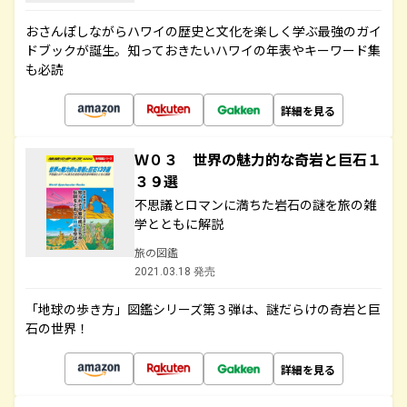
おさんぽしながらハワイの歴史と文化を楽しく学ぶ最強のガイ
ドブックが誕生。知っておきたいハワイの年表やキーワード集
も必読
詳細を見る
Ｗ０３ 世界の魅力的な奇岩と巨石１
３９選
不思議とロマンに満ちた岩石の謎を旅の雑
学とともに解説
旅の図鑑
2021.03.18 発売
「地球の歩き方」図鑑シリーズ第３弾は、謎だらけの奇岩と巨
石の世界！
詳細を見る