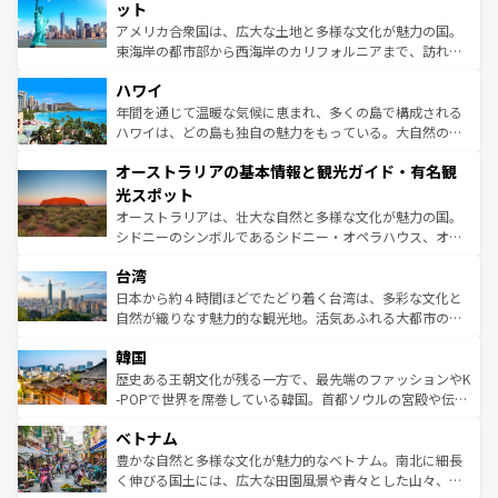
博物館もあり、アルプス観光だけでなく町歩きも満喫する
ット
ことができる。国民の所得が高いため物価も高いが、旅行
アメリカ合衆国は、広大な土地と多様な文化が魅力の国。
者向けの交通パス提供のサービスもあり、うまく活用すれ
東海岸の都市部から西海岸のカリフォルニアまで、訪れる
ば市内交通費無料で観光を楽しむこともできる。 なお、新
場所ごとに異なる風景と体験が待っている。ニューヨーク
着のスイス情報は
コンテンツ一覧
を参照してほしい。
ハワイ
のような巨大都市は、観光、ショッピング、エンターテイ
ンメントが詰まった刺激的なスポットだ。一方、アメリカ
年間を通じて温暖な気候に恵まれ、多くの島で構成される
西部には大自然が広がり、グランドキャニオンやイエロー
ハワイは、どの島も独自の魅力をもっている。大自然の神
ストーン国立公園といった絶景が堪能できる。さらに、南
秘を感じたいなら、火山が生み出した壮大な景観を誇るハ
オーストラリアの基本情報と観光ガイド・有名観
部のニューオーリンズでは、音楽と美食が融合した独特の
ワイ島は見逃せない。また、定番の観光地といえばオアフ
文化が魅力。旅行者はアメリカの各地域で異なる魅力を楽
島だが、静かな自然を求めるならマウイ島やカウアイ島が
光スポット
しみながら、その多様性と豊かな歴史を感じることができ
おすすめ。エメラルドグリーンに輝く海をはじめ、豊かな
オーストラリアは、壮大な自然と多様な文化が魅力の国。
るだろう。車でのロードトリップや列車の旅も、アメリカ
文化や歴史が息づいている。「アロハスピリット」と呼ば
シドニーのシンボルであるシドニー・オペラハウス、オー
ならではの贅沢な旅のスタイルだ。 なお、新着のアメリカ
れるおもてなしの心で訪れる人々を迎えてくれるハワイの
ストラリア東海岸北部に広がる大サンゴ礁地帯グレートバ
情報は
コンテンツ一覧
を参照してほしい。
人々、おいしいローカルフードやハワイアンミュージッ
台湾
リアリーフや大陸中央部にそびえるウルル（エアーズロッ
ク、伝統的なフラダンスなど、すべてがハワイの魅力を彩
ク）、タスマニアの美しい原生林やケアンズの熱帯雨林な
日本から約４時間ほどでたどり着く台湾は、多彩な文化と
っている。訪れるたびに新しい発見と感動が待っているハ
ど、見どころがたくさん。また、カフェやワイン、オージ
自然が織りなす魅力的な観光地。活気あふれる大都市の台
ワイを、存分に味わってほしい。 なお、新着のハワイ情報
ービーフなどの食文化も豊かで、美味しいものであふれて
北やノスタルジックな町並みが人気な九份（ジォウフェ
は
コンテンツ一覧
を参照してほしい。
韓国
いる。アクティビティも充実しており、サーフィンやダイ
ン）、静ひつな山岳地帯である台湾東部など、都市の喧騒
ビング、ハイキングなど、アウトドア好きにはたまらな
と山間の静けさが共存しており、訪れる人に新しい発見と
歴史ある王朝文化が残る一方で、最先端のファッションやK
い。オーストラリアの多彩な魅力を存分に味わいつくそ
驚きをもたらしてくれる。また、奥深い台湾の食文化も魅
-POPで世界を席巻している韓国。首都ソウルの宮殿や伝統
う。 なお、新着のオーストラリア情報は
コンテンツ一覧
を
力で、夜市などの屋台グルメから高級料理、ヘルシーで美
家屋が並ぶエリアでは韓国の歴史と文化に浸ることがで
参照してほしい。
ベトナム
容にもいいと評判のスイーツなど、バラエティ豊かな料理
き、地方に足を延ばせば四季折々の自然美を楽しむことが
が味わえる。 なお、新着の台湾情報は
コンテンツ一覧
を参
できる。そして、キムチや焼肉、絶品のストリートフード
豊かな自然と多様な文化が魅力的なベトナム。南北に細長
照してほしい。
まで、さまざまな韓国料理が待っている。夜には、韓国な
く伸びる国土には、広大な田園風景や青々とした山々、世