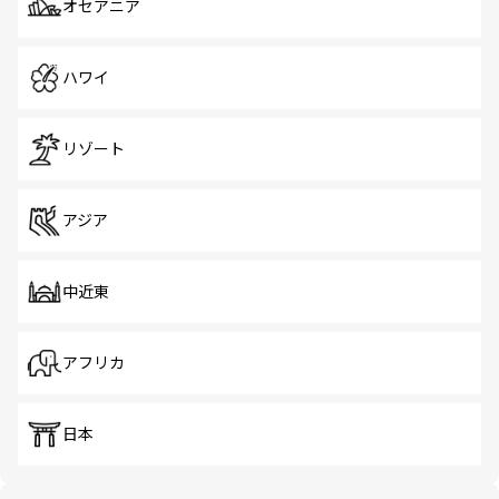
オセアニア
ハワイ
リゾート
アジア
中近東
アフリカ
日本