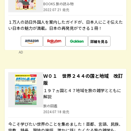
BOOKS 旅の読み物
2022.07.21 発売
１万人の訪日外国人を案内したガイドが、日本人にこそ伝えた
い日本の魅力が満載。日本の再発見ができる１冊！
詳細を見る
AD
Ｗ０１ 世界２４４の国と地域 改訂
版
１９７ヵ国と４７地域を旅の雑学とともに
解説
旅の図鑑
2024.07.18 発売
今こそ学びたい世界のことを集めました！首都、言語、民族、
宗教、特長、現地の挨拶、誰かに話したくなる旅の雑学も。