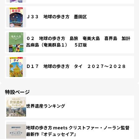
Ｊ３３ 地球の歩き方 墨田区
０２ 地球の歩き方 島旅 奄美大島 喜界島 加計
呂麻島（奄美群島１） ５訂版
Ｄ１７ 地球の歩き方 タイ ２０２７～２０２８
特設ページ
世界遺産ランキング
地球の歩き方 meets クリストファー・ノーラン監督
最新作『オデュッセイア』