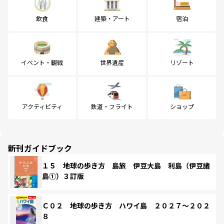
飲食
建築・アート
宿泊
イベント・観戦
世界遺産
リゾート
アクティビティ
鉄道・フライト
ショップ
新刊ガイドブック
１５ 地球の歩き方 島旅 伊豆大島 利島（伊豆諸
島①）３訂版
Ｃ０２ 地球の歩き方 ハワイ島 ２０２７～２０２
８