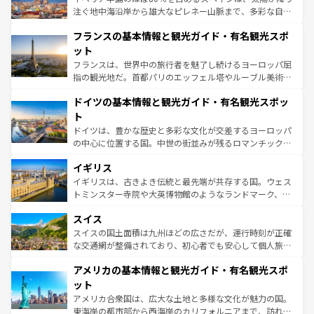
ピザやパスタなど、絶品のイタリア料理を堪能することも
注ぐ地中海沿岸から雄大なピレネー山脈まで、多彩な自然
できる。朝目覚めてから夜眠るまで、すべての瞬間を楽し
と文化が詰まったヨーロッパ屈指の旅行先だ。多様な地域
フランスの基本情報と観光ガイド・有名観光スポ
ませてくれるイタリアで、忘れられない旅をしてみよう！
文化が根付くこの国では、情熱的なフラメンコ、熱気あふ
なお、新着のイタリア情報は
コンテンツ一覧
を参照してほ
れる闘牛、そして美味しいタパスが生活の一部となってい
ット
しい。
る。首都マドリードの洗練された雰囲気や、バルセロナの
フランスは、世界中の旅行者を魅了し続けるヨーロッパ屈
アートに溢れた街角から、地方では古代ローマ遺跡や中世
指の観光地だ。首都パリのエッフェル塔やルーブル美術館
の城塞都市、穏やかなビーチリゾートまで多彩な表情を見
といった象徴的なスポットから、田舎町の古風な美しさま
せる。地方によって風土や気候が異なるスペインはその個
ドイツの基本情報と観光ガイド・有名観光スポッ
で、幅広い魅力が詰まっている。華麗な宮殿、歴史的な大
性で訪れる人を魅了する。 なお、新着のスペイン情報は
コ
聖堂、美しいビーチ、そして豊かな自然が、訪れる者を心
ト
ンテンツ一覧
を参照してほしい。
から魅了する。また、フランスは美食の国としても知ら
ドイツは、豊かな歴史と多彩な文化が交差するヨーロッパ
れ、フランス料理はユネスコ無形文化遺産にも登録されて
の中心に位置する国。中世の街並みが残るロマンチック街
いる。シャンパンの発祥地であるランス、プロヴァンスの
道から、未来を先取りするようなモダンな都市まで多様な
香り高いラベンダー畑など、多彩な楽しみ方が可能だ。さ
イギリス
顔を持つこの国は、どこを歩いても飽きることがない。ベ
らに、パリ以外の地域にも魅力が溢れており、どの街角に
ルリンの文化的活気、バイエルン州のアルプスの絶景、そ
イギリスは、古きよき伝統と最先端が共存する国。ウェス
も豊かな歴史と文化が息づいている。パリ以外の個性あふ
してライン川沿いのワイン畑といった風景は必見。ビール
トミンスター寺院や大英博物館のようなランドマーク、歴
れる地方に足を運ぶとそれぞれで全く異なる文化を体験で
とソーセージを味わいながら地元の人と過ごす楽しい時間
史ある大学都市、美しい丘陵地帯や牧歌的な風景など、エ
きるだろう。 なお、新着のフランス情報は
コンテンツ一覧
スイス
は、お酒好きな人にはぜひ体験してほしい。 なお、新着の
リアごとに異なる魅力がある。また、優雅なアフタヌーン
を参照してほしい。
ドイツ情報は
コンテンツ一覧
を参照してほしい。
ティー、ビール好きにはたまらない英国パブ、サッカー観
スイスの国土面積は九州ほどの広さだが、運行時刻が正確
戦など、本場だからこそできる体験も豊富。イギリスを旅
な交通網が整備されており、初心者でも安心して個人旅行
して楽しみつくそう。 なお、新着のイギリス情報は
コンテ
を楽しめる。日本同様に時刻表どおりの旅が可能だ。中世
アメリカの基本情報と観光ガイド・有名観光スポ
ンツ一覧
を参照してほしい。
の建物がそのまま残る町や、スイスならではのユニークな
博物館もあり、アルプス観光だけでなく町歩きも満喫する
ット
ことができる。国民の所得が高いため物価も高いが、旅行
アメリカ合衆国は、広大な土地と多様な文化が魅力の国。
者向けの交通パス提供のサービスもあり、うまく活用すれ
東海岸の都市部から西海岸のカリフォルニアまで、訪れる