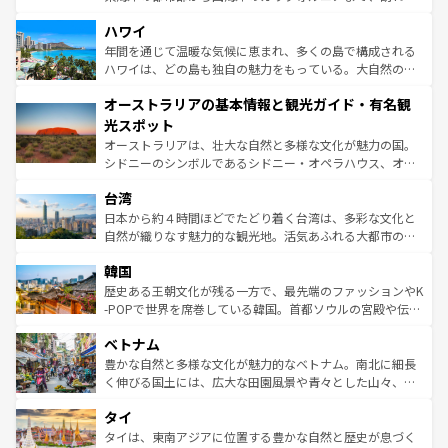
ば市内交通費無料で観光を楽しむこともできる。 なお、新
場所ごとに異なる風景と体験が待っている。ニューヨーク
着のスイス情報は
コンテンツ一覧
を参照してほしい。
ハワイ
のような巨大都市は、観光、ショッピング、エンターテイ
ンメントが詰まった刺激的なスポットだ。一方、アメリカ
年間を通じて温暖な気候に恵まれ、多くの島で構成される
西部には大自然が広がり、グランドキャニオンやイエロー
ハワイは、どの島も独自の魅力をもっている。大自然の神
ストーン国立公園といった絶景が堪能できる。さらに、南
秘を感じたいなら、火山が生み出した壮大な景観を誇るハ
オーストラリアの基本情報と観光ガイド・有名観
部のニューオーリンズでは、音楽と美食が融合した独特の
ワイ島は見逃せない。また、定番の観光地といえばオアフ
文化が魅力。旅行者はアメリカの各地域で異なる魅力を楽
島だが、静かな自然を求めるならマウイ島やカウアイ島が
光スポット
しみながら、その多様性と豊かな歴史を感じることができ
おすすめ。エメラルドグリーンに輝く海をはじめ、豊かな
オーストラリアは、壮大な自然と多様な文化が魅力の国。
るだろう。車でのロードトリップや列車の旅も、アメリカ
文化や歴史が息づいている。「アロハスピリット」と呼ば
シドニーのシンボルであるシドニー・オペラハウス、オー
ならではの贅沢な旅のスタイルだ。 なお、新着のアメリカ
れるおもてなしの心で訪れる人々を迎えてくれるハワイの
ストラリア東海岸北部に広がる大サンゴ礁地帯グレートバ
情報は
コンテンツ一覧
を参照してほしい。
人々、おいしいローカルフードやハワイアンミュージッ
台湾
リアリーフや大陸中央部にそびえるウルル（エアーズロッ
ク、伝統的なフラダンスなど、すべてがハワイの魅力を彩
ク）、タスマニアの美しい原生林やケアンズの熱帯雨林な
日本から約４時間ほどでたどり着く台湾は、多彩な文化と
っている。訪れるたびに新しい発見と感動が待っているハ
ど、見どころがたくさん。また、カフェやワイン、オージ
自然が織りなす魅力的な観光地。活気あふれる大都市の台
ワイを、存分に味わってほしい。 なお、新着のハワイ情報
ービーフなどの食文化も豊かで、美味しいものであふれて
北やノスタルジックな町並みが人気な九份（ジォウフェ
は
コンテンツ一覧
を参照してほしい。
韓国
いる。アクティビティも充実しており、サーフィンやダイ
ン）、静ひつな山岳地帯である台湾東部など、都市の喧騒
ビング、ハイキングなど、アウトドア好きにはたまらな
と山間の静けさが共存しており、訪れる人に新しい発見と
歴史ある王朝文化が残る一方で、最先端のファッションやK
い。オーストラリアの多彩な魅力を存分に味わいつくそ
驚きをもたらしてくれる。また、奥深い台湾の食文化も魅
-POPで世界を席巻している韓国。首都ソウルの宮殿や伝統
う。 なお、新着のオーストラリア情報は
コンテンツ一覧
を
力で、夜市などの屋台グルメから高級料理、ヘルシーで美
家屋が並ぶエリアでは韓国の歴史と文化に浸ることがで
参照してほしい。
ベトナム
容にもいいと評判のスイーツなど、バラエティ豊かな料理
き、地方に足を延ばせば四季折々の自然美を楽しむことが
が味わえる。 なお、新着の台湾情報は
コンテンツ一覧
を参
できる。そして、キムチや焼肉、絶品のストリートフード
豊かな自然と多様な文化が魅力的なベトナム。南北に細長
照してほしい。
まで、さまざまな韓国料理が待っている。夜には、韓国な
く伸びる国土には、広大な田園風景や青々とした山々、世
らではのナイトライフも堪能できる。あたたかいホスピタ
界遺産に登録された壮大な自然景観が点在し、都市部では
タイ
リティに包まれながら、韓国の多彩な魅力を心ゆくまで味
急速な発展と共に伝統が息づく。ハノイの古い町並みやホ
わってみてほしい。 なお、新着の韓国情報は
コンテンツ一
ーチミン市のフランス統治時代の建物も、独特の雰囲気を
タイは、東南アジアに位置する豊かな自然と歴史が息づく