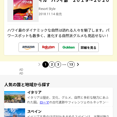
イル ハワイ島 ２０１９～２０２０
Resort Style
2018.11.14 発売
ハワイ島のダイナミックな自然は訪れる人々を魅了します。パ
ワースポットも数多く、進化する自然派グルメも見逃せない！
詳細を見る
…
1
2
3
13
AD
AD
人気の国と地域から探す
イタリア
イタリアは歴史、文化、グルメ、自然と多彩な魅力にあふ
れた国。
ローマ
の古代遺跡やフィレンツェのルネッサンス
美術、ヴェネツィアの運河など、歴史あるスポットはもち
スペイン
ろん、トスカーナの美しい田園風景やアマルフィ海岸の絶
景など、自然景観も見逃せない。観光の合間には、本場の
イベリア半島のほぼ80％を占めるスペインは、太陽が降り