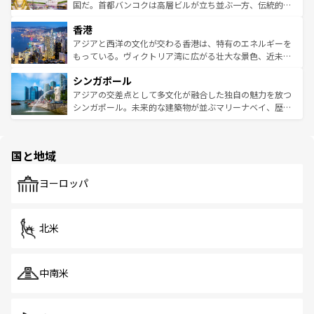
覧
を参照してほしい。
醸し出している。また、バラエティの豊かさとおいしさで
国だ。首都バンコクは高層ビルが立ち並ぶ一方、伝統的な
世界中の食通を魅了してやまないベトナム料理も魅力のひ
寺院や市場がいたるところに点在し、古きよき文化と現代
香港
とつ。フォーやバインミー、ベトナムコーヒーなどは、ぜ
の活気が交差している。北部ではチェンマイなどの山岳地
ひ現地で味わいたい。どの地域を訪れてもあたたかい人々
帯で自然と触れ合い、南部ではプーケットやクラビの美し
アジアと西洋の文化が交わる香港は、特有のエネルギーを
が旅行者を迎えてくれるので、きっと忘れられない旅にな
いビーチでリゾート気分を楽しむことができる。タイ料理
もっている。ヴィクトリア湾に広がる壮大な景色、近未来
るはずだ。 なお、新着のベトナム情報は
コンテンツ一覧
を
は世界的に有名で、屋台から高級レストランまで味覚を刺
的なアートスポット、そして歴史と現代が融合した町並
参照してほしい。
シンガポール
激する。気候は一年中温暖で、どの季節にも異なる楽しみ
み、どこを訪れても感動するはず。観光スポットが密集し
が待っている。親しみやすいタイの人々、仏教を中心とし
ており、効率よく見どころを回れるのも魅力。息をのむよ
アジアの交差点として多文化が融合した独自の魅力を放つ
た文化、そして多様な観光資源が、訪れる旅人を魅了し続
うな絶景から文化的な体験まで、香港を存分に楽しみ尽く
シンガポール。未来的な建築物が並ぶマリーナベイ、歴史
ける。 なお、新着のタイ情報は
コンテンツ一覧
を参照して
そう。 なお、新着の香港情報は
コンテンツ一覧
を参照して
と伝統を感じられるエスニックタウン、多数の緑豊かな公
ほしい。
ほしい。
園や自然保護区など、自然が調和した近代的な景観と文化
の多様性あふれるカラフルな町は、どこを歩いても新しい
国と地域
発見がある。さらに、治安のよさや充実した公共交通機関
も、旅行者にとっては魅力的なポイント。グルメも豊富
で、ホーカーズは地元の風情を楽しめる外せないスポット
ヨーロッパ
だ。訪れる人を飽きさせないシンガポールで、多様な魅力
を体感しよう。 なお、新着のシンガポール情報は
コンテン
ツ一覧
を参照してほしい。
北米
中南米