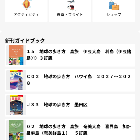
アクティビティ
鉄道・フライト
ショップ
新刊ガイドブック
１５ 地球の歩き方 島旅 伊豆大島 利島（伊豆諸
島①）３訂版
Ｃ０２ 地球の歩き方 ハワイ島 ２０２７～２０２
８
Ｊ３３ 地球の歩き方 墨田区
０２ 地球の歩き方 島旅 奄美大島 喜界島 加計
呂麻島（奄美群島１） ５訂版