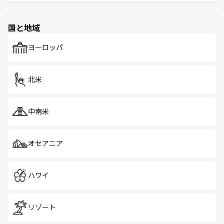
ける。 なお、新着のタイ情報は
コンテンツ一覧
を参照して
そう。 なお、新着の香港情報は
コンテンツ一覧
を参照して
と伝統を感じられるエスニックタウン、多数の緑豊かな公
ほしい。
ほしい。
園や自然保護区など、自然が調和した近代的な景観と文化
の多様性あふれるカラフルな町は、どこを歩いても新しい
国と地域
発見がある。さらに、治安のよさや充実した公共交通機関
も、旅行者にとっては魅力的なポイント。グルメも豊富
で、ホーカーズは地元の風情を楽しめる外せないスポット
ヨーロッパ
だ。訪れる人を飽きさせないシンガポールで、多様な魅力
を体感しよう。 なお、新着のシンガポール情報は
コンテン
ツ一覧
を参照してほしい。
北米
中南米
オセアニア
ハワイ
リゾート