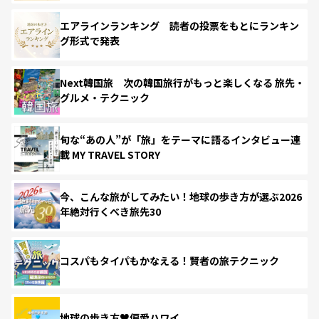
エアラインランキング 読者の投票をもとにランキン
グ形式で発表
Next韓国旅 次の韓国旅行がもっと楽しくなる 旅先・
グルメ・テクニック
旬な“あの人”が「旅」をテーマに語るインタビュー連
載 MY TRAVEL STORY
今、こんな旅がしてみたい！地球の歩き方が選ぶ2026
年絶対行くべき旅先30
コスパもタイパもかなえる！賢者の旅テクニック
地球の歩き方♥偏愛ハワイ