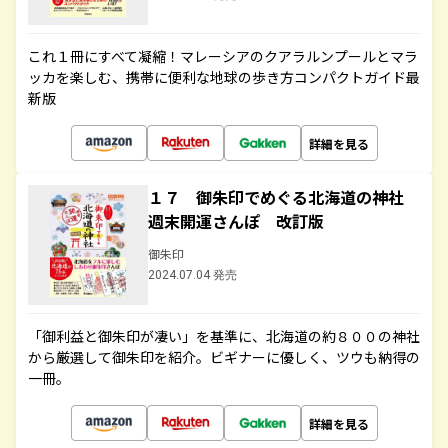
これ１冊にすべて凝縮！マレーシアのクアラルンプールとマラ
ッカを楽しむ、携帯に便利な地球の歩き方コンパクトガイド最
新版
詳細を見る
１７ 御朱印でめぐる北海道の神社
週末開運さんぽ 改訂版
御朱印
2024.07.04 発売
「御利益と御朱印が凄い」を基準に、北海道の約８００の神社
から厳選して御朱印を紹介。ビギナーに優しく、ツウも納得の
一冊。
詳細を見る