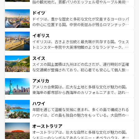
アートに溢れた街角から、地方では古代ローマ遺跡や中世
指の観光地だ。首都パリのエッフェル塔やルーブル美術館
の城塞都市、穏やかなビーチリゾートまで多彩な表情を見
といった象徴的なスポットから、田舎町の古風な美しさま
せる。地方によって風土や気候が異なるスペインはその個
ドイツ
で、幅広い魅力が詰まっている。華麗な宮殿、歴史的な大
性で訪れる人を魅了する。 なお、新着のスペイン情報は
コ
聖堂、美しいビーチ、そして豊かな自然が、訪れる者を心
ドイツは、豊かな歴史と多彩な文化が交差するヨーロッパ
ンテンツ一覧
を参照してほしい。
から魅了する。また、フランスは美食の国としても知ら
の中心に位置する国。中世の街並みが残るロマンチック街
れ、フランス料理はユネスコ無形文化遺産にも登録されて
道から、未来を先取りするようなモダンな都市まで多様な
イギリス
いる。シャンパンの発祥地であるランス、プロヴァンスの
顔を持つこの国は、どこを歩いても飽きることがない。ベ
香り高いラベンダー畑など、多彩な楽しみ方が可能だ。さ
ルリンの文化的活気、バイエルン州のアルプスの絶景、そ
イギリスは、古きよき伝統と最先端が共存する国。ウェス
らに、パリ以外の地域にも魅力が溢れており、どの街角に
してライン川沿いのワイン畑といった風景は必見。ビール
トミンスター寺院や大英博物館のようなランドマーク、歴
も豊かな歴史と文化が息づいている。パリ以外の個性あふ
とソーセージを味わいながら地元の人と過ごす楽しい時間
史ある大学都市、美しい丘陵地帯や牧歌的な風景など、エ
れる地方に足を運ぶとそれぞれで全く異なる文化を体験で
スイス
は、お酒好きな人にはぜひ体験してほしい。 なお、新着の
リアごとに異なる魅力がある。また、優雅なアフタヌーン
きるだろう。 なお、新着のフランス情報は
コンテンツ一覧
ドイツ情報は
コンテンツ一覧
を参照してほしい。
ティー、ビール好きにはたまらない英国パブ、サッカー観
スイスの国土面積は九州ほどの広さだが、運行時刻が正確
を参照してほしい。
戦など、本場だからこそできる体験も豊富。イギリスを旅
な交通網が整備されており、初心者でも安心して個人旅行
して楽しみつくそう。 なお、新着のイギリス情報は
コンテ
を楽しめる。日本同様に時刻表どおりの旅が可能だ。中世
アメリカ
ンツ一覧
を参照してほしい。
の建物がそのまま残る町や、スイスならではのユニークな
博物館もあり、アルプス観光だけでなく町歩きも満喫する
アメリカ合衆国は、広大な土地と多様な文化が魅力の国。
ことができる。国民の所得が高いため物価も高いが、旅行
東海岸の都市部から西海岸のカリフォルニアまで、訪れる
者向けの交通パス提供のサービスもあり、うまく活用すれ
場所ごとに異なる風景と体験が待っている。ニューヨーク
ハワイ
ば市内交通費無料で観光を楽しむこともできる。 なお、新
のような巨大都市は、観光、ショッピング、エンターテイ
着のスイス情報は
コンテンツ一覧
を参照してほしい。
ンメントが詰まった刺激的なスポットだ。一方、アメリカ
年間を通じて温暖な気候に恵まれ、多くの島で構成される
西部には大自然が広がり、グランドキャニオンやイエロー
ハワイは、どの島も独自の魅力をもっている。大自然の神
ストーン国立公園といった絶景が堪能できる。さらに、南
秘を感じたいなら、火山が生み出した壮大な景観を誇るハ
オーストラリア
部のニューオーリンズでは、音楽と美食が融合した独特の
ワイ島は見逃せない。また、定番の観光地といえばオアフ
文化が魅力。旅行者はアメリカの各地域で異なる魅力を楽
島だが、静かな自然を求めるならマウイ島やカウアイ島が
オーストラリアは、壮大な自然と多様な文化が魅力の国。
しみながら、その多様性と豊かな歴史を感じることができ
おすすめ。エメラルドグリーンに輝く海をはじめ、豊かな
シドニーのシンボルであるシドニー・オペラハウス、オー