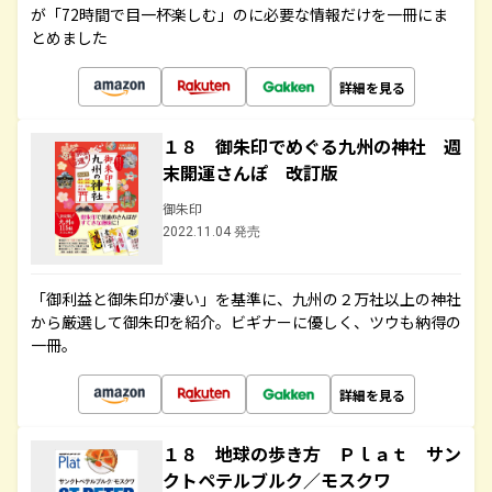
が「72時間で目一杯楽しむ」のに必要な情報だけを一冊にま
とめました
詳細を見る
１８ 御朱印でめぐる九州の神社 週
末開運さんぽ 改訂版
御朱印
2022.11.04 発売
「御利益と御朱印が凄い」を基準に、九州の２万社以上の神社
から厳選して御朱印を紹介。ビギナーに優しく、ツウも納得の
一冊。
詳細を見る
１８ 地球の歩き方 Ｐｌａｔ サン
クトペテルブルク／モスクワ