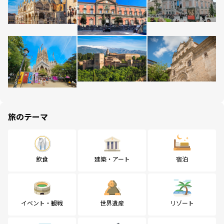
旅のテーマ
飲食
建築・アート
宿泊
イベント・観戦
世界遺産
リゾート