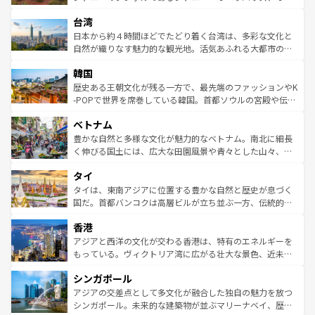
るだろう。車でのロードトリップや列車の旅も、アメリカ
文化や歴史が息づいている。「アロハスピリット」と呼ば
ストラリア東海岸北部に広がる大サンゴ礁地帯グレートバ
ならではの贅沢な旅のスタイルだ。 なお、新着のアメリカ
台湾
れるおもてなしの心で訪れる人々を迎えてくれるハワイの
リアリーフや大陸中央部にそびえるウルル（エアーズロッ
情報は
コンテンツ一覧
を参照してほしい。
人々、おいしいローカルフードやハワイアンミュージッ
ク）、タスマニアの美しい原生林やケアンズの熱帯雨林な
日本から約４時間ほどでたどり着く台湾は、多彩な文化と
ク、伝統的なフラダンスなど、すべてがハワイの魅力を彩
ど、見どころがたくさん。また、カフェやワイン、オージ
自然が織りなす魅力的な観光地。活気あふれる大都市の台
っている。訪れるたびに新しい発見と感動が待っているハ
ービーフなどの食文化も豊かで、美味しいものであふれて
北やノスタルジックな町並みが人気な九份（ジォウフェ
ワイを、存分に味わってほしい。 なお、新着のハワイ情報
韓国
いる。アクティビティも充実しており、サーフィンやダイ
ン）、静ひつな山岳地帯である台湾東部など、都市の喧騒
は
コンテンツ一覧
を参照してほしい。
ビング、ハイキングなど、アウトドア好きにはたまらな
と山間の静けさが共存しており、訪れる人に新しい発見と
歴史ある王朝文化が残る一方で、最先端のファッションやK
い。オーストラリアの多彩な魅力を存分に味わいつくそ
驚きをもたらしてくれる。また、奥深い台湾の食文化も魅
-POPで世界を席巻している韓国。首都ソウルの宮殿や伝統
う。 なお、新着のオーストラリア情報は
コンテンツ一覧
を
力で、夜市などの屋台グルメから高級料理、ヘルシーで美
家屋が並ぶエリアでは韓国の歴史と文化に浸ることがで
参照してほしい。
ベトナム
容にもいいと評判のスイーツなど、バラエティ豊かな料理
き、地方に足を延ばせば四季折々の自然美を楽しむことが
が味わえる。 なお、新着の台湾情報は
コンテンツ一覧
を参
できる。そして、キムチや焼肉、絶品のストリートフード
豊かな自然と多様な文化が魅力的なベトナム。南北に細長
照してほしい。
まで、さまざまな韓国料理が待っている。夜には、韓国な
く伸びる国土には、広大な田園風景や青々とした山々、世
らではのナイトライフも堪能できる。あたたかいホスピタ
界遺産に登録された壮大な自然景観が点在し、都市部では
タイ
リティに包まれながら、韓国の多彩な魅力を心ゆくまで味
急速な発展と共に伝統が息づく。ハノイの古い町並みやホ
わってみてほしい。 なお、新着の韓国情報は
コンテンツ一
ーチミン市のフランス統治時代の建物も、独特の雰囲気を
タイは、東南アジアに位置する豊かな自然と歴史が息づく
覧
を参照してほしい。
醸し出している。また、バラエティの豊かさとおいしさで
国だ。首都バンコクは高層ビルが立ち並ぶ一方、伝統的な
世界中の食通を魅了してやまないベトナム料理も魅力のひ
寺院や市場がいたるところに点在し、古きよき文化と現代
香港
とつ。フォーやバインミー、ベトナムコーヒーなどは、ぜ
の活気が交差している。北部ではチェンマイなどの山岳地
ひ現地で味わいたい。どの地域を訪れてもあたたかい人々
帯で自然と触れ合い、南部ではプーケットやクラビの美し
アジアと西洋の文化が交わる香港は、特有のエネルギーを
が旅行者を迎えてくれるので、きっと忘れられない旅にな
いビーチでリゾート気分を楽しむことができる。タイ料理
もっている。ヴィクトリア湾に広がる壮大な景色、近未来
るはずだ。 なお、新着のベトナム情報は
コンテンツ一覧
を
は世界的に有名で、屋台から高級レストランまで味覚を刺
的なアートスポット、そして歴史と現代が融合した町並
参照してほしい。
シンガポール
激する。気候は一年中温暖で、どの季節にも異なる楽しみ
み、どこを訪れても感動するはず。観光スポットが密集し
が待っている。親しみやすいタイの人々、仏教を中心とし
ており、効率よく見どころを回れるのも魅力。息をのむよ
アジアの交差点として多文化が融合した独自の魅力を放つ
た文化、そして多様な観光資源が、訪れる旅人を魅了し続
うな絶景から文化的な体験まで、香港を存分に楽しみ尽く
シンガポール。未来的な建築物が並ぶマリーナベイ、歴史