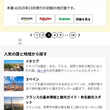
本書は2020年10月発行の初版の改訂版です。
詳細を見る
…
1
2
3
4
5
14
AD
AD
人気の国と地域から探す
イタリア
イタリアは歴史、文化、グルメ、自然と多彩な魅力にあふ
れた国。
ローマ
の古代遺跡やフィレンツェのルネッサンス
美術、ヴェネツィアの運河など、歴史あるスポットはもち
スペイン
ろん、トスカーナの美しい田園風景やアマルフィ海岸の絶
景など、自然景観も見逃せない。観光の合間には、本場の
イベリア半島のほぼ80％を占めるスペインは、太陽が降り
ピザやパスタなど、絶品のイタリア料理を堪能することも
注ぐ地中海沿岸から雄大なピレネー山脈まで、多彩な自然
できる。朝目覚めてから夜眠るまで、すべての瞬間を楽し
と文化が詰まったヨーロッパ屈指の旅行先だ。多様な地域
フランスの基本情報と観光ガイド・有名観光スポ
ませてくれるイタリアで、忘れられない旅をしてみよう！
文化が根付くこの国では、情熱的なフラメンコ、熱気あふ
なお、新着のイタリア情報は
コンテンツ一覧
を参照してほ
れる闘牛、そして美味しいタパスが生活の一部となってい
ット
しい。
る。首都マドリードの洗練された雰囲気や、バルセロナの
フランスは、世界中の旅行者を魅了し続けるヨーロッパ屈