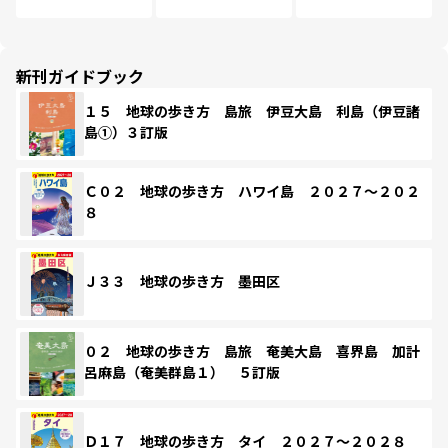
新刊ガイドブック
１５ 地球の歩き方 島旅 伊豆大島 利島（伊豆諸
島①）３訂版
Ｃ０２ 地球の歩き方 ハワイ島 ２０２７～２０２
８
Ｊ３３ 地球の歩き方 墨田区
０２ 地球の歩き方 島旅 奄美大島 喜界島 加計
呂麻島（奄美群島１） ５訂版
Ｄ１７ 地球の歩き方 タイ ２０２７～２０２８