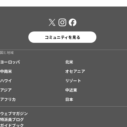
コミュニティを見る
国と地域
ヨーロッパ
北米
中南米
オセアニア
ハワイ
リゾート
アジア
中近東
アフリカ
日本
ウェブマガジン
特派員ブログ
ガイドブック