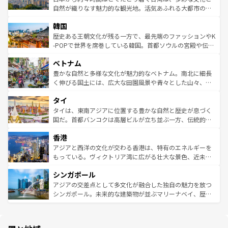
ク、伝統的なフラダンスなど、すべてがハワイの魅力を彩
ど、見どころがたくさん。また、カフェやワイン、オージ
自然が織りなす魅力的な観光地。活気あふれる大都市の台
っている。訪れるたびに新しい発見と感動が待っているハ
ービーフなどの食文化も豊かで、美味しいものであふれて
北やノスタルジックな町並みが人気な九份（ジォウフェ
ワイを、存分に味わってほしい。 なお、新着のハワイ情報
韓国
いる。アクティビティも充実しており、サーフィンやダイ
ン）、静ひつな山岳地帯である台湾東部など、都市の喧騒
は
コンテンツ一覧
を参照してほしい。
ビング、ハイキングなど、アウトドア好きにはたまらな
と山間の静けさが共存しており、訪れる人に新しい発見と
歴史ある王朝文化が残る一方で、最先端のファッションやK
い。オーストラリアの多彩な魅力を存分に味わいつくそ
驚きをもたらしてくれる。また、奥深い台湾の食文化も魅
-POPで世界を席巻している韓国。首都ソウルの宮殿や伝統
う。 なお、新着のオーストラリア情報は
コンテンツ一覧
を
力で、夜市などの屋台グルメから高級料理、ヘルシーで美
家屋が並ぶエリアでは韓国の歴史と文化に浸ることがで
参照してほしい。
ベトナム
容にもいいと評判のスイーツなど、バラエティ豊かな料理
き、地方に足を延ばせば四季折々の自然美を楽しむことが
が味わえる。 なお、新着の台湾情報は
コンテンツ一覧
を参
できる。そして、キムチや焼肉、絶品のストリートフード
豊かな自然と多様な文化が魅力的なベトナム。南北に細長
照してほしい。
まで、さまざまな韓国料理が待っている。夜には、韓国な
く伸びる国土には、広大な田園風景や青々とした山々、世
らではのナイトライフも堪能できる。あたたかいホスピタ
界遺産に登録された壮大な自然景観が点在し、都市部では
タイ
リティに包まれながら、韓国の多彩な魅力を心ゆくまで味
急速な発展と共に伝統が息づく。ハノイの古い町並みやホ
わってみてほしい。 なお、新着の韓国情報は
コンテンツ一
ーチミン市のフランス統治時代の建物も、独特の雰囲気を
タイは、東南アジアに位置する豊かな自然と歴史が息づく
覧
を参照してほしい。
醸し出している。また、バラエティの豊かさとおいしさで
国だ。首都バンコクは高層ビルが立ち並ぶ一方、伝統的な
世界中の食通を魅了してやまないベトナム料理も魅力のひ
寺院や市場がいたるところに点在し、古きよき文化と現代
香港
とつ。フォーやバインミー、ベトナムコーヒーなどは、ぜ
の活気が交差している。北部ではチェンマイなどの山岳地
ひ現地で味わいたい。どの地域を訪れてもあたたかい人々
帯で自然と触れ合い、南部ではプーケットやクラビの美し
アジアと西洋の文化が交わる香港は、特有のエネルギーを
が旅行者を迎えてくれるので、きっと忘れられない旅にな
いビーチでリゾート気分を楽しむことができる。タイ料理
もっている。ヴィクトリア湾に広がる壮大な景色、近未来
るはずだ。 なお、新着のベトナム情報は
コンテンツ一覧
を
は世界的に有名で、屋台から高級レストランまで味覚を刺
的なアートスポット、そして歴史と現代が融合した町並
参照してほしい。
シンガポール
激する。気候は一年中温暖で、どの季節にも異なる楽しみ
み、どこを訪れても感動するはず。観光スポットが密集し
が待っている。親しみやすいタイの人々、仏教を中心とし
ており、効率よく見どころを回れるのも魅力。息をのむよ
アジアの交差点として多文化が融合した独自の魅力を放つ
た文化、そして多様な観光資源が、訪れる旅人を魅了し続
うな絶景から文化的な体験まで、香港を存分に楽しみ尽く
シンガポール。未来的な建築物が並ぶマリーナベイ、歴史
ける。 なお、新着のタイ情報は
コンテンツ一覧
を参照して
そう。 なお、新着の香港情報は
コンテンツ一覧
を参照して
と伝統を感じられるエスニックタウン、多数の緑豊かな公
ほしい。
ほしい。
園や自然保護区など、自然が調和した近代的な景観と文化
の多様性あふれるカラフルな町は、どこを歩いても新しい