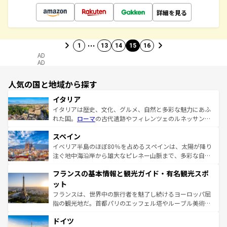
詳細を見る
…
1
13
14
15
16
AD
AD
人気の国と地域から探す
イタリア
イタリアは歴史、文化、グルメ、自然と多彩な魅力にあふ
れた国。
ローマ
の古代遺跡やフィレンツェのルネッサンス
美術、ヴェネツィアの運河など、歴史あるスポットはもち
スペイン
ろん、トスカーナの美しい田園風景やアマルフィ海岸の絶
景など、自然景観も見逃せない。観光の合間には、本場の
イベリア半島のほぼ80％を占めるスペインは、太陽が降り
ピザやパスタなど、絶品のイタリア料理を堪能することも
注ぐ地中海沿岸から雄大なピレネー山脈まで、多彩な自然
できる。朝目覚めてから夜眠るまで、すべての瞬間を楽し
と文化が詰まったヨーロッパ屈指の旅行先だ。多様な地域
フランスの基本情報と観光ガイド・有名観光スポ
ませてくれるイタリアで、忘れられない旅をしてみよう！
文化が根付くこの国では、情熱的なフラメンコ、熱気あふ
なお、新着のイタリア情報は
コンテンツ一覧
を参照してほ
れる闘牛、そして美味しいタパスが生活の一部となってい
ット
しい。
る。首都マドリードの洗練された雰囲気や、バルセロナの
フランスは、世界中の旅行者を魅了し続けるヨーロッパ屈
アートに溢れた街角から、地方では古代ローマ遺跡や中世
指の観光地だ。首都パリのエッフェル塔やルーブル美術館
の城塞都市、穏やかなビーチリゾートまで多彩な表情を見
といった象徴的なスポットから、田舎町の古風な美しさま
せる。地方によって風土や気候が異なるスペインはその個
ドイツ
で、幅広い魅力が詰まっている。華麗な宮殿、歴史的な大