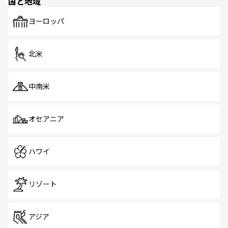
国と地域
発見がある。さらに、治安のよさや充実した公共交通機関
も、旅行者にとっては魅力的なポイント。グルメも豊富
で、ホーカーズは地元の風情を楽しめる外せないスポット
ヨーロッパ
だ。訪れる人を飽きさせないシンガポールで、多様な魅力
を体感しよう。 なお、新着のシンガポール情報は
コンテン
ツ一覧
を参照してほしい。
北米
中南米
オセアニア
ハワイ
リゾート
アジア