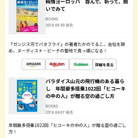
純情ヨーロッパ 呑んで、祈って、脱
いでみて
BOOKS
2016.09.30 発売
『ガンジス河でバタフライ』の著者たかのてるこ、会社を辞
め、ヌーディスト・ビーチの聖地で真っ裸になる！
詳細を見る
パラダイス山元の飛行機のある暮ら
し 年間最多搭乗1022回「ヒコーキ
の中の人」が贈る空の過ごし方
BOOKS
2016.04.07 発売
年間最多搭乗1022回「ヒコーキの中の人」が贈る空の過ごし
方！