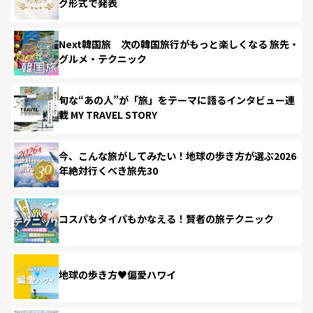
グ形式で発表
Next韓国旅 次の韓国旅行がもっと楽しくなる 旅先・
グルメ・テクニック
旬な“あの人”が「旅」をテーマに語るインタビュー連
載 MY TRAVEL STORY
今、こんな旅がしてみたい！地球の歩き方が選ぶ2026
年絶対行くべき旅先30
コスパもタイパもかなえる！賢者の旅テクニック
地球の歩き方♥偏愛ハワイ