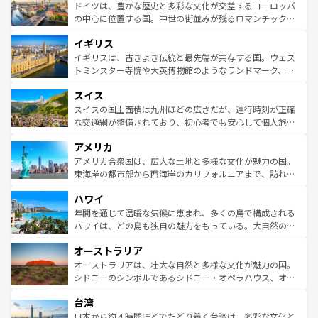
性で訪れる人を魅了する。 なお、新着のスペイン情報は
コ
聖堂、美しいビーチ、そして豊かな自然が、訪れる者を心
ドイツは、豊かな歴史と多彩な文化が交差するヨーロッパ
ンテンツ一覧
を参照してほしい。
から魅了する。また、フランスは美食の国としても知ら
の中心に位置する国。中世の街並みが残るロマンチック街
れ、フランス料理はユネスコ無形文化遺産にも登録されて
道から、未来を先取りするようなモダンな都市まで多様な
イギリス
いる。シャンパンの発祥地であるランス、プロヴァンスの
顔を持つこの国は、どこを歩いても飽きることがない。ベ
香り高いラベンダー畑など、多彩な楽しみ方が可能だ。さ
ルリンの文化的活気、バイエルン州のアルプスの絶景、そ
イギリスは、古きよき伝統と最先端が共存する国。ウェス
らに、パリ以外の地域にも魅力が溢れており、どの街角に
してライン川沿いのワイン畑といった風景は必見。ビール
トミンスター寺院や大英博物館のようなランドマーク、歴
も豊かな歴史と文化が息づいている。パリ以外の個性あふ
とソーセージを味わいながら地元の人と過ごす楽しい時間
史ある大学都市、美しい丘陵地帯や牧歌的な風景など、エ
れる地方に足を運ぶとそれぞれで全く異なる文化を体験で
スイス
は、お酒好きな人にはぜひ体験してほしい。 なお、新着の
リアごとに異なる魅力がある。また、優雅なアフタヌーン
きるだろう。 なお、新着のフランス情報は
コンテンツ一覧
ドイツ情報は
コンテンツ一覧
を参照してほしい。
ティー、ビール好きにはたまらない英国パブ、サッカー観
スイスの国土面積は九州ほどの広さだが、運行時刻が正確
を参照してほしい。
戦など、本場だからこそできる体験も豊富。イギリスを旅
な交通網が整備されており、初心者でも安心して個人旅行
して楽しみつくそう。 なお、新着のイギリス情報は
コンテ
を楽しめる。日本同様に時刻表どおりの旅が可能だ。中世
アメリカ
ンツ一覧
を参照してほしい。
の建物がそのまま残る町や、スイスならではのユニークな
博物館もあり、アルプス観光だけでなく町歩きも満喫する
アメリカ合衆国は、広大な土地と多様な文化が魅力の国。
ことができる。国民の所得が高いため物価も高いが、旅行
東海岸の都市部から西海岸のカリフォルニアまで、訪れる
者向けの交通パス提供のサービスもあり、うまく活用すれ
場所ごとに異なる風景と体験が待っている。ニューヨーク
ハワイ
ば市内交通費無料で観光を楽しむこともできる。 なお、新
のような巨大都市は、観光、ショッピング、エンターテイ
着のスイス情報は
コンテンツ一覧
を参照してほしい。
ンメントが詰まった刺激的なスポットだ。一方、アメリカ
年間を通じて温暖な気候に恵まれ、多くの島で構成される
西部には大自然が広がり、グランドキャニオンやイエロー
ハワイは、どの島も独自の魅力をもっている。大自然の神
ストーン国立公園といった絶景が堪能できる。さらに、南
秘を感じたいなら、火山が生み出した壮大な景観を誇るハ
オーストラリア
部のニューオーリンズでは、音楽と美食が融合した独特の
ワイ島は見逃せない。また、定番の観光地といえばオアフ
文化が魅力。旅行者はアメリカの各地域で異なる魅力を楽
島だが、静かな自然を求めるならマウイ島やカウアイ島が
オーストラリアは、壮大な自然と多様な文化が魅力の国。
しみながら、その多様性と豊かな歴史を感じることができ
おすすめ。エメラルドグリーンに輝く海をはじめ、豊かな
シドニーのシンボルであるシドニー・オペラハウス、オー
るだろう。車でのロードトリップや列車の旅も、アメリカ
文化や歴史が息づいている。「アロハスピリット」と呼ば
ストラリア東海岸北部に広がる大サンゴ礁地帯グレートバ
ならではの贅沢な旅のスタイルだ。 なお、新着のアメリカ
台湾
れるおもてなしの心で訪れる人々を迎えてくれるハワイの
リアリーフや大陸中央部にそびえるウルル（エアーズロッ
情報は
コンテンツ一覧
を参照してほしい。
人々、おいしいローカルフードやハワイアンミュージッ
ク）、タスマニアの美しい原生林やケアンズの熱帯雨林な
日本から約４時間ほどでたどり着く台湾は、多彩な文化と