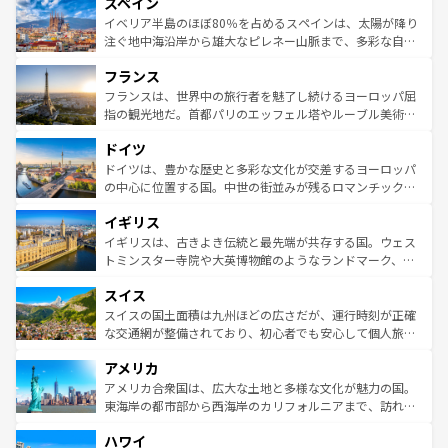
スペイン
ろん、トスカーナの美しい田園風景やアマルフィ海岸の絶
景など、自然景観も見逃せない。観光の合間には、本場の
イベリア半島のほぼ80％を占めるスペインは、太陽が降り
ピザやパスタなど、絶品のイタリア料理を堪能することも
注ぐ地中海沿岸から雄大なピレネー山脈まで、多彩な自然
できる。朝目覚めてから夜眠るまで、すべての瞬間を楽し
と文化が詰まったヨーロッパ屈指の旅行先だ。多様な地域
フランス
ませてくれるイタリアで、忘れられない旅をしてみよう！
文化が根付くこの国では、情熱的なフラメンコ、熱気あふ
なお、新着のイタリア情報は
コンテンツ一覧
を参照してほ
れる闘牛、そして美味しいタパスが生活の一部となってい
フランスは、世界中の旅行者を魅了し続けるヨーロッパ屈
しい。
る。首都マドリードの洗練された雰囲気や、バルセロナの
指の観光地だ。首都パリのエッフェル塔やルーブル美術館
アートに溢れた街角から、地方では古代ローマ遺跡や中世
といった象徴的なスポットから、田舎町の古風な美しさま
ドイツ
の城塞都市、穏やかなビーチリゾートまで多彩な表情を見
で、幅広い魅力が詰まっている。華麗な宮殿、歴史的な大
せる。地方によって風土や気候が異なるスペインはその個
聖堂、美しいビーチ、そして豊かな自然が、訪れる者を心
ドイツは、豊かな歴史と多彩な文化が交差するヨーロッパ
性で訪れる人を魅了する。 なお、新着のスペイン情報は
コ
から魅了する。また、フランスは美食の国としても知ら
の中心に位置する国。中世の街並みが残るロマンチック街
ンテンツ一覧
を参照してほしい。
れ、フランス料理はユネスコ無形文化遺産にも登録されて
道から、未来を先取りするようなモダンな都市まで多様な
イギリス
いる。シャンパンの発祥地であるランス、プロヴァンスの
顔を持つこの国は、どこを歩いても飽きることがない。ベ
香り高いラベンダー畑など、多彩な楽しみ方が可能だ。さ
ルリンの文化的活気、バイエルン州のアルプスの絶景、そ
イギリスは、古きよき伝統と最先端が共存する国。ウェス
らに、パリ以外の地域にも魅力が溢れており、どの街角に
してライン川沿いのワイン畑といった風景は必見。ビール
トミンスター寺院や大英博物館のようなランドマーク、歴
も豊かな歴史と文化が息づいている。パリ以外の個性あふ
とソーセージを味わいながら地元の人と過ごす楽しい時間
史ある大学都市、美しい丘陵地帯や牧歌的な風景など、エ
れる地方に足を運ぶとそれぞれで全く異なる文化を体験で
スイス
は、お酒好きな人にはぜひ体験してほしい。 なお、新着の
リアごとに異なる魅力がある。また、優雅なアフタヌーン
きるだろう。 なお、新着のフランス情報は
コンテンツ一覧
ドイツ情報は
コンテンツ一覧
を参照してほしい。
ティー、ビール好きにはたまらない英国パブ、サッカー観
スイスの国土面積は九州ほどの広さだが、運行時刻が正確
を参照してほしい。
戦など、本場だからこそできる体験も豊富。イギリスを旅
な交通網が整備されており、初心者でも安心して個人旅行
して楽しみつくそう。 なお、新着のイギリス情報は
コンテ
を楽しめる。日本同様に時刻表どおりの旅が可能だ。中世
アメリカ
ンツ一覧
を参照してほしい。
の建物がそのまま残る町や、スイスならではのユニークな
博物館もあり、アルプス観光だけでなく町歩きも満喫する
アメリカ合衆国は、広大な土地と多様な文化が魅力の国。
ことができる。国民の所得が高いため物価も高いが、旅行
東海岸の都市部から西海岸のカリフォルニアまで、訪れる
者向けの交通パス提供のサービスもあり、うまく活用すれ
場所ごとに異なる風景と体験が待っている。ニューヨーク
ハワイ
ば市内交通費無料で観光を楽しむこともできる。 なお、新
のような巨大都市は、観光、ショッピング、エンターテイ