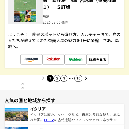
島 喜界島 加計呂麻島（奄美群島
１） ５訂版
島旅
2026.08.06 発売
ようこそ！ 絶景スポットから遊び方、カルチャーまで、島の
人たちが教えてくれた奄美大島の魅力を1冊に凝縮。さあ、島
旅へ。
詳細を見る
…
1
2
3
16
AD
AD
人気の国と地域から探す
イタリア
イタリアは歴史、文化、グルメ、自然と多彩な魅力にあふ
れた国。
ローマ
の古代遺跡やフィレンツェのルネッサンス
美術、ヴェネツィアの運河など、歴史あるスポットはもち