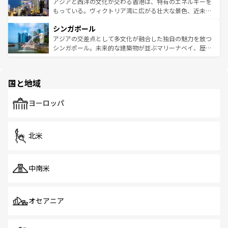
ひ現地で味わいたい。どの地域を訪れてもあたたかい人々
帯で自然と触れ合い、南部ではプーケットやクラビの美し
アジアと西洋の文化が交わる香港は、特有のエネルギーを
が旅行者を迎えてくれるので、きっと忘れられない旅にな
いビーチでリゾート気分を楽しむことができる。タイ料理
もっている。ヴィクトリア湾に広がる壮大な景色、近未来
るはずだ。 なお、新着のベトナム情報は
コンテンツ一覧
を
は世界的に有名で、屋台から高級レストランまで味覚を刺
的なアートスポット、そして歴史と現代が融合した町並
参照してほしい。
シンガポール
激する。気候は一年中温暖で、どの季節にも異なる楽しみ
み、どこを訪れても感動するはず。観光スポットが密集し
が待っている。親しみやすいタイの人々、仏教を中心とし
ており、効率よく見どころを回れるのも魅力。息をのむよ
アジアの交差点として多文化が融合した独自の魅力を放つ
た文化、そして多様な観光資源が、訪れる旅人を魅了し続
うな絶景から文化的な体験まで、香港を存分に楽しみ尽く
シンガポール。未来的な建築物が並ぶマリーナベイ、歴史
ける。 なお、新着のタイ情報は
コンテンツ一覧
を参照して
そう。 なお、新着の香港情報は
コンテンツ一覧
を参照して
と伝統を感じられるエスニックタウン、多数の緑豊かな公
ほしい。
ほしい。
園や自然保護区など、自然が調和した近代的な景観と文化
の多様性あふれるカラフルな町は、どこを歩いても新しい
国と地域
発見がある。さらに、治安のよさや充実した公共交通機関
も、旅行者にとっては魅力的なポイント。グルメも豊富
で、ホーカーズは地元の風情を楽しめる外せないスポット
ヨーロッパ
だ。訪れる人を飽きさせないシンガポールで、多様な魅力
を体感しよう。 なお、新着のシンガポール情報は
コンテン
ツ一覧
を参照してほしい。
北米
中南米
オセアニア