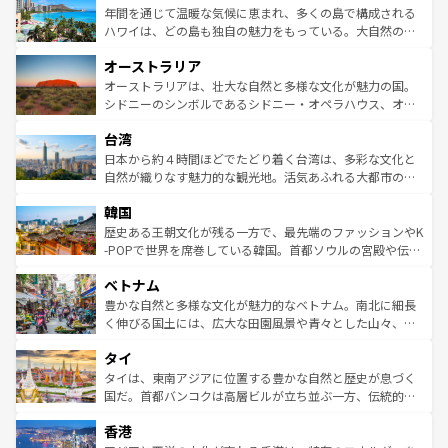
着のスイス情報は
コンテンツ一覧
を参照してほしい。
ンメントが詰まった刺激的なスポットだ。一方、アメリカ
年間を通じて温暖な気候に恵まれ、多くの島で構成される
西部には大自然が広がり、グランドキャニオンやイエロー
ハワイは、どの島も独自の魅力をもっている。大自然の神
ストーン国立公園といった絶景が堪能できる。さらに、南
秘を感じたいなら、火山が生み出した壮大な景観を誇るハ
オーストラリア
部のニューオーリンズでは、音楽と美食が融合した独特の
ワイ島は見逃せない。また、定番の観光地といえばオアフ
文化が魅力。旅行者はアメリカの各地域で異なる魅力を楽
島だが、静かな自然を求めるならマウイ島やカウアイ島が
オーストラリアは、壮大な自然と多様な文化が魅力の国。
しみながら、その多様性と豊かな歴史を感じることができ
おすすめ。エメラルドグリーンに輝く海をはじめ、豊かな
シドニーのシンボルであるシドニー・オペラハウス、オー
るだろう。車でのロードトリップや列車の旅も、アメリカ
文化や歴史が息づいている。「アロハスピリット」と呼ば
ストラリア東海岸北部に広がる大サンゴ礁地帯グレートバ
ならではの贅沢な旅のスタイルだ。 なお、新着のアメリカ
台湾
れるおもてなしの心で訪れる人々を迎えてくれるハワイの
リアリーフや大陸中央部にそびえるウルル（エアーズロッ
情報は
コンテンツ一覧
を参照してほしい。
人々、おいしいローカルフードやハワイアンミュージッ
ク）、タスマニアの美しい原生林やケアンズの熱帯雨林な
日本から約４時間ほどでたどり着く台湾は、多彩な文化と
ク、伝統的なフラダンスなど、すべてがハワイの魅力を彩
ど、見どころがたくさん。また、カフェやワイン、オージ
自然が織りなす魅力的な観光地。活気あふれる大都市の台
っている。訪れるたびに新しい発見と感動が待っているハ
ービーフなどの食文化も豊かで、美味しいものであふれて
北やノスタルジックな町並みが人気な九份（ジォウフェ
ワイを、存分に味わってほしい。 なお、新着のハワイ情報
韓国
いる。アクティビティも充実しており、サーフィンやダイ
ン）、静ひつな山岳地帯である台湾東部など、都市の喧騒
は
コンテンツ一覧
を参照してほしい。
ビング、ハイキングなど、アウトドア好きにはたまらな
と山間の静けさが共存しており、訪れる人に新しい発見と
歴史ある王朝文化が残る一方で、最先端のファッションやK
い。オーストラリアの多彩な魅力を存分に味わいつくそ
驚きをもたらしてくれる。また、奥深い台湾の食文化も魅
-POPで世界を席巻している韓国。首都ソウルの宮殿や伝統
う。 なお、新着のオーストラリア情報は
コンテンツ一覧
を
力で、夜市などの屋台グルメから高級料理、ヘルシーで美
家屋が並ぶエリアでは韓国の歴史と文化に浸ることがで
参照してほしい。
ベトナム
容にもいいと評判のスイーツなど、バラエティ豊かな料理
き、地方に足を延ばせば四季折々の自然美を楽しむことが
が味わえる。 なお、新着の台湾情報は
コンテンツ一覧
を参
できる。そして、キムチや焼肉、絶品のストリートフード
豊かな自然と多様な文化が魅力的なベトナム。南北に細長
照してほしい。
まで、さまざまな韓国料理が待っている。夜には、韓国な
く伸びる国土には、広大な田園風景や青々とした山々、世
らではのナイトライフも堪能できる。あたたかいホスピタ
界遺産に登録された壮大な自然景観が点在し、都市部では
タイ
リティに包まれながら、韓国の多彩な魅力を心ゆくまで味
急速な発展と共に伝統が息づく。ハノイの古い町並みやホ
わってみてほしい。 なお、新着の韓国情報は
コンテンツ一
ーチミン市のフランス統治時代の建物も、独特の雰囲気を
タイは、東南アジアに位置する豊かな自然と歴史が息づく
覧
を参照してほしい。
醸し出している。また、バラエティの豊かさとおいしさで
国だ。首都バンコクは高層ビルが立ち並ぶ一方、伝統的な
世界中の食通を魅了してやまないベトナム料理も魅力のひ
寺院や市場がいたるところに点在し、古きよき文化と現代
香港
とつ。フォーやバインミー、ベトナムコーヒーなどは、ぜ
の活気が交差している。北部ではチェンマイなどの山岳地