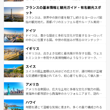
できる。朝目覚めてから夜眠るまで、すべての瞬間を楽し
と文化が詰まったヨーロッパ屈指の旅行先だ。多様な地域
フランスの基本情報と観光ガイド・有名観光スポ
ませてくれるイタリアで、忘れられない旅をしてみよう！
文化が根付くこの国では、情熱的なフラメンコ、熱気あふ
なお、新着のイタリア情報は
コンテンツ一覧
を参照してほ
れる闘牛、そして美味しいタパスが生活の一部となってい
ット
しい。
る。首都マドリードの洗練された雰囲気や、バルセロナの
フランスは、世界中の旅行者を魅了し続けるヨーロッパ屈
アートに溢れた街角から、地方では古代ローマ遺跡や中世
指の観光地だ。首都パリのエッフェル塔やルーブル美術館
の城塞都市、穏やかなビーチリゾートまで多彩な表情を見
といった象徴的なスポットから、田舎町の古風な美しさま
せる。地方によって風土や気候が異なるスペインはその個
ドイツ
で、幅広い魅力が詰まっている。華麗な宮殿、歴史的な大
性で訪れる人を魅了する。 なお、新着のスペイン情報は
コ
聖堂、美しいビーチ、そして豊かな自然が、訪れる者を心
ドイツは、豊かな歴史と多彩な文化が交差するヨーロッパ
ンテンツ一覧
を参照してほしい。
から魅了する。また、フランスは美食の国としても知ら
の中心に位置する国。中世の街並みが残るロマンチック街
れ、フランス料理はユネスコ無形文化遺産にも登録されて
道から、未来を先取りするようなモダンな都市まで多様な
イギリス
いる。シャンパンの発祥地であるランス、プロヴァンスの
顔を持つこの国は、どこを歩いても飽きることがない。ベ
香り高いラベンダー畑など、多彩な楽しみ方が可能だ。さ
ルリンの文化的活気、バイエルン州のアルプスの絶景、そ
イギリスは、古きよき伝統と最先端が共存する国。ウェス
らに、パリ以外の地域にも魅力が溢れており、どの街角に
してライン川沿いのワイン畑といった風景は必見。ビール
トミンスター寺院や大英博物館のようなランドマーク、歴
も豊かな歴史と文化が息づいている。パリ以外の個性あふ
とソーセージを味わいながら地元の人と過ごす楽しい時間
史ある大学都市、美しい丘陵地帯や牧歌的な風景など、エ
れる地方に足を運ぶとそれぞれで全く異なる文化を体験で
スイス
は、お酒好きな人にはぜひ体験してほしい。 なお、新着の
リアごとに異なる魅力がある。また、優雅なアフタヌーン
きるだろう。 なお、新着のフランス情報は
コンテンツ一覧
ドイツ情報は
コンテンツ一覧
を参照してほしい。
ティー、ビール好きにはたまらない英国パブ、サッカー観
スイスの国土面積は九州ほどの広さだが、運行時刻が正確
を参照してほしい。
戦など、本場だからこそできる体験も豊富。イギリスを旅
な交通網が整備されており、初心者でも安心して個人旅行
して楽しみつくそう。 なお、新着のイギリス情報は
コンテ
を楽しめる。日本同様に時刻表どおりの旅が可能だ。中世
アメリカ
ンツ一覧
を参照してほしい。
の建物がそのまま残る町や、スイスならではのユニークな
博物館もあり、アルプス観光だけでなく町歩きも満喫する
アメリカ合衆国は、広大な土地と多様な文化が魅力の国。
ことができる。国民の所得が高いため物価も高いが、旅行
東海岸の都市部から西海岸のカリフォルニアまで、訪れる
者向けの交通パス提供のサービスもあり、うまく活用すれ
場所ごとに異なる風景と体験が待っている。ニューヨーク
ハワイ
ば市内交通費無料で観光を楽しむこともできる。 なお、新
のような巨大都市は、観光、ショッピング、エンターテイ
着のスイス情報は
コンテンツ一覧
を参照してほしい。
ンメントが詰まった刺激的なスポットだ。一方、アメリカ
年間を通じて温暖な気候に恵まれ、多くの島で構成される