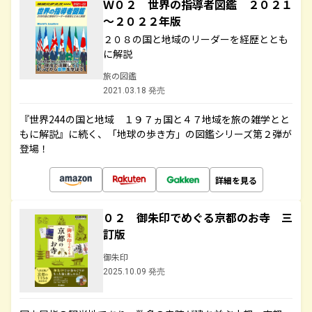
Ｗ０２ 世界の指導者図鑑 ２０２１
～２０２２年版
２０８の国と地域のリーダーを経歴ととも
に解説
旅の図鑑
2021.03.18 発売
『世界244の国と地域 １９７ヵ国と４７地域を旅の雑学とと
もに解説』に続く、「地球の歩き方」の図鑑シリーズ第２弾が
登場！
詳細を見る
０２ 御朱印でめぐる京都のお寺 三
訂版
御朱印
2025.10.09 発売