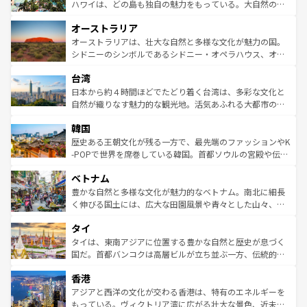
西部には大自然が広がり、グランドキャニオンやイエロー
ハワイは、どの島も独自の魅力をもっている。大自然の神
ストーン国立公園といった絶景が堪能できる。さらに、南
秘を感じたいなら、火山が生み出した壮大な景観を誇るハ
オーストラリア
部のニューオーリンズでは、音楽と美食が融合した独特の
ワイ島は見逃せない。また、定番の観光地といえばオアフ
文化が魅力。旅行者はアメリカの各地域で異なる魅力を楽
島だが、静かな自然を求めるならマウイ島やカウアイ島が
オーストラリアは、壮大な自然と多様な文化が魅力の国。
しみながら、その多様性と豊かな歴史を感じることができ
おすすめ。エメラルドグリーンに輝く海をはじめ、豊かな
シドニーのシンボルであるシドニー・オペラハウス、オー
るだろう。車でのロードトリップや列車の旅も、アメリカ
文化や歴史が息づいている。「アロハスピリット」と呼ば
ストラリア東海岸北部に広がる大サンゴ礁地帯グレートバ
ならではの贅沢な旅のスタイルだ。 なお、新着のアメリカ
台湾
れるおもてなしの心で訪れる人々を迎えてくれるハワイの
リアリーフや大陸中央部にそびえるウルル（エアーズロッ
情報は
コンテンツ一覧
を参照してほしい。
人々、おいしいローカルフードやハワイアンミュージッ
ク）、タスマニアの美しい原生林やケアンズの熱帯雨林な
日本から約４時間ほどでたどり着く台湾は、多彩な文化と
ク、伝統的なフラダンスなど、すべてがハワイの魅力を彩
ど、見どころがたくさん。また、カフェやワイン、オージ
自然が織りなす魅力的な観光地。活気あふれる大都市の台
っている。訪れるたびに新しい発見と感動が待っているハ
ービーフなどの食文化も豊かで、美味しいものであふれて
北やノスタルジックな町並みが人気な九份（ジォウフェ
ワイを、存分に味わってほしい。 なお、新着のハワイ情報
韓国
いる。アクティビティも充実しており、サーフィンやダイ
ン）、静ひつな山岳地帯である台湾東部など、都市の喧騒
は
コンテンツ一覧
を参照してほしい。
ビング、ハイキングなど、アウトドア好きにはたまらな
と山間の静けさが共存しており、訪れる人に新しい発見と
歴史ある王朝文化が残る一方で、最先端のファッションやK
い。オーストラリアの多彩な魅力を存分に味わいつくそ
驚きをもたらしてくれる。また、奥深い台湾の食文化も魅
-POPで世界を席巻している韓国。首都ソウルの宮殿や伝統
う。 なお、新着のオーストラリア情報は
コンテンツ一覧
を
力で、夜市などの屋台グルメから高級料理、ヘルシーで美
家屋が並ぶエリアでは韓国の歴史と文化に浸ることがで
参照してほしい。
ベトナム
容にもいいと評判のスイーツなど、バラエティ豊かな料理
き、地方に足を延ばせば四季折々の自然美を楽しむことが
が味わえる。 なお、新着の台湾情報は
コンテンツ一覧
を参
できる。そして、キムチや焼肉、絶品のストリートフード
豊かな自然と多様な文化が魅力的なベトナム。南北に細長
照してほしい。
まで、さまざまな韓国料理が待っている。夜には、韓国な
く伸びる国土には、広大な田園風景や青々とした山々、世
らではのナイトライフも堪能できる。あたたかいホスピタ
界遺産に登録された壮大な自然景観が点在し、都市部では
タイ
リティに包まれながら、韓国の多彩な魅力を心ゆくまで味
急速な発展と共に伝統が息づく。ハノイの古い町並みやホ
わってみてほしい。 なお、新着の韓国情報は
コンテンツ一
ーチミン市のフランス統治時代の建物も、独特の雰囲気を
タイは、東南アジアに位置する豊かな自然と歴史が息づく
覧
を参照してほしい。
醸し出している。また、バラエティの豊かさとおいしさで
国だ。首都バンコクは高層ビルが立ち並ぶ一方、伝統的な
世界中の食通を魅了してやまないベトナム料理も魅力のひ
寺院や市場がいたるところに点在し、古きよき文化と現代
香港
とつ。フォーやバインミー、ベトナムコーヒーなどは、ぜ
の活気が交差している。北部ではチェンマイなどの山岳地
ひ現地で味わいたい。どの地域を訪れてもあたたかい人々
帯で自然と触れ合い、南部ではプーケットやクラビの美し
アジアと西洋の文化が交わる香港は、特有のエネルギーを
が旅行者を迎えてくれるので、きっと忘れられない旅にな
いビーチでリゾート気分を楽しむことができる。タイ料理
もっている。ヴィクトリア湾に広がる壮大な景色、近未来