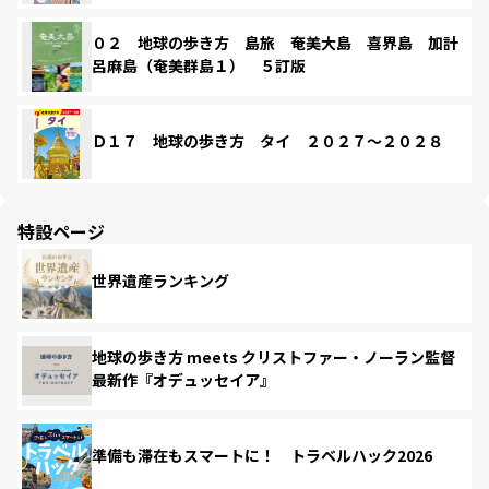
０２ 地球の歩き方 島旅 奄美大島 喜界島 加計
呂麻島（奄美群島１） ５訂版
Ｄ１７ 地球の歩き方 タイ ２０２７～２０２８
特設ページ
世界遺産ランキング
地球の歩き方 meets クリストファー・ノーラン監督
最新作『オデュッセイア』
準備も滞在もスマートに！ トラベルハック2026