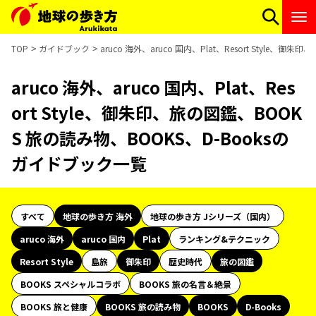
TOP
ガイドブック
aruco 海外、aruco 国内、Plat、Resort Style
aruco 海外、aruco 国内、Plat、Res
ort Style、御朱印、旅の図鑑、BOOK
S 旅の読み物、BOOKS、D-Booksの
ガイドブック一覧
すべて
地球の歩き方 海外
地球の歩き方 Jシリーズ（国内）
aruco 海外
aruco 国内
Plat
ランキング&テクニック
Resort Style
島旅
御朱印
歴史時代
旅の図鑑
BOOKS スペシャルコラボ
BOOKS 旅の名言＆絶景
BOOKS 旅と健康
BOOKS 旅の読み物
BOOKS
D-Books