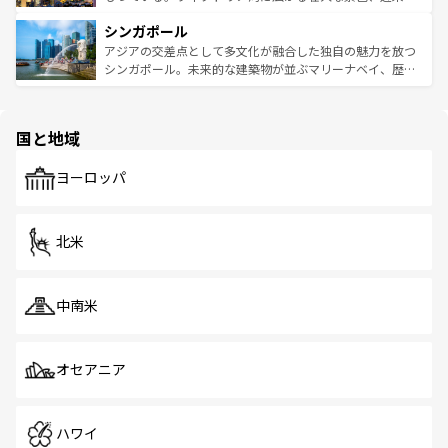
るはずだ。 なお、新着のベトナム情報は
コンテンツ一覧
を
は世界的に有名で、屋台から高級レストランまで味覚を刺
的なアートスポット、そして歴史と現代が融合した町並
参照してほしい。
シンガポール
激する。気候は一年中温暖で、どの季節にも異なる楽しみ
み、どこを訪れても感動するはず。観光スポットが密集し
が待っている。親しみやすいタイの人々、仏教を中心とし
ており、効率よく見どころを回れるのも魅力。息をのむよ
アジアの交差点として多文化が融合した独自の魅力を放つ
た文化、そして多様な観光資源が、訪れる旅人を魅了し続
うな絶景から文化的な体験まで、香港を存分に楽しみ尽く
シンガポール。未来的な建築物が並ぶマリーナベイ、歴史
ける。 なお、新着のタイ情報は
コンテンツ一覧
を参照して
そう。 なお、新着の香港情報は
コンテンツ一覧
を参照して
と伝統を感じられるエスニックタウン、多数の緑豊かな公
ほしい。
ほしい。
園や自然保護区など、自然が調和した近代的な景観と文化
の多様性あふれるカラフルな町は、どこを歩いても新しい
国と地域
発見がある。さらに、治安のよさや充実した公共交通機関
も、旅行者にとっては魅力的なポイント。グルメも豊富
で、ホーカーズは地元の風情を楽しめる外せないスポット
ヨーロッパ
だ。訪れる人を飽きさせないシンガポールで、多様な魅力
を体感しよう。 なお、新着のシンガポール情報は
コンテン
ツ一覧
を参照してほしい。
北米
中南米
オセアニア
ハワイ