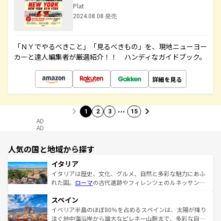
Plat
2024.08.08 発売
「ＮＹでやるべきこと」「見るべきもの」を、現地ニューヨー
カーと達人編集者が厳選紹介！！ ハンディなガイドブック。
詳細を見る
…
1
2
3
15
AD
AD
人気の国と地域から探す
イタリア
イタリアは歴史、文化、グルメ、自然と多彩な魅力にあふ
れた国。
ローマ
の古代遺跡やフィレンツェのルネッサンス
美術、ヴェネツィアの運河など、歴史あるスポットはもち
スペイン
ろん、トスカーナの美しい田園風景やアマルフィ海岸の絶
景など、自然景観も見逃せない。観光の合間には、本場の
イベリア半島のほぼ80％を占めるスペインは、太陽が降り
ピザやパスタなど、絶品のイタリア料理を堪能することも
注ぐ地中海沿岸から雄大なピレネー山脈まで、多彩な自然