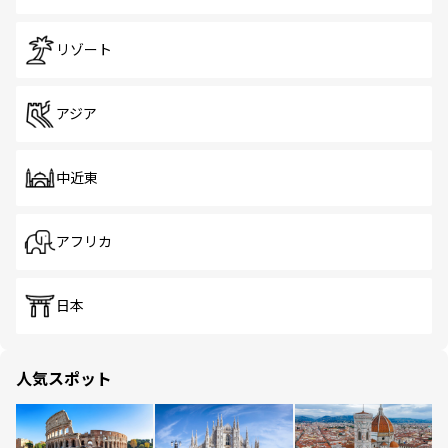
リゾート
アジア
中近東
アフリカ
日本
人気スポット