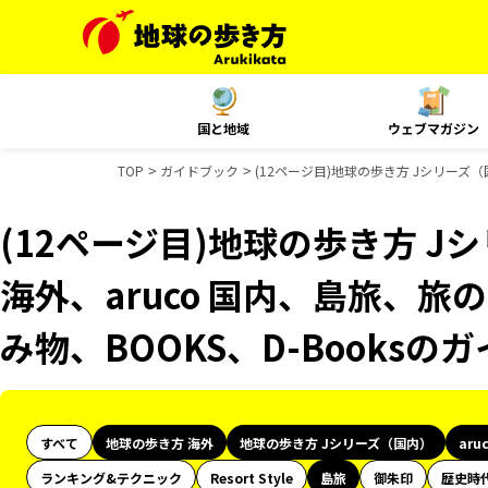
国と地域
ウェブマガジン
TOP
ガイドブック
(12ページ目)地球の歩き方 Jシリーズ（国
(12ページ目)地球の歩き方 Jシ
海外、aruco 国内、島旅、旅の
み物、BOOKS、D-Books
すべて
地球の歩き方 海外
地球の歩き方 Jシリーズ（国内）
aru
ランキング&テクニック
Resort Style
島旅
御朱印
歴史時