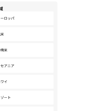
域
ヨーロッパ
北米
中南米
オセアニア
ハワイ
リゾート