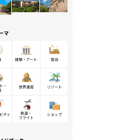
ーマ
食
建築・アート
宿泊
ト・
世界遺産
リゾート
戦
鉄道・
ビティ
ショップ
フライト