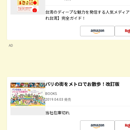
台湾のディープな魅力を発信する人気メディア「H
れ台湾】完全ガイド！
AD
パリの街をメトロでお散歩！改訂版
BOOKS
2019.04.03 発売
当社在庫切れ