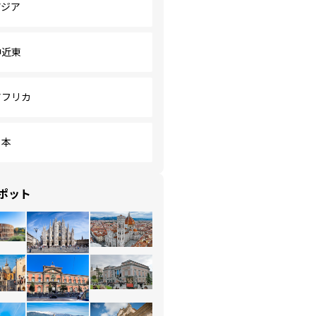
アジア
中近東
アフリカ
日本
ポット