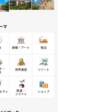
ーマ
食
建築・アート
宿泊
ト・
世界遺産
リゾート
戦
鉄道・
ビティ
ショップ
フライト