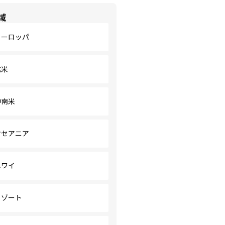
域
ヨーロッパ
北米
中南米
オセアニア
ハワイ
リゾート