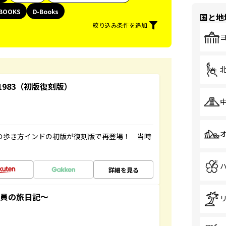
BOOKS
D-Books
国と地
絞り込み条件を追加
-1983（初版復刻版）
球の歩き方インドの初版が復刻版で再登場！ 当時
詳細を見る
社員の旅日記～