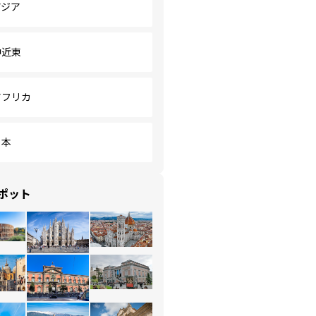
アジア
中近東
アフリカ
日本
ポット