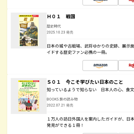
Ｈ０１ 戦国
歴史時代
2025.10.23 発売
日本の城や古戦場、武将ゆかりの史跡、展示
イドする歴史ファン必携の一冊。
Ｓ０１ 今こそ学びたい日本のこと
知っているようで知らない 日本人の心、食
BOOKS 旅の読み物
2022.07.21 発売
１万人の訪日外国人を案内したガイドが、日
発見ができる１冊！