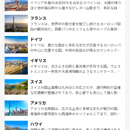
景など、自然景観も見逃せない。観光の合間には、本場の
イベリア半島のほぼ80％を占めるスペインは、太陽が降り
ピザやパスタなど、絶品のイタリア料理を堪能することも
注ぐ地中海沿岸から雄大なピレネー山脈まで、多彩な自然
できる。朝目覚めてから夜眠るまで、すべての瞬間を楽し
と文化が詰まったヨーロッパ屈指の旅行先だ。多様な地域
フランス
ませてくれるイタリアで、忘れられない旅をしてみよう！
文化が根付くこの国では、情熱的なフラメンコ、熱気あふ
なお、新着のイタリア情報は
コンテンツ一覧
を参照してほ
れる闘牛、そして美味しいタパスが生活の一部となってい
フランスは、世界中の旅行者を魅了し続けるヨーロッパ屈
しい。
る。首都マドリードの洗練された雰囲気や、バルセロナの
指の観光地だ。首都パリのエッフェル塔やルーブル美術館
アートに溢れた街角から、地方では古代ローマ遺跡や中世
といった象徴的なスポットから、田舎町の古風な美しさま
ドイツ
の城塞都市、穏やかなビーチリゾートまで多彩な表情を見
で、幅広い魅力が詰まっている。華麗な宮殿、歴史的な大
せる。地方によって風土や気候が異なるスペインはその個
聖堂、美しいビーチ、そして豊かな自然が、訪れる者を心
ドイツは、豊かな歴史と多彩な文化が交差するヨーロッパ
性で訪れる人を魅了する。 なお、新着のスペイン情報は
コ
から魅了する。また、フランスは美食の国としても知ら
の中心に位置する国。中世の街並みが残るロマンチック街
ンテンツ一覧
を参照してほしい。
れ、フランス料理はユネスコ無形文化遺産にも登録されて
道から、未来を先取りするようなモダンな都市まで多様な
イギリス
いる。シャンパンの発祥地であるランス、プロヴァンスの
顔を持つこの国は、どこを歩いても飽きることがない。ベ
香り高いラベンダー畑など、多彩な楽しみ方が可能だ。さ
ルリンの文化的活気、バイエルン州のアルプスの絶景、そ
イギリスは、古きよき伝統と最先端が共存する国。ウェス
らに、パリ以外の地域にも魅力が溢れており、どの街角に
してライン川沿いのワイン畑といった風景は必見。ビール
トミンスター寺院や大英博物館のようなランドマーク、歴
も豊かな歴史と文化が息づいている。パリ以外の個性あふ
とソーセージを味わいながら地元の人と過ごす楽しい時間
史ある大学都市、美しい丘陵地帯や牧歌的な風景など、エ
れる地方に足を運ぶとそれぞれで全く異なる文化を体験で
スイス
は、お酒好きな人にはぜひ体験してほしい。 なお、新着の
リアごとに異なる魅力がある。また、優雅なアフタヌーン
きるだろう。 なお、新着のフランス情報は
コンテンツ一覧
ドイツ情報は
コンテンツ一覧
を参照してほしい。
ティー、ビール好きにはたまらない英国パブ、サッカー観
スイスの国土面積は九州ほどの広さだが、運行時刻が正確
を参照してほしい。
戦など、本場だからこそできる体験も豊富。イギリスを旅
な交通網が整備されており、初心者でも安心して個人旅行
して楽しみつくそう。 なお、新着のイギリス情報は
コンテ
を楽しめる。日本同様に時刻表どおりの旅が可能だ。中世
アメリカ
ンツ一覧
を参照してほしい。
の建物がそのまま残る町や、スイスならではのユニークな
博物館もあり、アルプス観光だけでなく町歩きも満喫する
アメリカ合衆国は、広大な土地と多様な文化が魅力の国。
ことができる。国民の所得が高いため物価も高いが、旅行
東海岸の都市部から西海岸のカリフォルニアまで、訪れる
者向けの交通パス提供のサービスもあり、うまく活用すれ
場所ごとに異なる風景と体験が待っている。ニューヨーク
ハワイ
ば市内交通費無料で観光を楽しむこともできる。 なお、新
のような巨大都市は、観光、ショッピング、エンターテイ
着のスイス情報は
コンテンツ一覧
を参照してほしい。
ンメントが詰まった刺激的なスポットだ。一方、アメリカ
年間を通じて温暖な気候に恵まれ、多くの島で構成される