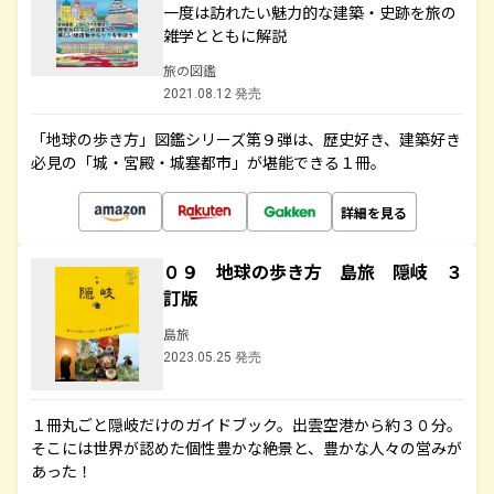
一度は訪れたい魅力的な建築・史跡を旅の
雑学とともに解説
旅の図鑑
2021.08.12 発売
「地球の歩き方」図鑑シリーズ第９弾は、歴史好き、建築好き
必見の「城・宮殿・城塞都市」が堪能できる１冊。
詳細を見る
０９ 地球の歩き方 島旅 隠岐 ３
訂版
島旅
2023.05.25 発売
１冊丸ごと隠岐だけのガイドブック。出雲空港から約３０分。
そこには世界が認めた個性豊かな絶景と、豊かな人々の営みが
あった！