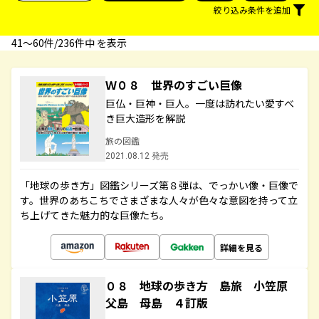
絞り込み条件を追加
41〜60件/236件中 を表示
Ｗ０８ 世界のすごい巨像
巨仏・巨神・巨人。一度は訪れたい愛すべ
き巨大造形を解説
旅の図鑑
2021.08.12 発売
「地球の歩き方」図鑑シリーズ第８弾は、でっかい像・巨像で
す。世界のあちこちでさまざまな人々が色々な意図を持って立
ち上げてきた魅力的な巨像たち。
詳細を見る
０８ 地球の歩き方 島旅 小笠原
父島 母島 ４訂版