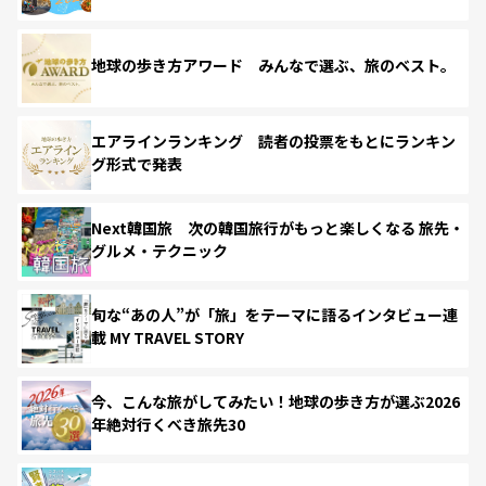
地球の歩き方アワード みんなで選ぶ、旅のベスト。
エアラインランキング 読者の投票をもとにランキン
グ形式で発表
Next韓国旅 次の韓国旅行がもっと楽しくなる 旅先・
グルメ・テクニック
旬な“あの人”が「旅」をテーマに語るインタビュー連
載 MY TRAVEL STORY
今、こんな旅がしてみたい！地球の歩き方が選ぶ2026
年絶対行くべき旅先30