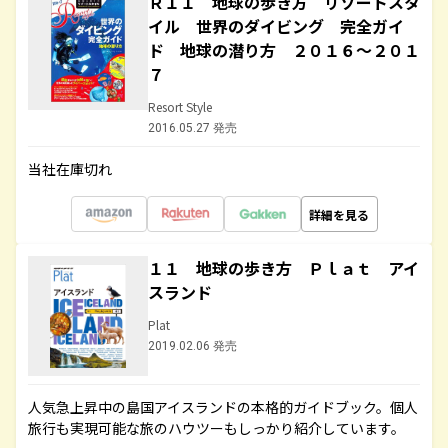
Ｒ１１ 地球の歩き方 リゾートスタ
イル 世界のダイビング 完全ガイ
ド 地球の潜り方 ２０１６～２０１
７
Resort Style
2016.05.27 発売
当社在庫切れ
詳細を見る
１１ 地球の歩き方 Ｐｌａｔ アイ
スランド
Plat
2019.02.06 発売
人気急上昇中の島国アイスランドの本格的ガイドブック。個人
旅行も実現可能な旅のハウツーもしっかり紹介しています。