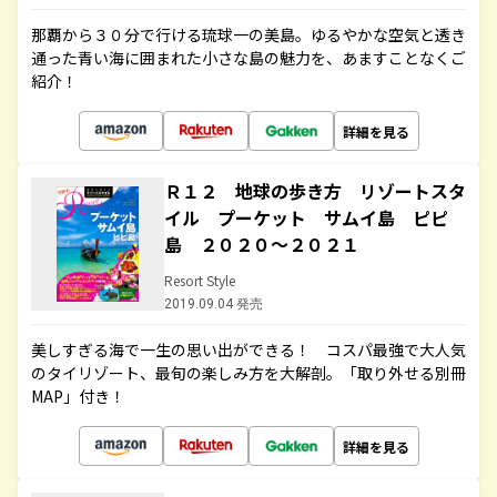
那覇から３０分で行ける琉球一の美島。ゆるやかな空気と透き
通った青い海に囲まれた小さな島の魅力を、あますことなくご
紹介！
詳細を見る
Ｒ１２ 地球の歩き方 リゾートスタ
イル プーケット サムイ島 ピピ
島 ２０２０～２０２１
Resort Style
2019.09.04 発売
美しすぎる海で一生の思い出ができる！ コスパ最強で大人気
のタイリゾート、最旬の楽しみ方を大解剖。「取り外せる別冊
MAP」付き！
詳細を見る