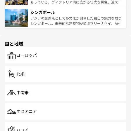
が旅行者を迎えてくれるので、きっと忘れられない旅にな
いビーチでリゾート気分を楽しむことができる。タイ料理
もっている。ヴィクトリア湾に広がる壮大な景色、近未来
るはずだ。 なお、新着のベトナム情報は
コンテンツ一覧
を
は世界的に有名で、屋台から高級レストランまで味覚を刺
的なアートスポット、そして歴史と現代が融合した町並
参照してほしい。
シンガポール
激する。気候は一年中温暖で、どの季節にも異なる楽しみ
み、どこを訪れても感動するはず。観光スポットが密集し
が待っている。親しみやすいタイの人々、仏教を中心とし
ており、効率よく見どころを回れるのも魅力。息をのむよ
アジアの交差点として多文化が融合した独自の魅力を放つ
た文化、そして多様な観光資源が、訪れる旅人を魅了し続
うな絶景から文化的な体験まで、香港を存分に楽しみ尽く
シンガポール。未来的な建築物が並ぶマリーナベイ、歴史
ける。 なお、新着のタイ情報は
コンテンツ一覧
を参照して
そう。 なお、新着の香港情報は
コンテンツ一覧
を参照して
と伝統を感じられるエスニックタウン、多数の緑豊かな公
ほしい。
ほしい。
園や自然保護区など、自然が調和した近代的な景観と文化
の多様性あふれるカラフルな町は、どこを歩いても新しい
国と地域
発見がある。さらに、治安のよさや充実した公共交通機関
も、旅行者にとっては魅力的なポイント。グルメも豊富
で、ホーカーズは地元の風情を楽しめる外せないスポット
ヨーロッパ
だ。訪れる人を飽きさせないシンガポールで、多様な魅力
を体感しよう。 なお、新着のシンガポール情報は
コンテン
ツ一覧
を参照してほしい。
北米
中南米
オセアニア
ハワイ