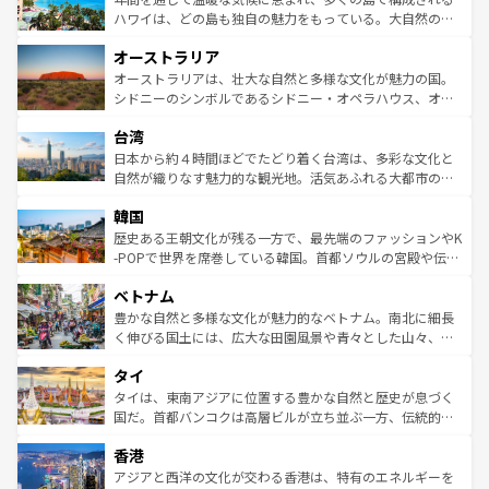
西部には大自然が広がり、グランドキャニオンやイエロー
ハワイは、どの島も独自の魅力をもっている。大自然の神
ストーン国立公園といった絶景が堪能できる。さらに、南
秘を感じたいなら、火山が生み出した壮大な景観を誇るハ
オーストラリア
部のニューオーリンズでは、音楽と美食が融合した独特の
ワイ島は見逃せない。また、定番の観光地といえばオアフ
文化が魅力。旅行者はアメリカの各地域で異なる魅力を楽
島だが、静かな自然を求めるならマウイ島やカウアイ島が
オーストラリアは、壮大な自然と多様な文化が魅力の国。
しみながら、その多様性と豊かな歴史を感じることができ
おすすめ。エメラルドグリーンに輝く海をはじめ、豊かな
シドニーのシンボルであるシドニー・オペラハウス、オー
るだろう。車でのロードトリップや列車の旅も、アメリカ
文化や歴史が息づいている。「アロハスピリット」と呼ば
ストラリア東海岸北部に広がる大サンゴ礁地帯グレートバ
ならではの贅沢な旅のスタイルだ。 なお、新着のアメリカ
台湾
れるおもてなしの心で訪れる人々を迎えてくれるハワイの
リアリーフや大陸中央部にそびえるウルル（エアーズロッ
情報は
コンテンツ一覧
を参照してほしい。
人々、おいしいローカルフードやハワイアンミュージッ
ク）、タスマニアの美しい原生林やケアンズの熱帯雨林な
日本から約４時間ほどでたどり着く台湾は、多彩な文化と
ク、伝統的なフラダンスなど、すべてがハワイの魅力を彩
ど、見どころがたくさん。また、カフェやワイン、オージ
自然が織りなす魅力的な観光地。活気あふれる大都市の台
っている。訪れるたびに新しい発見と感動が待っているハ
ービーフなどの食文化も豊かで、美味しいものであふれて
北やノスタルジックな町並みが人気な九份（ジォウフェ
ワイを、存分に味わってほしい。 なお、新着のハワイ情報
韓国
いる。アクティビティも充実しており、サーフィンやダイ
ン）、静ひつな山岳地帯である台湾東部など、都市の喧騒
は
コンテンツ一覧
を参照してほしい。
ビング、ハイキングなど、アウトドア好きにはたまらな
と山間の静けさが共存しており、訪れる人に新しい発見と
歴史ある王朝文化が残る一方で、最先端のファッションやK
い。オーストラリアの多彩な魅力を存分に味わいつくそ
驚きをもたらしてくれる。また、奥深い台湾の食文化も魅
-POPで世界を席巻している韓国。首都ソウルの宮殿や伝統
う。 なお、新着のオーストラリア情報は
コンテンツ一覧
を
力で、夜市などの屋台グルメから高級料理、ヘルシーで美
家屋が並ぶエリアでは韓国の歴史と文化に浸ることがで
参照してほしい。
ベトナム
容にもいいと評判のスイーツなど、バラエティ豊かな料理
き、地方に足を延ばせば四季折々の自然美を楽しむことが
が味わえる。 なお、新着の台湾情報は
コンテンツ一覧
を参
できる。そして、キムチや焼肉、絶品のストリートフード
豊かな自然と多様な文化が魅力的なベトナム。南北に細長
照してほしい。
まで、さまざまな韓国料理が待っている。夜には、韓国な
く伸びる国土には、広大な田園風景や青々とした山々、世
らではのナイトライフも堪能できる。あたたかいホスピタ
界遺産に登録された壮大な自然景観が点在し、都市部では
タイ
リティに包まれながら、韓国の多彩な魅力を心ゆくまで味
急速な発展と共に伝統が息づく。ハノイの古い町並みやホ
わってみてほしい。 なお、新着の韓国情報は
コンテンツ一
ーチミン市のフランス統治時代の建物も、独特の雰囲気を
タイは、東南アジアに位置する豊かな自然と歴史が息づく
覧
を参照してほしい。
醸し出している。また、バラエティの豊かさとおいしさで
国だ。首都バンコクは高層ビルが立ち並ぶ一方、伝統的な
世界中の食通を魅了してやまないベトナム料理も魅力のひ
寺院や市場がいたるところに点在し、古きよき文化と現代
香港
とつ。フォーやバインミー、ベトナムコーヒーなどは、ぜ
の活気が交差している。北部ではチェンマイなどの山岳地
ひ現地で味わいたい。どの地域を訪れてもあたたかい人々
帯で自然と触れ合い、南部ではプーケットやクラビの美し
アジアと西洋の文化が交わる香港は、特有のエネルギーを