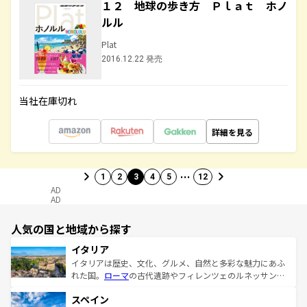
１２ 地球の歩き方 Ｐｌａｔ ホノ
ルル
Plat
2016.12.22 発売
当社在庫切れ
詳細を見る
…
1
2
3
4
5
12
AD
AD
人気の国と地域から探す
イタリア
イタリアは歴史、文化、グルメ、自然と多彩な魅力にあふ
れた国。
ローマ
の古代遺跡やフィレンツェのルネッサンス
美術、ヴェネツィアの運河など、歴史あるスポットはもち
スペイン
ろん、トスカーナの美しい田園風景やアマルフィ海岸の絶