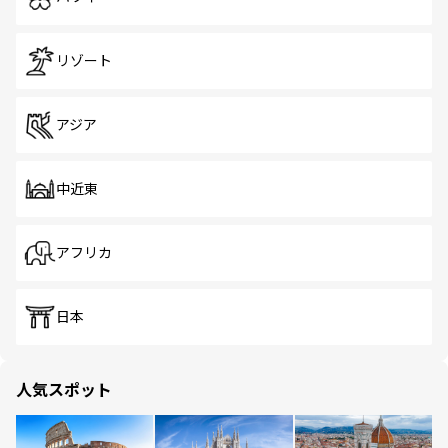
リゾート
アジア
中近東
アフリカ
日本
人気スポット