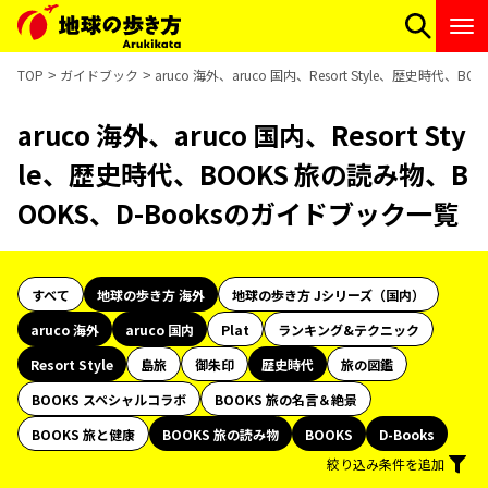
TOP
ガイドブック
aruco 海外、aruco 国内、Resort Style、歴史時代
aruco 海外、aruco 国内、Resort Sty
le、歴史時代、BOOKS 旅の読み物、B
OOKS、D-Booksのガイドブック一覧
すべて
地球の歩き方 海外
地球の歩き方 Jシリーズ（国内）
aruco 海外
aruco 国内
Plat
ランキング&テクニック
Resort Style
島旅
御朱印
歴史時代
旅の図鑑
BOOKS スペシャルコラボ
BOOKS 旅の名言＆絶景
BOOKS 旅と健康
BOOKS 旅の読み物
BOOKS
D-Books
絞り込み条件を追加