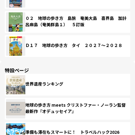
０２ 地球の歩き方 島旅 奄美大島 喜界島 加計
呂麻島（奄美群島１） ５訂版
Ｄ１７ 地球の歩き方 タイ ２０２７～２０２８
特設ページ
世界遺産ランキング
地球の歩き方 meets クリストファー・ノーラン監督
最新作『オデュッセイア』
準備も滞在もスマートに！ トラベルハック2026