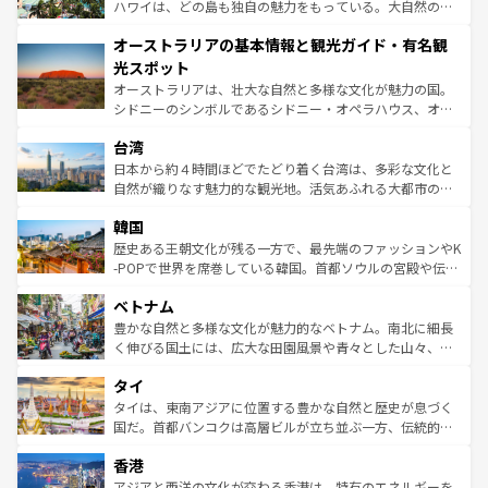
西部には大自然が広がり、グランドキャニオンやイエロー
ハワイは、どの島も独自の魅力をもっている。大自然の神
ストーン国立公園といった絶景が堪能できる。さらに、南
秘を感じたいなら、火山が生み出した壮大な景観を誇るハ
オーストラリアの基本情報と観光ガイド・有名観
部のニューオーリンズでは、音楽と美食が融合した独特の
ワイ島は見逃せない。また、定番の観光地といえばオアフ
文化が魅力。旅行者はアメリカの各地域で異なる魅力を楽
島だが、静かな自然を求めるならマウイ島やカウアイ島が
光スポット
しみながら、その多様性と豊かな歴史を感じることができ
おすすめ。エメラルドグリーンに輝く海をはじめ、豊かな
オーストラリアは、壮大な自然と多様な文化が魅力の国。
るだろう。車でのロードトリップや列車の旅も、アメリカ
文化や歴史が息づいている。「アロハスピリット」と呼ば
シドニーのシンボルであるシドニー・オペラハウス、オー
ならではの贅沢な旅のスタイルだ。 なお、新着のアメリカ
れるおもてなしの心で訪れる人々を迎えてくれるハワイの
ストラリア東海岸北部に広がる大サンゴ礁地帯グレートバ
情報は
コンテンツ一覧
を参照してほしい。
人々、おいしいローカルフードやハワイアンミュージッ
台湾
リアリーフや大陸中央部にそびえるウルル（エアーズロッ
ク、伝統的なフラダンスなど、すべてがハワイの魅力を彩
ク）、タスマニアの美しい原生林やケアンズの熱帯雨林な
日本から約４時間ほどでたどり着く台湾は、多彩な文化と
っている。訪れるたびに新しい発見と感動が待っているハ
ど、見どころがたくさん。また、カフェやワイン、オージ
自然が織りなす魅力的な観光地。活気あふれる大都市の台
ワイを、存分に味わってほしい。 なお、新着のハワイ情報
ービーフなどの食文化も豊かで、美味しいものであふれて
北やノスタルジックな町並みが人気な九份（ジォウフェ
は
コンテンツ一覧
を参照してほしい。
韓国
いる。アクティビティも充実しており、サーフィンやダイ
ン）、静ひつな山岳地帯である台湾東部など、都市の喧騒
ビング、ハイキングなど、アウトドア好きにはたまらな
と山間の静けさが共存しており、訪れる人に新しい発見と
歴史ある王朝文化が残る一方で、最先端のファッションやK
い。オーストラリアの多彩な魅力を存分に味わいつくそ
驚きをもたらしてくれる。また、奥深い台湾の食文化も魅
-POPで世界を席巻している韓国。首都ソウルの宮殿や伝統
う。 なお、新着のオーストラリア情報は
コンテンツ一覧
を
力で、夜市などの屋台グルメから高級料理、ヘルシーで美
家屋が並ぶエリアでは韓国の歴史と文化に浸ることがで
参照してほしい。
ベトナム
容にもいいと評判のスイーツなど、バラエティ豊かな料理
き、地方に足を延ばせば四季折々の自然美を楽しむことが
が味わえる。 なお、新着の台湾情報は
コンテンツ一覧
を参
できる。そして、キムチや焼肉、絶品のストリートフード
豊かな自然と多様な文化が魅力的なベトナム。南北に細長
照してほしい。
まで、さまざまな韓国料理が待っている。夜には、韓国な
く伸びる国土には、広大な田園風景や青々とした山々、世
らではのナイトライフも堪能できる。あたたかいホスピタ
界遺産に登録された壮大な自然景観が点在し、都市部では
タイ
リティに包まれながら、韓国の多彩な魅力を心ゆくまで味
急速な発展と共に伝統が息づく。ハノイの古い町並みやホ
わってみてほしい。 なお、新着の韓国情報は
コンテンツ一
ーチミン市のフランス統治時代の建物も、独特の雰囲気を
タイは、東南アジアに位置する豊かな自然と歴史が息づく
覧
を参照してほしい。
醸し出している。また、バラエティの豊かさとおいしさで
国だ。首都バンコクは高層ビルが立ち並ぶ一方、伝統的な
世界中の食通を魅了してやまないベトナム料理も魅力のひ
寺院や市場がいたるところに点在し、古きよき文化と現代
香港
とつ。フォーやバインミー、ベトナムコーヒーなどは、ぜ
の活気が交差している。北部ではチェンマイなどの山岳地
ひ現地で味わいたい。どの地域を訪れてもあたたかい人々
帯で自然と触れ合い、南部ではプーケットやクラビの美し
アジアと西洋の文化が交わる香港は、特有のエネルギーを