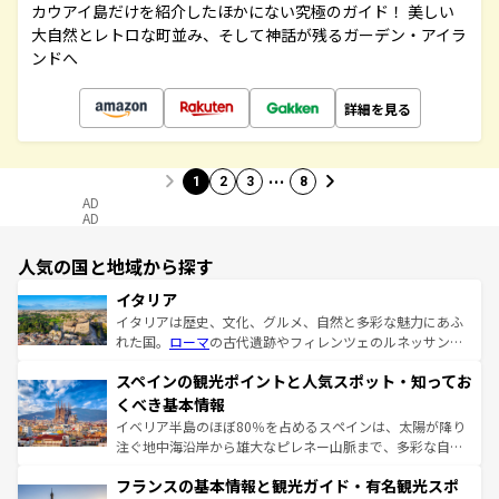
カウアイ島だけを紹介したほかにない究極のガイド！ 美しい
大自然とレトロな町並み、そして神話が残るガーデン・アイラ
ンドへ
詳細を見る
…
1
2
3
8
AD
AD
人気の国と地域から探す
イタリア
イタリアは歴史、文化、グルメ、自然と多彩な魅力にあふ
れた国。
ローマ
の古代遺跡やフィレンツェのルネッサンス
美術、ヴェネツィアの運河など、歴史あるスポットはもち
スペインの観光ポイントと人気スポット・知ってお
ろん、トスカーナの美しい田園風景やアマルフィ海岸の絶
景など、自然景観も見逃せない。観光の合間には、本場の
くべき基本情報
ピザやパスタなど、絶品のイタリア料理を堪能することも
イベリア半島のほぼ80％を占めるスペインは、太陽が降り
できる。朝目覚めてから夜眠るまで、すべての瞬間を楽し
注ぐ地中海沿岸から雄大なピレネー山脈まで、多彩な自然
ませてくれるイタリアで、忘れられない旅をしてみよう！
と文化が詰まったヨーロッパ屈指の旅行先だ。多様な地域
なお、新着のイタリア情報は
コンテンツ一覧
を参照してほ
フランスの基本情報と観光ガイド・有名観光スポ
文化が根付くこの国では、情熱的なフラメンコ、熱気あふ