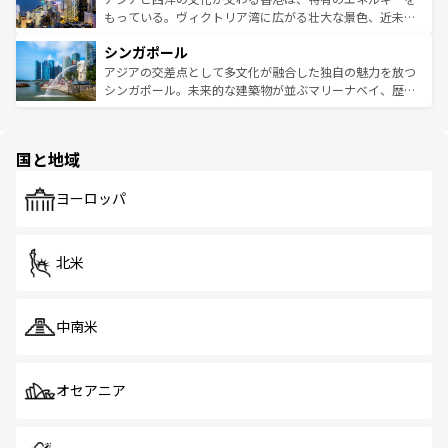
が旅行者を迎えてくれるので、きっと忘れられない旅にな
いビーチでリゾート気分を楽しむことができる。タイ料理
もっている。ヴィクトリア湾に広がる壮大な景色、近未来
るはずだ。 なお、新着のベトナム情報は
コンテンツ一覧
を
は世界的に有名で、屋台から高級レストランまで味覚を刺
的なアートスポット、そして歴史と現代が融合した町並
参照してほしい。
シンガポール
激する。気候は一年中温暖で、どの季節にも異なる楽しみ
み、どこを訪れても感動するはず。観光スポットが密集し
が待っている。親しみやすいタイの人々、仏教を中心とし
ており、効率よく見どころを回れるのも魅力。息をのむよ
アジアの交差点として多文化が融合した独自の魅力を放つ
た文化、そして多様な観光資源が、訪れる旅人を魅了し続
うな絶景から文化的な体験まで、香港を存分に楽しみ尽く
シンガポール。未来的な建築物が並ぶマリーナベイ、歴史
ける。 なお、新着のタイ情報は
コンテンツ一覧
を参照して
そう。 なお、新着の香港情報は
コンテンツ一覧
を参照して
と伝統を感じられるエスニックタウン、多数の緑豊かな公
ほしい。
ほしい。
園や自然保護区など、自然が調和した近代的な景観と文化
の多様性あふれるカラフルな町は、どこを歩いても新しい
国と地域
発見がある。さらに、治安のよさや充実した公共交通機関
も、旅行者にとっては魅力的なポイント。グルメも豊富
で、ホーカーズは地元の風情を楽しめる外せないスポット
ヨーロッパ
だ。訪れる人を飽きさせないシンガポールで、多様な魅力
を体感しよう。 なお、新着のシンガポール情報は
コンテン
ツ一覧
を参照してほしい。
北米
中南米
オセアニア