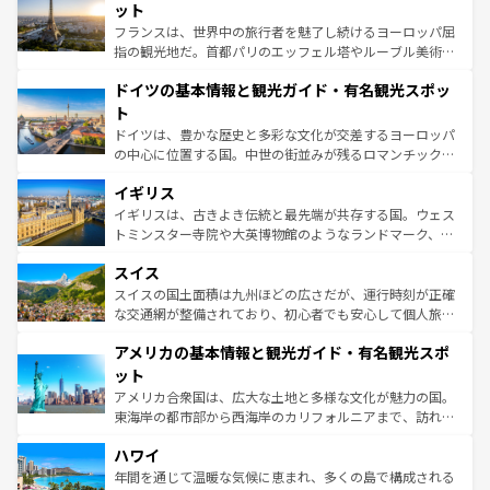
しい。
れる闘牛、そして美味しいタパスが生活の一部となってい
ット
る。首都マドリードの洗練された雰囲気や、バルセロナの
フランスは、世界中の旅行者を魅了し続けるヨーロッパ屈
アートに溢れた街角から、地方では古代ローマ遺跡や中世
指の観光地だ。首都パリのエッフェル塔やルーブル美術館
の城塞都市、穏やかなビーチリゾートまで多彩な表情を見
といった象徴的なスポットから、田舎町の古風な美しさま
せる。地方によって風土や気候が異なるスペインはその個
ドイツの基本情報と観光ガイド・有名観光スポッ
で、幅広い魅力が詰まっている。華麗な宮殿、歴史的な大
性で訪れる人を魅了する。 なお、新着のスペイン情報は
コ
聖堂、美しいビーチ、そして豊かな自然が、訪れる者を心
ト
ンテンツ一覧
を参照してほしい。
から魅了する。また、フランスは美食の国としても知ら
ドイツは、豊かな歴史と多彩な文化が交差するヨーロッパ
れ、フランス料理はユネスコ無形文化遺産にも登録されて
の中心に位置する国。中世の街並みが残るロマンチック街
いる。シャンパンの発祥地であるランス、プロヴァンスの
道から、未来を先取りするようなモダンな都市まで多様な
香り高いラベンダー畑など、多彩な楽しみ方が可能だ。さ
イギリス
顔を持つこの国は、どこを歩いても飽きることがない。ベ
らに、パリ以外の地域にも魅力が溢れており、どの街角に
ルリンの文化的活気、バイエルン州のアルプスの絶景、そ
イギリスは、古きよき伝統と最先端が共存する国。ウェス
も豊かな歴史と文化が息づいている。パリ以外の個性あふ
してライン川沿いのワイン畑といった風景は必見。ビール
トミンスター寺院や大英博物館のようなランドマーク、歴
れる地方に足を運ぶとそれぞれで全く異なる文化を体験で
とソーセージを味わいながら地元の人と過ごす楽しい時間
史ある大学都市、美しい丘陵地帯や牧歌的な風景など、エ
きるだろう。 なお、新着のフランス情報は
コンテンツ一覧
スイス
は、お酒好きな人にはぜひ体験してほしい。 なお、新着の
リアごとに異なる魅力がある。また、優雅なアフタヌーン
を参照してほしい。
ドイツ情報は
コンテンツ一覧
を参照してほしい。
ティー、ビール好きにはたまらない英国パブ、サッカー観
スイスの国土面積は九州ほどの広さだが、運行時刻が正確
戦など、本場だからこそできる体験も豊富。イギリスを旅
な交通網が整備されており、初心者でも安心して個人旅行
して楽しみつくそう。 なお、新着のイギリス情報は
コンテ
を楽しめる。日本同様に時刻表どおりの旅が可能だ。中世
アメリカの基本情報と観光ガイド・有名観光スポ
ンツ一覧
を参照してほしい。
の建物がそのまま残る町や、スイスならではのユニークな
博物館もあり、アルプス観光だけでなく町歩きも満喫する
ット
ことができる。国民の所得が高いため物価も高いが、旅行
アメリカ合衆国は、広大な土地と多様な文化が魅力の国。
者向けの交通パス提供のサービスもあり、うまく活用すれ
東海岸の都市部から西海岸のカリフォルニアまで、訪れる
ば市内交通費無料で観光を楽しむこともできる。 なお、新
場所ごとに異なる風景と体験が待っている。ニューヨーク
着のスイス情報は
コンテンツ一覧
を参照してほしい。
ハワイ
のような巨大都市は、観光、ショッピング、エンターテイ
ンメントが詰まった刺激的なスポットだ。一方、アメリカ
年間を通じて温暖な気候に恵まれ、多くの島で構成される