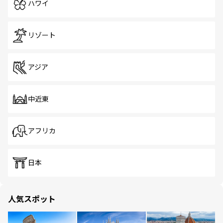
ハワイ
リゾート
アジア
中近東
アフリカ
日本
人気スポット