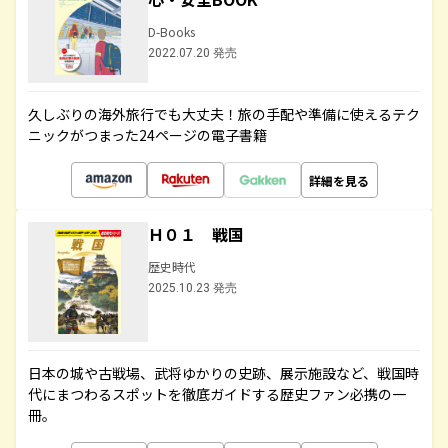
D-Books
2022.07.20 発売
久しぶりの海外旅行でも大丈夫！旅の手配や準備に使えるテク
ニックがつまった24ページの電子書籍
詳細を見る
Ｈ０１ 戦国
歴史時代
2025.10.23 発売
日本の城や古戦場、武将ゆかりの史跡、展示施設など、戦国時
代にまつわるスポットを徹底ガイドする歴史ファン必携の一
冊。