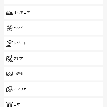
オセアニア
ハワイ
リゾート
アジア
中近東
アフリカ
日本