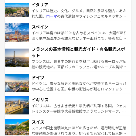
イタリア
イタリアは歴史、文化、グルメ、自然と多彩な魅力にあふ
れた国。
ローマ
の古代遺跡やフィレンツェのルネッサンス
美術、ヴェネツィアの運河など、歴史あるスポットはもち
スペイン
ろん、トスカーナの美しい田園風景やアマルフィ海岸の絶
景など、自然景観も見逃せない。観光の合間には、本場の
イベリア半島のほぼ80％を占めるスペインは、太陽が降り
ピザやパスタなど、絶品のイタリア料理を堪能することも
注ぐ地中海沿岸から雄大なピレネー山脈まで、多彩な自然
できる。朝目覚めてから夜眠るまで、すべての瞬間を楽し
と文化が詰まったヨーロッパ屈指の旅行先だ。多様な地域
フランスの基本情報と観光ガイド・有名観光スポ
ませてくれるイタリアで、忘れられない旅をしてみよう！
文化が根付くこの国では、情熱的なフラメンコ、熱気あふ
なお、新着のイタリア情報は
コンテンツ一覧
を参照してほ
れる闘牛、そして美味しいタパスが生活の一部となってい
ット
しい。
る。首都マドリードの洗練された雰囲気や、バルセロナの
フランスは、世界中の旅行者を魅了し続けるヨーロッパ屈
アートに溢れた街角から、地方では古代ローマ遺跡や中世
指の観光地だ。首都パリのエッフェル塔やルーブル美術館
の城塞都市、穏やかなビーチリゾートまで多彩な表情を見
といった象徴的なスポットから、田舎町の古風な美しさま
せる。地方によって風土や気候が異なるスペインはその個
ドイツ
で、幅広い魅力が詰まっている。華麗な宮殿、歴史的な大
性で訪れる人を魅了する。 なお、新着のスペイン情報は
コ
聖堂、美しいビーチ、そして豊かな自然が、訪れる者を心
ドイツは、豊かな歴史と多彩な文化が交差するヨーロッパ
ンテンツ一覧
を参照してほしい。
から魅了する。また、フランスは美食の国としても知ら
の中心に位置する国。中世の街並みが残るロマンチック街
れ、フランス料理はユネスコ無形文化遺産にも登録されて
道から、未来を先取りするようなモダンな都市まで多様な
イギリス
いる。シャンパンの発祥地であるランス、プロヴァンスの
顔を持つこの国は、どこを歩いても飽きることがない。ベ
香り高いラベンダー畑など、多彩な楽しみ方が可能だ。さ
ルリンの文化的活気、バイエルン州のアルプスの絶景、そ
イギリスは、古きよき伝統と最先端が共存する国。ウェス
らに、パリ以外の地域にも魅力が溢れており、どの街角に
してライン川沿いのワイン畑といった風景は必見。ビール
トミンスター寺院や大英博物館のようなランドマーク、歴
も豊かな歴史と文化が息づいている。パリ以外の個性あふ
とソーセージを味わいながら地元の人と過ごす楽しい時間
史ある大学都市、美しい丘陵地帯や牧歌的な風景など、エ
れる地方に足を運ぶとそれぞれで全く異なる文化を体験で
スイス
は、お酒好きな人にはぜひ体験してほしい。 なお、新着の
リアごとに異なる魅力がある。また、優雅なアフタヌーン
きるだろう。 なお、新着のフランス情報は
コンテンツ一覧
ドイツ情報は
コンテンツ一覧
を参照してほしい。
ティー、ビール好きにはたまらない英国パブ、サッカー観
スイスの国土面積は九州ほどの広さだが、運行時刻が正確
を参照してほしい。
戦など、本場だからこそできる体験も豊富。イギリスを旅
な交通網が整備されており、初心者でも安心して個人旅行