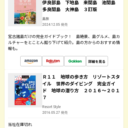
伊良部島 下地島 来間島 池間島
多良間島 大神島 ３訂版
島旅
2024.12.05 発売
宮古諸島だけの完全ガイドブック！ 島絶景、島グルメ、島カ
ルチャーをとことん掘り下げて紹介。島の方からのおすすめ情
報も。
詳細を見る
Ｒ１１ 地球の歩き方 リゾートスタ
イル 世界のダイビング 完全ガイ
ド 地球の潜り方 ２０１６～２０１
７
Resort Style
2016.05.27 発売
当社在庫切れ