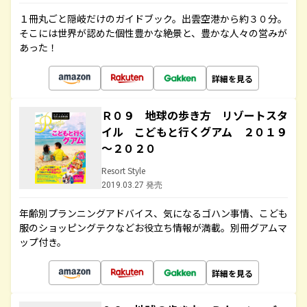
１冊丸ごと隠岐だけのガイドブック。出雲空港から約３０分。
そこには世界が認めた個性豊かな絶景と、豊かな人々の営みが
あった！
詳細を見る
Ｒ０９ 地球の歩き方 リゾートスタ
イル こどもと行くグアム ２０１９
～２０２０
Resort Style
2019.03.27 発売
年齢別プランニングアドバイス、気になるゴハン事情、こども
服のショッピングテクなどお役立ち情報が満載。別冊グアムマ
ップ付き。
詳細を見る