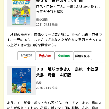
Ｗ０８ 世界のすごい巨像
巨仏・巨神・巨人。一度は訪れたい愛すべ
き巨大造形を解説
旅の図鑑
2021.08.12 発売
「地球の歩き方」図鑑シリーズ第８弾は、でっかい像・巨像で
す。世界のあちこちでさまざまな人々が色々な意図を持って立
ち上げてきた魅力的な巨像たち。
詳細を見る
０８ 地球の歩き方 島旅 小笠原
父島 母島 ４訂版
島旅
2025.04.10 発売
ようこそ！絶景スポットから遊び方、カルチャーまで、島の人
たちが教えてくれた小笠原の魅力を１冊に凝縮。さあ、島旅