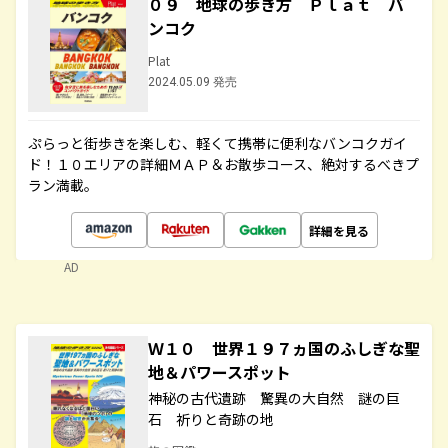
０９ 地球の歩き方 Ｐｌａｔ バ
ンコク
Plat
2024.05.09 発売
ぷらっと街歩きを楽しむ、軽くて携帯に便利なバンコクガイ
ド！１０エリアの詳細ＭＡＰ＆お散歩コース、絶対するべきプ
ラン満載。
詳細を見る
AD
Ｗ１０ 世界１９７ヵ国のふしぎな聖
地＆パワースポット
神秘の古代遺跡 驚異の大自然 謎の巨
石 祈りと奇跡の地