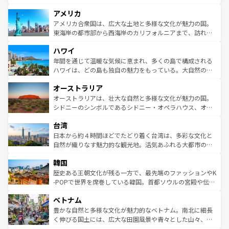
して楽しみつくそう。 なお、新着のイギリス情報は
コンテ
を楽しめる。日本同様に時刻表どおりの旅が可能だ。中世
アメリカ
ンツ一覧
を参照してほしい。
の建物がそのまま残る町や、スイスならではのユニークな
博物館もあり、アルプス観光だけでなく町歩きも満喫する
アメリカ合衆国は、広大な土地と多様な文化が魅力の国。
ことができる。国民の所得が高いため物価も高いが、旅行
東海岸の都市部から西海岸のカリフォルニアまで、訪れる
者向けの交通パス提供のサービスもあり、うまく活用すれ
場所ごとに異なる風景と体験が待っている。ニューヨーク
ハワイ
ば市内交通費無料で観光を楽しむこともできる。 なお、新
のような巨大都市は、観光、ショッピング、エンターテイ
着のスイス情報は
コンテンツ一覧
を参照してほしい。
ンメントが詰まった刺激的なスポットだ。一方、アメリカ
年間を通じて温暖な気候に恵まれ、多くの島で構成される
西部には大自然が広がり、グランドキャニオンやイエロー
ハワイは、どの島も独自の魅力をもっている。大自然の神
ストーン国立公園といった絶景が堪能できる。さらに、南
秘を感じたいなら、火山が生み出した壮大な景観を誇るハ
オーストラリア
部のニューオーリンズでは、音楽と美食が融合した独特の
ワイ島は見逃せない。また、定番の観光地といえばオアフ
文化が魅力。旅行者はアメリカの各地域で異なる魅力を楽
島だが、静かな自然を求めるならマウイ島やカウアイ島が
オーストラリアは、壮大な自然と多様な文化が魅力の国。
しみながら、その多様性と豊かな歴史を感じることができ
おすすめ。エメラルドグリーンに輝く海をはじめ、豊かな
シドニーのシンボルであるシドニー・オペラハウス、オー
るだろう。車でのロードトリップや列車の旅も、アメリカ
文化や歴史が息づいている。「アロハスピリット」と呼ば
ストラリア東海岸北部に広がる大サンゴ礁地帯グレートバ
ならではの贅沢な旅のスタイルだ。 なお、新着のアメリカ
台湾
れるおもてなしの心で訪れる人々を迎えてくれるハワイの
リアリーフや大陸中央部にそびえるウルル（エアーズロッ
情報は
コンテンツ一覧
を参照してほしい。
人々、おいしいローカルフードやハワイアンミュージッ
ク）、タスマニアの美しい原生林やケアンズの熱帯雨林な
日本から約４時間ほどでたどり着く台湾は、多彩な文化と
ク、伝統的なフラダンスなど、すべてがハワイの魅力を彩
ど、見どころがたくさん。また、カフェやワイン、オージ
自然が織りなす魅力的な観光地。活気あふれる大都市の台
っている。訪れるたびに新しい発見と感動が待っているハ
ービーフなどの食文化も豊かで、美味しいものであふれて
北やノスタルジックな町並みが人気な九份（ジォウフェ
ワイを、存分に味わってほしい。 なお、新着のハワイ情報
韓国
いる。アクティビティも充実しており、サーフィンやダイ
ン）、静ひつな山岳地帯である台湾東部など、都市の喧騒
は
コンテンツ一覧
を参照してほしい。
ビング、ハイキングなど、アウトドア好きにはたまらな
と山間の静けさが共存しており、訪れる人に新しい発見と
歴史ある王朝文化が残る一方で、最先端のファッションやK
い。オーストラリアの多彩な魅力を存分に味わいつくそ
驚きをもたらしてくれる。また、奥深い台湾の食文化も魅
-POPで世界を席巻している韓国。首都ソウルの宮殿や伝統
う。 なお、新着のオーストラリア情報は
コンテンツ一覧
を
力で、夜市などの屋台グルメから高級料理、ヘルシーで美
家屋が並ぶエリアでは韓国の歴史と文化に浸ることがで
参照してほしい。
ベトナム
容にもいいと評判のスイーツなど、バラエティ豊かな料理
き、地方に足を延ばせば四季折々の自然美を楽しむことが
が味わえる。 なお、新着の台湾情報は
コンテンツ一覧
を参
できる。そして、キムチや焼肉、絶品のストリートフード
豊かな自然と多様な文化が魅力的なベトナム。南北に細長
照してほしい。
まで、さまざまな韓国料理が待っている。夜には、韓国な
く伸びる国土には、広大な田園風景や青々とした山々、世
らではのナイトライフも堪能できる。あたたかいホスピタ
界遺産に登録された壮大な自然景観が点在し、都市部では