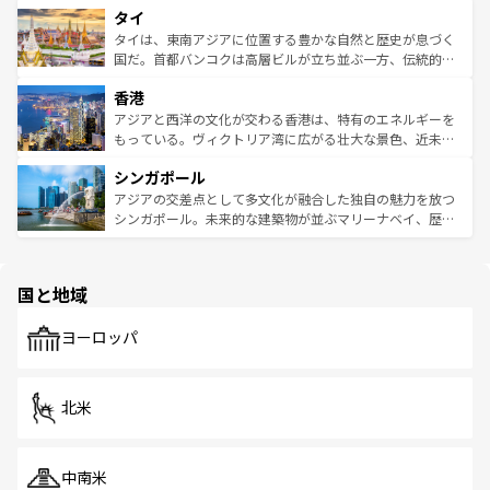
タイ
リティに包まれながら、韓国の多彩な魅力を心ゆくまで味
急速な発展と共に伝統が息づく。ハノイの古い町並みやホ
わってみてほしい。 なお、新着の韓国情報は
コンテンツ一
ーチミン市のフランス統治時代の建物も、独特の雰囲気を
タイは、東南アジアに位置する豊かな自然と歴史が息づく
覧
を参照してほしい。
醸し出している。また、バラエティの豊かさとおいしさで
国だ。首都バンコクは高層ビルが立ち並ぶ一方、伝統的な
世界中の食通を魅了してやまないベトナム料理も魅力のひ
寺院や市場がいたるところに点在し、古きよき文化と現代
香港
とつ。フォーやバインミー、ベトナムコーヒーなどは、ぜ
の活気が交差している。北部ではチェンマイなどの山岳地
ひ現地で味わいたい。どの地域を訪れてもあたたかい人々
帯で自然と触れ合い、南部ではプーケットやクラビの美し
アジアと西洋の文化が交わる香港は、特有のエネルギーを
が旅行者を迎えてくれるので、きっと忘れられない旅にな
いビーチでリゾート気分を楽しむことができる。タイ料理
もっている。ヴィクトリア湾に広がる壮大な景色、近未来
るはずだ。 なお、新着のベトナム情報は
コンテンツ一覧
を
は世界的に有名で、屋台から高級レストランまで味覚を刺
的なアートスポット、そして歴史と現代が融合した町並
参照してほしい。
シンガポール
激する。気候は一年中温暖で、どの季節にも異なる楽しみ
み、どこを訪れても感動するはず。観光スポットが密集し
が待っている。親しみやすいタイの人々、仏教を中心とし
ており、効率よく見どころを回れるのも魅力。息をのむよ
アジアの交差点として多文化が融合した独自の魅力を放つ
た文化、そして多様な観光資源が、訪れる旅人を魅了し続
うな絶景から文化的な体験まで、香港を存分に楽しみ尽く
シンガポール。未来的な建築物が並ぶマリーナベイ、歴史
ける。 なお、新着のタイ情報は
コンテンツ一覧
を参照して
そう。 なお、新着の香港情報は
コンテンツ一覧
を参照して
と伝統を感じられるエスニックタウン、多数の緑豊かな公
ほしい。
ほしい。
園や自然保護区など、自然が調和した近代的な景観と文化
の多様性あふれるカラフルな町は、どこを歩いても新しい
国と地域
発見がある。さらに、治安のよさや充実した公共交通機関
も、旅行者にとっては魅力的なポイント。グルメも豊富
で、ホーカーズは地元の風情を楽しめる外せないスポット
ヨーロッパ
だ。訪れる人を飽きさせないシンガポールで、多様な魅力
を体感しよう。 なお、新着のシンガポール情報は
コンテン
ツ一覧
を参照してほしい。
北米
中南米