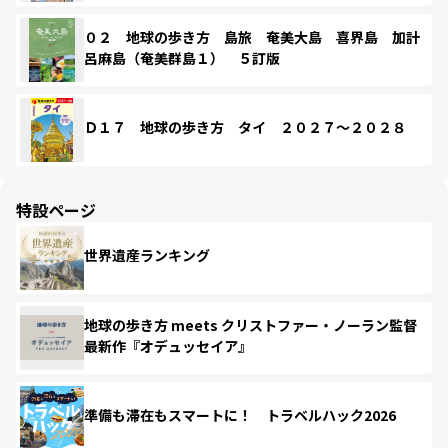
０２ 地球の歩き方 島旅 奄美大島 喜界島 加計
呂麻島（奄美群島１） ５訂版
Ｄ１７ 地球の歩き方 タイ ２０２７～２０２８
特設ページ
世界遺産ランキング
地球の歩き方 meets クリストファー・ノーラン監督
最新作『オデュッセイア』
準備も滞在もスマートに！ トラベルハック2026