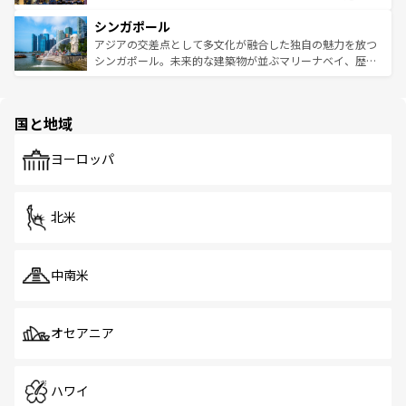
るはずだ。 なお、新着のベトナム情報は
コンテンツ一覧
を
は世界的に有名で、屋台から高級レストランまで味覚を刺
的なアートスポット、そして歴史と現代が融合した町並
参照してほしい。
シンガポール
激する。気候は一年中温暖で、どの季節にも異なる楽しみ
み、どこを訪れても感動するはず。観光スポットが密集し
が待っている。親しみやすいタイの人々、仏教を中心とし
ており、効率よく見どころを回れるのも魅力。息をのむよ
アジアの交差点として多文化が融合した独自の魅力を放つ
た文化、そして多様な観光資源が、訪れる旅人を魅了し続
うな絶景から文化的な体験まで、香港を存分に楽しみ尽く
シンガポール。未来的な建築物が並ぶマリーナベイ、歴史
ける。 なお、新着のタイ情報は
コンテンツ一覧
を参照して
そう。 なお、新着の香港情報は
コンテンツ一覧
を参照して
と伝統を感じられるエスニックタウン、多数の緑豊かな公
ほしい。
ほしい。
園や自然保護区など、自然が調和した近代的な景観と文化
の多様性あふれるカラフルな町は、どこを歩いても新しい
国と地域
発見がある。さらに、治安のよさや充実した公共交通機関
も、旅行者にとっては魅力的なポイント。グルメも豊富
で、ホーカーズは地元の風情を楽しめる外せないスポット
ヨーロッパ
だ。訪れる人を飽きさせないシンガポールで、多様な魅力
を体感しよう。 なお、新着のシンガポール情報は
コンテン
ツ一覧
を参照してほしい。
北米
中南米
オセアニア
ハワイ