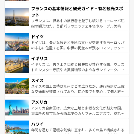
できる。朝目覚めてから夜眠るまで、すべての瞬間を楽し
と文化が詰まったヨーロッパ屈指の旅行先だ。多様な地域
フランスの基本情報と観光ガイド・有名観光スポ
ませてくれるイタリアで、忘れられない旅をしてみよう！
文化が根付くこの国では、情熱的なフラメンコ、熱気あふ
なお、新着のイタリア情報は
コンテンツ一覧
を参照してほ
れる闘牛、そして美味しいタパスが生活の一部となってい
ット
しい。
る。首都マドリードの洗練された雰囲気や、バルセロナの
フランスは、世界中の旅行者を魅了し続けるヨーロッパ屈
アートに溢れた街角から、地方では古代ローマ遺跡や中世
指の観光地だ。首都パリのエッフェル塔やルーブル美術館
の城塞都市、穏やかなビーチリゾートまで多彩な表情を見
といった象徴的なスポットから、田舎町の古風な美しさま
せる。地方によって風土や気候が異なるスペインはその個
ドイツ
で、幅広い魅力が詰まっている。華麗な宮殿、歴史的な大
性で訪れる人を魅了する。 なお、新着のスペイン情報は
コ
聖堂、美しいビーチ、そして豊かな自然が、訪れる者を心
ドイツは、豊かな歴史と多彩な文化が交差するヨーロッパ
ンテンツ一覧
を参照してほしい。
から魅了する。また、フランスは美食の国としても知ら
の中心に位置する国。中世の街並みが残るロマンチック街
れ、フランス料理はユネスコ無形文化遺産にも登録されて
道から、未来を先取りするようなモダンな都市まで多様な
イギリス
いる。シャンパンの発祥地であるランス、プロヴァンスの
顔を持つこの国は、どこを歩いても飽きることがない。ベ
香り高いラベンダー畑など、多彩な楽しみ方が可能だ。さ
ルリンの文化的活気、バイエルン州のアルプスの絶景、そ
イギリスは、古きよき伝統と最先端が共存する国。ウェス
らに、パリ以外の地域にも魅力が溢れており、どの街角に
してライン川沿いのワイン畑といった風景は必見。ビール
トミンスター寺院や大英博物館のようなランドマーク、歴
も豊かな歴史と文化が息づいている。パリ以外の個性あふ
とソーセージを味わいながら地元の人と過ごす楽しい時間
史ある大学都市、美しい丘陵地帯や牧歌的な風景など、エ
れる地方に足を運ぶとそれぞれで全く異なる文化を体験で
スイス
は、お酒好きな人にはぜひ体験してほしい。 なお、新着の
リアごとに異なる魅力がある。また、優雅なアフタヌーン
きるだろう。 なお、新着のフランス情報は
コンテンツ一覧
ドイツ情報は
コンテンツ一覧
を参照してほしい。
ティー、ビール好きにはたまらない英国パブ、サッカー観
スイスの国土面積は九州ほどの広さだが、運行時刻が正確
を参照してほしい。
戦など、本場だからこそできる体験も豊富。イギリスを旅
な交通網が整備されており、初心者でも安心して個人旅行
して楽しみつくそう。 なお、新着のイギリス情報は
コンテ
を楽しめる。日本同様に時刻表どおりの旅が可能だ。中世
アメリカ
ンツ一覧
を参照してほしい。
の建物がそのまま残る町や、スイスならではのユニークな
博物館もあり、アルプス観光だけでなく町歩きも満喫する
アメリカ合衆国は、広大な土地と多様な文化が魅力の国。
ことができる。国民の所得が高いため物価も高いが、旅行
東海岸の都市部から西海岸のカリフォルニアまで、訪れる
者向けの交通パス提供のサービスもあり、うまく活用すれ
場所ごとに異なる風景と体験が待っている。ニューヨーク
ハワイ
ば市内交通費無料で観光を楽しむこともできる。 なお、新
のような巨大都市は、観光、ショッピング、エンターテイ
着のスイス情報は
コンテンツ一覧
を参照してほしい。
ンメントが詰まった刺激的なスポットだ。一方、アメリカ
年間を通じて温暖な気候に恵まれ、多くの島で構成される