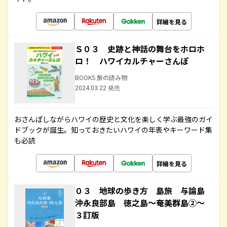
詳細を見る
Ｓ０３ 史跡と神話の舞台をホロホ
ロ！ ハワイカルチャーさんぽ
BOOKS 旅の読み物
2024.03.22 発売
おさんぽしながらハワイの歴史と文化を楽しく学ぶ最強のガイ
ドブックが誕生。知っておきたいハワイの年表やキーワード集
も必読
詳細を見る
０３ 地球の歩き方 島旅 与論島
沖永良部島 徳之島～奄美群島②～
３訂版