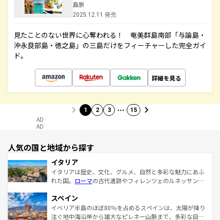
島旅
2025.12.11 発売
見たことのない世界に心奪われる！ 奄美群島南部「与論島・
沖永良部島・徳之島」の三島だけをフィーチャーした完全ガイ
ド。
詳細を見る
…
1
2
3
15
AD
AD
人気の国と地域から探す
イタリア
イタリアは歴史、文化、グルメ、自然と多彩な魅力にあふ
れた国。
ローマ
の古代遺跡やフィレンツェのルネッサンス
美術、ヴェネツィアの運河など、歴史あるスポットはもち
スペイン
ろん、トスカーナの美しい田園風景やアマルフィ海岸の絶
景など、自然景観も見逃せない。観光の合間には、本場の
イベリア半島のほぼ80％を占めるスペインは、太陽が降り
ピザやパスタなど、絶品のイタリア料理を堪能することも
注ぐ地中海沿岸から雄大なピレネー山脈まで、多彩な自然