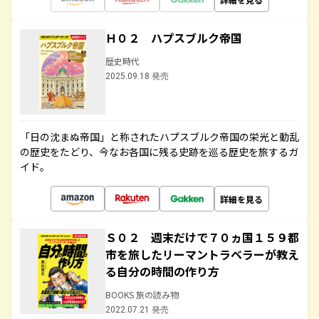
Ｈ０２ ハプスブルク帝国
歴史時代
2025.09.18 発売
「日の沈まぬ帝国」と称されたハプスブルク帝国の栄光と動乱
の歴史をたどり、今なお各国に残る史跡を巡る歴史を旅するガ
イド。
詳細を見る
Ｓ０２ 週末だけで７０ヵ国１５９都
市を旅したリーマントラベラーが教え
る自分の時間の作り方
BOOKS 旅の読み物
2022.07.21 発売