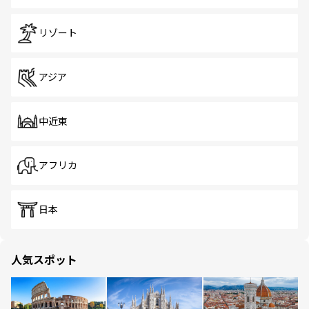
リゾート
アジア
中近東
アフリカ
日本
人気スポット