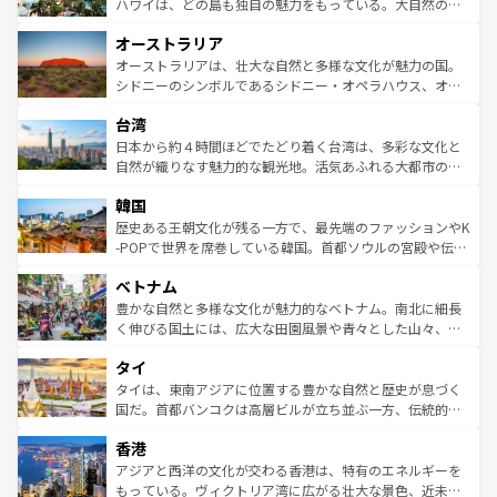
西部には大自然が広がり、グランドキャニオンやイエロー
ハワイは、どの島も独自の魅力をもっている。大自然の神
ストーン国立公園といった絶景が堪能できる。さらに、南
秘を感じたいなら、火山が生み出した壮大な景観を誇るハ
オーストラリア
部のニューオーリンズでは、音楽と美食が融合した独特の
ワイ島は見逃せない。また、定番の観光地といえばオアフ
文化が魅力。旅行者はアメリカの各地域で異なる魅力を楽
島だが、静かな自然を求めるならマウイ島やカウアイ島が
オーストラリアは、壮大な自然と多様な文化が魅力の国。
しみながら、その多様性と豊かな歴史を感じることができ
おすすめ。エメラルドグリーンに輝く海をはじめ、豊かな
シドニーのシンボルであるシドニー・オペラハウス、オー
るだろう。車でのロードトリップや列車の旅も、アメリカ
文化や歴史が息づいている。「アロハスピリット」と呼ば
ストラリア東海岸北部に広がる大サンゴ礁地帯グレートバ
ならではの贅沢な旅のスタイルだ。 なお、新着のアメリカ
台湾
れるおもてなしの心で訪れる人々を迎えてくれるハワイの
リアリーフや大陸中央部にそびえるウルル（エアーズロッ
情報は
コンテンツ一覧
を参照してほしい。
人々、おいしいローカルフードやハワイアンミュージッ
ク）、タスマニアの美しい原生林やケアンズの熱帯雨林な
日本から約４時間ほどでたどり着く台湾は、多彩な文化と
ク、伝統的なフラダンスなど、すべてがハワイの魅力を彩
ど、見どころがたくさん。また、カフェやワイン、オージ
自然が織りなす魅力的な観光地。活気あふれる大都市の台
っている。訪れるたびに新しい発見と感動が待っているハ
ービーフなどの食文化も豊かで、美味しいものであふれて
北やノスタルジックな町並みが人気な九份（ジォウフェ
ワイを、存分に味わってほしい。 なお、新着のハワイ情報
韓国
いる。アクティビティも充実しており、サーフィンやダイ
ン）、静ひつな山岳地帯である台湾東部など、都市の喧騒
は
コンテンツ一覧
を参照してほしい。
ビング、ハイキングなど、アウトドア好きにはたまらな
と山間の静けさが共存しており、訪れる人に新しい発見と
歴史ある王朝文化が残る一方で、最先端のファッションやK
い。オーストラリアの多彩な魅力を存分に味わいつくそ
驚きをもたらしてくれる。また、奥深い台湾の食文化も魅
-POPで世界を席巻している韓国。首都ソウルの宮殿や伝統
う。 なお、新着のオーストラリア情報は
コンテンツ一覧
を
力で、夜市などの屋台グルメから高級料理、ヘルシーで美
家屋が並ぶエリアでは韓国の歴史と文化に浸ることがで
参照してほしい。
ベトナム
容にもいいと評判のスイーツなど、バラエティ豊かな料理
き、地方に足を延ばせば四季折々の自然美を楽しむことが
が味わえる。 なお、新着の台湾情報は
コンテンツ一覧
を参
できる。そして、キムチや焼肉、絶品のストリートフード
豊かな自然と多様な文化が魅力的なベトナム。南北に細長
照してほしい。
まで、さまざまな韓国料理が待っている。夜には、韓国な
く伸びる国土には、広大な田園風景や青々とした山々、世
らではのナイトライフも堪能できる。あたたかいホスピタ
界遺産に登録された壮大な自然景観が点在し、都市部では
タイ
リティに包まれながら、韓国の多彩な魅力を心ゆくまで味
急速な発展と共に伝統が息づく。ハノイの古い町並みやホ
わってみてほしい。 なお、新着の韓国情報は
コンテンツ一
ーチミン市のフランス統治時代の建物も、独特の雰囲気を
タイは、東南アジアに位置する豊かな自然と歴史が息づく
覧
を参照してほしい。
醸し出している。また、バラエティの豊かさとおいしさで
国だ。首都バンコクは高層ビルが立ち並ぶ一方、伝統的な
世界中の食通を魅了してやまないベトナム料理も魅力のひ
寺院や市場がいたるところに点在し、古きよき文化と現代
香港
とつ。フォーやバインミー、ベトナムコーヒーなどは、ぜ
の活気が交差している。北部ではチェンマイなどの山岳地
ひ現地で味わいたい。どの地域を訪れてもあたたかい人々
帯で自然と触れ合い、南部ではプーケットやクラビの美し
アジアと西洋の文化が交わる香港は、特有のエネルギーを
が旅行者を迎えてくれるので、きっと忘れられない旅にな
いビーチでリゾート気分を楽しむことができる。タイ料理
もっている。ヴィクトリア湾に広がる壮大な景色、近未来