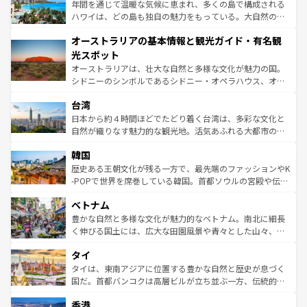
ンメントが詰まった刺激的なスポットだ。一方、アメリカ
年間を通じて温暖な気候に恵まれ、多くの島で構成される
西部には大自然が広がり、グランドキャニオンやイエロー
ハワイは、どの島も独自の魅力をもっている。大自然の神
ストーン国立公園といった絶景が堪能できる。さらに、南
秘を感じたいなら、火山が生み出した壮大な景観を誇るハ
オーストラリアの基本情報と観光ガイド・有名観
部のニューオーリンズでは、音楽と美食が融合した独特の
ワイ島は見逃せない。また、定番の観光地といえばオアフ
文化が魅力。旅行者はアメリカの各地域で異なる魅力を楽
島だが、静かな自然を求めるならマウイ島やカウアイ島が
光スポット
しみながら、その多様性と豊かな歴史を感じることができ
おすすめ。エメラルドグリーンに輝く海をはじめ、豊かな
オーストラリアは、壮大な自然と多様な文化が魅力の国。
るだろう。車でのロードトリップや列車の旅も、アメリカ
文化や歴史が息づいている。「アロハスピリット」と呼ば
シドニーのシンボルであるシドニー・オペラハウス、オー
ならではの贅沢な旅のスタイルだ。 なお、新着のアメリカ
れるおもてなしの心で訪れる人々を迎えてくれるハワイの
ストラリア東海岸北部に広がる大サンゴ礁地帯グレートバ
情報は
コンテンツ一覧
を参照してほしい。
人々、おいしいローカルフードやハワイアンミュージッ
台湾
リアリーフや大陸中央部にそびえるウルル（エアーズロッ
ク、伝統的なフラダンスなど、すべてがハワイの魅力を彩
ク）、タスマニアの美しい原生林やケアンズの熱帯雨林な
日本から約４時間ほどでたどり着く台湾は、多彩な文化と
っている。訪れるたびに新しい発見と感動が待っているハ
ど、見どころがたくさん。また、カフェやワイン、オージ
自然が織りなす魅力的な観光地。活気あふれる大都市の台
ワイを、存分に味わってほしい。 なお、新着のハワイ情報
ービーフなどの食文化も豊かで、美味しいものであふれて
北やノスタルジックな町並みが人気な九份（ジォウフェ
は
コンテンツ一覧
を参照してほしい。
韓国
いる。アクティビティも充実しており、サーフィンやダイ
ン）、静ひつな山岳地帯である台湾東部など、都市の喧騒
ビング、ハイキングなど、アウトドア好きにはたまらな
と山間の静けさが共存しており、訪れる人に新しい発見と
歴史ある王朝文化が残る一方で、最先端のファッションやK
い。オーストラリアの多彩な魅力を存分に味わいつくそ
驚きをもたらしてくれる。また、奥深い台湾の食文化も魅
-POPで世界を席巻している韓国。首都ソウルの宮殿や伝統
う。 なお、新着のオーストラリア情報は
コンテンツ一覧
を
力で、夜市などの屋台グルメから高級料理、ヘルシーで美
家屋が並ぶエリアでは韓国の歴史と文化に浸ることがで
参照してほしい。
ベトナム
容にもいいと評判のスイーツなど、バラエティ豊かな料理
き、地方に足を延ばせば四季折々の自然美を楽しむことが
が味わえる。 なお、新着の台湾情報は
コンテンツ一覧
を参
できる。そして、キムチや焼肉、絶品のストリートフード
豊かな自然と多様な文化が魅力的なベトナム。南北に細長
照してほしい。
まで、さまざまな韓国料理が待っている。夜には、韓国な
く伸びる国土には、広大な田園風景や青々とした山々、世
らではのナイトライフも堪能できる。あたたかいホスピタ
界遺産に登録された壮大な自然景観が点在し、都市部では
タイ
リティに包まれながら、韓国の多彩な魅力を心ゆくまで味
急速な発展と共に伝統が息づく。ハノイの古い町並みやホ
わってみてほしい。 なお、新着の韓国情報は
コンテンツ一
ーチミン市のフランス統治時代の建物も、独特の雰囲気を
タイは、東南アジアに位置する豊かな自然と歴史が息づく
覧
を参照してほしい。
醸し出している。また、バラエティの豊かさとおいしさで
国だ。首都バンコクは高層ビルが立ち並ぶ一方、伝統的な
世界中の食通を魅了してやまないベトナム料理も魅力のひ
寺院や市場がいたるところに点在し、古きよき文化と現代
香港
とつ。フォーやバインミー、ベトナムコーヒーなどは、ぜ
の活気が交差している。北部ではチェンマイなどの山岳地