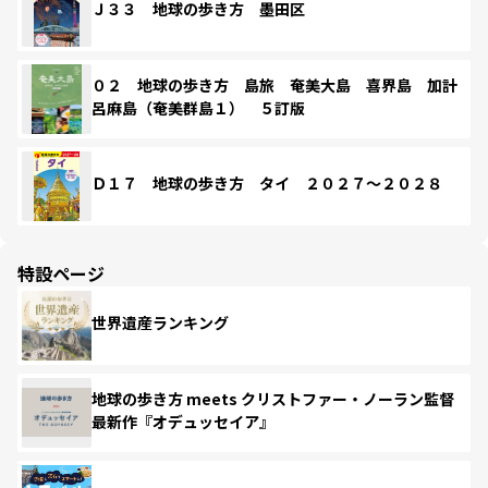
Ｊ３３ 地球の歩き方 墨田区
０２ 地球の歩き方 島旅 奄美大島 喜界島 加計
呂麻島（奄美群島１） ５訂版
Ｄ１７ 地球の歩き方 タイ ２０２７～２０２８
特設ページ
世界遺産ランキング
地球の歩き方 meets クリストファー・ノーラン監督
最新作『オデュッセイア』