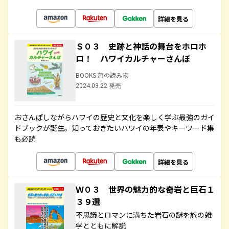
詳細を見る
Ｓ０３ 史跡と神話の舞台をホロホ
ロ！ ハワイカルチャーさんぽ
BOOKS 旅の読み物
2024.03.22 発売
おさんぽしながらハワイの歴史と文化を楽しく学ぶ最強のガイ
ドブックが誕生。知っておきたいハワイの年表やキーワード集
も必読
詳細を見る
Ｗ０３ 世界の魅力的な奇岩と巨石１
３９選
不思議とロマンに満ちた岩石の謎を旅の雑
学とともに解説