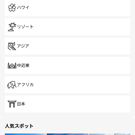
ハワイ
リゾート
アジア
中近東
アフリカ
日本
人気スポット