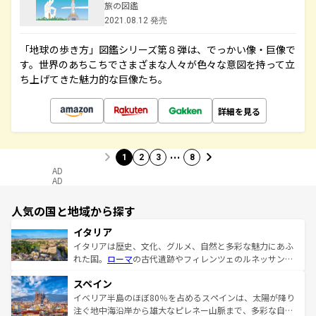
旅の図鑑
2021.08.12 発売
「地球の歩き方」図鑑シリーズ第８弾は、でっかい像・巨像で
す。世界のあちこちでさまざまな人々が色々な意図を持って立
ち上げてきた魅力的な巨像たち。
詳細を見る
…
1
2
3
8
AD
AD
人気の国と地域から探す
イタリア
イタリアは歴史、文化、グルメ、自然と多彩な魅力にあふ
れた国。
ローマ
の古代遺跡やフィレンツェのルネッサンス
美術、ヴェネツィアの運河など、歴史あるスポットはもち
スペイン
ろん、トスカーナの美しい田園風景やアマルフィ海岸の絶
景など、自然景観も見逃せない。観光の合間には、本場の
イベリア半島のほぼ80％を占めるスペインは、太陽が降り
ピザやパスタなど、絶品のイタリア料理を堪能することも
注ぐ地中海沿岸から雄大なピレネー山脈まで、多彩な自然