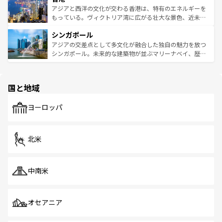
ひ現地で味わいたい。どの地域を訪れてもあたたかい人々
帯で自然と触れ合い、南部ではプーケットやクラビの美し
アジアと西洋の文化が交わる香港は、特有のエネルギーを
が旅行者を迎えてくれるので、きっと忘れられない旅にな
いビーチでリゾート気分を楽しむことができる。タイ料理
もっている。ヴィクトリア湾に広がる壮大な景色、近未来
るはずだ。 なお、新着のベトナム情報は
コンテンツ一覧
を
は世界的に有名で、屋台から高級レストランまで味覚を刺
的なアートスポット、そして歴史と現代が融合した町並
参照してほしい。
シンガポール
激する。気候は一年中温暖で、どの季節にも異なる楽しみ
み、どこを訪れても感動するはず。観光スポットが密集し
が待っている。親しみやすいタイの人々、仏教を中心とし
ており、効率よく見どころを回れるのも魅力。息をのむよ
アジアの交差点として多文化が融合した独自の魅力を放つ
た文化、そして多様な観光資源が、訪れる旅人を魅了し続
うな絶景から文化的な体験まで、香港を存分に楽しみ尽く
シンガポール。未来的な建築物が並ぶマリーナベイ、歴史
ける。 なお、新着のタイ情報は
コンテンツ一覧
を参照して
そう。 なお、新着の香港情報は
コンテンツ一覧
を参照して
と伝統を感じられるエスニックタウン、多数の緑豊かな公
ほしい。
ほしい。
園や自然保護区など、自然が調和した近代的な景観と文化
の多様性あふれるカラフルな町は、どこを歩いても新しい
国と地域
発見がある。さらに、治安のよさや充実した公共交通機関
も、旅行者にとっては魅力的なポイント。グルメも豊富
で、ホーカーズは地元の風情を楽しめる外せないスポット
ヨーロッパ
だ。訪れる人を飽きさせないシンガポールで、多様な魅力
を体感しよう。 なお、新着のシンガポール情報は
コンテン
ツ一覧
を参照してほしい。
北米
中南米
オセアニア