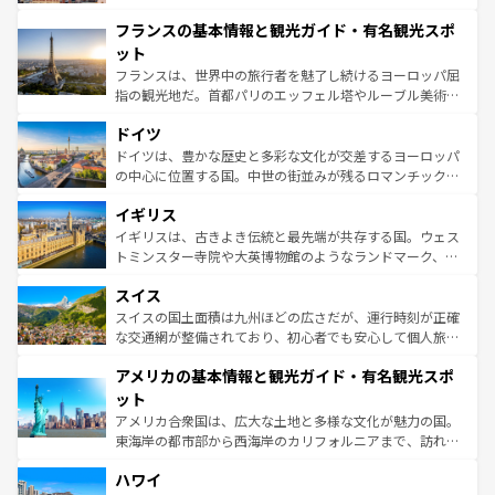
できる。朝目覚めてから夜眠るまで、すべての瞬間を楽し
と文化が詰まったヨーロッパ屈指の旅行先だ。多様な地域
フランスの基本情報と観光ガイド・有名観光スポ
ませてくれるイタリアで、忘れられない旅をしてみよう！
文化が根付くこの国では、情熱的なフラメンコ、熱気あふ
なお、新着のイタリア情報は
コンテンツ一覧
を参照してほ
れる闘牛、そして美味しいタパスが生活の一部となってい
ット
しい。
る。首都マドリードの洗練された雰囲気や、バルセロナの
フランスは、世界中の旅行者を魅了し続けるヨーロッパ屈
アートに溢れた街角から、地方では古代ローマ遺跡や中世
指の観光地だ。首都パリのエッフェル塔やルーブル美術館
の城塞都市、穏やかなビーチリゾートまで多彩な表情を見
といった象徴的なスポットから、田舎町の古風な美しさま
せる。地方によって風土や気候が異なるスペインはその個
ドイツ
で、幅広い魅力が詰まっている。華麗な宮殿、歴史的な大
性で訪れる人を魅了する。 なお、新着のスペイン情報は
コ
聖堂、美しいビーチ、そして豊かな自然が、訪れる者を心
ドイツは、豊かな歴史と多彩な文化が交差するヨーロッパ
ンテンツ一覧
を参照してほしい。
から魅了する。また、フランスは美食の国としても知ら
の中心に位置する国。中世の街並みが残るロマンチック街
れ、フランス料理はユネスコ無形文化遺産にも登録されて
道から、未来を先取りするようなモダンな都市まで多様な
イギリス
いる。シャンパンの発祥地であるランス、プロヴァンスの
顔を持つこの国は、どこを歩いても飽きることがない。ベ
香り高いラベンダー畑など、多彩な楽しみ方が可能だ。さ
ルリンの文化的活気、バイエルン州のアルプスの絶景、そ
イギリスは、古きよき伝統と最先端が共存する国。ウェス
らに、パリ以外の地域にも魅力が溢れており、どの街角に
してライン川沿いのワイン畑といった風景は必見。ビール
トミンスター寺院や大英博物館のようなランドマーク、歴
も豊かな歴史と文化が息づいている。パリ以外の個性あふ
とソーセージを味わいながら地元の人と過ごす楽しい時間
史ある大学都市、美しい丘陵地帯や牧歌的な風景など、エ
れる地方に足を運ぶとそれぞれで全く異なる文化を体験で
スイス
は、お酒好きな人にはぜひ体験してほしい。 なお、新着の
リアごとに異なる魅力がある。また、優雅なアフタヌーン
きるだろう。 なお、新着のフランス情報は
コンテンツ一覧
ドイツ情報は
コンテンツ一覧
を参照してほしい。
ティー、ビール好きにはたまらない英国パブ、サッカー観
スイスの国土面積は九州ほどの広さだが、運行時刻が正確
を参照してほしい。
戦など、本場だからこそできる体験も豊富。イギリスを旅
な交通網が整備されており、初心者でも安心して個人旅行
して楽しみつくそう。 なお、新着のイギリス情報は
コンテ
を楽しめる。日本同様に時刻表どおりの旅が可能だ。中世
アメリカの基本情報と観光ガイド・有名観光スポ
ンツ一覧
を参照してほしい。
の建物がそのまま残る町や、スイスならではのユニークな
博物館もあり、アルプス観光だけでなく町歩きも満喫する
ット
ことができる。国民の所得が高いため物価も高いが、旅行
アメリカ合衆国は、広大な土地と多様な文化が魅力の国。
者向けの交通パス提供のサービスもあり、うまく活用すれ
東海岸の都市部から西海岸のカリフォルニアまで、訪れる
ば市内交通費無料で観光を楽しむこともできる。 なお、新
場所ごとに異なる風景と体験が待っている。ニューヨーク
着のスイス情報は
コンテンツ一覧
を参照してほしい。
ハワイ
のような巨大都市は、観光、ショッピング、エンターテイ