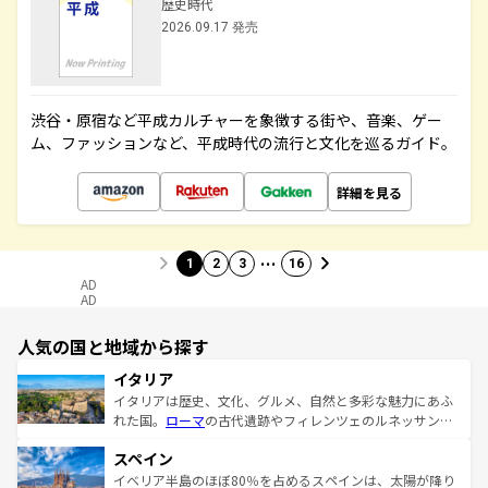
歴史時代
2026.09.17 発売
渋谷・原宿など平成カルチャーを象徴する街や、音楽、ゲー
ム、ファッションなど、平成時代の流行と文化を巡るガイド。
詳細を見る
…
1
2
3
16
AD
AD
人気の国と地域から探す
イタリア
イタリアは歴史、文化、グルメ、自然と多彩な魅力にあふ
れた国。
ローマ
の古代遺跡やフィレンツェのルネッサンス
美術、ヴェネツィアの運河など、歴史あるスポットはもち
スペイン
ろん、トスカーナの美しい田園風景やアマルフィ海岸の絶
景など、自然景観も見逃せない。観光の合間には、本場の
イベリア半島のほぼ80％を占めるスペインは、太陽が降り