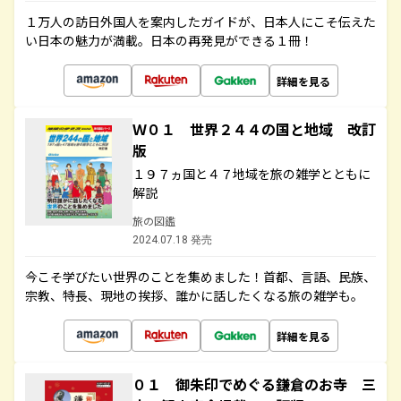
１万人の訪日外国人を案内したガイドが、日本人にこそ伝えた
い日本の魅力が満載。日本の再発見ができる１冊！
詳細を見る
Ｗ０１ 世界２４４の国と地域 改訂
版
１９７ヵ国と４７地域を旅の雑学とともに
解説
旅の図鑑
2024.07.18 発売
今こそ学びたい世界のことを集めました！首都、言語、民族、
宗教、特長、現地の挨拶、誰かに話したくなる旅の雑学も。
詳細を見る
０１ 御朱印でめぐる鎌倉のお寺 三