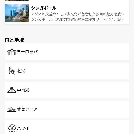
るはずだ。 なお、新着のベトナム情報は
コンテンツ一覧
を
は世界的に有名で、屋台から高級レストランまで味覚を刺
的なアートスポット、そして歴史と現代が融合した町並
参照してほしい。
シンガポール
激する。気候は一年中温暖で、どの季節にも異なる楽しみ
み、どこを訪れても感動するはず。観光スポットが密集し
が待っている。親しみやすいタイの人々、仏教を中心とし
ており、効率よく見どころを回れるのも魅力。息をのむよ
アジアの交差点として多文化が融合した独自の魅力を放つ
た文化、そして多様な観光資源が、訪れる旅人を魅了し続
うな絶景から文化的な体験まで、香港を存分に楽しみ尽く
シンガポール。未来的な建築物が並ぶマリーナベイ、歴史
ける。 なお、新着のタイ情報は
コンテンツ一覧
を参照して
そう。 なお、新着の香港情報は
コンテンツ一覧
を参照して
と伝統を感じられるエスニックタウン、多数の緑豊かな公
ほしい。
ほしい。
園や自然保護区など、自然が調和した近代的な景観と文化
の多様性あふれるカラフルな町は、どこを歩いても新しい
国と地域
発見がある。さらに、治安のよさや充実した公共交通機関
も、旅行者にとっては魅力的なポイント。グルメも豊富
で、ホーカーズは地元の風情を楽しめる外せないスポット
ヨーロッパ
だ。訪れる人を飽きさせないシンガポールで、多様な魅力
を体感しよう。 なお、新着のシンガポール情報は
コンテン
ツ一覧
を参照してほしい。
北米
中南米
オセアニア
ハワイ