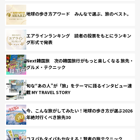
地球の歩き方アワード みんなで選ぶ、旅のベスト。
エアラインランキング 読者の投票をもとにランキン
グ形式で発表
Next韓国旅 次の韓国旅行がもっと楽しくなる 旅先・
グルメ・テクニック
旬な“あの人”が「旅」をテーマに語るインタビュー連
載 MY TRAVEL STORY
今、こんな旅がしてみたい！地球の歩き方が選ぶ2026
年絶対行くべき旅先30
コスパもタイパもかなえる！賢者の旅テクニック