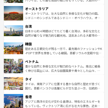
ハワイは、どの島も独自の魅力をもっている。大自然の神
ストーン国立公園といった絶景が堪能できる。さらに、南
秘を感じたいなら、火山が生み出した壮大な景観を誇るハ
オーストラリア
部のニューオーリンズでは、音楽と美食が融合した独特の
ワイ島は見逃せない。また、定番の観光地といえばオアフ
文化が魅力。旅行者はアメリカの各地域で異なる魅力を楽
島だが、静かな自然を求めるならマウイ島やカウアイ島が
オーストラリアは、壮大な自然と多様な文化が魅力の国。
しみながら、その多様性と豊かな歴史を感じることができ
おすすめ。エメラルドグリーンに輝く海をはじめ、豊かな
シドニーのシンボルであるシドニー・オペラハウス、オー
るだろう。車でのロードトリップや列車の旅も、アメリカ
文化や歴史が息づいている。「アロハスピリット」と呼ば
ストラリア東海岸北部に広がる大サンゴ礁地帯グレートバ
ならではの贅沢な旅のスタイルだ。 なお、新着のアメリカ
台湾
れるおもてなしの心で訪れる人々を迎えてくれるハワイの
リアリーフや大陸中央部にそびえるウルル（エアーズロッ
情報は
コンテンツ一覧
を参照してほしい。
人々、おいしいローカルフードやハワイアンミュージッ
ク）、タスマニアの美しい原生林やケアンズの熱帯雨林な
日本から約４時間ほどでたどり着く台湾は、多彩な文化と
ク、伝統的なフラダンスなど、すべてがハワイの魅力を彩
ど、見どころがたくさん。また、カフェやワイン、オージ
自然が織りなす魅力的な観光地。活気あふれる大都市の台
っている。訪れるたびに新しい発見と感動が待っているハ
ービーフなどの食文化も豊かで、美味しいものであふれて
北やノスタルジックな町並みが人気な九份（ジォウフェ
ワイを、存分に味わってほしい。 なお、新着のハワイ情報
韓国
いる。アクティビティも充実しており、サーフィンやダイ
ン）、静ひつな山岳地帯である台湾東部など、都市の喧騒
は
コンテンツ一覧
を参照してほしい。
ビング、ハイキングなど、アウトドア好きにはたまらな
と山間の静けさが共存しており、訪れる人に新しい発見と
歴史ある王朝文化が残る一方で、最先端のファッションやK
い。オーストラリアの多彩な魅力を存分に味わいつくそ
驚きをもたらしてくれる。また、奥深い台湾の食文化も魅
-POPで世界を席巻している韓国。首都ソウルの宮殿や伝統
う。 なお、新着のオーストラリア情報は
コンテンツ一覧
を
力で、夜市などの屋台グルメから高級料理、ヘルシーで美
家屋が並ぶエリアでは韓国の歴史と文化に浸ることがで
参照してほしい。
ベトナム
容にもいいと評判のスイーツなど、バラエティ豊かな料理
き、地方に足を延ばせば四季折々の自然美を楽しむことが
が味わえる。 なお、新着の台湾情報は
コンテンツ一覧
を参
できる。そして、キムチや焼肉、絶品のストリートフード
豊かな自然と多様な文化が魅力的なベトナム。南北に細長
照してほしい。
まで、さまざまな韓国料理が待っている。夜には、韓国な
く伸びる国土には、広大な田園風景や青々とした山々、世
らではのナイトライフも堪能できる。あたたかいホスピタ
界遺産に登録された壮大な自然景観が点在し、都市部では
タイ
リティに包まれながら、韓国の多彩な魅力を心ゆくまで味
急速な発展と共に伝統が息づく。ハノイの古い町並みやホ
わってみてほしい。 なお、新着の韓国情報は
コンテンツ一
ーチミン市のフランス統治時代の建物も、独特の雰囲気を
タイは、東南アジアに位置する豊かな自然と歴史が息づく
覧
を参照してほしい。
醸し出している。また、バラエティの豊かさとおいしさで
国だ。首都バンコクは高層ビルが立ち並ぶ一方、伝統的な
世界中の食通を魅了してやまないベトナム料理も魅力のひ
寺院や市場がいたるところに点在し、古きよき文化と現代
香港
とつ。フォーやバインミー、ベトナムコーヒーなどは、ぜ
の活気が交差している。北部ではチェンマイなどの山岳地
ひ現地で味わいたい。どの地域を訪れてもあたたかい人々
帯で自然と触れ合い、南部ではプーケットやクラビの美し
アジアと西洋の文化が交わる香港は、特有のエネルギーを
が旅行者を迎えてくれるので、きっと忘れられない旅にな
いビーチでリゾート気分を楽しむことができる。タイ料理
もっている。ヴィクトリア湾に広がる壮大な景色、近未来