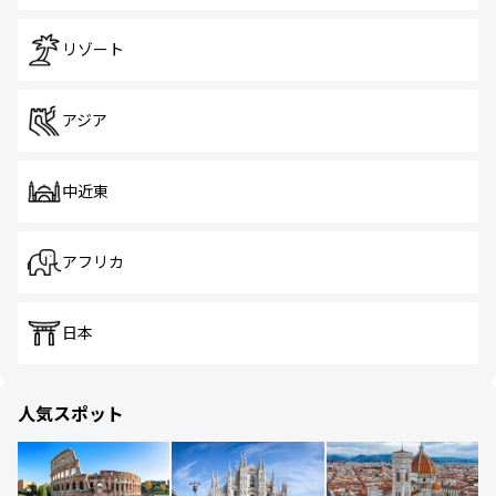
リゾート
アジア
中近東
アフリカ
日本
人気スポット