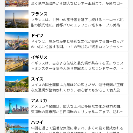
ピザやパスタなど、絶品のイタリア料理を堪能することも
注ぐ地中海沿岸から雄大なピレネー山脈まで、多彩な自然
できる。朝目覚めてから夜眠るまで、すべての瞬間を楽し
と文化が詰まったヨーロッパ屈指の旅行先だ。多様な地域
フランス
ませてくれるイタリアで、忘れられない旅をしてみよう！
文化が根付くこの国では、情熱的なフラメンコ、熱気あふ
なお、新着のイタリア情報は
コンテンツ一覧
を参照してほ
れる闘牛、そして美味しいタパスが生活の一部となってい
フランスは、世界中の旅行者を魅了し続けるヨーロッパ屈
しい。
る。首都マドリードの洗練された雰囲気や、バルセロナの
指の観光地だ。首都パリのエッフェル塔やルーブル美術館
アートに溢れた街角から、地方では古代ローマ遺跡や中世
といった象徴的なスポットから、田舎町の古風な美しさま
ドイツ
の城塞都市、穏やかなビーチリゾートまで多彩な表情を見
で、幅広い魅力が詰まっている。華麗な宮殿、歴史的な大
せる。地方によって風土や気候が異なるスペインはその個
聖堂、美しいビーチ、そして豊かな自然が、訪れる者を心
ドイツは、豊かな歴史と多彩な文化が交差するヨーロッパ
性で訪れる人を魅了する。 なお、新着のスペイン情報は
コ
から魅了する。また、フランスは美食の国としても知ら
の中心に位置する国。中世の街並みが残るロマンチック街
ンテンツ一覧
を参照してほしい。
れ、フランス料理はユネスコ無形文化遺産にも登録されて
道から、未来を先取りするようなモダンな都市まで多様な
イギリス
いる。シャンパンの発祥地であるランス、プロヴァンスの
顔を持つこの国は、どこを歩いても飽きることがない。ベ
香り高いラベンダー畑など、多彩な楽しみ方が可能だ。さ
ルリンの文化的活気、バイエルン州のアルプスの絶景、そ
イギリスは、古きよき伝統と最先端が共存する国。ウェス
らに、パリ以外の地域にも魅力が溢れており、どの街角に
してライン川沿いのワイン畑といった風景は必見。ビール
トミンスター寺院や大英博物館のようなランドマーク、歴
も豊かな歴史と文化が息づいている。パリ以外の個性あふ
とソーセージを味わいながら地元の人と過ごす楽しい時間
史ある大学都市、美しい丘陵地帯や牧歌的な風景など、エ
れる地方に足を運ぶとそれぞれで全く異なる文化を体験で
スイス
は、お酒好きな人にはぜひ体験してほしい。 なお、新着の
リアごとに異なる魅力がある。また、優雅なアフタヌーン
きるだろう。 なお、新着のフランス情報は
コンテンツ一覧
ドイツ情報は
コンテンツ一覧
を参照してほしい。
ティー、ビール好きにはたまらない英国パブ、サッカー観
スイスの国土面積は九州ほどの広さだが、運行時刻が正確
を参照してほしい。
戦など、本場だからこそできる体験も豊富。イギリスを旅
な交通網が整備されており、初心者でも安心して個人旅行
して楽しみつくそう。 なお、新着のイギリス情報は
コンテ
を楽しめる。日本同様に時刻表どおりの旅が可能だ。中世
アメリカ
ンツ一覧
を参照してほしい。
の建物がそのまま残る町や、スイスならではのユニークな
博物館もあり、アルプス観光だけでなく町歩きも満喫する
アメリカ合衆国は、広大な土地と多様な文化が魅力の国。
ことができる。国民の所得が高いため物価も高いが、旅行
東海岸の都市部から西海岸のカリフォルニアまで、訪れる
者向けの交通パス提供のサービスもあり、うまく活用すれ
場所ごとに異なる風景と体験が待っている。ニューヨーク
ハワイ
ば市内交通費無料で観光を楽しむこともできる。 なお、新
のような巨大都市は、観光、ショッピング、エンターテイ
着のスイス情報は
コンテンツ一覧
を参照してほしい。
ンメントが詰まった刺激的なスポットだ。一方、アメリカ
年間を通じて温暖な気候に恵まれ、多くの島で構成される
西部には大自然が広がり、グランドキャニオンやイエロー