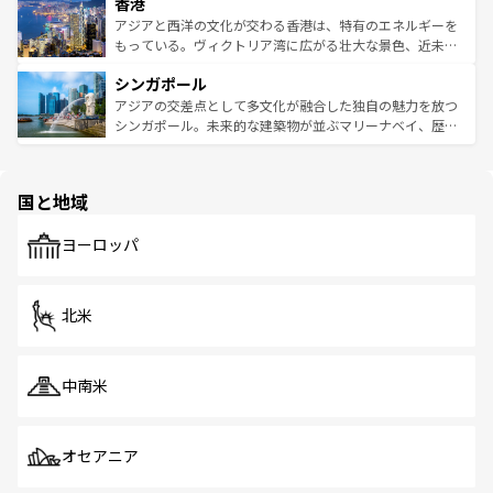
香港
とつ。フォーやバインミー、ベトナムコーヒーなどは、ぜ
の活気が交差している。北部ではチェンマイなどの山岳地
ひ現地で味わいたい。どの地域を訪れてもあたたかい人々
帯で自然と触れ合い、南部ではプーケットやクラビの美し
アジアと西洋の文化が交わる香港は、特有のエネルギーを
が旅行者を迎えてくれるので、きっと忘れられない旅にな
いビーチでリゾート気分を楽しむことができる。タイ料理
もっている。ヴィクトリア湾に広がる壮大な景色、近未来
るはずだ。 なお、新着のベトナム情報は
コンテンツ一覧
を
は世界的に有名で、屋台から高級レストランまで味覚を刺
的なアートスポット、そして歴史と現代が融合した町並
参照してほしい。
シンガポール
激する。気候は一年中温暖で、どの季節にも異なる楽しみ
み、どこを訪れても感動するはず。観光スポットが密集し
が待っている。親しみやすいタイの人々、仏教を中心とし
ており、効率よく見どころを回れるのも魅力。息をのむよ
アジアの交差点として多文化が融合した独自の魅力を放つ
た文化、そして多様な観光資源が、訪れる旅人を魅了し続
うな絶景から文化的な体験まで、香港を存分に楽しみ尽く
シンガポール。未来的な建築物が並ぶマリーナベイ、歴史
ける。 なお、新着のタイ情報は
コンテンツ一覧
を参照して
そう。 なお、新着の香港情報は
コンテンツ一覧
を参照して
と伝統を感じられるエスニックタウン、多数の緑豊かな公
ほしい。
ほしい。
園や自然保護区など、自然が調和した近代的な景観と文化
の多様性あふれるカラフルな町は、どこを歩いても新しい
国と地域
発見がある。さらに、治安のよさや充実した公共交通機関
も、旅行者にとっては魅力的なポイント。グルメも豊富
で、ホーカーズは地元の風情を楽しめる外せないスポット
ヨーロッパ
だ。訪れる人を飽きさせないシンガポールで、多様な魅力
を体感しよう。 なお、新着のシンガポール情報は
コンテン
ツ一覧
を参照してほしい。
北米
中南米
オセアニア