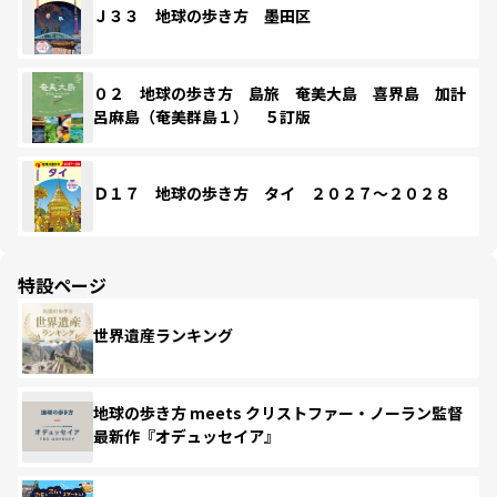
Ｊ３３ 地球の歩き方 墨田区
０２ 地球の歩き方 島旅 奄美大島 喜界島 加計
呂麻島（奄美群島１） ５訂版
Ｄ１７ 地球の歩き方 タイ ２０２７～２０２８
特設ページ
世界遺産ランキング
地球の歩き方 meets クリストファー・ノーラン監督
最新作『オデュッセイア』