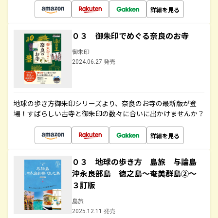
詳細を見る
０３ 御朱印でめぐる奈良のお寺
御朱印
2024.06.27 発売
地球の歩き方御朱印シリーズより、奈良のお寺の最新版が登
場！すばらしい古寺と御朱印の数々に合いに出かけませんか？
詳細を見る
０３ 地球の歩き方 島旅 与論島
沖永良部島 徳之島～奄美群島②～
３訂版
島旅
2025.12.11 発売