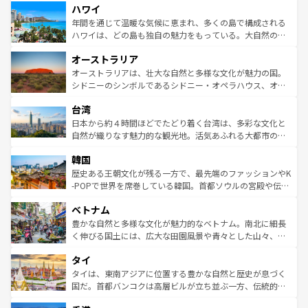
ハワイ
ば市内交通費無料で観光を楽しむこともできる。 なお、新
のような巨大都市は、観光、ショッピング、エンターテイ
着のスイス情報は
コンテンツ一覧
を参照してほしい。
ンメントが詰まった刺激的なスポットだ。一方、アメリカ
年間を通じて温暖な気候に恵まれ、多くの島で構成される
西部には大自然が広がり、グランドキャニオンやイエロー
ハワイは、どの島も独自の魅力をもっている。大自然の神
ストーン国立公園といった絶景が堪能できる。さらに、南
秘を感じたいなら、火山が生み出した壮大な景観を誇るハ
オーストラリア
部のニューオーリンズでは、音楽と美食が融合した独特の
ワイ島は見逃せない。また、定番の観光地といえばオアフ
文化が魅力。旅行者はアメリカの各地域で異なる魅力を楽
島だが、静かな自然を求めるならマウイ島やカウアイ島が
オーストラリアは、壮大な自然と多様な文化が魅力の国。
しみながら、その多様性と豊かな歴史を感じることができ
おすすめ。エメラルドグリーンに輝く海をはじめ、豊かな
シドニーのシンボルであるシドニー・オペラハウス、オー
るだろう。車でのロードトリップや列車の旅も、アメリカ
文化や歴史が息づいている。「アロハスピリット」と呼ば
ストラリア東海岸北部に広がる大サンゴ礁地帯グレートバ
ならではの贅沢な旅のスタイルだ。 なお、新着のアメリカ
台湾
れるおもてなしの心で訪れる人々を迎えてくれるハワイの
リアリーフや大陸中央部にそびえるウルル（エアーズロッ
情報は
コンテンツ一覧
を参照してほしい。
人々、おいしいローカルフードやハワイアンミュージッ
ク）、タスマニアの美しい原生林やケアンズの熱帯雨林な
日本から約４時間ほどでたどり着く台湾は、多彩な文化と
ク、伝統的なフラダンスなど、すべてがハワイの魅力を彩
ど、見どころがたくさん。また、カフェやワイン、オージ
自然が織りなす魅力的な観光地。活気あふれる大都市の台
っている。訪れるたびに新しい発見と感動が待っているハ
ービーフなどの食文化も豊かで、美味しいものであふれて
北やノスタルジックな町並みが人気な九份（ジォウフェ
ワイを、存分に味わってほしい。 なお、新着のハワイ情報
韓国
いる。アクティビティも充実しており、サーフィンやダイ
ン）、静ひつな山岳地帯である台湾東部など、都市の喧騒
は
コンテンツ一覧
を参照してほしい。
ビング、ハイキングなど、アウトドア好きにはたまらな
と山間の静けさが共存しており、訪れる人に新しい発見と
歴史ある王朝文化が残る一方で、最先端のファッションやK
い。オーストラリアの多彩な魅力を存分に味わいつくそ
驚きをもたらしてくれる。また、奥深い台湾の食文化も魅
-POPで世界を席巻している韓国。首都ソウルの宮殿や伝統
う。 なお、新着のオーストラリア情報は
コンテンツ一覧
を
力で、夜市などの屋台グルメから高級料理、ヘルシーで美
家屋が並ぶエリアでは韓国の歴史と文化に浸ることがで
参照してほしい。
ベトナム
容にもいいと評判のスイーツなど、バラエティ豊かな料理
き、地方に足を延ばせば四季折々の自然美を楽しむことが
が味わえる。 なお、新着の台湾情報は
コンテンツ一覧
を参
できる。そして、キムチや焼肉、絶品のストリートフード
豊かな自然と多様な文化が魅力的なベトナム。南北に細長
照してほしい。
まで、さまざまな韓国料理が待っている。夜には、韓国な
く伸びる国土には、広大な田園風景や青々とした山々、世
らではのナイトライフも堪能できる。あたたかいホスピタ
界遺産に登録された壮大な自然景観が点在し、都市部では
タイ
リティに包まれながら、韓国の多彩な魅力を心ゆくまで味
急速な発展と共に伝統が息づく。ハノイの古い町並みやホ
わってみてほしい。 なお、新着の韓国情報は
コンテンツ一
ーチミン市のフランス統治時代の建物も、独特の雰囲気を
タイは、東南アジアに位置する豊かな自然と歴史が息づく
覧
を参照してほしい。
醸し出している。また、バラエティの豊かさとおいしさで
国だ。首都バンコクは高層ビルが立ち並ぶ一方、伝統的な
世界中の食通を魅了してやまないベトナム料理も魅力のひ
寺院や市場がいたるところに点在し、古きよき文化と現代