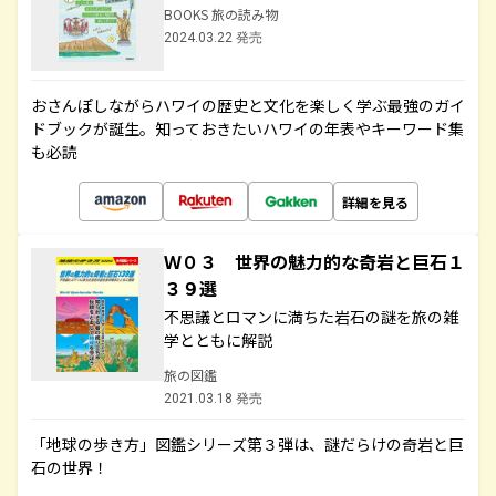
BOOKS 旅の読み物
2024.03.22 発売
おさんぽしながらハワイの歴史と文化を楽しく学ぶ最強のガイ
ドブックが誕生。知っておきたいハワイの年表やキーワード集
も必読
詳細を見る
Ｗ０３ 世界の魅力的な奇岩と巨石１
３９選
不思議とロマンに満ちた岩石の謎を旅の雑
学とともに解説
旅の図鑑
2021.03.18 発売
「地球の歩き方」図鑑シリーズ第３弾は、謎だらけの奇岩と巨
石の世界！