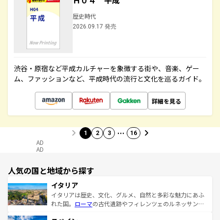
Ｈ０４ 平成
歴史時代
2026.09.17 発売
渋谷・原宿など平成カルチャーを象徴する街や、音楽、ゲー
ム、ファッションなど、平成時代の流行と文化を巡るガイド。
詳細を見る
…
1
2
3
16
AD
AD
人気の国と地域から探す
イタリア
イタリアは歴史、文化、グルメ、自然と多彩な魅力にあふ
れた国。
ローマ
の古代遺跡やフィレンツェのルネッサンス
美術、ヴェネツィアの運河など、歴史あるスポットはもち