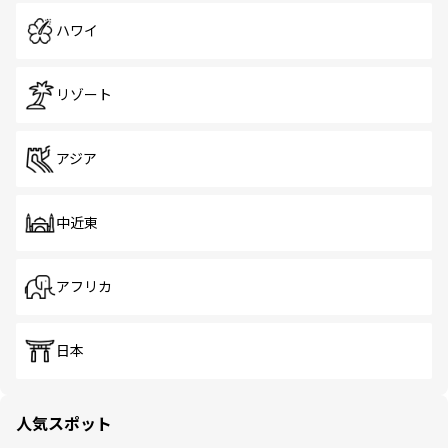
ハワイ
リゾート
アジア
中近東
アフリカ
日本
人気スポット