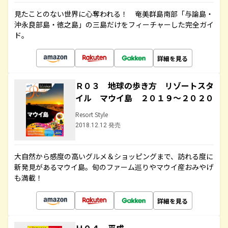
見たことのない世界に心奪われる！ 奄美群島南部「与論島・
沖永良部島・徳之島」の三島だけをフィーチャーした完全ガイ
ド。
詳細を見る
Ｒ０３ 地球の歩き方 リゾートスタ
イル マウイ島 ２０１９～２０２０
Resort Style
2018.12.12 発売
大自然から感度の高いグルメ＆ショッピングまで、訪れる度に
新発見があるマウイ島。旬のファーム巡りやマウイ産おみやげ
も満載！
詳細を見る