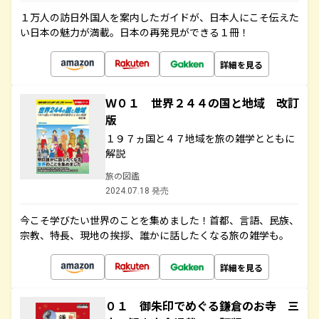
１万人の訪日外国人を案内したガイドが、日本人にこそ伝えた
い日本の魅力が満載。日本の再発見ができる１冊！
詳細を見る
Ｗ０１ 世界２４４の国と地域 改訂
版
１９７ヵ国と４７地域を旅の雑学とともに
解説
旅の図鑑
2024.07.18 発売
今こそ学びたい世界のことを集めました！首都、言語、民族、
宗教、特長、現地の挨拶、誰かに話したくなる旅の雑学も。
詳細を見る
０１ 御朱印でめぐる鎌倉のお寺 三