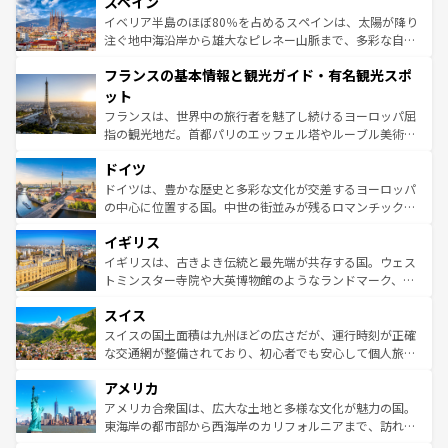
スペイン
ろん、トスカーナの美しい田園風景やアマルフィ海岸の絶
景など、自然景観も見逃せない。観光の合間には、本場の
イベリア半島のほぼ80％を占めるスペインは、太陽が降り
ピザやパスタなど、絶品のイタリア料理を堪能することも
注ぐ地中海沿岸から雄大なピレネー山脈まで、多彩な自然
できる。朝目覚めてから夜眠るまで、すべての瞬間を楽し
と文化が詰まったヨーロッパ屈指の旅行先だ。多様な地域
フランスの基本情報と観光ガイド・有名観光スポ
ませてくれるイタリアで、忘れられない旅をしてみよう！
文化が根付くこの国では、情熱的なフラメンコ、熱気あふ
なお、新着のイタリア情報は
コンテンツ一覧
を参照してほ
れる闘牛、そして美味しいタパスが生活の一部となってい
ット
しい。
る。首都マドリードの洗練された雰囲気や、バルセロナの
フランスは、世界中の旅行者を魅了し続けるヨーロッパ屈
アートに溢れた街角から、地方では古代ローマ遺跡や中世
指の観光地だ。首都パリのエッフェル塔やルーブル美術館
の城塞都市、穏やかなビーチリゾートまで多彩な表情を見
といった象徴的なスポットから、田舎町の古風な美しさま
せる。地方によって風土や気候が異なるスペインはその個
ドイツ
で、幅広い魅力が詰まっている。華麗な宮殿、歴史的な大
性で訪れる人を魅了する。 なお、新着のスペイン情報は
コ
聖堂、美しいビーチ、そして豊かな自然が、訪れる者を心
ドイツは、豊かな歴史と多彩な文化が交差するヨーロッパ
ンテンツ一覧
を参照してほしい。
から魅了する。また、フランスは美食の国としても知ら
の中心に位置する国。中世の街並みが残るロマンチック街
れ、フランス料理はユネスコ無形文化遺産にも登録されて
道から、未来を先取りするようなモダンな都市まで多様な
イギリス
いる。シャンパンの発祥地であるランス、プロヴァンスの
顔を持つこの国は、どこを歩いても飽きることがない。ベ
香り高いラベンダー畑など、多彩な楽しみ方が可能だ。さ
ルリンの文化的活気、バイエルン州のアルプスの絶景、そ
イギリスは、古きよき伝統と最先端が共存する国。ウェス
らに、パリ以外の地域にも魅力が溢れており、どの街角に
してライン川沿いのワイン畑といった風景は必見。ビール
トミンスター寺院や大英博物館のようなランドマーク、歴
も豊かな歴史と文化が息づいている。パリ以外の個性あふ
とソーセージを味わいながら地元の人と過ごす楽しい時間
史ある大学都市、美しい丘陵地帯や牧歌的な風景など、エ
れる地方に足を運ぶとそれぞれで全く異なる文化を体験で
スイス
は、お酒好きな人にはぜひ体験してほしい。 なお、新着の
リアごとに異なる魅力がある。また、優雅なアフタヌーン
きるだろう。 なお、新着のフランス情報は
コンテンツ一覧
ドイツ情報は
コンテンツ一覧
を参照してほしい。
ティー、ビール好きにはたまらない英国パブ、サッカー観
スイスの国土面積は九州ほどの広さだが、運行時刻が正確
を参照してほしい。
戦など、本場だからこそできる体験も豊富。イギリスを旅
な交通網が整備されており、初心者でも安心して個人旅行
して楽しみつくそう。 なお、新着のイギリス情報は
コンテ
を楽しめる。日本同様に時刻表どおりの旅が可能だ。中世
アメリカ
ンツ一覧
を参照してほしい。
の建物がそのまま残る町や、スイスならではのユニークな
博物館もあり、アルプス観光だけでなく町歩きも満喫する
アメリカ合衆国は、広大な土地と多様な文化が魅力の国。
ことができる。国民の所得が高いため物価も高いが、旅行
東海岸の都市部から西海岸のカリフォルニアまで、訪れる
者向けの交通パス提供のサービスもあり、うまく活用すれ
場所ごとに異なる風景と体験が待っている。ニューヨーク