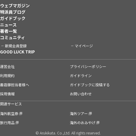
ウェブマガジン
特派員ブログ
ガイドブック
ニュース
著者一覧
コミュニティ
新規会員登録
マイページ
GOOD LUCK TRIP
運営会社
プライバシーポリシー
利用規約
ガイドライン
書店御担当者様へ
ガイドブックに投稿する
採用情報
お問い合わせ
関連サービス
海外航空券
海外ツアー
旅行用品
海外のおみやげ
© Arukikata. Co.,Ltd. All rights reserved.