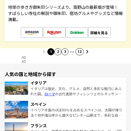
地球の歩き方御朱印シリーズより、高野山の最新版が登場！
すばらしい寺社の解説や御朱印、宿坊グルメやグッズなど情報
満載。
詳細を見る
…
1
2
3
12
AD
AD
人気の国と地域から探す
イタリア
イタリアは歴史、文化、グルメ、自然と多彩な魅力にあふ
れた国。
ローマ
の古代遺跡やフィレンツェのルネッサンス
美術、ヴェネツィアの運河など、歴史あるスポットはもち
スペイン
ろん、トスカーナの美しい田園風景やアマルフィ海岸の絶
景など、自然景観も見逃せない。観光の合間には、本場の
イベリア半島のほぼ80％を占めるスペインは、太陽が降り
ピザやパスタなど、絶品のイタリア料理を堪能することも
注ぐ地中海沿岸から雄大なピレネー山脈まで、多彩な自然
できる。朝目覚めてから夜眠るまで、すべての瞬間を楽し
と文化が詰まったヨーロッパ屈指の旅行先だ。多様な地域
フランス
ませてくれるイタリアで、忘れられない旅をしてみよう！
文化が根付くこの国では、情熱的なフラメンコ、熱気あふ
なお、新着のイタリア情報は
コンテンツ一覧
を参照してほ
れる闘牛、そして美味しいタパスが生活の一部となってい