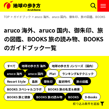
TOP
ガイドブック
aruco 海外、aruco 国内、御朱印、旅の図鑑、BOOK
aruco 海外、aruco 国内、御朱印、旅
の図鑑、BOOKS 旅の読み物、BOOKS
のガイドブック一覧
すべて
地球の歩き方 海外
地球の歩き方 Jシリーズ（国内）
aruco 海外
aruco 国内
Plat
ランキング&テクニック
Resort Style
島旅
御朱印
歴史時代
旅の図鑑
BOOKS スペシャルコラボ
BOOKS 旅の名言＆絶景
BOOKS 旅と健康
BOOKS 旅の読み物
BOOKS
D-Books
絞り込み条件を追加