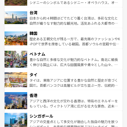
しみながら、その多様性と豊かな歴史を感じることができ
おすすめ。エメラルドグリーンに輝く海をはじめ、豊かな
シドニーのシンボルであるシドニー・オペラハウス、オー
るだろう。車でのロードトリップや列車の旅も、アメリカ
文化や歴史が息づいている。「アロハスピリット」と呼ば
ストラリア東海岸北部に広がる大サンゴ礁地帯グレートバ
ならではの贅沢な旅のスタイルだ。 なお、新着のアメリカ
台湾
れるおもてなしの心で訪れる人々を迎えてくれるハワイの
リアリーフや大陸中央部にそびえるウルル（エアーズロッ
情報は
コンテンツ一覧
を参照してほしい。
人々、おいしいローカルフードやハワイアンミュージッ
ク）、タスマニアの美しい原生林やケアンズの熱帯雨林な
日本から約４時間ほどでたどり着く台湾は、多彩な文化と
ク、伝統的なフラダンスなど、すべてがハワイの魅力を彩
ど、見どころがたくさん。また、カフェやワイン、オージ
自然が織りなす魅力的な観光地。活気あふれる大都市の台
っている。訪れるたびに新しい発見と感動が待っているハ
ービーフなどの食文化も豊かで、美味しいものであふれて
北やノスタルジックな町並みが人気な九份（ジォウフェ
ワイを、存分に味わってほしい。 なお、新着のハワイ情報
韓国
いる。アクティビティも充実しており、サーフィンやダイ
ン）、静ひつな山岳地帯である台湾東部など、都市の喧騒
は
コンテンツ一覧
を参照してほしい。
ビング、ハイキングなど、アウトドア好きにはたまらな
と山間の静けさが共存しており、訪れる人に新しい発見と
歴史ある王朝文化が残る一方で、最先端のファッションやK
い。オーストラリアの多彩な魅力を存分に味わいつくそ
驚きをもたらしてくれる。また、奥深い台湾の食文化も魅
-POPで世界を席巻している韓国。首都ソウルの宮殿や伝統
う。 なお、新着のオーストラリア情報は
コンテンツ一覧
を
力で、夜市などの屋台グルメから高級料理、ヘルシーで美
家屋が並ぶエリアでは韓国の歴史と文化に浸ることがで
参照してほしい。
ベトナム
容にもいいと評判のスイーツなど、バラエティ豊かな料理
き、地方に足を延ばせば四季折々の自然美を楽しむことが
が味わえる。 なお、新着の台湾情報は
コンテンツ一覧
を参
できる。そして、キムチや焼肉、絶品のストリートフード
豊かな自然と多様な文化が魅力的なベトナム。南北に細長
照してほしい。
まで、さまざまな韓国料理が待っている。夜には、韓国な
く伸びる国土には、広大な田園風景や青々とした山々、世
らではのナイトライフも堪能できる。あたたかいホスピタ
界遺産に登録された壮大な自然景観が点在し、都市部では
タイ
リティに包まれながら、韓国の多彩な魅力を心ゆくまで味
急速な発展と共に伝統が息づく。ハノイの古い町並みやホ
わってみてほしい。 なお、新着の韓国情報は
コンテンツ一
ーチミン市のフランス統治時代の建物も、独特の雰囲気を
タイは、東南アジアに位置する豊かな自然と歴史が息づく
覧
を参照してほしい。
醸し出している。また、バラエティの豊かさとおいしさで
国だ。首都バンコクは高層ビルが立ち並ぶ一方、伝統的な
世界中の食通を魅了してやまないベトナム料理も魅力のひ
寺院や市場がいたるところに点在し、古きよき文化と現代
香港
とつ。フォーやバインミー、ベトナムコーヒーなどは、ぜ
の活気が交差している。北部ではチェンマイなどの山岳地
ひ現地で味わいたい。どの地域を訪れてもあたたかい人々
帯で自然と触れ合い、南部ではプーケットやクラビの美し
アジアと西洋の文化が交わる香港は、特有のエネルギーを
が旅行者を迎えてくれるので、きっと忘れられない旅にな
いビーチでリゾート気分を楽しむことができる。タイ料理
もっている。ヴィクトリア湾に広がる壮大な景色、近未来
るはずだ。 なお、新着のベトナム情報は
コンテンツ一覧
を
は世界的に有名で、屋台から高級レストランまで味覚を刺
的なアートスポット、そして歴史と現代が融合した町並
参照してほしい。
シンガポール
激する。気候は一年中温暖で、どの季節にも異なる楽しみ
み、どこを訪れても感動するはず。観光スポットが密集し
が待っている。親しみやすいタイの人々、仏教を中心とし
ており、効率よく見どころを回れるのも魅力。息をのむよ
アジアの交差点として多文化が融合した独自の魅力を放つ
た文化、そして多様な観光資源が、訪れる旅人を魅了し続
うな絶景から文化的な体験まで、香港を存分に楽しみ尽く
シンガポール。未来的な建築物が並ぶマリーナベイ、歴史