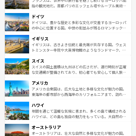
フランスは、世界中の旅行者を魅了し続けるヨーロッパ屈
しい。
る。首都マドリードの洗練された雰囲気や、バルセロナの
指の観光地だ。首都パリのエッフェル塔やルーブル美術館
アートに溢れた街角から、地方では古代ローマ遺跡や中世
といった象徴的なスポットから、田舎町の古風な美しさま
ドイツ
の城塞都市、穏やかなビーチリゾートまで多彩な表情を見
で、幅広い魅力が詰まっている。華麗な宮殿、歴史的な大
せる。地方によって風土や気候が異なるスペインはその個
聖堂、美しいビーチ、そして豊かな自然が、訪れる者を心
ドイツは、豊かな歴史と多彩な文化が交差するヨーロッパ
性で訪れる人を魅了する。 なお、新着のスペイン情報は
コ
から魅了する。また、フランスは美食の国としても知ら
の中心に位置する国。中世の街並みが残るロマンチック街
ンテンツ一覧
を参照してほしい。
れ、フランス料理はユネスコ無形文化遺産にも登録されて
道から、未来を先取りするようなモダンな都市まで多様な
イギリス
いる。シャンパンの発祥地であるランス、プロヴァンスの
顔を持つこの国は、どこを歩いても飽きることがない。ベ
香り高いラベンダー畑など、多彩な楽しみ方が可能だ。さ
ルリンの文化的活気、バイエルン州のアルプスの絶景、そ
イギリスは、古きよき伝統と最先端が共存する国。ウェス
らに、パリ以外の地域にも魅力が溢れており、どの街角に
してライン川沿いのワイン畑といった風景は必見。ビール
トミンスター寺院や大英博物館のようなランドマーク、歴
も豊かな歴史と文化が息づいている。パリ以外の個性あふ
とソーセージを味わいながら地元の人と過ごす楽しい時間
史ある大学都市、美しい丘陵地帯や牧歌的な風景など、エ
れる地方に足を運ぶとそれぞれで全く異なる文化を体験で
スイス
は、お酒好きな人にはぜひ体験してほしい。 なお、新着の
リアごとに異なる魅力がある。また、優雅なアフタヌーン
きるだろう。 なお、新着のフランス情報は
コンテンツ一覧
ドイツ情報は
コンテンツ一覧
を参照してほしい。
ティー、ビール好きにはたまらない英国パブ、サッカー観
スイスの国土面積は九州ほどの広さだが、運行時刻が正確
を参照してほしい。
戦など、本場だからこそできる体験も豊富。イギリスを旅
な交通網が整備されており、初心者でも安心して個人旅行
して楽しみつくそう。 なお、新着のイギリス情報は
コンテ
を楽しめる。日本同様に時刻表どおりの旅が可能だ。中世
アメリカ
ンツ一覧
を参照してほしい。
の建物がそのまま残る町や、スイスならではのユニークな
博物館もあり、アルプス観光だけでなく町歩きも満喫する
アメリカ合衆国は、広大な土地と多様な文化が魅力の国。
ことができる。国民の所得が高いため物価も高いが、旅行
東海岸の都市部から西海岸のカリフォルニアまで、訪れる
者向けの交通パス提供のサービスもあり、うまく活用すれ
場所ごとに異なる風景と体験が待っている。ニューヨーク
ハワイ
ば市内交通費無料で観光を楽しむこともできる。 なお、新
のような巨大都市は、観光、ショッピング、エンターテイ
着のスイス情報は
コンテンツ一覧
を参照してほしい。
ンメントが詰まった刺激的なスポットだ。一方、アメリカ
年間を通じて温暖な気候に恵まれ、多くの島で構成される
西部には大自然が広がり、グランドキャニオンやイエロー
ハワイは、どの島も独自の魅力をもっている。大自然の神
ストーン国立公園といった絶景が堪能できる。さらに、南
秘を感じたいなら、火山が生み出した壮大な景観を誇るハ
オーストラリア
部のニューオーリンズでは、音楽と美食が融合した独特の
ワイ島は見逃せない。また、定番の観光地といえばオアフ
文化が魅力。旅行者はアメリカの各地域で異なる魅力を楽
島だが、静かな自然を求めるならマウイ島やカウアイ島が
オーストラリアは、壮大な自然と多様な文化が魅力の国。