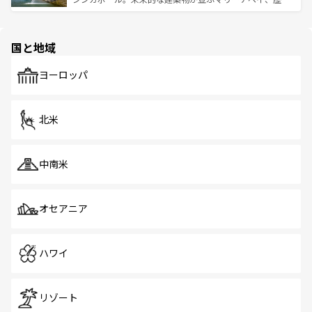
ける。 なお、新着のタイ情報は
コンテンツ一覧
を参照して
そう。 なお、新着の香港情報は
コンテンツ一覧
を参照して
と伝統を感じられるエスニックタウン、多数の緑豊かな公
ほしい。
ほしい。
園や自然保護区など、自然が調和した近代的な景観と文化
の多様性あふれるカラフルな町は、どこを歩いても新しい
国と地域
発見がある。さらに、治安のよさや充実した公共交通機関
も、旅行者にとっては魅力的なポイント。グルメも豊富
で、ホーカーズは地元の風情を楽しめる外せないスポット
ヨーロッパ
だ。訪れる人を飽きさせないシンガポールで、多様な魅力
を体感しよう。 なお、新着のシンガポール情報は
コンテン
ツ一覧
を参照してほしい。
北米
中南米
オセアニア
ハワイ
リゾート