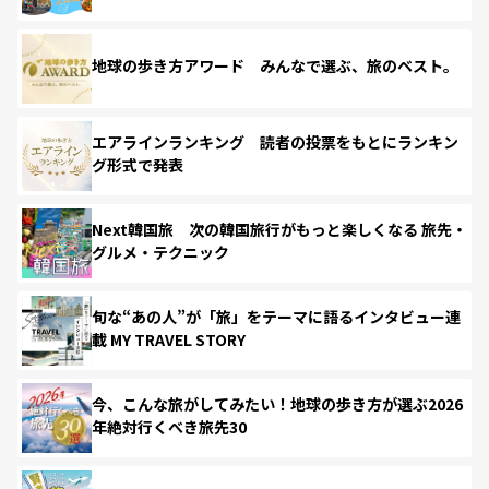
地球の歩き方アワード みんなで選ぶ、旅のベスト。
エアラインランキング 読者の投票をもとにランキン
グ形式で発表
Next韓国旅 次の韓国旅行がもっと楽しくなる 旅先・
グルメ・テクニック
旬な“あの人”が「旅」をテーマに語るインタビュー連
載 MY TRAVEL STORY
今、こんな旅がしてみたい！地球の歩き方が選ぶ2026
年絶対行くべき旅先30