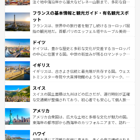
ピザやパスタなど、絶品のイタリア料理を堪能することも
注ぐ地中海沿岸から雄大なピレネー山脈まで、多彩な自然
できる。朝目覚めてから夜眠るまで、すべての瞬間を楽し
と文化が詰まったヨーロッパ屈指の旅行先だ。多様な地域
フランスの基本情報と観光ガイド・有名観光スポ
ませてくれるイタリアで、忘れられない旅をしてみよう！
文化が根付くこの国では、情熱的なフラメンコ、熱気あふ
なお、新着のイタリア情報は
コンテンツ一覧
を参照してほ
れる闘牛、そして美味しいタパスが生活の一部となってい
ット
しい。
る。首都マドリードの洗練された雰囲気や、バルセロナの
フランスは、世界中の旅行者を魅了し続けるヨーロッパ屈
アートに溢れた街角から、地方では古代ローマ遺跡や中世
指の観光地だ。首都パリのエッフェル塔やルーブル美術館
の城塞都市、穏やかなビーチリゾートまで多彩な表情を見
といった象徴的なスポットから、田舎町の古風な美しさま
せる。地方によって風土や気候が異なるスペインはその個
ドイツ
で、幅広い魅力が詰まっている。華麗な宮殿、歴史的な大
性で訪れる人を魅了する。 なお、新着のスペイン情報は
コ
聖堂、美しいビーチ、そして豊かな自然が、訪れる者を心
ドイツは、豊かな歴史と多彩な文化が交差するヨーロッパ
ンテンツ一覧
を参照してほしい。
から魅了する。また、フランスは美食の国としても知ら
の中心に位置する国。中世の街並みが残るロマンチック街
れ、フランス料理はユネスコ無形文化遺産にも登録されて
道から、未来を先取りするようなモダンな都市まで多様な
イギリス
いる。シャンパンの発祥地であるランス、プロヴァンスの
顔を持つこの国は、どこを歩いても飽きることがない。ベ
香り高いラベンダー畑など、多彩な楽しみ方が可能だ。さ
ルリンの文化的活気、バイエルン州のアルプスの絶景、そ
イギリスは、古きよき伝統と最先端が共存する国。ウェス
らに、パリ以外の地域にも魅力が溢れており、どの街角に
してライン川沿いのワイン畑といった風景は必見。ビール
トミンスター寺院や大英博物館のようなランドマーク、歴
も豊かな歴史と文化が息づいている。パリ以外の個性あふ
とソーセージを味わいながら地元の人と過ごす楽しい時間
史ある大学都市、美しい丘陵地帯や牧歌的な風景など、エ
れる地方に足を運ぶとそれぞれで全く異なる文化を体験で
スイス
は、お酒好きな人にはぜひ体験してほしい。 なお、新着の
リアごとに異なる魅力がある。また、優雅なアフタヌーン
きるだろう。 なお、新着のフランス情報は
コンテンツ一覧
ドイツ情報は
コンテンツ一覧
を参照してほしい。
ティー、ビール好きにはたまらない英国パブ、サッカー観
スイスの国土面積は九州ほどの広さだが、運行時刻が正確
を参照してほしい。
戦など、本場だからこそできる体験も豊富。イギリスを旅
な交通網が整備されており、初心者でも安心して個人旅行
して楽しみつくそう。 なお、新着のイギリス情報は
コンテ
を楽しめる。日本同様に時刻表どおりの旅が可能だ。中世
アメリカ
ンツ一覧
を参照してほしい。
の建物がそのまま残る町や、スイスならではのユニークな
博物館もあり、アルプス観光だけでなく町歩きも満喫する
アメリカ合衆国は、広大な土地と多様な文化が魅力の国。
ことができる。国民の所得が高いため物価も高いが、旅行
東海岸の都市部から西海岸のカリフォルニアまで、訪れる
者向けの交通パス提供のサービスもあり、うまく活用すれ
場所ごとに異なる風景と体験が待っている。ニューヨーク
ハワイ
ば市内交通費無料で観光を楽しむこともできる。 なお、新
のような巨大都市は、観光、ショッピング、エンターテイ
着のスイス情報は
コンテンツ一覧
を参照してほしい。
ンメントが詰まった刺激的なスポットだ。一方、アメリカ
年間を通じて温暖な気候に恵まれ、多くの島で構成される