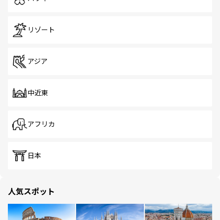
リゾート
アジア
中近東
アフリカ
日本
人気スポット