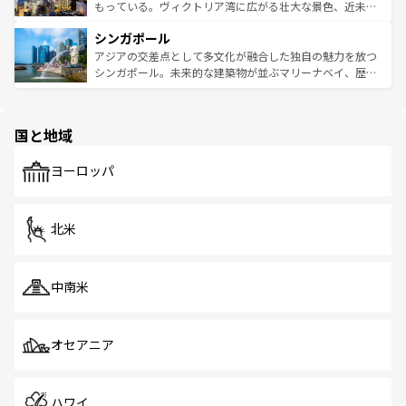
が旅行者を迎えてくれるので、きっと忘れられない旅にな
いビーチでリゾート気分を楽しむことができる。タイ料理
もっている。ヴィクトリア湾に広がる壮大な景色、近未来
るはずだ。 なお、新着のベトナム情報は
コンテンツ一覧
を
は世界的に有名で、屋台から高級レストランまで味覚を刺
的なアートスポット、そして歴史と現代が融合した町並
参照してほしい。
シンガポール
激する。気候は一年中温暖で、どの季節にも異なる楽しみ
み、どこを訪れても感動するはず。観光スポットが密集し
が待っている。親しみやすいタイの人々、仏教を中心とし
ており、効率よく見どころを回れるのも魅力。息をのむよ
アジアの交差点として多文化が融合した独自の魅力を放つ
た文化、そして多様な観光資源が、訪れる旅人を魅了し続
うな絶景から文化的な体験まで、香港を存分に楽しみ尽く
シンガポール。未来的な建築物が並ぶマリーナベイ、歴史
ける。 なお、新着のタイ情報は
コンテンツ一覧
を参照して
そう。 なお、新着の香港情報は
コンテンツ一覧
を参照して
と伝統を感じられるエスニックタウン、多数の緑豊かな公
ほしい。
ほしい。
園や自然保護区など、自然が調和した近代的な景観と文化
の多様性あふれるカラフルな町は、どこを歩いても新しい
国と地域
発見がある。さらに、治安のよさや充実した公共交通機関
も、旅行者にとっては魅力的なポイント。グルメも豊富
で、ホーカーズは地元の風情を楽しめる外せないスポット
ヨーロッパ
だ。訪れる人を飽きさせないシンガポールで、多様な魅力
を体感しよう。 なお、新着のシンガポール情報は
コンテン
ツ一覧
を参照してほしい。
北米
中南米
オセアニア
ハワイ