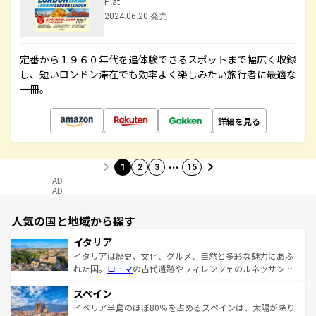
Plat
2024.06.20 発売
定番から１９６０年代を追体験できるスポットまで幅広く収録
し、短いロンドン滞在でも効率よく楽しみたい旅行者に最適な
一冊。
詳細を見る
…
1
2
3
15
AD
AD
人気の国と地域から探す
イタリア
イタリアは歴史、文化、グルメ、自然と多彩な魅力にあふ
れた国。
ローマ
の古代遺跡やフィレンツェのルネッサンス
美術、ヴェネツィアの運河など、歴史あるスポットはもち
スペイン
ろん、トスカーナの美しい田園風景やアマルフィ海岸の絶
景など、自然景観も見逃せない。観光の合間には、本場の
イベリア半島のほぼ80％を占めるスペインは、太陽が降り