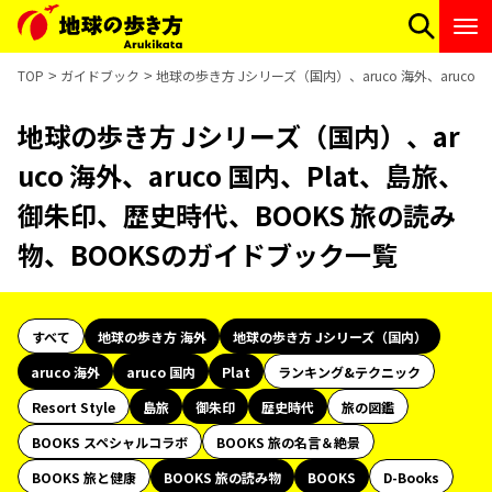
TOP
ガイドブック
地球の歩き方 Jシリーズ（国内）、aruco 海外、aruc
地球の歩き方 Jシリーズ（国内）、ar
uco 海外、aruco 国内、Plat、島旅、
御朱印、歴史時代、BOOKS 旅の読み
物、BOOKSのガイドブック一覧
すべて
地球の歩き方 海外
地球の歩き方 Jシリーズ（国内）
aruco 海外
aruco 国内
Plat
ランキング&テクニック
Resort Style
島旅
御朱印
歴史時代
旅の図鑑
BOOKS スペシャルコラボ
BOOKS 旅の名言＆絶景
BOOKS 旅と健康
BOOKS 旅の読み物
BOOKS
D-Books