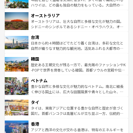
西部には大自然が広がり、グランドキャニオンやイエロー
ハワイは、どの島も独自の魅力をもっている。大自然の神
ストーン国立公園といった絶景が堪能できる。さらに、南
秘を感じたいなら、火山が生み出した壮大な景観を誇るハ
オーストラリア
部のニューオーリンズでは、音楽と美食が融合した独特の
ワイ島は見逃せない。また、定番の観光地といえばオアフ
文化が魅力。旅行者はアメリカの各地域で異なる魅力を楽
島だが、静かな自然を求めるならマウイ島やカウアイ島が
オーストラリアは、壮大な自然と多様な文化が魅力の国。
しみながら、その多様性と豊かな歴史を感じることができ
おすすめ。エメラルドグリーンに輝く海をはじめ、豊かな
シドニーのシンボルであるシドニー・オペラハウス、オー
るだろう。車でのロードトリップや列車の旅も、アメリカ
文化や歴史が息づいている。「アロハスピリット」と呼ば
ストラリア東海岸北部に広がる大サンゴ礁地帯グレートバ
ならではの贅沢な旅のスタイルだ。 なお、新着のアメリカ
台湾
れるおもてなしの心で訪れる人々を迎えてくれるハワイの
リアリーフや大陸中央部にそびえるウルル（エアーズロッ
情報は
コンテンツ一覧
を参照してほしい。
人々、おいしいローカルフードやハワイアンミュージッ
ク）、タスマニアの美しい原生林やケアンズの熱帯雨林な
日本から約４時間ほどでたどり着く台湾は、多彩な文化と
ク、伝統的なフラダンスなど、すべてがハワイの魅力を彩
ど、見どころがたくさん。また、カフェやワイン、オージ
自然が織りなす魅力的な観光地。活気あふれる大都市の台
っている。訪れるたびに新しい発見と感動が待っているハ
ービーフなどの食文化も豊かで、美味しいものであふれて
北やノスタルジックな町並みが人気な九份（ジォウフェ
ワイを、存分に味わってほしい。 なお、新着のハワイ情報
韓国
いる。アクティビティも充実しており、サーフィンやダイ
ン）、静ひつな山岳地帯である台湾東部など、都市の喧騒
は
コンテンツ一覧
を参照してほしい。
ビング、ハイキングなど、アウトドア好きにはたまらな
と山間の静けさが共存しており、訪れる人に新しい発見と
歴史ある王朝文化が残る一方で、最先端のファッションやK
い。オーストラリアの多彩な魅力を存分に味わいつくそ
驚きをもたらしてくれる。また、奥深い台湾の食文化も魅
-POPで世界を席巻している韓国。首都ソウルの宮殿や伝統
う。 なお、新着のオーストラリア情報は
コンテンツ一覧
を
力で、夜市などの屋台グルメから高級料理、ヘルシーで美
家屋が並ぶエリアでは韓国の歴史と文化に浸ることがで
参照してほしい。
ベトナム
容にもいいと評判のスイーツなど、バラエティ豊かな料理
き、地方に足を延ばせば四季折々の自然美を楽しむことが
が味わえる。 なお、新着の台湾情報は
コンテンツ一覧
を参
できる。そして、キムチや焼肉、絶品のストリートフード
豊かな自然と多様な文化が魅力的なベトナム。南北に細長
照してほしい。
まで、さまざまな韓国料理が待っている。夜には、韓国な
く伸びる国土には、広大な田園風景や青々とした山々、世
らではのナイトライフも堪能できる。あたたかいホスピタ
界遺産に登録された壮大な自然景観が点在し、都市部では
タイ
リティに包まれながら、韓国の多彩な魅力を心ゆくまで味
急速な発展と共に伝統が息づく。ハノイの古い町並みやホ
わってみてほしい。 なお、新着の韓国情報は
コンテンツ一
ーチミン市のフランス統治時代の建物も、独特の雰囲気を
タイは、東南アジアに位置する豊かな自然と歴史が息づく
覧
を参照してほしい。
醸し出している。また、バラエティの豊かさとおいしさで
国だ。首都バンコクは高層ビルが立ち並ぶ一方、伝統的な
世界中の食通を魅了してやまないベトナム料理も魅力のひ
寺院や市場がいたるところに点在し、古きよき文化と現代
香港
とつ。フォーやバインミー、ベトナムコーヒーなどは、ぜ
の活気が交差している。北部ではチェンマイなどの山岳地
ひ現地で味わいたい。どの地域を訪れてもあたたかい人々
帯で自然と触れ合い、南部ではプーケットやクラビの美し
アジアと西洋の文化が交わる香港は、特有のエネルギーを