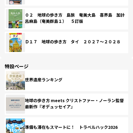
０２ 地球の歩き方 島旅 奄美大島 喜界島 加計
呂麻島（奄美群島１） ５訂版
Ｄ１７ 地球の歩き方 タイ ２０２７～２０２８
特設ページ
世界遺産ランキング
地球の歩き方 meets クリストファー・ノーラン監督
最新作『オデュッセイア』
準備も滞在もスマートに！ トラベルハック2026