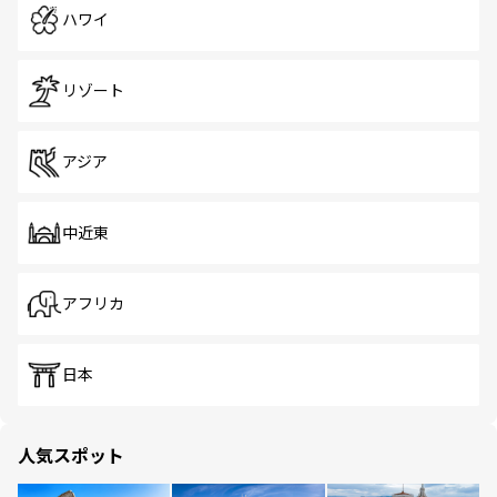
ハワイ
リゾート
アジア
中近東
アフリカ
日本
人気スポット