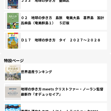
Ｊ３３ 地球の歩き方 墨田区
０２ 地球の歩き方 島旅 奄美大島 喜界島 加計
呂麻島（奄美群島１） ５訂版
Ｄ１７ 地球の歩き方 タイ ２０２７～２０２８
特設ページ
世界遺産ランキング
地球の歩き方 meets クリストファー・ノーラン監督
最新作『オデュッセイア』