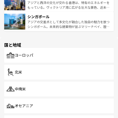
ひ現地で味わいたい。どの地域を訪れてもあたたかい人々
帯で自然と触れ合い、南部ではプーケットやクラビの美し
アジアと西洋の文化が交わる香港は、特有のエネルギーを
が旅行者を迎えてくれるので、きっと忘れられない旅にな
いビーチでリゾート気分を楽しむことができる。タイ料理
もっている。ヴィクトリア湾に広がる壮大な景色、近未来
るはずだ。 なお、新着のベトナム情報は
コンテンツ一覧
を
は世界的に有名で、屋台から高級レストランまで味覚を刺
的なアートスポット、そして歴史と現代が融合した町並
参照してほしい。
シンガポール
激する。気候は一年中温暖で、どの季節にも異なる楽しみ
み、どこを訪れても感動するはず。観光スポットが密集し
が待っている。親しみやすいタイの人々、仏教を中心とし
ており、効率よく見どころを回れるのも魅力。息をのむよ
アジアの交差点として多文化が融合した独自の魅力を放つ
た文化、そして多様な観光資源が、訪れる旅人を魅了し続
うな絶景から文化的な体験まで、香港を存分に楽しみ尽く
シンガポール。未来的な建築物が並ぶマリーナベイ、歴史
ける。 なお、新着のタイ情報は
コンテンツ一覧
を参照して
そう。 なお、新着の香港情報は
コンテンツ一覧
を参照して
と伝統を感じられるエスニックタウン、多数の緑豊かな公
ほしい。
ほしい。
園や自然保護区など、自然が調和した近代的な景観と文化
の多様性あふれるカラフルな町は、どこを歩いても新しい
国と地域
発見がある。さらに、治安のよさや充実した公共交通機関
も、旅行者にとっては魅力的なポイント。グルメも豊富
で、ホーカーズは地元の風情を楽しめる外せないスポット
ヨーロッパ
だ。訪れる人を飽きさせないシンガポールで、多様な魅力
を体感しよう。 なお、新着のシンガポール情報は
コンテン
ツ一覧
を参照してほしい。
北米
中南米
オセアニア