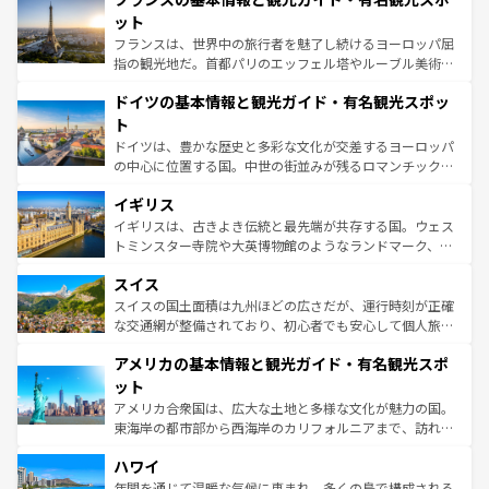
しい。
れる闘牛、そして美味しいタパスが生活の一部となってい
ット
る。首都マドリードの洗練された雰囲気や、バルセロナの
フランスは、世界中の旅行者を魅了し続けるヨーロッパ屈
アートに溢れた街角から、地方では古代ローマ遺跡や中世
指の観光地だ。首都パリのエッフェル塔やルーブル美術館
の城塞都市、穏やかなビーチリゾートまで多彩な表情を見
といった象徴的なスポットから、田舎町の古風な美しさま
せる。地方によって風土や気候が異なるスペインはその個
ドイツの基本情報と観光ガイド・有名観光スポッ
で、幅広い魅力が詰まっている。華麗な宮殿、歴史的な大
性で訪れる人を魅了する。 なお、新着のスペイン情報は
コ
聖堂、美しいビーチ、そして豊かな自然が、訪れる者を心
ト
ンテンツ一覧
を参照してほしい。
から魅了する。また、フランスは美食の国としても知ら
ドイツは、豊かな歴史と多彩な文化が交差するヨーロッパ
れ、フランス料理はユネスコ無形文化遺産にも登録されて
の中心に位置する国。中世の街並みが残るロマンチック街
いる。シャンパンの発祥地であるランス、プロヴァンスの
道から、未来を先取りするようなモダンな都市まで多様な
香り高いラベンダー畑など、多彩な楽しみ方が可能だ。さ
イギリス
顔を持つこの国は、どこを歩いても飽きることがない。ベ
らに、パリ以外の地域にも魅力が溢れており、どの街角に
ルリンの文化的活気、バイエルン州のアルプスの絶景、そ
イギリスは、古きよき伝統と最先端が共存する国。ウェス
も豊かな歴史と文化が息づいている。パリ以外の個性あふ
してライン川沿いのワイン畑といった風景は必見。ビール
トミンスター寺院や大英博物館のようなランドマーク、歴
れる地方に足を運ぶとそれぞれで全く異なる文化を体験で
とソーセージを味わいながら地元の人と過ごす楽しい時間
史ある大学都市、美しい丘陵地帯や牧歌的な風景など、エ
きるだろう。 なお、新着のフランス情報は
コンテンツ一覧
スイス
は、お酒好きな人にはぜひ体験してほしい。 なお、新着の
リアごとに異なる魅力がある。また、優雅なアフタヌーン
を参照してほしい。
ドイツ情報は
コンテンツ一覧
を参照してほしい。
ティー、ビール好きにはたまらない英国パブ、サッカー観
スイスの国土面積は九州ほどの広さだが、運行時刻が正確
戦など、本場だからこそできる体験も豊富。イギリスを旅
な交通網が整備されており、初心者でも安心して個人旅行
して楽しみつくそう。 なお、新着のイギリス情報は
コンテ
を楽しめる。日本同様に時刻表どおりの旅が可能だ。中世
アメリカの基本情報と観光ガイド・有名観光スポ
ンツ一覧
を参照してほしい。
の建物がそのまま残る町や、スイスならではのユニークな
博物館もあり、アルプス観光だけでなく町歩きも満喫する
ット
ことができる。国民の所得が高いため物価も高いが、旅行
アメリカ合衆国は、広大な土地と多様な文化が魅力の国。
者向けの交通パス提供のサービスもあり、うまく活用すれ
東海岸の都市部から西海岸のカリフォルニアまで、訪れる
ば市内交通費無料で観光を楽しむこともできる。 なお、新
場所ごとに異なる風景と体験が待っている。ニューヨーク
着のスイス情報は
コンテンツ一覧
を参照してほしい。
ハワイ
のような巨大都市は、観光、ショッピング、エンターテイ
ンメントが詰まった刺激的なスポットだ。一方、アメリカ
年間を通じて温暖な気候に恵まれ、多くの島で構成される