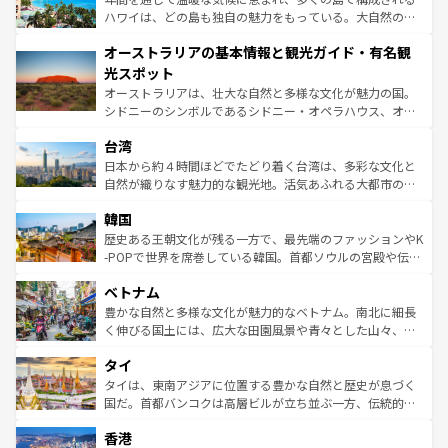
西部には大自然が広がり、グランドキャニオンやイエロー
ハワイは、どの島も独自の魅力をもっている。大自然の神
ストーン国立公園といった絶景が堪能できる。さらに、南
秘を感じたいなら、火山が生み出した壮大な景観を誇るハ
オーストラリアの基本情報と観光ガイド・有名観
部のニューオーリンズでは、音楽と美食が融合した独特の
ワイ島は見逃せない。また、定番の観光地といえばオアフ
文化が魅力。旅行者はアメリカの各地域で異なる魅力を楽
島だが、静かな自然を求めるならマウイ島やカウアイ島が
光スポット
しみながら、その多様性と豊かな歴史を感じることができ
おすすめ。エメラルドグリーンに輝く海をはじめ、豊かな
オーストラリアは、壮大な自然と多様な文化が魅力の国。
るだろう。車でのロードトリップや列車の旅も、アメリカ
文化や歴史が息づいている。「アロハスピリット」と呼ば
シドニーのシンボルであるシドニー・オペラハウス、オー
ならではの贅沢な旅のスタイルだ。 なお、新着のアメリカ
れるおもてなしの心で訪れる人々を迎えてくれるハワイの
ストラリア東海岸北部に広がる大サンゴ礁地帯グレートバ
情報は
コンテンツ一覧
を参照してほしい。
人々、おいしいローカルフードやハワイアンミュージッ
台湾
リアリーフや大陸中央部にそびえるウルル（エアーズロッ
ク、伝統的なフラダンスなど、すべてがハワイの魅力を彩
ク）、タスマニアの美しい原生林やケアンズの熱帯雨林な
日本から約４時間ほどでたどり着く台湾は、多彩な文化と
っている。訪れるたびに新しい発見と感動が待っているハ
ど、見どころがたくさん。また、カフェやワイン、オージ
自然が織りなす魅力的な観光地。活気あふれる大都市の台
ワイを、存分に味わってほしい。 なお、新着のハワイ情報
ービーフなどの食文化も豊かで、美味しいものであふれて
北やノスタルジックな町並みが人気な九份（ジォウフェ
は
コンテンツ一覧
を参照してほしい。
韓国
いる。アクティビティも充実しており、サーフィンやダイ
ン）、静ひつな山岳地帯である台湾東部など、都市の喧騒
ビング、ハイキングなど、アウトドア好きにはたまらな
と山間の静けさが共存しており、訪れる人に新しい発見と
歴史ある王朝文化が残る一方で、最先端のファッションやK
い。オーストラリアの多彩な魅力を存分に味わいつくそ
驚きをもたらしてくれる。また、奥深い台湾の食文化も魅
-POPで世界を席巻している韓国。首都ソウルの宮殿や伝統
う。 なお、新着のオーストラリア情報は
コンテンツ一覧
を
力で、夜市などの屋台グルメから高級料理、ヘルシーで美
家屋が並ぶエリアでは韓国の歴史と文化に浸ることがで
参照してほしい。
ベトナム
容にもいいと評判のスイーツなど、バラエティ豊かな料理
き、地方に足を延ばせば四季折々の自然美を楽しむことが
が味わえる。 なお、新着の台湾情報は
コンテンツ一覧
を参
できる。そして、キムチや焼肉、絶品のストリートフード
豊かな自然と多様な文化が魅力的なベトナム。南北に細長
照してほしい。
まで、さまざまな韓国料理が待っている。夜には、韓国な
く伸びる国土には、広大な田園風景や青々とした山々、世
らではのナイトライフも堪能できる。あたたかいホスピタ
界遺産に登録された壮大な自然景観が点在し、都市部では
タイ
リティに包まれながら、韓国の多彩な魅力を心ゆくまで味
急速な発展と共に伝統が息づく。ハノイの古い町並みやホ
わってみてほしい。 なお、新着の韓国情報は
コンテンツ一
ーチミン市のフランス統治時代の建物も、独特の雰囲気を
タイは、東南アジアに位置する豊かな自然と歴史が息づく
覧
を参照してほしい。
醸し出している。また、バラエティの豊かさとおいしさで
国だ。首都バンコクは高層ビルが立ち並ぶ一方、伝統的な
世界中の食通を魅了してやまないベトナム料理も魅力のひ
寺院や市場がいたるところに点在し、古きよき文化と現代
香港
とつ。フォーやバインミー、ベトナムコーヒーなどは、ぜ
の活気が交差している。北部ではチェンマイなどの山岳地