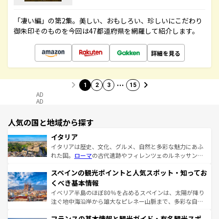
「凄い編」の第2集。美しい、おもしろい、珍しいにこだわり
御朱印そのものを今回は47都道府県を網羅して紹介します。
詳細を見る
…
1
2
3
15
AD
AD
人気の国と地域から探す
イタリア
イタリアは歴史、文化、グルメ、自然と多彩な魅力にあふ
れた国。
ローマ
の古代遺跡やフィレンツェのルネッサンス
美術、ヴェネツィアの運河など、歴史あるスポットはもち
スペインの観光ポイントと人気スポット・知ってお
ろん、トスカーナの美しい田園風景やアマルフィ海岸の絶
景など、自然景観も見逃せない。観光の合間には、本場の
くべき基本情報
ピザやパスタなど、絶品のイタリア料理を堪能することも
イベリア半島のほぼ80％を占めるスペインは、太陽が降り
できる。朝目覚めてから夜眠るまで、すべての瞬間を楽し
注ぐ地中海沿岸から雄大なピレネー山脈まで、多彩な自然
ませてくれるイタリアで、忘れられない旅をしてみよう！
と文化が詰まったヨーロッパ屈指の旅行先だ。多様な地域
なお、新着のイタリア情報は
コンテンツ一覧
を参照してほ
フランスの基本情報と観光ガイド・有名観光スポ
文化が根付くこの国では、情熱的なフラメンコ、熱気あふ