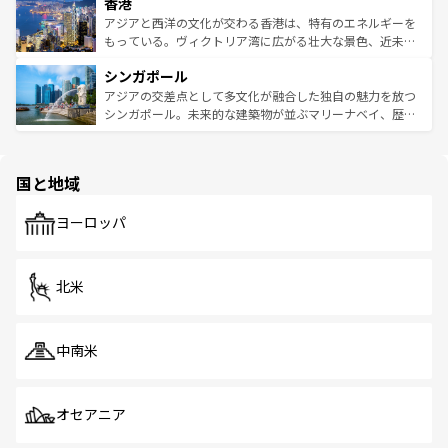
香港
とつ。フォーやバインミー、ベトナムコーヒーなどは、ぜ
の活気が交差している。北部ではチェンマイなどの山岳地
ひ現地で味わいたい。どの地域を訪れてもあたたかい人々
帯で自然と触れ合い、南部ではプーケットやクラビの美し
アジアと西洋の文化が交わる香港は、特有のエネルギーを
が旅行者を迎えてくれるので、きっと忘れられない旅にな
いビーチでリゾート気分を楽しむことができる。タイ料理
もっている。ヴィクトリア湾に広がる壮大な景色、近未来
るはずだ。 なお、新着のベトナム情報は
コンテンツ一覧
を
は世界的に有名で、屋台から高級レストランまで味覚を刺
的なアートスポット、そして歴史と現代が融合した町並
参照してほしい。
シンガポール
激する。気候は一年中温暖で、どの季節にも異なる楽しみ
み、どこを訪れても感動するはず。観光スポットが密集し
が待っている。親しみやすいタイの人々、仏教を中心とし
ており、効率よく見どころを回れるのも魅力。息をのむよ
アジアの交差点として多文化が融合した独自の魅力を放つ
た文化、そして多様な観光資源が、訪れる旅人を魅了し続
うな絶景から文化的な体験まで、香港を存分に楽しみ尽く
シンガポール。未来的な建築物が並ぶマリーナベイ、歴史
ける。 なお、新着のタイ情報は
コンテンツ一覧
を参照して
そう。 なお、新着の香港情報は
コンテンツ一覧
を参照して
と伝統を感じられるエスニックタウン、多数の緑豊かな公
ほしい。
ほしい。
園や自然保護区など、自然が調和した近代的な景観と文化
の多様性あふれるカラフルな町は、どこを歩いても新しい
国と地域
発見がある。さらに、治安のよさや充実した公共交通機関
も、旅行者にとっては魅力的なポイント。グルメも豊富
で、ホーカーズは地元の風情を楽しめる外せないスポット
ヨーロッパ
だ。訪れる人を飽きさせないシンガポールで、多様な魅力
を体感しよう。 なお、新着のシンガポール情報は
コンテン
ツ一覧
を参照してほしい。
北米
中南米
オセアニア