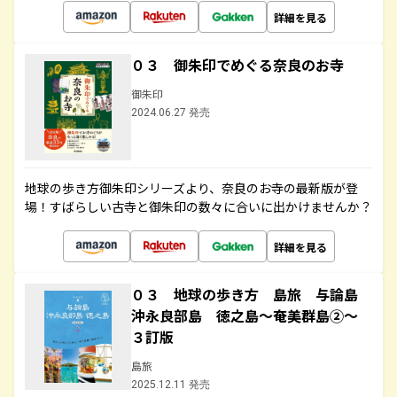
詳細を見る
０３ 御朱印でめぐる奈良のお寺
御朱印
2024.06.27 発売
地球の歩き方御朱印シリーズより、奈良のお寺の最新版が登
場！すばらしい古寺と御朱印の数々に合いに出かけませんか？
詳細を見る
０３ 地球の歩き方 島旅 与論島
沖永良部島 徳之島～奄美群島②～
３訂版
島旅
2025.12.11 発売