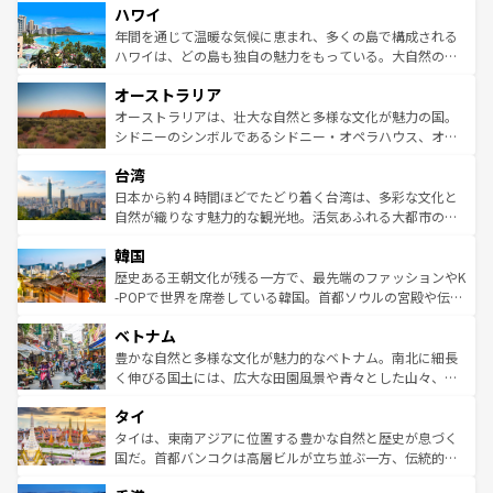
ハワイ
ば市内交通費無料で観光を楽しむこともできる。 なお、新
のような巨大都市は、観光、ショッピング、エンターテイ
着のスイス情報は
コンテンツ一覧
を参照してほしい。
ンメントが詰まった刺激的なスポットだ。一方、アメリカ
年間を通じて温暖な気候に恵まれ、多くの島で構成される
西部には大自然が広がり、グランドキャニオンやイエロー
ハワイは、どの島も独自の魅力をもっている。大自然の神
ストーン国立公園といった絶景が堪能できる。さらに、南
秘を感じたいなら、火山が生み出した壮大な景観を誇るハ
オーストラリア
部のニューオーリンズでは、音楽と美食が融合した独特の
ワイ島は見逃せない。また、定番の観光地といえばオアフ
文化が魅力。旅行者はアメリカの各地域で異なる魅力を楽
島だが、静かな自然を求めるならマウイ島やカウアイ島が
オーストラリアは、壮大な自然と多様な文化が魅力の国。
しみながら、その多様性と豊かな歴史を感じることができ
おすすめ。エメラルドグリーンに輝く海をはじめ、豊かな
シドニーのシンボルであるシドニー・オペラハウス、オー
るだろう。車でのロードトリップや列車の旅も、アメリカ
文化や歴史が息づいている。「アロハスピリット」と呼ば
ストラリア東海岸北部に広がる大サンゴ礁地帯グレートバ
ならではの贅沢な旅のスタイルだ。 なお、新着のアメリカ
台湾
れるおもてなしの心で訪れる人々を迎えてくれるハワイの
リアリーフや大陸中央部にそびえるウルル（エアーズロッ
情報は
コンテンツ一覧
を参照してほしい。
人々、おいしいローカルフードやハワイアンミュージッ
ク）、タスマニアの美しい原生林やケアンズの熱帯雨林な
日本から約４時間ほどでたどり着く台湾は、多彩な文化と
ク、伝統的なフラダンスなど、すべてがハワイの魅力を彩
ど、見どころがたくさん。また、カフェやワイン、オージ
自然が織りなす魅力的な観光地。活気あふれる大都市の台
っている。訪れるたびに新しい発見と感動が待っているハ
ービーフなどの食文化も豊かで、美味しいものであふれて
北やノスタルジックな町並みが人気な九份（ジォウフェ
ワイを、存分に味わってほしい。 なお、新着のハワイ情報
韓国
いる。アクティビティも充実しており、サーフィンやダイ
ン）、静ひつな山岳地帯である台湾東部など、都市の喧騒
は
コンテンツ一覧
を参照してほしい。
ビング、ハイキングなど、アウトドア好きにはたまらな
と山間の静けさが共存しており、訪れる人に新しい発見と
歴史ある王朝文化が残る一方で、最先端のファッションやK
い。オーストラリアの多彩な魅力を存分に味わいつくそ
驚きをもたらしてくれる。また、奥深い台湾の食文化も魅
-POPで世界を席巻している韓国。首都ソウルの宮殿や伝統
う。 なお、新着のオーストラリア情報は
コンテンツ一覧
を
力で、夜市などの屋台グルメから高級料理、ヘルシーで美
家屋が並ぶエリアでは韓国の歴史と文化に浸ることがで
参照してほしい。
ベトナム
容にもいいと評判のスイーツなど、バラエティ豊かな料理
き、地方に足を延ばせば四季折々の自然美を楽しむことが
が味わえる。 なお、新着の台湾情報は
コンテンツ一覧
を参
できる。そして、キムチや焼肉、絶品のストリートフード
豊かな自然と多様な文化が魅力的なベトナム。南北に細長
照してほしい。
まで、さまざまな韓国料理が待っている。夜には、韓国な
く伸びる国土には、広大な田園風景や青々とした山々、世
らではのナイトライフも堪能できる。あたたかいホスピタ
界遺産に登録された壮大な自然景観が点在し、都市部では
タイ
リティに包まれながら、韓国の多彩な魅力を心ゆくまで味
急速な発展と共に伝統が息づく。ハノイの古い町並みやホ
わってみてほしい。 なお、新着の韓国情報は
コンテンツ一
ーチミン市のフランス統治時代の建物も、独特の雰囲気を
タイは、東南アジアに位置する豊かな自然と歴史が息づく
覧
を参照してほしい。
醸し出している。また、バラエティの豊かさとおいしさで
国だ。首都バンコクは高層ビルが立ち並ぶ一方、伝統的な
世界中の食通を魅了してやまないベトナム料理も魅力のひ
寺院や市場がいたるところに点在し、古きよき文化と現代