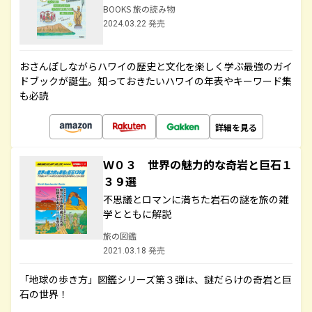
BOOKS 旅の読み物
2024.03.22 発売
おさんぽしながらハワイの歴史と文化を楽しく学ぶ最強のガイ
ドブックが誕生。知っておきたいハワイの年表やキーワード集
も必読
詳細を見る
Ｗ０３ 世界の魅力的な奇岩と巨石１
３９選
不思議とロマンに満ちた岩石の謎を旅の雑
学とともに解説
旅の図鑑
2021.03.18 発売
「地球の歩き方」図鑑シリーズ第３弾は、謎だらけの奇岩と巨
石の世界！