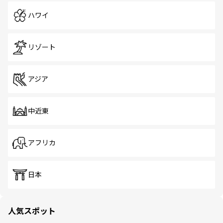
ハワイ
リゾート
アジア
中近東
アフリカ
日本
人気スポット