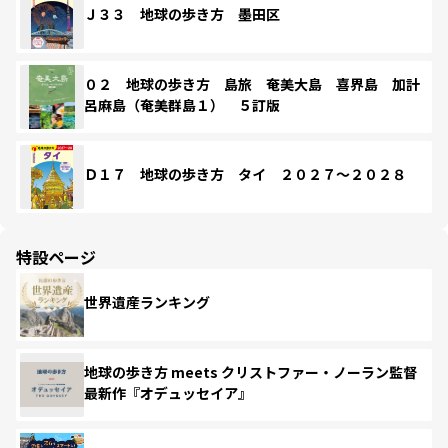
Ｊ３３ 地球の歩き方 墨田区
０２ 地球の歩き方 島旅 奄美大島 喜界島 加計
呂麻島（奄美群島１） ５訂版
Ｄ１７ 地球の歩き方 タイ ２０２７～２０２８
特設ページ
世界遺産ランキング
地球の歩き方 meets クリストファー・ノーラン監督
最新作『オデュッセイア』