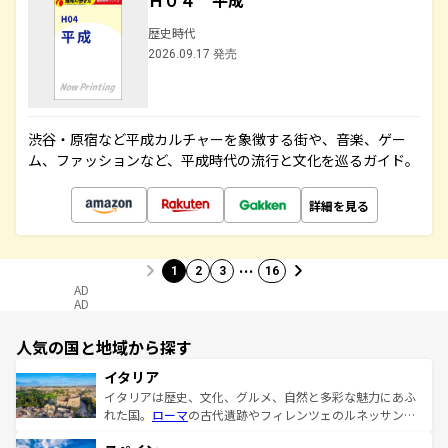
Ｈ０４ 平成
歴史時代
2026.09.17 発売
渋谷・原宿など平成カルチャーを象徴する街や、音楽、ゲー
ム、ファッションなど、平成時代の流行と文化を巡るガイド。
詳細を見る
…
1
2
3
16
AD
AD
人気の国と地域から探す
イタリア
イタリアは歴史、文化、グルメ、自然と多彩な魅力にあふ
れた国。
ローマ
の古代遺跡やフィレンツェのルネッサンス
美術、ヴェネツィアの運河など、歴史あるスポットはもち