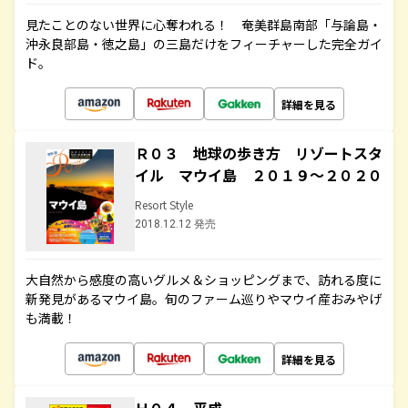
見たことのない世界に心奪われる！ 奄美群島南部「与論島・
沖永良部島・徳之島」の三島だけをフィーチャーした完全ガイ
ド。
詳細を見る
Ｒ０３ 地球の歩き方 リゾートスタ
イル マウイ島 ２０１９～２０２０
Resort Style
2018.12.12 発売
大自然から感度の高いグルメ＆ショッピングまで、訪れる度に
新発見があるマウイ島。旬のファーム巡りやマウイ産おみやげ
も満載！
詳細を見る