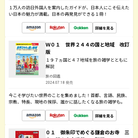
１万人の訪日外国人を案内したガイドが、日本人にこそ伝えた
い日本の魅力が満載。日本の再発見ができる１冊！
詳細を見る
Ｗ０１ 世界２４４の国と地域 改訂
版
１９７ヵ国と４７地域を旅の雑学とともに
解説
旅の図鑑
2024.07.18 発売
今こそ学びたい世界のことを集めました！首都、言語、民族、
宗教、特長、現地の挨拶、誰かに話したくなる旅の雑学も。
詳細を見る
０１ 御朱印でめぐる鎌倉のお寺 三