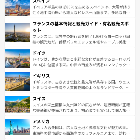
スペイン
ろん、トスカーナの美しい田園風景やアマルフィ海岸の絶
景など、自然景観も見逃せない。観光の合間には、本場の
イベリア半島のほぼ80％を占めるスペインは、太陽が降り
ピザやパスタなど、絶品のイタリア料理を堪能することも
注ぐ地中海沿岸から雄大なピレネー山脈まで、多彩な自然
できる。朝目覚めてから夜眠るまで、すべての瞬間を楽し
と文化が詰まったヨーロッパ屈指の旅行先だ。多様な地域
フランスの基本情報と観光ガイド・有名観光スポ
ませてくれるイタリアで、忘れられない旅をしてみよう！
文化が根付くこの国では、情熱的なフラメンコ、熱気あふ
なお、新着のイタリア情報は
コンテンツ一覧
を参照してほ
れる闘牛、そして美味しいタパスが生活の一部となってい
ット
しい。
る。首都マドリードの洗練された雰囲気や、バルセロナの
フランスは、世界中の旅行者を魅了し続けるヨーロッパ屈
アートに溢れた街角から、地方では古代ローマ遺跡や中世
指の観光地だ。首都パリのエッフェル塔やルーブル美術館
の城塞都市、穏やかなビーチリゾートまで多彩な表情を見
といった象徴的なスポットから、田舎町の古風な美しさま
せる。地方によって風土や気候が異なるスペインはその個
ドイツ
で、幅広い魅力が詰まっている。華麗な宮殿、歴史的な大
性で訪れる人を魅了する。 なお、新着のスペイン情報は
コ
聖堂、美しいビーチ、そして豊かな自然が、訪れる者を心
ドイツは、豊かな歴史と多彩な文化が交差するヨーロッパ
ンテンツ一覧
を参照してほしい。
から魅了する。また、フランスは美食の国としても知ら
の中心に位置する国。中世の街並みが残るロマンチック街
れ、フランス料理はユネスコ無形文化遺産にも登録されて
道から、未来を先取りするようなモダンな都市まで多様な
イギリス
いる。シャンパンの発祥地であるランス、プロヴァンスの
顔を持つこの国は、どこを歩いても飽きることがない。ベ
香り高いラベンダー畑など、多彩な楽しみ方が可能だ。さ
ルリンの文化的活気、バイエルン州のアルプスの絶景、そ
イギリスは、古きよき伝統と最先端が共存する国。ウェス
らに、パリ以外の地域にも魅力が溢れており、どの街角に
してライン川沿いのワイン畑といった風景は必見。ビール
トミンスター寺院や大英博物館のようなランドマーク、歴
も豊かな歴史と文化が息づいている。パリ以外の個性あふ
とソーセージを味わいながら地元の人と過ごす楽しい時間
史ある大学都市、美しい丘陵地帯や牧歌的な風景など、エ
れる地方に足を運ぶとそれぞれで全く異なる文化を体験で
スイス
は、お酒好きな人にはぜひ体験してほしい。 なお、新着の
リアごとに異なる魅力がある。また、優雅なアフタヌーン
きるだろう。 なお、新着のフランス情報は
コンテンツ一覧
ドイツ情報は
コンテンツ一覧
を参照してほしい。
ティー、ビール好きにはたまらない英国パブ、サッカー観
スイスの国土面積は九州ほどの広さだが、運行時刻が正確
を参照してほしい。
戦など、本場だからこそできる体験も豊富。イギリスを旅
な交通網が整備されており、初心者でも安心して個人旅行
して楽しみつくそう。 なお、新着のイギリス情報は
コンテ
を楽しめる。日本同様に時刻表どおりの旅が可能だ。中世
アメリカ
ンツ一覧
を参照してほしい。
の建物がそのまま残る町や、スイスならではのユニークな
博物館もあり、アルプス観光だけでなく町歩きも満喫する
アメリカ合衆国は、広大な土地と多様な文化が魅力の国。
ことができる。国民の所得が高いため物価も高いが、旅行
東海岸の都市部から西海岸のカリフォルニアまで、訪れる
者向けの交通パス提供のサービスもあり、うまく活用すれ
場所ごとに異なる風景と体験が待っている。ニューヨーク