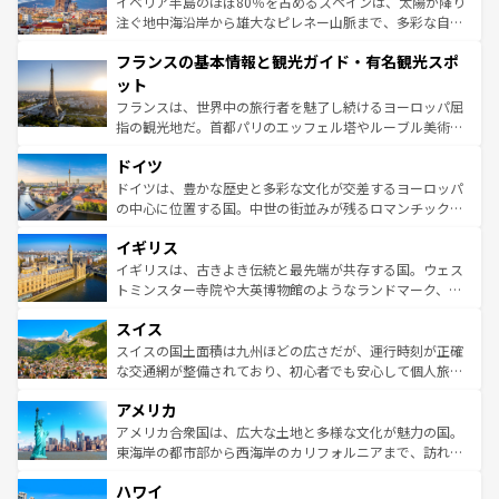
景など、自然景観も見逃せない。観光の合間には、本場の
イベリア半島のほぼ80％を占めるスペインは、太陽が降り
ピザやパスタなど、絶品のイタリア料理を堪能することも
注ぐ地中海沿岸から雄大なピレネー山脈まで、多彩な自然
できる。朝目覚めてから夜眠るまで、すべての瞬間を楽し
と文化が詰まったヨーロッパ屈指の旅行先だ。多様な地域
フランスの基本情報と観光ガイド・有名観光スポ
ませてくれるイタリアで、忘れられない旅をしてみよう！
文化が根付くこの国では、情熱的なフラメンコ、熱気あふ
なお、新着のイタリア情報は
コンテンツ一覧
を参照してほ
れる闘牛、そして美味しいタパスが生活の一部となってい
ット
しい。
る。首都マドリードの洗練された雰囲気や、バルセロナの
フランスは、世界中の旅行者を魅了し続けるヨーロッパ屈
アートに溢れた街角から、地方では古代ローマ遺跡や中世
指の観光地だ。首都パリのエッフェル塔やルーブル美術館
の城塞都市、穏やかなビーチリゾートまで多彩な表情を見
といった象徴的なスポットから、田舎町の古風な美しさま
せる。地方によって風土や気候が異なるスペインはその個
ドイツ
で、幅広い魅力が詰まっている。華麗な宮殿、歴史的な大
性で訪れる人を魅了する。 なお、新着のスペイン情報は
コ
聖堂、美しいビーチ、そして豊かな自然が、訪れる者を心
ドイツは、豊かな歴史と多彩な文化が交差するヨーロッパ
ンテンツ一覧
を参照してほしい。
から魅了する。また、フランスは美食の国としても知ら
の中心に位置する国。中世の街並みが残るロマンチック街
れ、フランス料理はユネスコ無形文化遺産にも登録されて
道から、未来を先取りするようなモダンな都市まで多様な
イギリス
いる。シャンパンの発祥地であるランス、プロヴァンスの
顔を持つこの国は、どこを歩いても飽きることがない。ベ
香り高いラベンダー畑など、多彩な楽しみ方が可能だ。さ
ルリンの文化的活気、バイエルン州のアルプスの絶景、そ
イギリスは、古きよき伝統と最先端が共存する国。ウェス
らに、パリ以外の地域にも魅力が溢れており、どの街角に
してライン川沿いのワイン畑といった風景は必見。ビール
トミンスター寺院や大英博物館のようなランドマーク、歴
も豊かな歴史と文化が息づいている。パリ以外の個性あふ
とソーセージを味わいながら地元の人と過ごす楽しい時間
史ある大学都市、美しい丘陵地帯や牧歌的な風景など、エ
れる地方に足を運ぶとそれぞれで全く異なる文化を体験で
スイス
は、お酒好きな人にはぜひ体験してほしい。 なお、新着の
リアごとに異なる魅力がある。また、優雅なアフタヌーン
きるだろう。 なお、新着のフランス情報は
コンテンツ一覧
ドイツ情報は
コンテンツ一覧
を参照してほしい。
ティー、ビール好きにはたまらない英国パブ、サッカー観
スイスの国土面積は九州ほどの広さだが、運行時刻が正確
を参照してほしい。
戦など、本場だからこそできる体験も豊富。イギリスを旅
な交通網が整備されており、初心者でも安心して個人旅行
して楽しみつくそう。 なお、新着のイギリス情報は
コンテ
を楽しめる。日本同様に時刻表どおりの旅が可能だ。中世
アメリカ
ンツ一覧
を参照してほしい。
の建物がそのまま残る町や、スイスならではのユニークな
博物館もあり、アルプス観光だけでなく町歩きも満喫する
アメリカ合衆国は、広大な土地と多様な文化が魅力の国。
ことができる。国民の所得が高いため物価も高いが、旅行
東海岸の都市部から西海岸のカリフォルニアまで、訪れる
者向けの交通パス提供のサービスもあり、うまく活用すれ
場所ごとに異なる風景と体験が待っている。ニューヨーク
ハワイ
ば市内交通費無料で観光を楽しむこともできる。 なお、新
のような巨大都市は、観光、ショッピング、エンターテイ