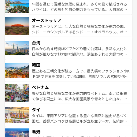
着のスイス情報は
コンテンツ一覧
を参照してほしい。
ンメントが詰まった刺激的なスポットだ。一方、アメリカ
年間を通じて温暖な気候に恵まれ、多くの島で構成される
西部には大自然が広がり、グランドキャニオンやイエロー
ハワイは、どの島も独自の魅力をもっている。大自然の神
ストーン国立公園といった絶景が堪能できる。さらに、南
秘を感じたいなら、火山が生み出した壮大な景観を誇るハ
オーストラリア
部のニューオーリンズでは、音楽と美食が融合した独特の
ワイ島は見逃せない。また、定番の観光地といえばオアフ
文化が魅力。旅行者はアメリカの各地域で異なる魅力を楽
島だが、静かな自然を求めるならマウイ島やカウアイ島が
オーストラリアは、壮大な自然と多様な文化が魅力の国。
しみながら、その多様性と豊かな歴史を感じることができ
おすすめ。エメラルドグリーンに輝く海をはじめ、豊かな
シドニーのシンボルであるシドニー・オペラハウス、オー
るだろう。車でのロードトリップや列車の旅も、アメリカ
文化や歴史が息づいている。「アロハスピリット」と呼ば
ストラリア東海岸北部に広がる大サンゴ礁地帯グレートバ
ならではの贅沢な旅のスタイルだ。 なお、新着のアメリカ
台湾
れるおもてなしの心で訪れる人々を迎えてくれるハワイの
リアリーフや大陸中央部にそびえるウルル（エアーズロッ
情報は
コンテンツ一覧
を参照してほしい。
人々、おいしいローカルフードやハワイアンミュージッ
ク）、タスマニアの美しい原生林やケアンズの熱帯雨林な
日本から約４時間ほどでたどり着く台湾は、多彩な文化と
ク、伝統的なフラダンスなど、すべてがハワイの魅力を彩
ど、見どころがたくさん。また、カフェやワイン、オージ
自然が織りなす魅力的な観光地。活気あふれる大都市の台
っている。訪れるたびに新しい発見と感動が待っているハ
ービーフなどの食文化も豊かで、美味しいものであふれて
北やノスタルジックな町並みが人気な九份（ジォウフェ
ワイを、存分に味わってほしい。 なお、新着のハワイ情報
韓国
いる。アクティビティも充実しており、サーフィンやダイ
ン）、静ひつな山岳地帯である台湾東部など、都市の喧騒
は
コンテンツ一覧
を参照してほしい。
ビング、ハイキングなど、アウトドア好きにはたまらな
と山間の静けさが共存しており、訪れる人に新しい発見と
歴史ある王朝文化が残る一方で、最先端のファッションやK
い。オーストラリアの多彩な魅力を存分に味わいつくそ
驚きをもたらしてくれる。また、奥深い台湾の食文化も魅
-POPで世界を席巻している韓国。首都ソウルの宮殿や伝統
う。 なお、新着のオーストラリア情報は
コンテンツ一覧
を
力で、夜市などの屋台グルメから高級料理、ヘルシーで美
家屋が並ぶエリアでは韓国の歴史と文化に浸ることがで
参照してほしい。
ベトナム
容にもいいと評判のスイーツなど、バラエティ豊かな料理
き、地方に足を延ばせば四季折々の自然美を楽しむことが
が味わえる。 なお、新着の台湾情報は
コンテンツ一覧
を参
できる。そして、キムチや焼肉、絶品のストリートフード
豊かな自然と多様な文化が魅力的なベトナム。南北に細長
照してほしい。
まで、さまざまな韓国料理が待っている。夜には、韓国な
く伸びる国土には、広大な田園風景や青々とした山々、世
らではのナイトライフも堪能できる。あたたかいホスピタ
界遺産に登録された壮大な自然景観が点在し、都市部では
タイ
リティに包まれながら、韓国の多彩な魅力を心ゆくまで味
急速な発展と共に伝統が息づく。ハノイの古い町並みやホ
わってみてほしい。 なお、新着の韓国情報は
コンテンツ一
ーチミン市のフランス統治時代の建物も、独特の雰囲気を
タイは、東南アジアに位置する豊かな自然と歴史が息づく
覧
を参照してほしい。
醸し出している。また、バラエティの豊かさとおいしさで
国だ。首都バンコクは高層ビルが立ち並ぶ一方、伝統的な
世界中の食通を魅了してやまないベトナム料理も魅力のひ
寺院や市場がいたるところに点在し、古きよき文化と現代
香港
とつ。フォーやバインミー、ベトナムコーヒーなどは、ぜ
の活気が交差している。北部ではチェンマイなどの山岳地