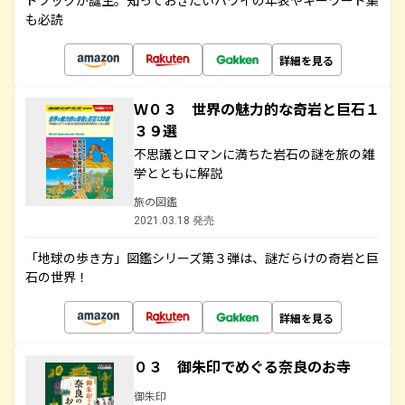
ドブックが誕生。知っておきたいハワイの年表やキーワード集
も必読
詳細を見る
Ｗ０３ 世界の魅力的な奇岩と巨石１
３９選
不思議とロマンに満ちた岩石の謎を旅の雑
学とともに解説
旅の図鑑
2021.03.18 発売
「地球の歩き方」図鑑シリーズ第３弾は、謎だらけの奇岩と巨
石の世界！
詳細を見る
０３ 御朱印でめぐる奈良のお寺
御朱印