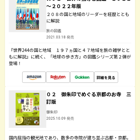
～２０２２年版
２０８の国と地域のリーダーを経歴ととも
に解説
旅の図鑑
2021.03.18 発売
『世界244の国と地域 １９７ヵ国と４７地域を旅の雑学とと
もに解説』に続く、「地球の歩き方」の図鑑シリーズ第２弾が
登場！
詳細を見る
０２ 御朱印でめぐる京都のお寺 三
訂版
御朱印
2025.10.09 発売
国内屈指の観光地であり、数多の寺院が建ち並ぶ古都・京都。