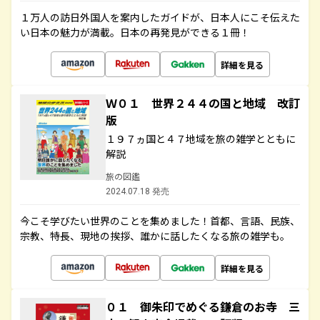
１万人の訪日外国人を案内したガイドが、日本人にこそ伝えた
い日本の魅力が満載。日本の再発見ができる１冊！
詳細を見る
Ｗ０１ 世界２４４の国と地域 改訂
版
１９７ヵ国と４７地域を旅の雑学とともに
解説
旅の図鑑
2024.07.18 発売
今こそ学びたい世界のことを集めました！首都、言語、民族、
宗教、特長、現地の挨拶、誰かに話したくなる旅の雑学も。
詳細を見る
０１ 御朱印でめぐる鎌倉のお寺 三