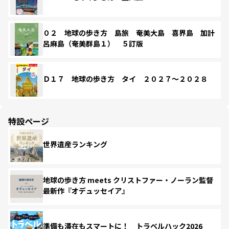
０２ 地球の歩き方 島旅 奄美大島 喜界島 加計
呂麻島（奄美群島１） ５訂版
Ｄ１７ 地球の歩き方 タイ ２０２７～２０２８
特設ページ
世界遺産ランキング
地球の歩き方 meets クリストファー・ノーラン監督
最新作『オデュッセイア』
準備も滞在もスマートに！ トラベルハック2026