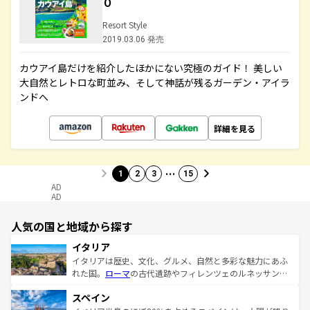
０
Resort Style
2019.03.06 発売
カウアイ島だけを紹介したほかにない究極のガイド！ 美しい
大自然とレトロな町並み、そして神話が残るガーデン・アイラ
ンドへ
詳細を見る
…
1
2
3
15
AD
AD
人気の国と地域から探す
イタリア
イタリアは歴史、文化、グルメ、自然と多彩な魅力にあふ
れた国。
ローマ
の古代遺跡やフィレンツェのルネッサンス
美術、ヴェネツィアの運河など、歴史あるスポットはもち
スペイン
ろん、トスカーナの美しい田園風景やアマルフィ海岸の絶