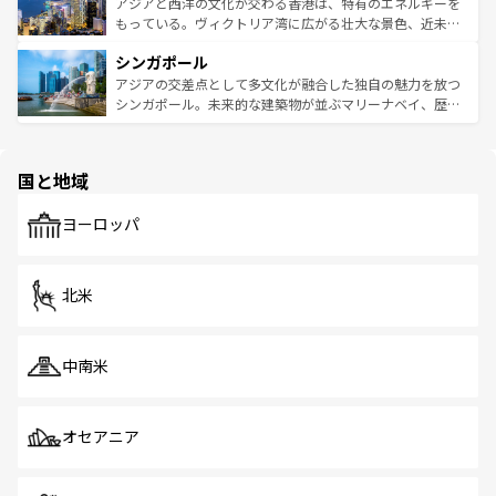
ひ現地で味わいたい。どの地域を訪れてもあたたかい人々
帯で自然と触れ合い、南部ではプーケットやクラビの美し
アジアと西洋の文化が交わる香港は、特有のエネルギーを
が旅行者を迎えてくれるので、きっと忘れられない旅にな
いビーチでリゾート気分を楽しむことができる。タイ料理
もっている。ヴィクトリア湾に広がる壮大な景色、近未来
るはずだ。 なお、新着のベトナム情報は
コンテンツ一覧
を
は世界的に有名で、屋台から高級レストランまで味覚を刺
的なアートスポット、そして歴史と現代が融合した町並
参照してほしい。
シンガポール
激する。気候は一年中温暖で、どの季節にも異なる楽しみ
み、どこを訪れても感動するはず。観光スポットが密集し
が待っている。親しみやすいタイの人々、仏教を中心とし
ており、効率よく見どころを回れるのも魅力。息をのむよ
アジアの交差点として多文化が融合した独自の魅力を放つ
た文化、そして多様な観光資源が、訪れる旅人を魅了し続
うな絶景から文化的な体験まで、香港を存分に楽しみ尽く
シンガポール。未来的な建築物が並ぶマリーナベイ、歴史
ける。 なお、新着のタイ情報は
コンテンツ一覧
を参照して
そう。 なお、新着の香港情報は
コンテンツ一覧
を参照して
と伝統を感じられるエスニックタウン、多数の緑豊かな公
ほしい。
ほしい。
園や自然保護区など、自然が調和した近代的な景観と文化
の多様性あふれるカラフルな町は、どこを歩いても新しい
国と地域
発見がある。さらに、治安のよさや充実した公共交通機関
も、旅行者にとっては魅力的なポイント。グルメも豊富
で、ホーカーズは地元の風情を楽しめる外せないスポット
ヨーロッパ
だ。訪れる人を飽きさせないシンガポールで、多様な魅力
を体感しよう。 なお、新着のシンガポール情報は
コンテン
ツ一覧
を参照してほしい。
北米
中南米
オセアニア