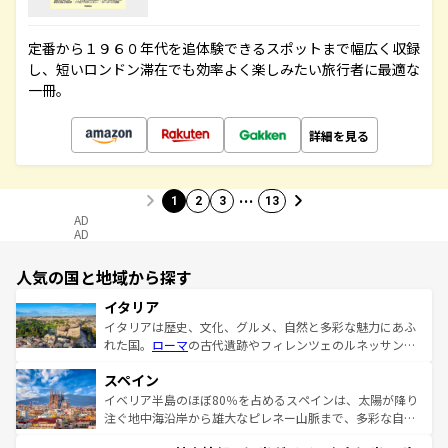
定番から１９６０年代を追体験できるスポットまで幅広く収録
し、短いロンドン滞在でも効率よく楽しみたい旅行者に最適な
一冊。
詳細を見る
…
1
2
3
13
AD
AD
人気の国と地域から探す
イタリア
イタリアは歴史、文化、グルメ、自然と多彩な魅力にあふ
れた国。
ローマ
の古代遺跡やフィレンツェのルネッサンス
美術、ヴェネツィアの運河など、歴史あるスポットはもち
スペイン
ろん、トスカーナの美しい田園風景やアマルフィ海岸の絶
景など、自然景観も見逃せない。観光の合間には、本場の
イベリア半島のほぼ80％を占めるスペインは、太陽が降り
ピザやパスタなど、絶品のイタリア料理を堪能することも
注ぐ地中海沿岸から雄大なピレネー山脈まで、多彩な自然
できる。朝目覚めてから夜眠るまで、すべての瞬間を楽し
と文化が詰まったヨーロッパ屈指の旅行先だ。多様な地域