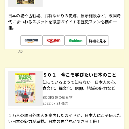
日本の城や古戦場、武将ゆかりの史跡、展示施設など、戦国時
代にまつわるスポットを徹底ガイドする歴史ファン必携の一
冊。
詳細を見る
AD
Ｓ０１ 今こそ学びたい日本のこと
知っているようで知らない 日本人の心、
食文化、職文化、信仰、地域の魅力など
BOOKS 旅の読み物
2022.07.21 発売
１万人の訪日外国人を案内したガイドが、日本人にこそ伝えた
い日本の魅力が満載。日本の再発見ができる１冊！