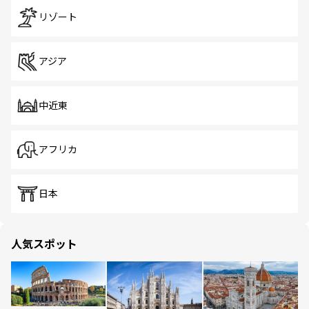
リゾート
アジア
中近東
アフリカ
日本
人気スポット