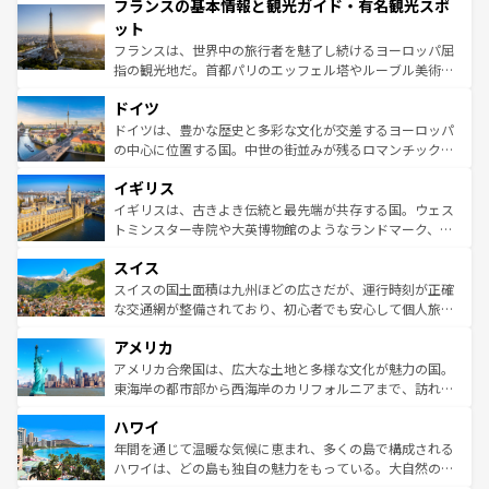
フランスの基本情報と観光ガイド・有名観光スポ
ませてくれるイタリアで、忘れられない旅をしてみよう！
文化が根付くこの国では、情熱的なフラメンコ、熱気あふ
なお、新着のイタリア情報は
コンテンツ一覧
を参照してほ
れる闘牛、そして美味しいタパスが生活の一部となってい
ット
しい。
る。首都マドリードの洗練された雰囲気や、バルセロナの
フランスは、世界中の旅行者を魅了し続けるヨーロッパ屈
アートに溢れた街角から、地方では古代ローマ遺跡や中世
指の観光地だ。首都パリのエッフェル塔やルーブル美術館
の城塞都市、穏やかなビーチリゾートまで多彩な表情を見
といった象徴的なスポットから、田舎町の古風な美しさま
せる。地方によって風土や気候が異なるスペインはその個
ドイツ
で、幅広い魅力が詰まっている。華麗な宮殿、歴史的な大
性で訪れる人を魅了する。 なお、新着のスペイン情報は
コ
聖堂、美しいビーチ、そして豊かな自然が、訪れる者を心
ドイツは、豊かな歴史と多彩な文化が交差するヨーロッパ
ンテンツ一覧
を参照してほしい。
から魅了する。また、フランスは美食の国としても知ら
の中心に位置する国。中世の街並みが残るロマンチック街
れ、フランス料理はユネスコ無形文化遺産にも登録されて
道から、未来を先取りするようなモダンな都市まで多様な
イギリス
いる。シャンパンの発祥地であるランス、プロヴァンスの
顔を持つこの国は、どこを歩いても飽きることがない。ベ
香り高いラベンダー畑など、多彩な楽しみ方が可能だ。さ
ルリンの文化的活気、バイエルン州のアルプスの絶景、そ
イギリスは、古きよき伝統と最先端が共存する国。ウェス
らに、パリ以外の地域にも魅力が溢れており、どの街角に
してライン川沿いのワイン畑といった風景は必見。ビール
トミンスター寺院や大英博物館のようなランドマーク、歴
も豊かな歴史と文化が息づいている。パリ以外の個性あふ
とソーセージを味わいながら地元の人と過ごす楽しい時間
史ある大学都市、美しい丘陵地帯や牧歌的な風景など、エ
れる地方に足を運ぶとそれぞれで全く異なる文化を体験で
スイス
は、お酒好きな人にはぜひ体験してほしい。 なお、新着の
リアごとに異なる魅力がある。また、優雅なアフタヌーン
きるだろう。 なお、新着のフランス情報は
コンテンツ一覧
ドイツ情報は
コンテンツ一覧
を参照してほしい。
ティー、ビール好きにはたまらない英国パブ、サッカー観
スイスの国土面積は九州ほどの広さだが、運行時刻が正確
を参照してほしい。
戦など、本場だからこそできる体験も豊富。イギリスを旅
な交通網が整備されており、初心者でも安心して個人旅行
して楽しみつくそう。 なお、新着のイギリス情報は
コンテ
を楽しめる。日本同様に時刻表どおりの旅が可能だ。中世
アメリカ
ンツ一覧
を参照してほしい。
の建物がそのまま残る町や、スイスならではのユニークな
博物館もあり、アルプス観光だけでなく町歩きも満喫する
アメリカ合衆国は、広大な土地と多様な文化が魅力の国。
ことができる。国民の所得が高いため物価も高いが、旅行
東海岸の都市部から西海岸のカリフォルニアまで、訪れる
者向けの交通パス提供のサービスもあり、うまく活用すれ
場所ごとに異なる風景と体験が待っている。ニューヨーク
ハワイ
ば市内交通費無料で観光を楽しむこともできる。 なお、新
のような巨大都市は、観光、ショッピング、エンターテイ
着のスイス情報は
コンテンツ一覧
を参照してほしい。
ンメントが詰まった刺激的なスポットだ。一方、アメリカ
年間を通じて温暖な気候に恵まれ、多くの島で構成される
西部には大自然が広がり、グランドキャニオンやイエロー
ハワイは、どの島も独自の魅力をもっている。大自然の神
ストーン国立公園といった絶景が堪能できる。さらに、南
秘を感じたいなら、火山が生み出した壮大な景観を誇るハ