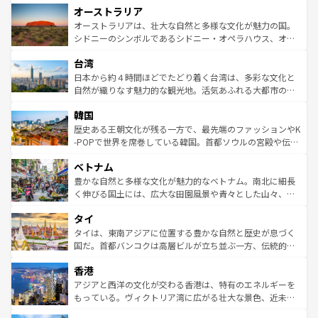
オーストラリア
部のニューオーリンズでは、音楽と美食が融合した独特の
ワイ島は見逃せない。また、定番の観光地といえばオアフ
文化が魅力。旅行者はアメリカの各地域で異なる魅力を楽
島だが、静かな自然を求めるならマウイ島やカウアイ島が
オーストラリアは、壮大な自然と多様な文化が魅力の国。
しみながら、その多様性と豊かな歴史を感じることができ
おすすめ。エメラルドグリーンに輝く海をはじめ、豊かな
シドニーのシンボルであるシドニー・オペラハウス、オー
るだろう。車でのロードトリップや列車の旅も、アメリカ
文化や歴史が息づいている。「アロハスピリット」と呼ば
ストラリア東海岸北部に広がる大サンゴ礁地帯グレートバ
ならではの贅沢な旅のスタイルだ。 なお、新着のアメリカ
台湾
れるおもてなしの心で訪れる人々を迎えてくれるハワイの
リアリーフや大陸中央部にそびえるウルル（エアーズロッ
情報は
コンテンツ一覧
を参照してほしい。
人々、おいしいローカルフードやハワイアンミュージッ
ク）、タスマニアの美しい原生林やケアンズの熱帯雨林な
日本から約４時間ほどでたどり着く台湾は、多彩な文化と
ク、伝統的なフラダンスなど、すべてがハワイの魅力を彩
ど、見どころがたくさん。また、カフェやワイン、オージ
自然が織りなす魅力的な観光地。活気あふれる大都市の台
っている。訪れるたびに新しい発見と感動が待っているハ
ービーフなどの食文化も豊かで、美味しいものであふれて
北やノスタルジックな町並みが人気な九份（ジォウフェ
ワイを、存分に味わってほしい。 なお、新着のハワイ情報
韓国
いる。アクティビティも充実しており、サーフィンやダイ
ン）、静ひつな山岳地帯である台湾東部など、都市の喧騒
は
コンテンツ一覧
を参照してほしい。
ビング、ハイキングなど、アウトドア好きにはたまらな
と山間の静けさが共存しており、訪れる人に新しい発見と
歴史ある王朝文化が残る一方で、最先端のファッションやK
い。オーストラリアの多彩な魅力を存分に味わいつくそ
驚きをもたらしてくれる。また、奥深い台湾の食文化も魅
-POPで世界を席巻している韓国。首都ソウルの宮殿や伝統
う。 なお、新着のオーストラリア情報は
コンテンツ一覧
を
力で、夜市などの屋台グルメから高級料理、ヘルシーで美
家屋が並ぶエリアでは韓国の歴史と文化に浸ることがで
参照してほしい。
ベトナム
容にもいいと評判のスイーツなど、バラエティ豊かな料理
き、地方に足を延ばせば四季折々の自然美を楽しむことが
が味わえる。 なお、新着の台湾情報は
コンテンツ一覧
を参
できる。そして、キムチや焼肉、絶品のストリートフード
豊かな自然と多様な文化が魅力的なベトナム。南北に細長
照してほしい。
まで、さまざまな韓国料理が待っている。夜には、韓国な
く伸びる国土には、広大な田園風景や青々とした山々、世
らではのナイトライフも堪能できる。あたたかいホスピタ
界遺産に登録された壮大な自然景観が点在し、都市部では
タイ
リティに包まれながら、韓国の多彩な魅力を心ゆくまで味
急速な発展と共に伝統が息づく。ハノイの古い町並みやホ
わってみてほしい。 なお、新着の韓国情報は
コンテンツ一
ーチミン市のフランス統治時代の建物も、独特の雰囲気を
タイは、東南アジアに位置する豊かな自然と歴史が息づく
覧
を参照してほしい。
醸し出している。また、バラエティの豊かさとおいしさで
国だ。首都バンコクは高層ビルが立ち並ぶ一方、伝統的な
世界中の食通を魅了してやまないベトナム料理も魅力のひ
寺院や市場がいたるところに点在し、古きよき文化と現代
香港
とつ。フォーやバインミー、ベトナムコーヒーなどは、ぜ
の活気が交差している。北部ではチェンマイなどの山岳地
ひ現地で味わいたい。どの地域を訪れてもあたたかい人々
帯で自然と触れ合い、南部ではプーケットやクラビの美し
アジアと西洋の文化が交わる香港は、特有のエネルギーを
が旅行者を迎えてくれるので、きっと忘れられない旅にな
いビーチでリゾート気分を楽しむことができる。タイ料理
もっている。ヴィクトリア湾に広がる壮大な景色、近未来
るはずだ。 なお、新着のベトナム情報は
コンテンツ一覧
を
は世界的に有名で、屋台から高級レストランまで味覚を刺
的なアートスポット、そして歴史と現代が融合した町並