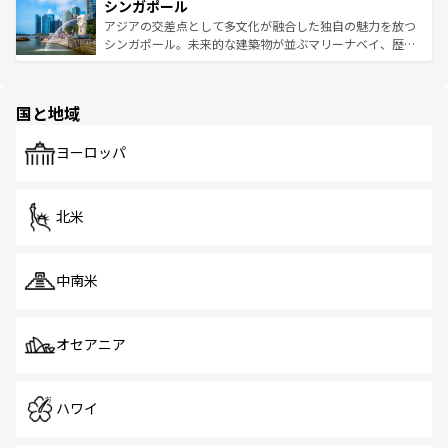
参照してほしい。
シンガポール
激する。気候は一年中温暖で、どの季節にも異なる楽しみ
み、どこを訪れても感動するはず。観光スポットが密集し
が待っている。親しみやすいタイの人々、仏教を中心とし
ており、効率よく見どころを回れるのも魅力。息をのむよ
アジアの交差点として多文化が融合した独自の魅力を放つ
た文化、そして多様な観光資源が、訪れる旅人を魅了し続
うな絶景から文化的な体験まで、香港を存分に楽しみ尽く
シンガポール。未来的な建築物が並ぶマリーナベイ、歴史
ける。 なお、新着のタイ情報は
コンテンツ一覧
を参照して
そう。 なお、新着の香港情報は
コンテンツ一覧
を参照して
と伝統を感じられるエスニックタウン、多数の緑豊かな公
ほしい。
ほしい。
園や自然保護区など、自然が調和した近代的な景観と文化
の多様性あふれるカラフルな町は、どこを歩いても新しい
国と地域
発見がある。さらに、治安のよさや充実した公共交通機関
も、旅行者にとっては魅力的なポイント。グルメも豊富
で、ホーカーズは地元の風情を楽しめる外せないスポット
ヨーロッパ
だ。訪れる人を飽きさせないシンガポールで、多様な魅力
を体感しよう。 なお、新着のシンガポール情報は
コンテン
ツ一覧
を参照してほしい。
北米
中南米
オセアニア
ハワイ