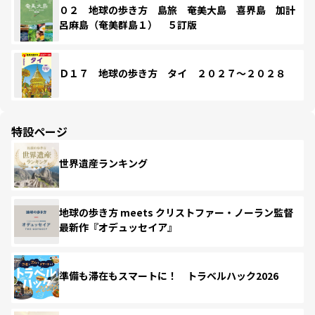
０２ 地球の歩き方 島旅 奄美大島 喜界島 加計
呂麻島（奄美群島１） ５訂版
Ｄ１７ 地球の歩き方 タイ ２０２７～２０２８
特設ページ
世界遺産ランキング
地球の歩き方 meets クリストファー・ノーラン監督
最新作『オデュッセイア』
準備も滞在もスマートに！ トラベルハック2026