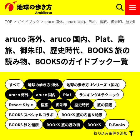
TOP
ガイドブック
aruco 海外、aruco 国内、Plat、島旅、御朱印、歴史
aruco 海外、aruco 国内、Plat、島
旅、御朱印、歴史時代、BOOKS 旅の
読み物、BOOKSのガイドブック一覧
すべて
地球の歩き方 海外
地球の歩き方 Jシリーズ（国内）
aruco 海外
aruco 国内
Plat
ランキング&テクニック
Resort Style
島旅
御朱印
歴史時代
旅の図鑑
BOOKS スペシャルコラボ
BOOKS 旅の名言＆絶景
BOOKS 旅と健康
BOOKS 旅の読み物
BOOKS
D-Books
絞り込み条件を追加