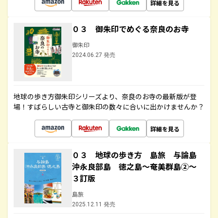
詳細を見る
０３ 御朱印でめぐる奈良のお寺
御朱印
2024.06.27 発売
地球の歩き方御朱印シリーズより、奈良のお寺の最新版が登
場！すばらしい古寺と御朱印の数々に合いに出かけませんか？
詳細を見る
０３ 地球の歩き方 島旅 与論島
沖永良部島 徳之島～奄美群島②～
３訂版
島旅
2025.12.11 発売