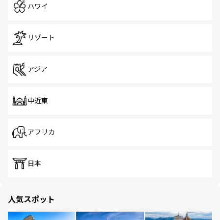
ハワイ
リゾート
アジア
中近東
アフリカ
日本
人気スポット