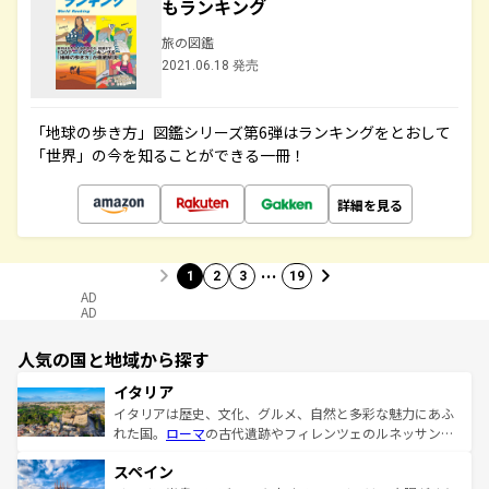
もランキング
旅の図鑑
2021.06.18 発売
「地球の歩き方」図鑑シリーズ第6弾はランキングをとおして
「世界」の今を知ることができる一冊！
詳細を見る
…
1
2
3
19
AD
AD
人気の国と地域から探す
イタリア
イタリアは歴史、文化、グルメ、自然と多彩な魅力にあふ
れた国。
ローマ
の古代遺跡やフィレンツェのルネッサンス
美術、ヴェネツィアの運河など、歴史あるスポットはもち
スペイン
ろん、トスカーナの美しい田園風景やアマルフィ海岸の絶