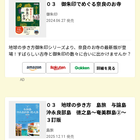
０３ 御朱印でめぐる奈良のお寺
御朱印
2024.06.27 発売
地球の歩き方御朱印シリーズより、奈良のお寺の最新版が登
場！すばらしい古寺と御朱印の数々に合いに出かけませんか？
詳細を見る
AD
０３ 地球の歩き方 島旅 与論島
沖永良部島 徳之島～奄美群島②～
３訂版
島旅
2025.12.11 発売