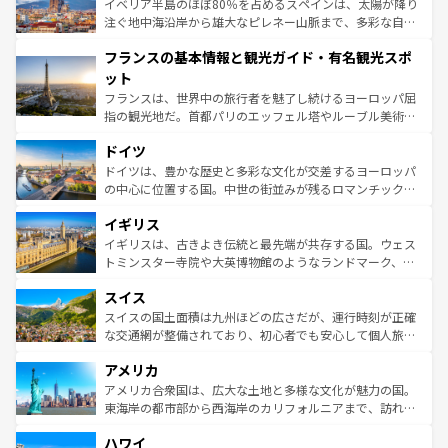
景など、自然景観も見逃せない。観光の合間には、本場の
イベリア半島のほぼ80％を占めるスペインは、太陽が降り
ピザやパスタなど、絶品のイタリア料理を堪能することも
注ぐ地中海沿岸から雄大なピレネー山脈まで、多彩な自然
できる。朝目覚めてから夜眠るまで、すべての瞬間を楽し
と文化が詰まったヨーロッパ屈指の旅行先だ。多様な地域
フランスの基本情報と観光ガイド・有名観光スポ
ませてくれるイタリアで、忘れられない旅をしてみよう！
文化が根付くこの国では、情熱的なフラメンコ、熱気あふ
なお、新着のイタリア情報は
コンテンツ一覧
を参照してほ
れる闘牛、そして美味しいタパスが生活の一部となってい
ット
しい。
る。首都マドリードの洗練された雰囲気や、バルセロナの
フランスは、世界中の旅行者を魅了し続けるヨーロッパ屈
アートに溢れた街角から、地方では古代ローマ遺跡や中世
指の観光地だ。首都パリのエッフェル塔やルーブル美術館
の城塞都市、穏やかなビーチリゾートまで多彩な表情を見
といった象徴的なスポットから、田舎町の古風な美しさま
せる。地方によって風土や気候が異なるスペインはその個
ドイツ
で、幅広い魅力が詰まっている。華麗な宮殿、歴史的な大
性で訪れる人を魅了する。 なお、新着のスペイン情報は
コ
聖堂、美しいビーチ、そして豊かな自然が、訪れる者を心
ドイツは、豊かな歴史と多彩な文化が交差するヨーロッパ
ンテンツ一覧
を参照してほしい。
から魅了する。また、フランスは美食の国としても知ら
の中心に位置する国。中世の街並みが残るロマンチック街
れ、フランス料理はユネスコ無形文化遺産にも登録されて
道から、未来を先取りするようなモダンな都市まで多様な
イギリス
いる。シャンパンの発祥地であるランス、プロヴァンスの
顔を持つこの国は、どこを歩いても飽きることがない。ベ
香り高いラベンダー畑など、多彩な楽しみ方が可能だ。さ
ルリンの文化的活気、バイエルン州のアルプスの絶景、そ
イギリスは、古きよき伝統と最先端が共存する国。ウェス
らに、パリ以外の地域にも魅力が溢れており、どの街角に
してライン川沿いのワイン畑といった風景は必見。ビール
トミンスター寺院や大英博物館のようなランドマーク、歴
も豊かな歴史と文化が息づいている。パリ以外の個性あふ
とソーセージを味わいながら地元の人と過ごす楽しい時間
史ある大学都市、美しい丘陵地帯や牧歌的な風景など、エ
れる地方に足を運ぶとそれぞれで全く異なる文化を体験で
スイス
は、お酒好きな人にはぜひ体験してほしい。 なお、新着の
リアごとに異なる魅力がある。また、優雅なアフタヌーン
きるだろう。 なお、新着のフランス情報は
コンテンツ一覧
ドイツ情報は
コンテンツ一覧
を参照してほしい。
ティー、ビール好きにはたまらない英国パブ、サッカー観
スイスの国土面積は九州ほどの広さだが、運行時刻が正確
を参照してほしい。
戦など、本場だからこそできる体験も豊富。イギリスを旅
な交通網が整備されており、初心者でも安心して個人旅行
して楽しみつくそう。 なお、新着のイギリス情報は
コンテ
を楽しめる。日本同様に時刻表どおりの旅が可能だ。中世
アメリカ
ンツ一覧
を参照してほしい。
の建物がそのまま残る町や、スイスならではのユニークな
博物館もあり、アルプス観光だけでなく町歩きも満喫する
アメリカ合衆国は、広大な土地と多様な文化が魅力の国。
ことができる。国民の所得が高いため物価も高いが、旅行
東海岸の都市部から西海岸のカリフォルニアまで、訪れる
者向けの交通パス提供のサービスもあり、うまく活用すれ
場所ごとに異なる風景と体験が待っている。ニューヨーク
ハワイ
ば市内交通費無料で観光を楽しむこともできる。 なお、新
のような巨大都市は、観光、ショッピング、エンターテイ