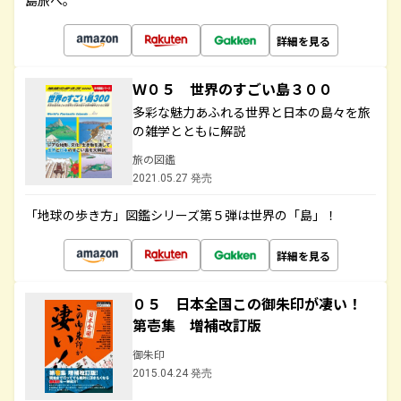
島旅へ。
詳細を見る
Ｗ０５ 世界のすごい島３００
多彩な魅力あふれる世界と日本の島々を旅
の雑学とともに解説
旅の図鑑
2021.05.27 発売
「地球の歩き方」図鑑シリーズ第５弾は世界の「島」！
詳細を見る
０５ 日本全国この御朱印が凄い！
第壱集 増補改訂版
御朱印
2015.04.24 発売