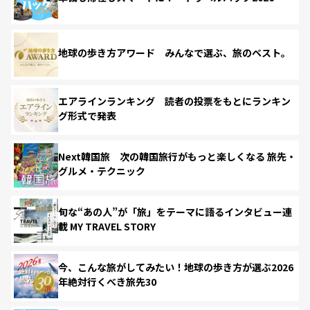
地球の歩き方アワード みんなで選ぶ、旅のベスト。
エアラインランキング 読者の投票をもとにランキン
グ形式で発表
Next韓国旅 次の韓国旅行がもっと楽しくなる 旅先・
グルメ・テクニック
旬な“あの人”が「旅」をテーマに語るインタビュー連
載 MY TRAVEL STORY
今、こんな旅がしてみたい！地球の歩き方が選ぶ2026
年絶対行くべき旅先30