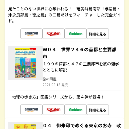
見たことのない世界に心奪われる！ 奄美群島南部「与論島・
沖永良部島・徳之島」の三島だけをフィーチャーした完全ガイ
ド。
詳細を見る
Ｗ０４ 世界２４６の首都と主要都
市
１９９の首都と４７の主要都市を旅の雑学
とともに解説
旅の図鑑
2021.03.18 発売
「地球の歩き方」図鑑シリーズから、第４弾が登場！
詳細を見る
０４ 御朱印でめぐる東京のお寺 改