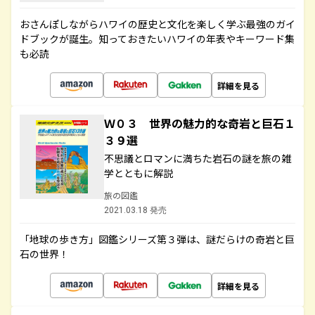
おさんぽしながらハワイの歴史と文化を楽しく学ぶ最強のガイ
ドブックが誕生。知っておきたいハワイの年表やキーワード集
も必読
詳細を見る
Ｗ０３ 世界の魅力的な奇岩と巨石１
３９選
不思議とロマンに満ちた岩石の謎を旅の雑
学とともに解説
旅の図鑑
2021.03.18 発売
「地球の歩き方」図鑑シリーズ第３弾は、謎だらけの奇岩と巨
石の世界！
詳細を見る