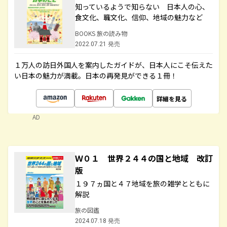
知っているようで知らない 日本人の心、
食文化、職文化、信仰、地域の魅力など
BOOKS 旅の読み物
2022.07.21 発売
１万人の訪日外国人を案内したガイドが、日本人にこそ伝えた
い日本の魅力が満載。日本の再発見ができる１冊！
詳細を見る
AD
Ｗ０１ 世界２４４の国と地域 改訂
版
１９７ヵ国と４７地域を旅の雑学とともに
解説
旅の図鑑
2024.07.18 発売