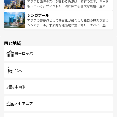
ひ現地で味わいたい。どの地域を訪れてもあたたかい人々
帯で自然と触れ合い、南部ではプーケットやクラビの美し
アジアと西洋の文化が交わる香港は、特有のエネルギーを
が旅行者を迎えてくれるので、きっと忘れられない旅にな
いビーチでリゾート気分を楽しむことができる。タイ料理
もっている。ヴィクトリア湾に広がる壮大な景色、近未来
るはずだ。 なお、新着のベトナム情報は
コンテンツ一覧
を
は世界的に有名で、屋台から高級レストランまで味覚を刺
的なアートスポット、そして歴史と現代が融合した町並
参照してほしい。
シンガポール
激する。気候は一年中温暖で、どの季節にも異なる楽しみ
み、どこを訪れても感動するはず。観光スポットが密集し
が待っている。親しみやすいタイの人々、仏教を中心とし
ており、効率よく見どころを回れるのも魅力。息をのむよ
アジアの交差点として多文化が融合した独自の魅力を放つ
た文化、そして多様な観光資源が、訪れる旅人を魅了し続
うな絶景から文化的な体験まで、香港を存分に楽しみ尽く
シンガポール。未来的な建築物が並ぶマリーナベイ、歴史
ける。 なお、新着のタイ情報は
コンテンツ一覧
を参照して
そう。 なお、新着の香港情報は
コンテンツ一覧
を参照して
と伝統を感じられるエスニックタウン、多数の緑豊かな公
ほしい。
ほしい。
園や自然保護区など、自然が調和した近代的な景観と文化
の多様性あふれるカラフルな町は、どこを歩いても新しい
国と地域
発見がある。さらに、治安のよさや充実した公共交通機関
も、旅行者にとっては魅力的なポイント。グルメも豊富
で、ホーカーズは地元の風情を楽しめる外せないスポット
ヨーロッパ
だ。訪れる人を飽きさせないシンガポールで、多様な魅力
を体感しよう。 なお、新着のシンガポール情報は
コンテン
ツ一覧
を参照してほしい。
北米
中南米
オセアニア