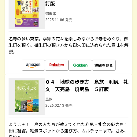
訂版
御朱印
2025.11.06 発売
名寺の多い東京。季節の花々を楽しみながらお寺をめぐり、御
朱印を頂く。御朱印の頂き方から御朱印に込められた意味を解
説。
詳細を見る
０４ 地球の歩き方 島旅 利尻 礼
文 天売島 焼尻島 ５訂版
島旅
2026.02.13 発売
ようこそ！ 島の人たちが教えてくれた利尻・礼文の魅力を１
冊に凝縮。絶景スポットから遊び方、カルチャーまで。さあ、