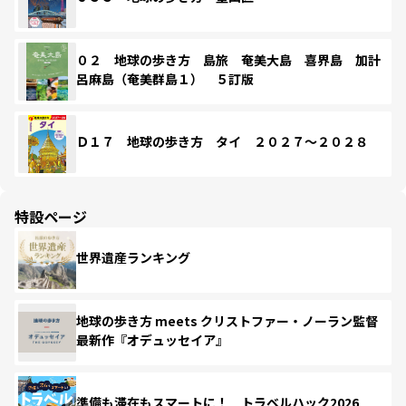
０２ 地球の歩き方 島旅 奄美大島 喜界島 加計
呂麻島（奄美群島１） ５訂版
Ｄ１７ 地球の歩き方 タイ ２０２７～２０２８
特設ページ
世界遺産ランキング
地球の歩き方 meets クリストファー・ノーラン監督
最新作『オデュッセイア』
準備も滞在もスマートに！ トラベルハック2026