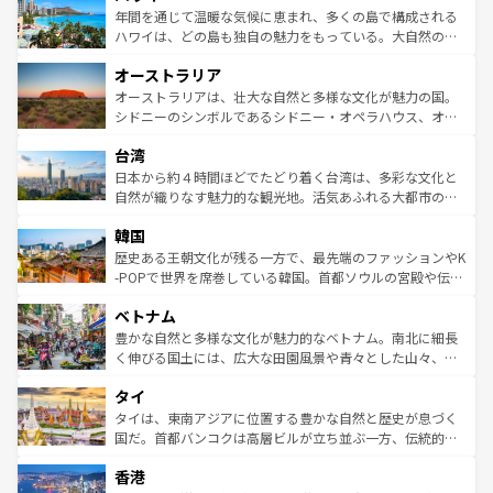
着のスイス情報は
コンテンツ一覧
を参照してほしい。
ンメントが詰まった刺激的なスポットだ。一方、アメリカ
年間を通じて温暖な気候に恵まれ、多くの島で構成される
西部には大自然が広がり、グランドキャニオンやイエロー
ハワイは、どの島も独自の魅力をもっている。大自然の神
ストーン国立公園といった絶景が堪能できる。さらに、南
秘を感じたいなら、火山が生み出した壮大な景観を誇るハ
オーストラリア
部のニューオーリンズでは、音楽と美食が融合した独特の
ワイ島は見逃せない。また、定番の観光地といえばオアフ
文化が魅力。旅行者はアメリカの各地域で異なる魅力を楽
島だが、静かな自然を求めるならマウイ島やカウアイ島が
オーストラリアは、壮大な自然と多様な文化が魅力の国。
しみながら、その多様性と豊かな歴史を感じることができ
おすすめ。エメラルドグリーンに輝く海をはじめ、豊かな
シドニーのシンボルであるシドニー・オペラハウス、オー
るだろう。車でのロードトリップや列車の旅も、アメリカ
文化や歴史が息づいている。「アロハスピリット」と呼ば
ストラリア東海岸北部に広がる大サンゴ礁地帯グレートバ
ならではの贅沢な旅のスタイルだ。 なお、新着のアメリカ
台湾
れるおもてなしの心で訪れる人々を迎えてくれるハワイの
リアリーフや大陸中央部にそびえるウルル（エアーズロッ
情報は
コンテンツ一覧
を参照してほしい。
人々、おいしいローカルフードやハワイアンミュージッ
ク）、タスマニアの美しい原生林やケアンズの熱帯雨林な
日本から約４時間ほどでたどり着く台湾は、多彩な文化と
ク、伝統的なフラダンスなど、すべてがハワイの魅力を彩
ど、見どころがたくさん。また、カフェやワイン、オージ
自然が織りなす魅力的な観光地。活気あふれる大都市の台
っている。訪れるたびに新しい発見と感動が待っているハ
ービーフなどの食文化も豊かで、美味しいものであふれて
北やノスタルジックな町並みが人気な九份（ジォウフェ
ワイを、存分に味わってほしい。 なお、新着のハワイ情報
韓国
いる。アクティビティも充実しており、サーフィンやダイ
ン）、静ひつな山岳地帯である台湾東部など、都市の喧騒
は
コンテンツ一覧
を参照してほしい。
ビング、ハイキングなど、アウトドア好きにはたまらな
と山間の静けさが共存しており、訪れる人に新しい発見と
歴史ある王朝文化が残る一方で、最先端のファッションやK
い。オーストラリアの多彩な魅力を存分に味わいつくそ
驚きをもたらしてくれる。また、奥深い台湾の食文化も魅
-POPで世界を席巻している韓国。首都ソウルの宮殿や伝統
う。 なお、新着のオーストラリア情報は
コンテンツ一覧
を
力で、夜市などの屋台グルメから高級料理、ヘルシーで美
家屋が並ぶエリアでは韓国の歴史と文化に浸ることがで
参照してほしい。
ベトナム
容にもいいと評判のスイーツなど、バラエティ豊かな料理
き、地方に足を延ばせば四季折々の自然美を楽しむことが
が味わえる。 なお、新着の台湾情報は
コンテンツ一覧
を参
できる。そして、キムチや焼肉、絶品のストリートフード
豊かな自然と多様な文化が魅力的なベトナム。南北に細長
照してほしい。
まで、さまざまな韓国料理が待っている。夜には、韓国な
く伸びる国土には、広大な田園風景や青々とした山々、世
らではのナイトライフも堪能できる。あたたかいホスピタ
界遺産に登録された壮大な自然景観が点在し、都市部では
タイ
リティに包まれながら、韓国の多彩な魅力を心ゆくまで味
急速な発展と共に伝統が息づく。ハノイの古い町並みやホ
わってみてほしい。 なお、新着の韓国情報は
コンテンツ一
ーチミン市のフランス統治時代の建物も、独特の雰囲気を
タイは、東南アジアに位置する豊かな自然と歴史が息づく
覧
を参照してほしい。
醸し出している。また、バラエティの豊かさとおいしさで
国だ。首都バンコクは高層ビルが立ち並ぶ一方、伝統的な
世界中の食通を魅了してやまないベトナム料理も魅力のひ
寺院や市場がいたるところに点在し、古きよき文化と現代
香港
とつ。フォーやバインミー、ベトナムコーヒーなどは、ぜ
の活気が交差している。北部ではチェンマイなどの山岳地