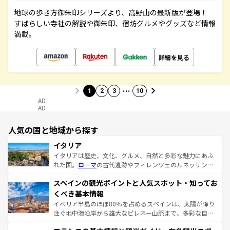
地球の歩き方御朱印シリーズより、高野山の最新版が登場！
すばらしい寺社の解説や御朱印、宿坊グルメやグッズなど情報
満載。
詳細を見る
…
1
2
3
10
AD
AD
人気の国と地域から探す
イタリア
イタリアは歴史、文化、グルメ、自然と多彩な魅力にあふ
れた国。
ローマ
の古代遺跡やフィレンツェのルネッサンス
美術、ヴェネツィアの運河など、歴史あるスポットはもち
スペインの観光ポイントと人気スポット・知ってお
ろん、トスカーナの美しい田園風景やアマルフィ海岸の絶
景など、自然景観も見逃せない。観光の合間には、本場の
くべき基本情報
ピザやパスタなど、絶品のイタリア料理を堪能することも
イベリア半島のほぼ80％を占めるスペインは、太陽が降り
できる。朝目覚めてから夜眠るまで、すべての瞬間を楽し
注ぐ地中海沿岸から雄大なピレネー山脈まで、多彩な自然
ませてくれるイタリアで、忘れられない旅をしてみよう！
と文化が詰まったヨーロッパ屈指の旅行先だ。多様な地域
なお、新着のイタリア情報は
コンテンツ一覧
を参照してほ