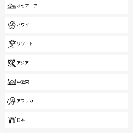
オセアニア
ハワイ
リゾート
アジア
中近東
アフリカ
日本