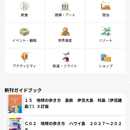
飲食
建築・アート
宿泊
イベント・観戦
世界遺産
リゾート
アクティビティ
鉄道・フライト
ショップ
新刊ガイドブック
１５ 地球の歩き方 島旅 伊豆大島 利島（伊豆諸
島①）３訂版
Ｃ０２ 地球の歩き方 ハワイ島 ２０２７～２０２
８