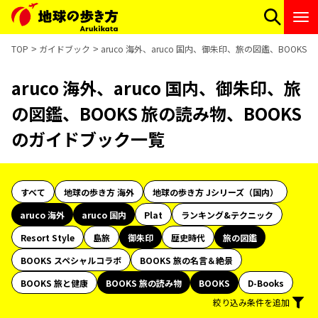
TOP
ガイドブック
aruco 海外、aruco 国内、御朱印、旅の図鑑、BOOK
aruco 海外、aruco 国内、御朱印、旅
の図鑑、BOOKS 旅の読み物、BOOKS
のガイドブック一覧
すべて
地球の歩き方 海外
地球の歩き方 Jシリーズ（国内）
aruco 海外
aruco 国内
Plat
ランキング&テクニック
Resort Style
島旅
御朱印
歴史時代
旅の図鑑
BOOKS スペシャルコラボ
BOOKS 旅の名言＆絶景
BOOKS 旅と健康
BOOKS 旅の読み物
BOOKS
D-Books
絞り込み条件を追加