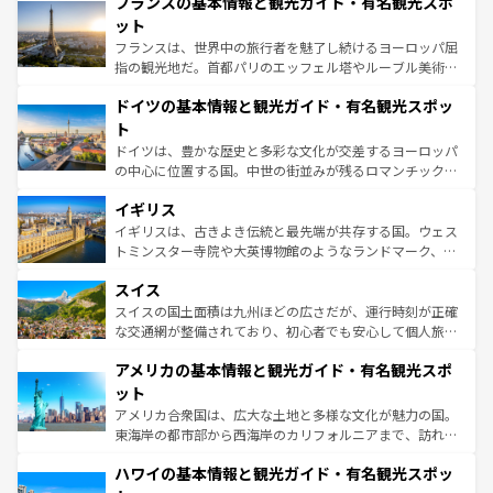
フランスの基本情報と観光ガイド・有名観光スポ
文化が根付くこの国では、情熱的なフラメンコ、熱気あふ
しい。
れる闘牛、そして美味しいタパスが生活の一部となってい
ット
る。首都マドリードの洗練された雰囲気や、バルセロナの
フランスは、世界中の旅行者を魅了し続けるヨーロッパ屈
アートに溢れた街角から、地方では古代ローマ遺跡や中世
指の観光地だ。首都パリのエッフェル塔やルーブル美術館
の城塞都市、穏やかなビーチリゾートまで多彩な表情を見
といった象徴的なスポットから、田舎町の古風な美しさま
せる。地方によって風土や気候が異なるスペインはその個
ドイツの基本情報と観光ガイド・有名観光スポッ
で、幅広い魅力が詰まっている。華麗な宮殿、歴史的な大
性で訪れる人を魅了する。 なお、新着のスペイン情報は
コ
聖堂、美しいビーチ、そして豊かな自然が、訪れる者を心
ト
ンテンツ一覧
を参照してほしい。
から魅了する。また、フランスは美食の国としても知ら
ドイツは、豊かな歴史と多彩な文化が交差するヨーロッパ
れ、フランス料理はユネスコ無形文化遺産にも登録されて
の中心に位置する国。中世の街並みが残るロマンチック街
いる。シャンパンの発祥地であるランス、プロヴァンスの
道から、未来を先取りするようなモダンな都市まで多様な
香り高いラベンダー畑など、多彩な楽しみ方が可能だ。さ
イギリス
顔を持つこの国は、どこを歩いても飽きることがない。ベ
らに、パリ以外の地域にも魅力が溢れており、どの街角に
ルリンの文化的活気、バイエルン州のアルプスの絶景、そ
イギリスは、古きよき伝統と最先端が共存する国。ウェス
も豊かな歴史と文化が息づいている。パリ以外の個性あふ
してライン川沿いのワイン畑といった風景は必見。ビール
トミンスター寺院や大英博物館のようなランドマーク、歴
れる地方に足を運ぶとそれぞれで全く異なる文化を体験で
とソーセージを味わいながら地元の人と過ごす楽しい時間
史ある大学都市、美しい丘陵地帯や牧歌的な風景など、エ
きるだろう。 なお、新着のフランス情報は
コンテンツ一覧
スイス
は、お酒好きな人にはぜひ体験してほしい。 なお、新着の
リアごとに異なる魅力がある。また、優雅なアフタヌーン
を参照してほしい。
ドイツ情報は
コンテンツ一覧
を参照してほしい。
ティー、ビール好きにはたまらない英国パブ、サッカー観
スイスの国土面積は九州ほどの広さだが、運行時刻が正確
戦など、本場だからこそできる体験も豊富。イギリスを旅
な交通網が整備されており、初心者でも安心して個人旅行
して楽しみつくそう。 なお、新着のイギリス情報は
コンテ
を楽しめる。日本同様に時刻表どおりの旅が可能だ。中世
アメリカの基本情報と観光ガイド・有名観光スポ
ンツ一覧
を参照してほしい。
の建物がそのまま残る町や、スイスならではのユニークな
博物館もあり、アルプス観光だけでなく町歩きも満喫する
ット
ことができる。国民の所得が高いため物価も高いが、旅行
アメリカ合衆国は、広大な土地と多様な文化が魅力の国。
者向けの交通パス提供のサービスもあり、うまく活用すれ
東海岸の都市部から西海岸のカリフォルニアまで、訪れる
ば市内交通費無料で観光を楽しむこともできる。 なお、新
場所ごとに異なる風景と体験が待っている。ニューヨーク
着のスイス情報は
コンテンツ一覧
を参照してほしい。
ハワイの基本情報と観光ガイド・有名観光スポッ
のような巨大都市は、観光、ショッピング、エンターテイ