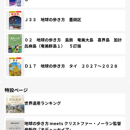
Ｊ３３ 地球の歩き方 墨田区
０２ 地球の歩き方 島旅 奄美大島 喜界島 加計
呂麻島（奄美群島１） ５訂版
Ｄ１７ 地球の歩き方 タイ ２０２７～２０２８
特設ページ
世界遺産ランキング
地球の歩き方 meets クリストファー・ノーラン監督
最新作『オデュッセイア』