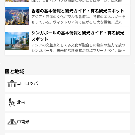
世界中の食通を魅了してやまないベトナム料理も魅力のひ
寺院や市場がいたるところに点在し、古きよき文化と現代
香港の基本情報と観光ガイド・有名観光スポット
とつ。フォーやバインミー、ベトナムコーヒーなどは、ぜ
の活気が交差している。北部ではチェンマイなどの山岳地
ひ現地で味わいたい。どの地域を訪れてもあたたかい人々
帯で自然と触れ合い、南部ではプーケットやクラビの美し
アジアと西洋の文化が交わる香港は、特有のエネルギーを
が旅行者を迎えてくれるので、きっと忘れられない旅にな
いビーチでリゾート気分を楽しむことができる。タイ料理
もっている。ヴィクトリア湾に広がる壮大な景色、近未来
るはずだ。 なお、新着のベトナム情報は
コンテンツ一覧
を
は世界的に有名で、屋台から高級レストランまで味覚を刺
的なアートスポット、そして歴史と現代が融合した町並
参照してほしい。
シンガポールの基本情報と観光ガイド・有名観光
激する。気候は一年中温暖で、どの季節にも異なる楽しみ
み、どこを訪れても感動するはず。観光スポットが密集し
が待っている。親しみやすいタイの人々、仏教を中心とし
ており、効率よく見どころを回れるのも魅力。息をのむよ
スポット
た文化、そして多様な観光資源が、訪れる旅人を魅了し続
うな絶景から文化的な体験まで、香港を存分に楽しみ尽く
アジアの交差点として多文化が融合した独自の魅力を放つ
ける。 なお、新着のタイ情報は
コンテンツ一覧
を参照して
そう。 なお、新着の香港情報は
コンテンツ一覧
を参照して
シンガポール。未来的な建築物が並ぶマリーナベイ、歴史
ほしい。
ほしい。
と伝統を感じられるエスニックタウン、多数の緑豊かな公
園や自然保護区など、自然が調和した近代的な景観と文化
の多様性あふれるカラフルな町は、どこを歩いても新しい
国と地域
発見がある。さらに、治安のよさや充実した公共交通機関
も、旅行者にとっては魅力的なポイント。グルメも豊富
で、ホーカーズは地元の風情を楽しめる外せないスポット
ヨーロッパ
だ。訪れる人を飽きさせないシンガポールで、多様な魅力
を体感しよう。 なお、新着のシンガポール情報は
コンテン
ツ一覧
を参照してほしい。
北米
中南米