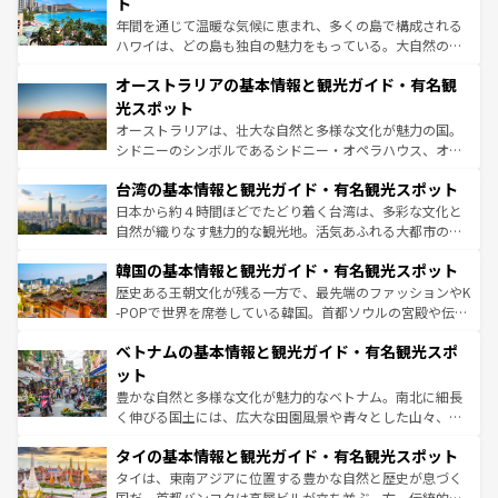
ンメントが詰まった刺激的なスポットだ。一方、アメリカ
ト
西部には大自然が広がり、グランドキャニオンやイエロー
年間を通じて温暖な気候に恵まれ、多くの島で構成される
ストーン国立公園といった絶景が堪能できる。さらに、南
ハワイは、どの島も独自の魅力をもっている。大自然の神
部のニューオーリンズでは、音楽と美食が融合した独特の
秘を感じたいなら、火山が生み出した壮大な景観を誇るハ
文化が魅力。旅行者はアメリカの各地域で異なる魅力を楽
オーストラリアの基本情報と観光ガイド・有名観
ワイ島は見逃せない。また、定番の観光地といえばオアフ
しみながら、その多様性と豊かな歴史を感じることができ
島だが、静かな自然を求めるならマウイ島やカウアイ島が
光スポット
るだろう。車でのロードトリップや列車の旅も、アメリカ
おすすめ。エメラルドグリーンに輝く海をはじめ、豊かな
オーストラリアは、壮大な自然と多様な文化が魅力の国。
ならではの贅沢な旅のスタイルだ。 なお、新着のアメリカ
文化や歴史が息づいている。「アロハスピリット」と呼ば
シドニーのシンボルであるシドニー・オペラハウス、オー
情報は
コンテンツ一覧
を参照してほしい。
れるおもてなしの心で訪れる人々を迎えてくれるハワイの
ストラリア東海岸北部に広がる大サンゴ礁地帯グレートバ
人々、おいしいローカルフードやハワイアンミュージッ
台湾の基本情報と観光ガイド・有名観光スポット
リアリーフや大陸中央部にそびえるウルル（エアーズロッ
ク、伝統的なフラダンスなど、すべてがハワイの魅力を彩
ク）、タスマニアの美しい原生林やケアンズの熱帯雨林な
日本から約４時間ほどでたどり着く台湾は、多彩な文化と
っている。訪れるたびに新しい発見と感動が待っているハ
ど、見どころがたくさん。また、カフェやワイン、オージ
自然が織りなす魅力的な観光地。活気あふれる大都市の台
ワイを、存分に味わってほしい。 なお、新着のハワイ情報
ービーフなどの食文化も豊かで、美味しいものであふれて
北やノスタルジックな町並みが人気な九份（ジォウフェ
は
コンテンツ一覧
を参照してほしい。
韓国の基本情報と観光ガイド・有名観光スポット
いる。アクティビティも充実しており、サーフィンやダイ
ン）、静ひつな山岳地帯である台湾東部など、都市の喧騒
ビング、ハイキングなど、アウトドア好きにはたまらな
と山間の静けさが共存しており、訪れる人に新しい発見と
歴史ある王朝文化が残る一方で、最先端のファッションやK
い。オーストラリアの多彩な魅力を存分に味わいつくそ
驚きをもたらしてくれる。また、奥深い台湾の食文化も魅
-POPで世界を席巻している韓国。首都ソウルの宮殿や伝統
う。 なお、新着のオーストラリア情報は
コンテンツ一覧
を
力で、夜市などの屋台グルメから高級料理、ヘルシーで美
家屋が並ぶエリアでは韓国の歴史と文化に浸ることがで
参照してほしい。
ベトナムの基本情報と観光ガイド・有名観光スポ
容にもいいと評判のスイーツなど、バラエティ豊かな料理
き、地方に足を延ばせば四季折々の自然美を楽しむことが
が味わえる。 なお、新着の台湾情報は
コンテンツ一覧
を参
できる。そして、キムチや焼肉、絶品のストリートフード
ット
照してほしい。
まで、さまざまな韓国料理が待っている。夜には、韓国な
豊かな自然と多様な文化が魅力的なベトナム。南北に細長
らではのナイトライフも堪能できる。あたたかいホスピタ
く伸びる国土には、広大な田園風景や青々とした山々、世
リティに包まれながら、韓国の多彩な魅力を心ゆくまで味
界遺産に登録された壮大な自然景観が点在し、都市部では
わってみてほしい。 なお、新着の韓国情報は
コンテンツ一
タイの基本情報と観光ガイド・有名観光スポット
急速な発展と共に伝統が息づく。ハノイの古い町並みやホ
覧
を参照してほしい。
ーチミン市のフランス統治時代の建物も、独特の雰囲気を
タイは、東南アジアに位置する豊かな自然と歴史が息づく
醸し出している。また、バラエティの豊かさとおいしさで
国だ。首都バンコクは高層ビルが立ち並ぶ一方、伝統的な