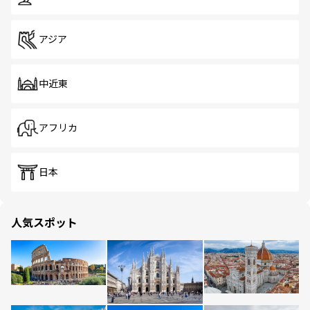
アジア
中近東
アフリカ
日本
人気スポット