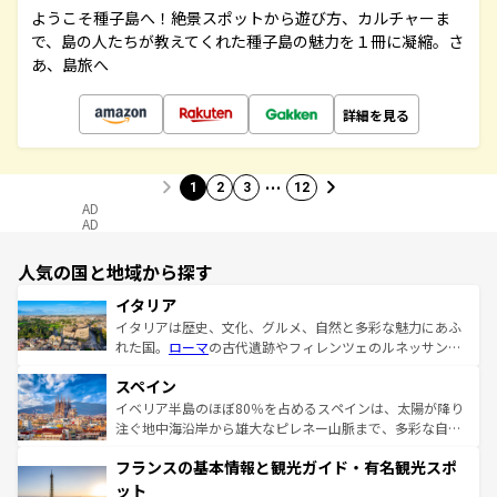
ようこそ種子島へ！絶景スポットから遊び方、カルチャーま
で、島の人たちが教えてくれた種子島の魅力を１冊に凝縮。さ
あ、島旅へ
詳細を見る
…
1
2
3
12
AD
AD
人気の国と地域から探す
イタリア
イタリアは歴史、文化、グルメ、自然と多彩な魅力にあふ
れた国。
ローマ
の古代遺跡やフィレンツェのルネッサンス
美術、ヴェネツィアの運河など、歴史あるスポットはもち
スペイン
ろん、トスカーナの美しい田園風景やアマルフィ海岸の絶
景など、自然景観も見逃せない。観光の合間には、本場の
イベリア半島のほぼ80％を占めるスペインは、太陽が降り
ピザやパスタなど、絶品のイタリア料理を堪能することも
注ぐ地中海沿岸から雄大なピレネー山脈まで、多彩な自然
できる。朝目覚めてから夜眠るまで、すべての瞬間を楽し
と文化が詰まったヨーロッパ屈指の旅行先だ。多様な地域
フランスの基本情報と観光ガイド・有名観光スポ
ませてくれるイタリアで、忘れられない旅をしてみよう！
文化が根付くこの国では、情熱的なフラメンコ、熱気あふ
なお、新着のイタリア情報は
コンテンツ一覧
を参照してほ
れる闘牛、そして美味しいタパスが生活の一部となってい
ット