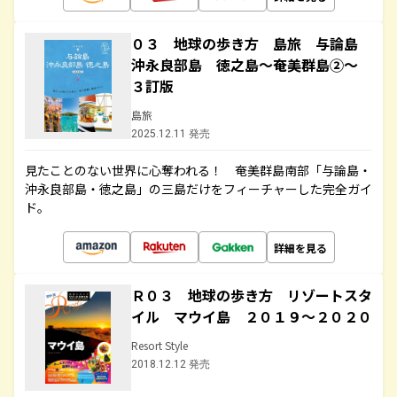
０３ 地球の歩き方 島旅 与論島
沖永良部島 徳之島～奄美群島②～
３訂版
島旅
2025.12.11 発売
見たことのない世界に心奪われる！ 奄美群島南部「与論島・
沖永良部島・徳之島」の三島だけをフィーチャーした完全ガイ
ド。
詳細を見る
Ｒ０３ 地球の歩き方 リゾートスタ
イル マウイ島 ２０１９～２０２０
Resort Style
2018.12.12 発売