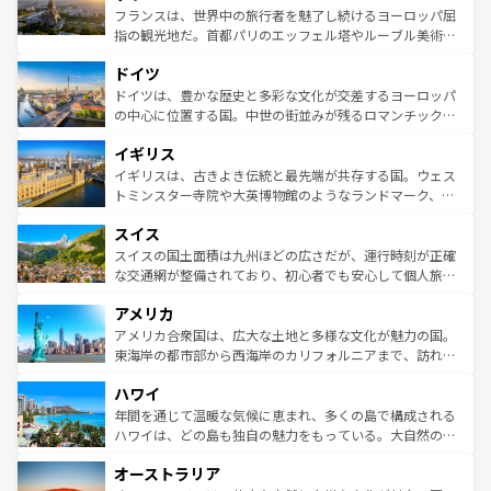
しい。
る。首都マドリードの洗練された雰囲気や、バルセロナの
フランスは、世界中の旅行者を魅了し続けるヨーロッパ屈
アートに溢れた街角から、地方では古代ローマ遺跡や中世
指の観光地だ。首都パリのエッフェル塔やルーブル美術館
の城塞都市、穏やかなビーチリゾートまで多彩な表情を見
といった象徴的なスポットから、田舎町の古風な美しさま
せる。地方によって風土や気候が異なるスペインはその個
ドイツ
で、幅広い魅力が詰まっている。華麗な宮殿、歴史的な大
性で訪れる人を魅了する。 なお、新着のスペイン情報は
コ
聖堂、美しいビーチ、そして豊かな自然が、訪れる者を心
ドイツは、豊かな歴史と多彩な文化が交差するヨーロッパ
ンテンツ一覧
を参照してほしい。
から魅了する。また、フランスは美食の国としても知ら
の中心に位置する国。中世の街並みが残るロマンチック街
れ、フランス料理はユネスコ無形文化遺産にも登録されて
道から、未来を先取りするようなモダンな都市まで多様な
イギリス
いる。シャンパンの発祥地であるランス、プロヴァンスの
顔を持つこの国は、どこを歩いても飽きることがない。ベ
香り高いラベンダー畑など、多彩な楽しみ方が可能だ。さ
ルリンの文化的活気、バイエルン州のアルプスの絶景、そ
イギリスは、古きよき伝統と最先端が共存する国。ウェス
らに、パリ以外の地域にも魅力が溢れており、どの街角に
してライン川沿いのワイン畑といった風景は必見。ビール
トミンスター寺院や大英博物館のようなランドマーク、歴
も豊かな歴史と文化が息づいている。パリ以外の個性あふ
とソーセージを味わいながら地元の人と過ごす楽しい時間
史ある大学都市、美しい丘陵地帯や牧歌的な風景など、エ
れる地方に足を運ぶとそれぞれで全く異なる文化を体験で
スイス
は、お酒好きな人にはぜひ体験してほしい。 なお、新着の
リアごとに異なる魅力がある。また、優雅なアフタヌーン
きるだろう。 なお、新着のフランス情報は
コンテンツ一覧
ドイツ情報は
コンテンツ一覧
を参照してほしい。
ティー、ビール好きにはたまらない英国パブ、サッカー観
スイスの国土面積は九州ほどの広さだが、運行時刻が正確
を参照してほしい。
戦など、本場だからこそできる体験も豊富。イギリスを旅
な交通網が整備されており、初心者でも安心して個人旅行
して楽しみつくそう。 なお、新着のイギリス情報は
コンテ
を楽しめる。日本同様に時刻表どおりの旅が可能だ。中世
アメリカ
ンツ一覧
を参照してほしい。
の建物がそのまま残る町や、スイスならではのユニークな
博物館もあり、アルプス観光だけでなく町歩きも満喫する
アメリカ合衆国は、広大な土地と多様な文化が魅力の国。
ことができる。国民の所得が高いため物価も高いが、旅行
東海岸の都市部から西海岸のカリフォルニアまで、訪れる
者向けの交通パス提供のサービスもあり、うまく活用すれ
場所ごとに異なる風景と体験が待っている。ニューヨーク
ハワイ
ば市内交通費無料で観光を楽しむこともできる。 なお、新
のような巨大都市は、観光、ショッピング、エンターテイ
着のスイス情報は
コンテンツ一覧
を参照してほしい。
ンメントが詰まった刺激的なスポットだ。一方、アメリカ
年間を通じて温暖な気候に恵まれ、多くの島で構成される
西部には大自然が広がり、グランドキャニオンやイエロー
ハワイは、どの島も独自の魅力をもっている。大自然の神
ストーン国立公園といった絶景が堪能できる。さらに、南
秘を感じたいなら、火山が生み出した壮大な景観を誇るハ
オーストラリア
部のニューオーリンズでは、音楽と美食が融合した独特の
ワイ島は見逃せない。また、定番の観光地といえばオアフ