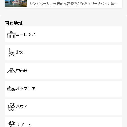
た文化、そして多様な観光資源が、訪れる旅人を魅了し続
うな絶景から文化的な体験まで、香港を存分に楽しみ尽く
シンガポール。未来的な建築物が並ぶマリーナベイ、歴史
ける。 なお、新着のタイ情報は
コンテンツ一覧
を参照して
そう。 なお、新着の香港情報は
コンテンツ一覧
を参照して
と伝統を感じられるエスニックタウン、多数の緑豊かな公
ほしい。
ほしい。
園や自然保護区など、自然が調和した近代的な景観と文化
の多様性あふれるカラフルな町は、どこを歩いても新しい
国と地域
発見がある。さらに、治安のよさや充実した公共交通機関
も、旅行者にとっては魅力的なポイント。グルメも豊富
で、ホーカーズは地元の風情を楽しめる外せないスポット
ヨーロッパ
だ。訪れる人を飽きさせないシンガポールで、多様な魅力
を体感しよう。 なお、新着のシンガポール情報は
コンテン
ツ一覧
を参照してほしい。
北米
中南米
オセアニア
ハワイ
リゾート