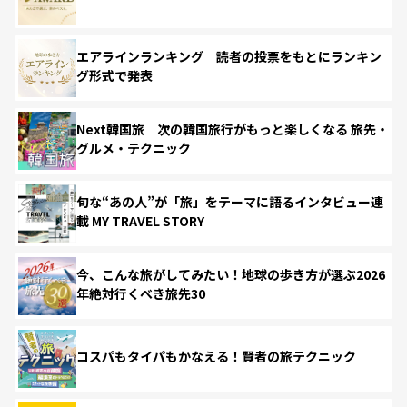
エアラインランキング 読者の投票をもとにランキン
グ形式で発表
Next韓国旅 次の韓国旅行がもっと楽しくなる 旅先・
グルメ・テクニック
旬な“あの人”が「旅」をテーマに語るインタビュー連
載 MY TRAVEL STORY
今、こんな旅がしてみたい！地球の歩き方が選ぶ2026
年絶対行くべき旅先30
コスパもタイパもかなえる！賢者の旅テクニック