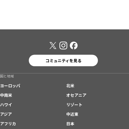
コミュニティを見る
国と地域
ヨーロッパ
北米
中南米
オセアニア
ハワイ
リゾート
アジア
中近東
アフリカ
日本