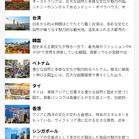
文化が魅力。旅行者はアメリカの各地域で異なる魅力を楽
島だが、静かな自然を求めるならマウイ島やカウアイ島が
オーストラリアは、壮大な自然と多様な文化が魅力の国。
しみながら、その多様性と豊かな歴史を感じることができ
おすすめ。エメラルドグリーンに輝く海をはじめ、豊かな
シドニーのシンボルであるシドニー・オペラハウス、オー
るだろう。車でのロードトリップや列車の旅も、アメリカ
文化や歴史が息づいている。「アロハスピリット」と呼ば
ストラリア東海岸北部に広がる大サンゴ礁地帯グレートバ
ならではの贅沢な旅のスタイルだ。 なお、新着のアメリカ
台湾
れるおもてなしの心で訪れる人々を迎えてくれるハワイの
リアリーフや大陸中央部にそびえるウルル（エアーズロッ
情報は
コンテンツ一覧
を参照してほしい。
人々、おいしいローカルフードやハワイアンミュージッ
ク）、タスマニアの美しい原生林やケアンズの熱帯雨林な
日本から約４時間ほどでたどり着く台湾は、多彩な文化と
ク、伝統的なフラダンスなど、すべてがハワイの魅力を彩
ど、見どころがたくさん。また、カフェやワイン、オージ
自然が織りなす魅力的な観光地。活気あふれる大都市の台
っている。訪れるたびに新しい発見と感動が待っているハ
ービーフなどの食文化も豊かで、美味しいものであふれて
北やノスタルジックな町並みが人気な九份（ジォウフェ
ワイを、存分に味わってほしい。 なお、新着のハワイ情報
韓国
いる。アクティビティも充実しており、サーフィンやダイ
ン）、静ひつな山岳地帯である台湾東部など、都市の喧騒
は
コンテンツ一覧
を参照してほしい。
ビング、ハイキングなど、アウトドア好きにはたまらな
と山間の静けさが共存しており、訪れる人に新しい発見と
歴史ある王朝文化が残る一方で、最先端のファッションやK
い。オーストラリアの多彩な魅力を存分に味わいつくそ
驚きをもたらしてくれる。また、奥深い台湾の食文化も魅
-POPで世界を席巻している韓国。首都ソウルの宮殿や伝統
う。 なお、新着のオーストラリア情報は
コンテンツ一覧
を
力で、夜市などの屋台グルメから高級料理、ヘルシーで美
家屋が並ぶエリアでは韓国の歴史と文化に浸ることがで
参照してほしい。
ベトナム
容にもいいと評判のスイーツなど、バラエティ豊かな料理
き、地方に足を延ばせば四季折々の自然美を楽しむことが
が味わえる。 なお、新着の台湾情報は
コンテンツ一覧
を参
できる。そして、キムチや焼肉、絶品のストリートフード
豊かな自然と多様な文化が魅力的なベトナム。南北に細長
照してほしい。
まで、さまざまな韓国料理が待っている。夜には、韓国な
く伸びる国土には、広大な田園風景や青々とした山々、世
らではのナイトライフも堪能できる。あたたかいホスピタ
界遺産に登録された壮大な自然景観が点在し、都市部では
タイ
リティに包まれながら、韓国の多彩な魅力を心ゆくまで味
急速な発展と共に伝統が息づく。ハノイの古い町並みやホ
わってみてほしい。 なお、新着の韓国情報は
コンテンツ一
ーチミン市のフランス統治時代の建物も、独特の雰囲気を
タイは、東南アジアに位置する豊かな自然と歴史が息づく
覧
を参照してほしい。
醸し出している。また、バラエティの豊かさとおいしさで
国だ。首都バンコクは高層ビルが立ち並ぶ一方、伝統的な
世界中の食通を魅了してやまないベトナム料理も魅力のひ
寺院や市場がいたるところに点在し、古きよき文化と現代
香港
とつ。フォーやバインミー、ベトナムコーヒーなどは、ぜ
の活気が交差している。北部ではチェンマイなどの山岳地
ひ現地で味わいたい。どの地域を訪れてもあたたかい人々
帯で自然と触れ合い、南部ではプーケットやクラビの美し
アジアと西洋の文化が交わる香港は、特有のエネルギーを
が旅行者を迎えてくれるので、きっと忘れられない旅にな
いビーチでリゾート気分を楽しむことができる。タイ料理
もっている。ヴィクトリア湾に広がる壮大な景色、近未来
るはずだ。 なお、新着のベトナム情報は
コンテンツ一覧
を
は世界的に有名で、屋台から高級レストランまで味覚を刺
的なアートスポット、そして歴史と現代が融合した町並
参照してほしい。
シンガポール
激する。気候は一年中温暖で、どの季節にも異なる楽しみ
み、どこを訪れても感動するはず。観光スポットが密集し
が待っている。親しみやすいタイの人々、仏教を中心とし
ており、効率よく見どころを回れるのも魅力。息をのむよ
アジアの交差点として多文化が融合した独自の魅力を放つ