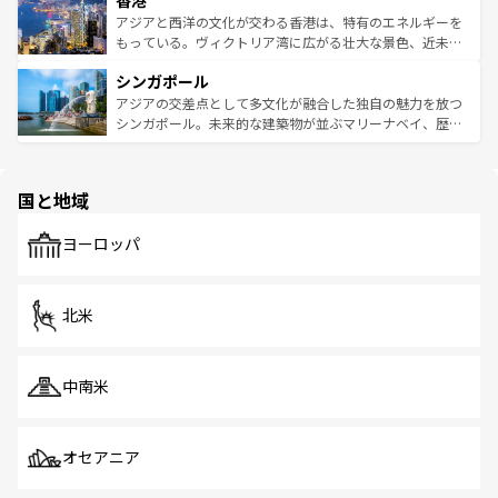
香港
の活気が交差している。北部ではチェンマイなどの山岳地
ひ現地で味わいたい。どの地域を訪れてもあたたかい人々
帯で自然と触れ合い、南部ではプーケットやクラビの美し
アジアと西洋の文化が交わる香港は、特有のエネルギーを
が旅行者を迎えてくれるので、きっと忘れられない旅にな
いビーチでリゾート気分を楽しむことができる。タイ料理
もっている。ヴィクトリア湾に広がる壮大な景色、近未来
るはずだ。 なお、新着のベトナム情報は
コンテンツ一覧
を
は世界的に有名で、屋台から高級レストランまで味覚を刺
的なアートスポット、そして歴史と現代が融合した町並
参照してほしい。
シンガポール
激する。気候は一年中温暖で、どの季節にも異なる楽しみ
み、どこを訪れても感動するはず。観光スポットが密集し
が待っている。親しみやすいタイの人々、仏教を中心とし
ており、効率よく見どころを回れるのも魅力。息をのむよ
アジアの交差点として多文化が融合した独自の魅力を放つ
た文化、そして多様な観光資源が、訪れる旅人を魅了し続
うな絶景から文化的な体験まで、香港を存分に楽しみ尽く
シンガポール。未来的な建築物が並ぶマリーナベイ、歴史
ける。 なお、新着のタイ情報は
コンテンツ一覧
を参照して
そう。 なお、新着の香港情報は
コンテンツ一覧
を参照して
と伝統を感じられるエスニックタウン、多数の緑豊かな公
ほしい。
ほしい。
園や自然保護区など、自然が調和した近代的な景観と文化
の多様性あふれるカラフルな町は、どこを歩いても新しい
国と地域
発見がある。さらに、治安のよさや充実した公共交通機関
も、旅行者にとっては魅力的なポイント。グルメも豊富
で、ホーカーズは地元の風情を楽しめる外せないスポット
ヨーロッパ
だ。訪れる人を飽きさせないシンガポールで、多様な魅力
を体感しよう。 なお、新着のシンガポール情報は
コンテン
ツ一覧
を参照してほしい。
北米
中南米
オセアニア