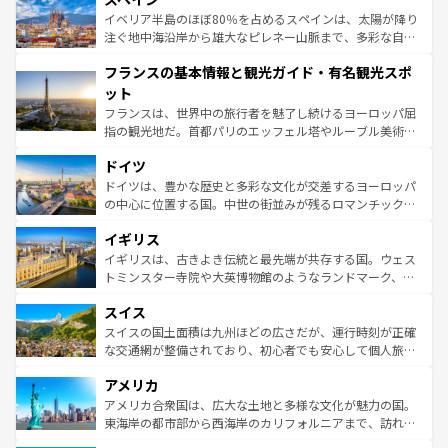
景など、自然景観も見逃せない。観光の合間には、本場の
イベリア半島のほぼ80％を占めるスペインは、太陽が降り
ピザやパスタなど、絶品のイタリア料理を堪能することも
注ぐ地中海沿岸から雄大なピレネー山脈まで、多彩な自然
できる。朝目覚めてから夜眠るまで、すべての瞬間を楽し
と文化が詰まったヨーロッパ屈指の旅行先だ。多様な地域
フランスの基本情報と観光ガイド・有名観光スポ
ませてくれるイタリアで、忘れられない旅をしてみよう！
文化が根付くこの国では、情熱的なフラメンコ、熱気あふ
なお、新着のイタリア情報は
コンテンツ一覧
を参照してほ
れる闘牛、そして美味しいタパスが生活の一部となってい
ット
しい。
る。首都マドリードの洗練された雰囲気や、バルセロナの
フランスは、世界中の旅行者を魅了し続けるヨーロッパ屈
アートに溢れた街角から、地方では古代ローマ遺跡や中世
指の観光地だ。首都パリのエッフェル塔やルーブル美術館
の城塞都市、穏やかなビーチリゾートまで多彩な表情を見
といった象徴的なスポットから、田舎町の古風な美しさま
せる。地方によって風土や気候が異なるスペインはその個
ドイツ
で、幅広い魅力が詰まっている。華麗な宮殿、歴史的な大
性で訪れる人を魅了する。 なお、新着のスペイン情報は
コ
聖堂、美しいビーチ、そして豊かな自然が、訪れる者を心
ドイツは、豊かな歴史と多彩な文化が交差するヨーロッパ
ンテンツ一覧
を参照してほしい。
から魅了する。また、フランスは美食の国としても知ら
の中心に位置する国。中世の街並みが残るロマンチック街
れ、フランス料理はユネスコ無形文化遺産にも登録されて
道から、未来を先取りするようなモダンな都市まで多様な
イギリス
いる。シャンパンの発祥地であるランス、プロヴァンスの
顔を持つこの国は、どこを歩いても飽きることがない。ベ
香り高いラベンダー畑など、多彩な楽しみ方が可能だ。さ
ルリンの文化的活気、バイエルン州のアルプスの絶景、そ
イギリスは、古きよき伝統と最先端が共存する国。ウェス
らに、パリ以外の地域にも魅力が溢れており、どの街角に
してライン川沿いのワイン畑といった風景は必見。ビール
トミンスター寺院や大英博物館のようなランドマーク、歴
も豊かな歴史と文化が息づいている。パリ以外の個性あふ
とソーセージを味わいながら地元の人と過ごす楽しい時間
史ある大学都市、美しい丘陵地帯や牧歌的な風景など、エ
れる地方に足を運ぶとそれぞれで全く異なる文化を体験で
スイス
は、お酒好きな人にはぜひ体験してほしい。 なお、新着の
リアごとに異なる魅力がある。また、優雅なアフタヌーン
きるだろう。 なお、新着のフランス情報は
コンテンツ一覧
ドイツ情報は
コンテンツ一覧
を参照してほしい。
ティー、ビール好きにはたまらない英国パブ、サッカー観
スイスの国土面積は九州ほどの広さだが、運行時刻が正確
を参照してほしい。
戦など、本場だからこそできる体験も豊富。イギリスを旅
な交通網が整備されており、初心者でも安心して個人旅行
して楽しみつくそう。 なお、新着のイギリス情報は
コンテ
を楽しめる。日本同様に時刻表どおりの旅が可能だ。中世
アメリカ
ンツ一覧
を参照してほしい。
の建物がそのまま残る町や、スイスならではのユニークな
博物館もあり、アルプス観光だけでなく町歩きも満喫する
アメリカ合衆国は、広大な土地と多様な文化が魅力の国。
ことができる。国民の所得が高いため物価も高いが、旅行
東海岸の都市部から西海岸のカリフォルニアまで、訪れる
者向けの交通パス提供のサービスもあり、うまく活用すれ
場所ごとに異なる風景と体験が待っている。ニューヨーク