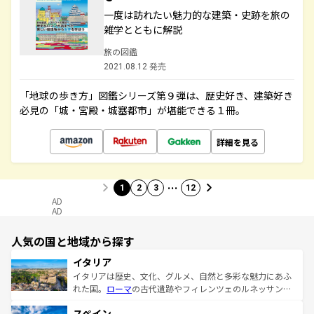
一度は訪れたい魅力的な建築・史跡を旅の
雑学とともに解説
旅の図鑑
2021.08.12 発売
「地球の歩き方」図鑑シリーズ第９弾は、歴史好き、建築好き
必見の「城・宮殿・城塞都市」が堪能できる１冊。
詳細を見る
…
1
2
3
12
AD
AD
人気の国と地域から探す
イタリア
イタリアは歴史、文化、グルメ、自然と多彩な魅力にあふ
れた国。
ローマ
の古代遺跡やフィレンツェのルネッサンス
美術、ヴェネツィアの運河など、歴史あるスポットはもち
スペイン
ろん、トスカーナの美しい田園風景やアマルフィ海岸の絶