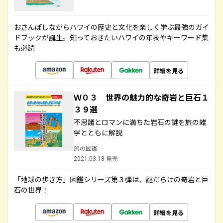
おさんぽしながらハワイの歴史と文化を楽しく学ぶ最強のガイ
ドブックが誕生。知っておきたいハワイの年表やキーワード集
も必読
詳細を見る
Ｗ０３ 世界の魅力的な奇岩と巨石１
３９選
不思議とロマンに満ちた岩石の謎を旅の雑
学とともに解説
旅の図鑑
2021.03.18 発売
「地球の歩き方」図鑑シリーズ第３弾は、謎だらけの奇岩と巨
石の世界！
詳細を見る