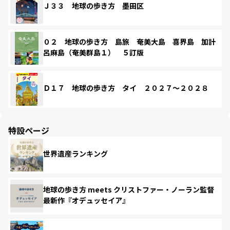
Ｊ３３ 地球の歩き方 墨田区
０２ 地球の歩き方 島旅 奄美大島 喜界島 加計
呂麻島（奄美群島１） ５訂版
Ｄ１７ 地球の歩き方 タイ ２０２７～２０２８
特設ページ
世界遺産ランキング
地球の歩き方 meets クリストファー・ノーラン監督
最新作『オデュッセイア』