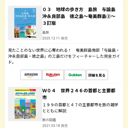
０３ 地球の歩き方 島旅 与論島
沖永良部島 徳之島～奄美群島②～
３訂版
島旅
2025.12.11 発売
見たことのない世界に心奪われる！ 奄美群島南部「与論島・
沖永良部島・徳之島」の三島だけをフィーチャーした完全ガイ
ド。
詳細を見る
Ｗ０４ 世界２４６の首都と主要都
市
１９９の首都と４７の主要都市を旅の雑学
とともに解説
旅の図鑑
2021.03.18 発売