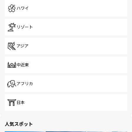
ハワイ
リゾート
アジア
中近東
アフリカ
日本
人気スポット