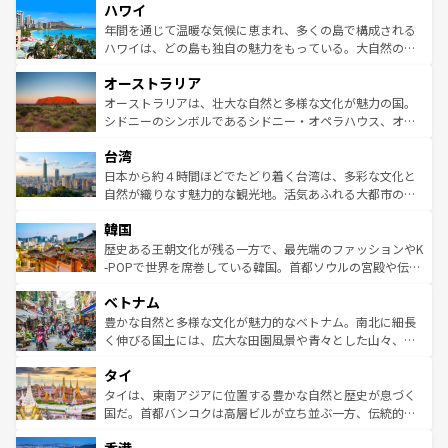
ハワイ
ば市内交通費無料で観光を楽しむこともできる。 なお、新
のような巨大都市は、観光、ショッピング、エンターテイ
着のスイス情報は
コンテンツ一覧
を参照してほしい。
ンメントが詰まった刺激的なスポットだ。一方、アメリカ
年間を通じて温暖な気候に恵まれ、多くの島で構成される
西部には大自然が広がり、グランドキャニオンやイエロー
ハワイは、どの島も独自の魅力をもっている。大自然の神
ストーン国立公園といった絶景が堪能できる。さらに、南
秘を感じたいなら、火山が生み出した壮大な景観を誇るハ
オーストラリア
部のニューオーリンズでは、音楽と美食が融合した独特の
ワイ島は見逃せない。また、定番の観光地といえばオアフ
文化が魅力。旅行者はアメリカの各地域で異なる魅力を楽
島だが、静かな自然を求めるならマウイ島やカウアイ島が
オーストラリアは、壮大な自然と多様な文化が魅力の国。
しみながら、その多様性と豊かな歴史を感じることができ
おすすめ。エメラルドグリーンに輝く海をはじめ、豊かな
シドニーのシンボルであるシドニー・オペラハウス、オー
るだろう。車でのロードトリップや列車の旅も、アメリカ
文化や歴史が息づいている。「アロハスピリット」と呼ば
ストラリア東海岸北部に広がる大サンゴ礁地帯グレートバ
ならではの贅沢な旅のスタイルだ。 なお、新着のアメリカ
台湾
れるおもてなしの心で訪れる人々を迎えてくれるハワイの
リアリーフや大陸中央部にそびえるウルル（エアーズロッ
情報は
コンテンツ一覧
を参照してほしい。
人々、おいしいローカルフードやハワイアンミュージッ
ク）、タスマニアの美しい原生林やケアンズの熱帯雨林な
日本から約４時間ほどでたどり着く台湾は、多彩な文化と
ク、伝統的なフラダンスなど、すべてがハワイの魅力を彩
ど、見どころがたくさん。また、カフェやワイン、オージ
自然が織りなす魅力的な観光地。活気あふれる大都市の台
っている。訪れるたびに新しい発見と感動が待っているハ
ービーフなどの食文化も豊かで、美味しいものであふれて
北やノスタルジックな町並みが人気な九份（ジォウフェ
ワイを、存分に味わってほしい。 なお、新着のハワイ情報
韓国
いる。アクティビティも充実しており、サーフィンやダイ
ン）、静ひつな山岳地帯である台湾東部など、都市の喧騒
は
コンテンツ一覧
を参照してほしい。
ビング、ハイキングなど、アウトドア好きにはたまらな
と山間の静けさが共存しており、訪れる人に新しい発見と
歴史ある王朝文化が残る一方で、最先端のファッションやK
い。オーストラリアの多彩な魅力を存分に味わいつくそ
驚きをもたらしてくれる。また、奥深い台湾の食文化も魅
-POPで世界を席巻している韓国。首都ソウルの宮殿や伝統
う。 なお、新着のオーストラリア情報は
コンテンツ一覧
を
力で、夜市などの屋台グルメから高級料理、ヘルシーで美
家屋が並ぶエリアでは韓国の歴史と文化に浸ることがで
参照してほしい。
ベトナム
容にもいいと評判のスイーツなど、バラエティ豊かな料理
き、地方に足を延ばせば四季折々の自然美を楽しむことが
が味わえる。 なお、新着の台湾情報は
コンテンツ一覧
を参
できる。そして、キムチや焼肉、絶品のストリートフード
豊かな自然と多様な文化が魅力的なベトナム。南北に細長
照してほしい。
まで、さまざまな韓国料理が待っている。夜には、韓国な
く伸びる国土には、広大な田園風景や青々とした山々、世
らではのナイトライフも堪能できる。あたたかいホスピタ
界遺産に登録された壮大な自然景観が点在し、都市部では
タイ
リティに包まれながら、韓国の多彩な魅力を心ゆくまで味
急速な発展と共に伝統が息づく。ハノイの古い町並みやホ
わってみてほしい。 なお、新着の韓国情報は
コンテンツ一
ーチミン市のフランス統治時代の建物も、独特の雰囲気を
タイは、東南アジアに位置する豊かな自然と歴史が息づく
覧
を参照してほしい。
醸し出している。また、バラエティの豊かさとおいしさで
国だ。首都バンコクは高層ビルが立ち並ぶ一方、伝統的な
世界中の食通を魅了してやまないベトナム料理も魅力のひ
寺院や市場がいたるところに点在し、古きよき文化と現代
とつ。フォーやバインミー、ベトナムコーヒーなどは、ぜ