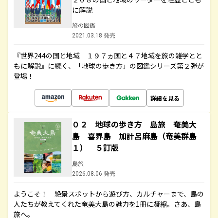
に解説
旅の図鑑
2021.03.18 発売
『世界244の国と地域 １９７ヵ国と４７地域を旅の雑学とと
もに解説』に続く、「地球の歩き方」の図鑑シリーズ第２弾が
登場！
詳細を見る
０２ 地球の歩き方 島旅 奄美大
島 喜界島 加計呂麻島（奄美群島
１） ５訂版
島旅
2026.08.06 発売
ようこそ！ 絶景スポットから遊び方、カルチャーまで、島の
人たちが教えてくれた奄美大島の魅力を1冊に凝縮。さあ、島
旅へ。