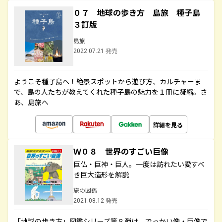
０７ 地球の歩き方 島旅 種子島
３訂版
島旅
2022.07.21 発売
ようこそ種子島へ！絶景スポットから遊び方、カルチャーま
で、島の人たちが教えてくれた種子島の魅力を１冊に凝縮。さ
あ、島旅へ
詳細を見る
Ｗ０８ 世界のすごい巨像
巨仏・巨神・巨人。一度は訪れたい愛すべ
き巨大造形を解説
旅の図鑑
2021.08.12 発売
「地球の歩き方」図鑑シリーズ第８弾は、でっかい像・巨像で