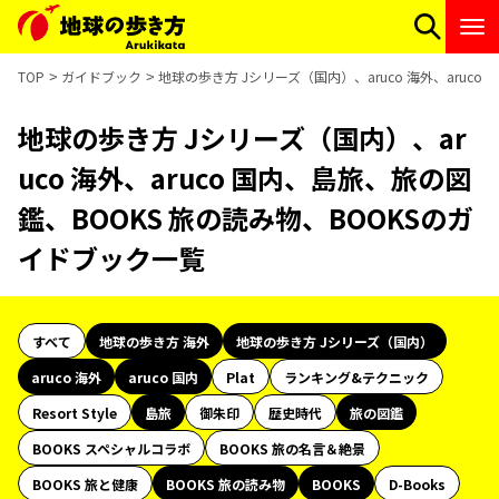
TOP
ガイドブック
地球の歩き方 Jシリーズ（国内）、aruco 海外、aruc
地球の歩き方 Jシリーズ（国内）、ar
uco 海外、aruco 国内、島旅、旅の図
鑑、BOOKS 旅の読み物、BOOKSのガ
イドブック一覧
すべて
地球の歩き方 海外
地球の歩き方 Jシリーズ（国内）
aruco 海外
aruco 国内
Plat
ランキング&テクニック
Resort Style
島旅
御朱印
歴史時代
旅の図鑑
BOOKS スペシャルコラボ
BOOKS 旅の名言＆絶景
BOOKS 旅と健康
BOOKS 旅の読み物
BOOKS
D-Books