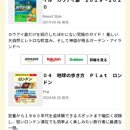
０
Resort Style
2019.03.06 発売
カウアイ島だけを紹介したほかにない究極のガイド！ 美しい
大自然とレトロな町並み、そして神話が残るガーデン・アイラ
ンドへ
詳細を見る
０４ 地球の歩き方 Ｐｌａｔ ロン
ドン
Plat
2024.06.20 発売
定番から１９６０年代を追体験できるスポットまで幅広く収録
し、短いロンドン滞在でも効率よく楽しみたい旅行者に最適な
一冊。