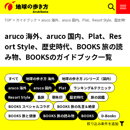
TOP
ガイドブック
aruco 海外、aruco 国内、Plat、Resort Style
aruco 海外、aruco 国内、Plat、Res
ort Style、歴史時代、BOOKS 旅の読
み物、BOOKSのガイドブック一覧
すべて
地球の歩き方 海外
地球の歩き方 Jシリーズ（国内）
aruco 海外
aruco 国内
Plat
ランキング&テクニック
Resort Style
島旅
御朱印
歴史時代
旅の図鑑
BOOKS スペシャルコラボ
BOOKS 旅の名言＆絶景
BOOKS 旅と健康
BOOKS 旅の読み物
BOOKS
D-Books
絞り込み条件を追加