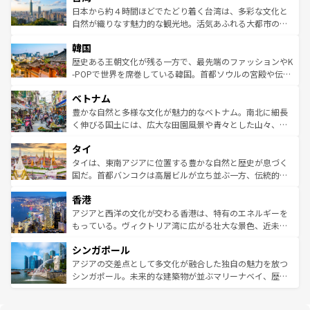
ク、伝統的なフラダンスなど、すべてがハワイの魅力を彩
ク）、タスマニアの美しい原生林やケアンズの熱帯雨林な
日本から約４時間ほどでたどり着く台湾は、多彩な文化と
っている。訪れるたびに新しい発見と感動が待っているハ
ど、見どころがたくさん。また、カフェやワイン、オージ
自然が織りなす魅力的な観光地。活気あふれる大都市の台
ワイを、存分に味わってほしい。 なお、新着のハワイ情報
ービーフなどの食文化も豊かで、美味しいものであふれて
北やノスタルジックな町並みが人気な九份（ジォウフェ
は
コンテンツ一覧
を参照してほしい。
韓国
いる。アクティビティも充実しており、サーフィンやダイ
ン）、静ひつな山岳地帯である台湾東部など、都市の喧騒
ビング、ハイキングなど、アウトドア好きにはたまらな
と山間の静けさが共存しており、訪れる人に新しい発見と
歴史ある王朝文化が残る一方で、最先端のファッションやK
い。オーストラリアの多彩な魅力を存分に味わいつくそ
驚きをもたらしてくれる。また、奥深い台湾の食文化も魅
-POPで世界を席巻している韓国。首都ソウルの宮殿や伝統
う。 なお、新着のオーストラリア情報は
コンテンツ一覧
を
力で、夜市などの屋台グルメから高級料理、ヘルシーで美
家屋が並ぶエリアでは韓国の歴史と文化に浸ることがで
参照してほしい。
ベトナム
容にもいいと評判のスイーツなど、バラエティ豊かな料理
き、地方に足を延ばせば四季折々の自然美を楽しむことが
が味わえる。 なお、新着の台湾情報は
コンテンツ一覧
を参
できる。そして、キムチや焼肉、絶品のストリートフード
豊かな自然と多様な文化が魅力的なベトナム。南北に細長
照してほしい。
まで、さまざまな韓国料理が待っている。夜には、韓国な
く伸びる国土には、広大な田園風景や青々とした山々、世
らではのナイトライフも堪能できる。あたたかいホスピタ
界遺産に登録された壮大な自然景観が点在し、都市部では
タイ
リティに包まれながら、韓国の多彩な魅力を心ゆくまで味
急速な発展と共に伝統が息づく。ハノイの古い町並みやホ
わってみてほしい。 なお、新着の韓国情報は
コンテンツ一
ーチミン市のフランス統治時代の建物も、独特の雰囲気を
タイは、東南アジアに位置する豊かな自然と歴史が息づく
覧
を参照してほしい。
醸し出している。また、バラエティの豊かさとおいしさで
国だ。首都バンコクは高層ビルが立ち並ぶ一方、伝統的な
世界中の食通を魅了してやまないベトナム料理も魅力のひ
寺院や市場がいたるところに点在し、古きよき文化と現代
香港
とつ。フォーやバインミー、ベトナムコーヒーなどは、ぜ
の活気が交差している。北部ではチェンマイなどの山岳地
ひ現地で味わいたい。どの地域を訪れてもあたたかい人々
帯で自然と触れ合い、南部ではプーケットやクラビの美し
アジアと西洋の文化が交わる香港は、特有のエネルギーを
が旅行者を迎えてくれるので、きっと忘れられない旅にな
いビーチでリゾート気分を楽しむことができる。タイ料理
もっている。ヴィクトリア湾に広がる壮大な景色、近未来
るはずだ。 なお、新着のベトナム情報は
コンテンツ一覧
を
は世界的に有名で、屋台から高級レストランまで味覚を刺
的なアートスポット、そして歴史と現代が融合した町並
参照してほしい。
シンガポール
激する。気候は一年中温暖で、どの季節にも異なる楽しみ
み、どこを訪れても感動するはず。観光スポットが密集し
が待っている。親しみやすいタイの人々、仏教を中心とし
ており、効率よく見どころを回れるのも魅力。息をのむよ
アジアの交差点として多文化が融合した独自の魅力を放つ
た文化、そして多様な観光資源が、訪れる旅人を魅了し続
うな絶景から文化的な体験まで、香港を存分に楽しみ尽く
シンガポール。未来的な建築物が並ぶマリーナベイ、歴史
ける。 なお、新着のタイ情報は
コンテンツ一覧
を参照して
そう。 なお、新着の香港情報は
コンテンツ一覧
を参照して
と伝統を感じられるエスニックタウン、多数の緑豊かな公
ほしい。
ほしい。
園や自然保護区など、自然が調和した近代的な景観と文化