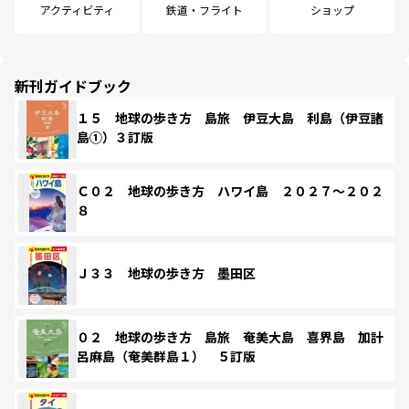
アクティビティ
鉄道・フライト
ショップ
新刊ガイドブック
１５ 地球の歩き方 島旅 伊豆大島 利島（伊豆諸
島①）３訂版
Ｃ０２ 地球の歩き方 ハワイ島 ２０２７～２０２
８
Ｊ３３ 地球の歩き方 墨田区
０２ 地球の歩き方 島旅 奄美大島 喜界島 加計
呂麻島（奄美群島１） ５訂版