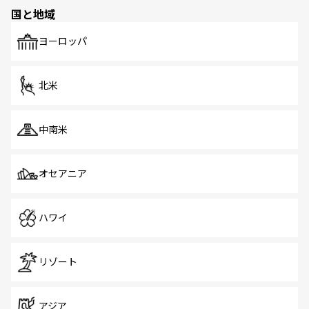
の多様性あふれるカラフルな町は、どこを歩いても新しい
国と地域
発見がある。さらに、治安のよさや充実した公共交通機関
も、旅行者にとっては魅力的なポイント。グルメも豊富
で、ホーカーズは地元の風情を楽しめる外せないスポット
ヨーロッパ
だ。訪れる人を飽きさせないシンガポールで、多様な魅力
を体感しよう。 なお、新着のシンガポール情報は
コンテン
ツ一覧
を参照してほしい。
北米
中南米
オセアニア
ハワイ
リゾート
アジア