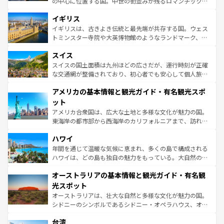
の中心に位置する国。中世の街並みが残るロマンチック街
いる。シャンパンの発祥地であるランス、プロヴァンスの
道から、未来を先取りするようなモダンな都市まで多様な
香り高いラベンダー畑など、多彩な楽しみ方が可能だ。さ
イギリス
顔を持つこの国は、どこを歩いても飽きることがない。ベ
らに、パリ以外の地域にも魅力が溢れており、どの街角に
ルリンの文化的活気、バイエルン州のアルプスの絶景、そ
イギリスは、古きよき伝統と最先端が共存する国。ウェス
も豊かな歴史と文化が息づいている。パリ以外の個性あふ
してライン川沿いのワイン畑といった風景は必見。ビール
トミンスター寺院や大英博物館のようなランドマーク、歴
れる地方に足を運ぶとそれぞれで全く異なる文化を体験で
とソーセージを味わいながら地元の人と過ごす楽しい時間
史ある大学都市、美しい丘陵地帯や牧歌的な風景など、エ
きるだろう。 なお、新着のフランス情報は
コンテンツ一覧
スイス
は、お酒好きな人にはぜひ体験してほしい。 なお、新着の
リアごとに異なる魅力がある。また、優雅なアフタヌーン
を参照してほしい。
ドイツ情報は
コンテンツ一覧
を参照してほしい。
ティー、ビール好きにはたまらない英国パブ、サッカー観
スイスの国土面積は九州ほどの広さだが、運行時刻が正確
戦など、本場だからこそできる体験も豊富。イギリスを旅
な交通網が整備されており、初心者でも安心して個人旅行
して楽しみつくそう。 なお、新着のイギリス情報は
コンテ
を楽しめる。日本同様に時刻表どおりの旅が可能だ。中世
アメリカの基本情報と観光ガイド・有名観光スポ
ンツ一覧
を参照してほしい。
の建物がそのまま残る町や、スイスならではのユニークな
博物館もあり、アルプス観光だけでなく町歩きも満喫する
ット
ことができる。国民の所得が高いため物価も高いが、旅行
アメリカ合衆国は、広大な土地と多様な文化が魅力の国。
者向けの交通パス提供のサービスもあり、うまく活用すれ
東海岸の都市部から西海岸のカリフォルニアまで、訪れる
ば市内交通費無料で観光を楽しむこともできる。 なお、新
場所ごとに異なる風景と体験が待っている。ニューヨーク
着のスイス情報は
コンテンツ一覧
を参照してほしい。
ハワイ
のような巨大都市は、観光、ショッピング、エンターテイ
ンメントが詰まった刺激的なスポットだ。一方、アメリカ
年間を通じて温暖な気候に恵まれ、多くの島で構成される
西部には大自然が広がり、グランドキャニオンやイエロー
ハワイは、どの島も独自の魅力をもっている。大自然の神
ストーン国立公園といった絶景が堪能できる。さらに、南
秘を感じたいなら、火山が生み出した壮大な景観を誇るハ
オーストラリアの基本情報と観光ガイド・有名観
部のニューオーリンズでは、音楽と美食が融合した独特の
ワイ島は見逃せない。また、定番の観光地といえばオアフ
文化が魅力。旅行者はアメリカの各地域で異なる魅力を楽
島だが、静かな自然を求めるならマウイ島やカウアイ島が
光スポット
しみながら、その多様性と豊かな歴史を感じることができ
おすすめ。エメラルドグリーンに輝く海をはじめ、豊かな
オーストラリアは、壮大な自然と多様な文化が魅力の国。
るだろう。車でのロードトリップや列車の旅も、アメリカ
文化や歴史が息づいている。「アロハスピリット」と呼ば
シドニーのシンボルであるシドニー・オペラハウス、オー
ならではの贅沢な旅のスタイルだ。 なお、新着のアメリカ
れるおもてなしの心で訪れる人々を迎えてくれるハワイの
ストラリア東海岸北部に広がる大サンゴ礁地帯グレートバ
情報は
コンテンツ一覧
を参照してほしい。
人々、おいしいローカルフードやハワイアンミュージッ
台湾
リアリーフや大陸中央部にそびえるウルル（エアーズロッ