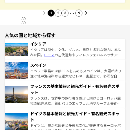
…
1
2
3
9
AD
AD
人気の国と地域から探す
イタリア
イタリアは歴史、文化、グルメ、自然と多彩な魅力にあふ
れた国。
ローマ
の古代遺跡やフィレンツェのルネッサンス
美術、ヴェネツィアの運河など、歴史あるスポットはもち
スペイン
ろん、トスカーナの美しい田園風景やアマルフィ海岸の絶
景など、自然景観も見逃せない。観光の合間には、本場の
イベリア半島のほぼ80％を占めるスペインは、太陽が降り
ピザやパスタなど、絶品のイタリア料理を堪能することも
注ぐ地中海沿岸から雄大なピレネー山脈まで、多彩な自然
できる。朝目覚めてから夜眠るまで、すべての瞬間を楽し
と文化が詰まったヨーロッパ屈指の旅行先だ。多様な地域
フランスの基本情報と観光ガイド・有名観光スポ
ませてくれるイタリアで、忘れられない旅をしてみよう！
文化が根付くこの国では、情熱的なフラメンコ、熱気あふ
なお、新着のイタリア情報は
コンテンツ一覧
を参照してほ
れる闘牛、そして美味しいタパスが生活の一部となってい
ット
しい。
る。首都マドリードの洗練された雰囲気や、バルセロナの
フランスは、世界中の旅行者を魅了し続けるヨーロッパ屈
アートに溢れた街角から、地方では古代ローマ遺跡や中世
指の観光地だ。首都パリのエッフェル塔やルーブル美術館
の城塞都市、穏やかなビーチリゾートまで多彩な表情を見
といった象徴的なスポットから、田舎町の古風な美しさま
せる。地方によって風土や気候が異なるスペインはその個
ドイツの基本情報と観光ガイド・有名観光スポッ
で、幅広い魅力が詰まっている。華麗な宮殿、歴史的な大
性で訪れる人を魅了する。 なお、新着のスペイン情報は
コ
聖堂、美しいビーチ、そして豊かな自然が、訪れる者を心
ト
ンテンツ一覧
を参照してほしい。
から魅了する。また、フランスは美食の国としても知ら
ドイツは、豊かな歴史と多彩な文化が交差するヨーロッパ
れ、フランス料理はユネスコ無形文化遺産にも登録されて