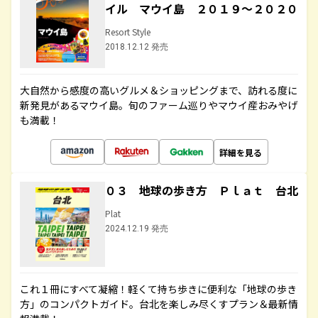
イル マウイ島 ２０１９～２０２０
Resort Style
2018.12.12 発売
大自然から感度の高いグルメ＆ショッピングまで、訪れる度に
新発見があるマウイ島。旬のファーム巡りやマウイ産おみやげ
も満載！
詳細を見る
０３ 地球の歩き方 Ｐｌａｔ 台北
Plat
2024.12.19 発売
これ１冊にすべて凝縮！軽くて持ち歩きに便利な「地球の歩き
方」のコンパクトガイド。台北を楽しみ尽くすプラン＆最新情