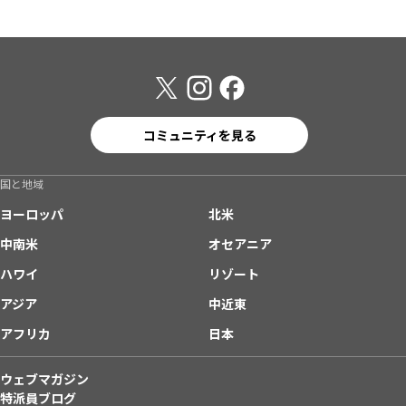
コミュニティを見る
国と地域
ヨーロッパ
北米
中南米
オセアニア
ハワイ
リゾート
アジア
中近東
アフリカ
日本
ウェブマガジン
特派員ブログ