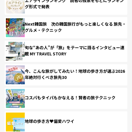
エアラインランキング 読者の投票をもとにランキン
グ形式で発表
Next韓国旅 次の韓国旅行がもっと楽しくなる 旅先・
グルメ・テクニック
旬な“あの人”が「旅」をテーマに語るインタビュー連
載 MY TRAVEL STORY
今、こんな旅がしてみたい！地球の歩き方が選ぶ2026
年絶対行くべき旅先30
コスパもタイパもかなえる！賢者の旅テクニック
地球の歩き方♥偏愛ハワイ