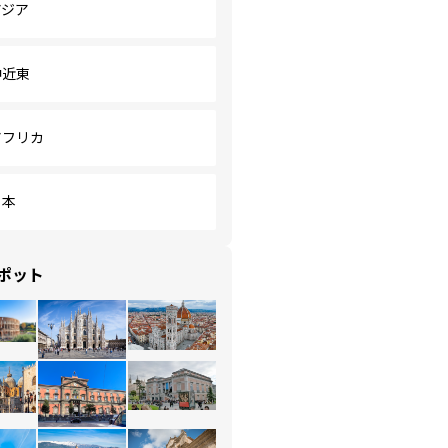
アジア
中近東
アフリカ
日本
ポット