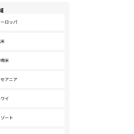
域
ヨーロッパ
北米
中南米
オセアニア
ハワイ
リゾート