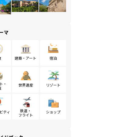
ーマ
食
建築・アート
宿泊
ト・
世界遺産
リゾート
戦
鉄道・
ビティ
ショップ
フライト