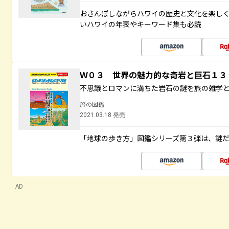
おさんぽしながらハワイの歴史と文化を楽し
いハワイの年表やキーワード集も必読
Ｗ０３ 世界の魅力的な奇岩と巨石１
不思議とロマンに満ちた岩石の謎を旅の雑学
旅の図鑑
2021.03.18 発売
「地球の歩き方」図鑑シリーズ第３弾は、謎
AD