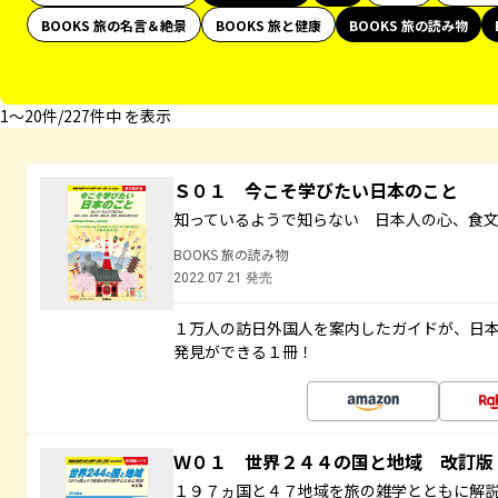
BOOKS 旅の名言＆絶景
BOOKS 旅と健康
BOOKS 旅の読み物
1〜20件/227件中 を表示
Ｓ０１ 今こそ学びたい日本のこと
知っているようで知らない 日本人の心、食
BOOKS 旅の読み物
2022.07.21 発売
１万人の訪日外国人を案内したガイドが、日
発見ができる１冊！
Ｗ０１ 世界２４４の国と地域 改訂版
１９７ヵ国と４７地域を旅の雑学とともに解