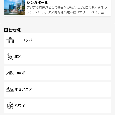
参照してほしい。
シンガポール
激する。気候は一年中温暖で、どの季節にも異なる楽しみ
み、どこを訪れても感動するはず。観光スポットが密集し
が待っている。親しみやすいタイの人々、仏教を中心とし
ており、効率よく見どころを回れるのも魅力。息をのむよ
アジアの交差点として多文化が融合した独自の魅力を放つ
た文化、そして多様な観光資源が、訪れる旅人を魅了し続
うな絶景から文化的な体験まで、香港を存分に楽しみ尽く
シンガポール。未来的な建築物が並ぶマリーナベイ、歴史
ける。 なお、新着のタイ情報は
コンテンツ一覧
を参照して
そう。 なお、新着の香港情報は
コンテンツ一覧
を参照して
と伝統を感じられるエスニックタウン、多数の緑豊かな公
ほしい。
ほしい。
園や自然保護区など、自然が調和した近代的な景観と文化
の多様性あふれるカラフルな町は、どこを歩いても新しい
国と地域
発見がある。さらに、治安のよさや充実した公共交通機関
も、旅行者にとっては魅力的なポイント。グルメも豊富
で、ホーカーズは地元の風情を楽しめる外せないスポット
ヨーロッパ
だ。訪れる人を飽きさせないシンガポールで、多様な魅力
を体感しよう。 なお、新着のシンガポール情報は
コンテン
ツ一覧
を参照してほしい。
北米
中南米
オセアニア
ハワイ