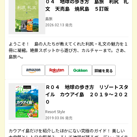
０４ 地球の歩き方 島旅 利尻 礼
文 天売島 焼尻島 ５訂版
島旅
2026.02.13 発売
ようこそ！ 島の人たちが教えてくれた利尻・礼文の魅力を１
冊に凝縮。絶景スポットから遊び方、カルチャーまで。さあ、
島旅へ。
詳細を見る
Ｒ０４ 地球の歩き方 リゾートスタ
イル カウアイ島 ２０１９～２０２
０
Resort Style
2019.03.06 発売
カウアイ島だけを紹介したほかにない究極のガイド！ 美しい