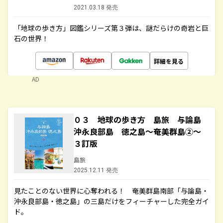
2021.03.18 発売
「地球の歩き方」図鑑シリーズ第３弾は、謎だらけの奇岩と巨
石の世界！
詳細を見る
AD
０３ 地球の歩き方 島旅 与論島
沖永良部島 徳之島～奄美群島②～
３訂版
島旅
2025.12.11 発売
見たことのない世界に心奪われる！ 奄美群島南部「与論島・
沖永良部島・徳之島」の三島だけをフィーチャーした完全ガイ
ド。