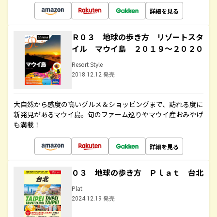
詳細を見る
Ｒ０３ 地球の歩き方 リゾートスタ
イル マウイ島 ２０１９～２０２０
Resort Style
2018.12.12 発売
大自然から感度の高いグルメ＆ショッピングまで、訪れる度に
新発見があるマウイ島。旬のファーム巡りやマウイ産おみやげ
も満載！
詳細を見る
０３ 地球の歩き方 Ｐｌａｔ 台北
Plat
2024.12.19 発売