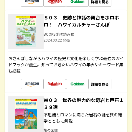
詳細を見る
Ｓ０３ 史跡と神話の舞台をホロホ
ロ！ ハワイカルチャーさんぽ
BOOKS 旅の読み物
2024.03.22 発売
おさんぽしながらハワイの歴史と文化を楽しく学ぶ最強のガイ
ドブックが誕生。知っておきたいハワイの年表やキーワード集
も必読
詳細を見る
Ｗ０３ 世界の魅力的な奇岩と巨石１
３９選
不思議とロマンに満ちた岩石の謎を旅の雑
学とともに解説
旅の図鑑