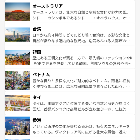
ストーン国立公園といった絶景が堪能できる。さらに、南
秘を感じたいなら、火山が生み出した壮大な景観を誇るハ
オーストラリア
部のニューオーリンズでは、音楽と美食が融合した独特の
ワイ島は見逃せない。また、定番の観光地といえばオアフ
文化が魅力。旅行者はアメリカの各地域で異なる魅力を楽
島だが、静かな自然を求めるならマウイ島やカウアイ島が
オーストラリアは、壮大な自然と多様な文化が魅力の国。
しみながら、その多様性と豊かな歴史を感じることができ
おすすめ。エメラルドグリーンに輝く海をはじめ、豊かな
シドニーのシンボルであるシドニー・オペラハウス、オー
るだろう。車でのロードトリップや列車の旅も、アメリカ
文化や歴史が息づいている。「アロハスピリット」と呼ば
ストラリア東海岸北部に広がる大サンゴ礁地帯グレートバ
ならではの贅沢な旅のスタイルだ。 なお、新着のアメリカ
台湾
れるおもてなしの心で訪れる人々を迎えてくれるハワイの
リアリーフや大陸中央部にそびえるウルル（エアーズロッ
情報は
コンテンツ一覧
を参照してほしい。
人々、おいしいローカルフードやハワイアンミュージッ
ク）、タスマニアの美しい原生林やケアンズの熱帯雨林な
日本から約４時間ほどでたどり着く台湾は、多彩な文化と
ク、伝統的なフラダンスなど、すべてがハワイの魅力を彩
ど、見どころがたくさん。また、カフェやワイン、オージ
自然が織りなす魅力的な観光地。活気あふれる大都市の台
っている。訪れるたびに新しい発見と感動が待っているハ
ービーフなどの食文化も豊かで、美味しいものであふれて
北やノスタルジックな町並みが人気な九份（ジォウフェ
ワイを、存分に味わってほしい。 なお、新着のハワイ情報
韓国
いる。アクティビティも充実しており、サーフィンやダイ
ン）、静ひつな山岳地帯である台湾東部など、都市の喧騒
は
コンテンツ一覧
を参照してほしい。
ビング、ハイキングなど、アウトドア好きにはたまらな
と山間の静けさが共存しており、訪れる人に新しい発見と
歴史ある王朝文化が残る一方で、最先端のファッションやK
い。オーストラリアの多彩な魅力を存分に味わいつくそ
驚きをもたらしてくれる。また、奥深い台湾の食文化も魅
-POPで世界を席巻している韓国。首都ソウルの宮殿や伝統
う。 なお、新着のオーストラリア情報は
コンテンツ一覧
を
力で、夜市などの屋台グルメから高級料理、ヘルシーで美
家屋が並ぶエリアでは韓国の歴史と文化に浸ることがで
参照してほしい。
ベトナム
容にもいいと評判のスイーツなど、バラエティ豊かな料理
き、地方に足を延ばせば四季折々の自然美を楽しむことが
が味わえる。 なお、新着の台湾情報は
コンテンツ一覧
を参
できる。そして、キムチや焼肉、絶品のストリートフード
豊かな自然と多様な文化が魅力的なベトナム。南北に細長
照してほしい。
まで、さまざまな韓国料理が待っている。夜には、韓国な
く伸びる国土には、広大な田園風景や青々とした山々、世
らではのナイトライフも堪能できる。あたたかいホスピタ
界遺産に登録された壮大な自然景観が点在し、都市部では
タイ
リティに包まれながら、韓国の多彩な魅力を心ゆくまで味
急速な発展と共に伝統が息づく。ハノイの古い町並みやホ
わってみてほしい。 なお、新着の韓国情報は
コンテンツ一
ーチミン市のフランス統治時代の建物も、独特の雰囲気を
タイは、東南アジアに位置する豊かな自然と歴史が息づく
覧
を参照してほしい。
醸し出している。また、バラエティの豊かさとおいしさで
国だ。首都バンコクは高層ビルが立ち並ぶ一方、伝統的な
世界中の食通を魅了してやまないベトナム料理も魅力のひ
寺院や市場がいたるところに点在し、古きよき文化と現代
香港
とつ。フォーやバインミー、ベトナムコーヒーなどは、ぜ
の活気が交差している。北部ではチェンマイなどの山岳地
ひ現地で味わいたい。どの地域を訪れてもあたたかい人々
帯で自然と触れ合い、南部ではプーケットやクラビの美し
アジアと西洋の文化が交わる香港は、特有のエネルギーを
が旅行者を迎えてくれるので、きっと忘れられない旅にな
いビーチでリゾート気分を楽しむことができる。タイ料理
もっている。ヴィクトリア湾に広がる壮大な景色、近未来
るはずだ。 なお、新着のベトナム情報は
コンテンツ一覧
を
は世界的に有名で、屋台から高級レストランまで味覚を刺
的なアートスポット、そして歴史と現代が融合した町並