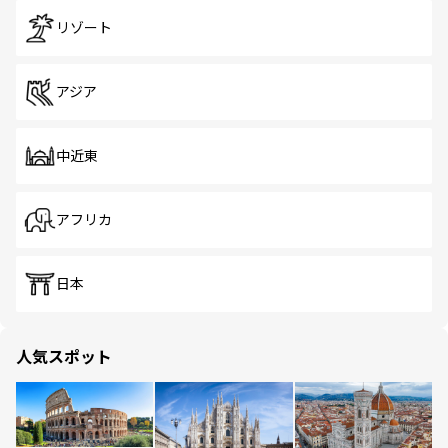
リゾート
アジア
中近東
アフリカ
日本
人気スポット