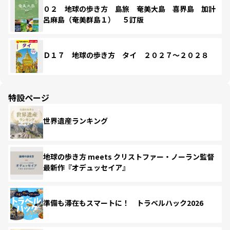
０２ 地球の歩き方 島旅 奄美大島 喜界島 加計
呂麻島（奄美群島１） ５訂版
Ｄ１７ 地球の歩き方 タイ ２０２７～２０２８
特設ページ
世界遺産ランキング
地球の歩き方 meets クリストファー・ノーラン監督
最新作『オデュッセイア』
準備も滞在もスマートに！ トラベルハック2026