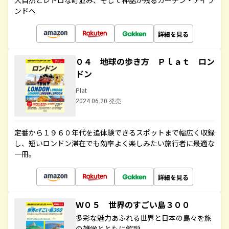
大自然とレトロな町並み、そして神話が残るガーデン・アイラ
ンドへ
詳細を見る
０４ 地球の歩き方 Ｐｌａｔ ロン
ドン
Plat
2024.06.20 発売
定番から１９６０年代を追体験できるスポットまで幅広く収録
し、短いロンドン滞在でも効率よく楽しみたい旅行者に最適な
一冊。
詳細を見る
Ｗ０５ 世界のすごい島３００
多彩な魅力あふれる世界と日本の島々を旅
の雑学とともに解説