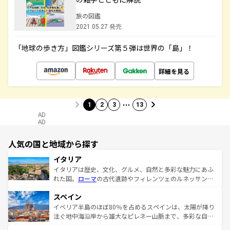
旅の図鑑
2021.05.27 発売
「地球の歩き方」図鑑シリーズ第５弾は世界の「島」！
詳細を見る
…
1
2
3
13
AD
AD
人気の国と地域から探す
イタリア
イタリアは歴史、文化、グルメ、自然と多彩な魅力にあふ
れた国。
ローマ
の古代遺跡やフィレンツェのルネッサンス
美術、ヴェネツィアの運河など、歴史あるスポットはもち
スペイン
ろん、トスカーナの美しい田園風景やアマルフィ海岸の絶
景など、自然景観も見逃せない。観光の合間には、本場の
イベリア半島のほぼ80％を占めるスペインは、太陽が降り
ピザやパスタなど、絶品のイタリア料理を堪能することも
注ぐ地中海沿岸から雄大なピレネー山脈まで、多彩な自然
できる。朝目覚めてから夜眠るまで、すべての瞬間を楽し
と文化が詰まったヨーロッパ屈指の旅行先だ。多様な地域