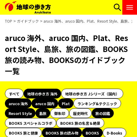
TOP
ガイドブック
aruco 海外、aruco 国内、Plat、Resort Style
aruco 海外、aruco 国内、Plat、Res
ort Style、島旅、旅の図鑑、BOOKS
旅の読み物、BOOKSのガイドブック
一覧
すべて
地球の歩き方 海外
地球の歩き方 Jシリーズ（国内）
aruco 海外
aruco 国内
Plat
ランキング&テクニック
Resort Style
島旅
御朱印
歴史時代
旅の図鑑
BOOKS スペシャルコラボ
BOOKS 旅の名言＆絶景
BOOKS 旅と健康
BOOKS 旅の読み物
BOOKS
D-Books