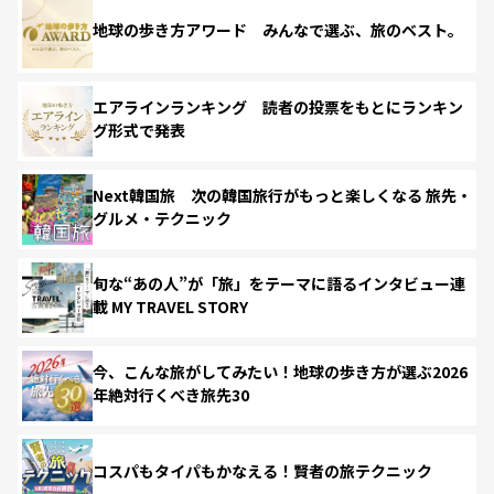
地球の歩き方アワード みんなで選ぶ、旅のベスト。
エアラインランキング 読者の投票をもとにランキン
グ形式で発表
Next韓国旅 次の韓国旅行がもっと楽しくなる 旅先・
グルメ・テクニック
旬な“あの人”が「旅」をテーマに語るインタビュー連
載 MY TRAVEL STORY
今、こんな旅がしてみたい！地球の歩き方が選ぶ2026
年絶対行くべき旅先30
コスパもタイパもかなえる！賢者の旅テクニック