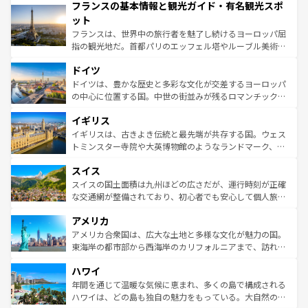
フランスの基本情報と観光ガイド・有名観光スポ
ませてくれるイタリアで、忘れられない旅をしてみよう！
文化が根付くこの国では、情熱的なフラメンコ、熱気あふ
なお、新着のイタリア情報は
コンテンツ一覧
を参照してほ
れる闘牛、そして美味しいタパスが生活の一部となってい
ット
しい。
る。首都マドリードの洗練された雰囲気や、バルセロナの
フランスは、世界中の旅行者を魅了し続けるヨーロッパ屈
アートに溢れた街角から、地方では古代ローマ遺跡や中世
指の観光地だ。首都パリのエッフェル塔やルーブル美術館
の城塞都市、穏やかなビーチリゾートまで多彩な表情を見
といった象徴的なスポットから、田舎町の古風な美しさま
せる。地方によって風土や気候が異なるスペインはその個
ドイツ
で、幅広い魅力が詰まっている。華麗な宮殿、歴史的な大
性で訪れる人を魅了する。 なお、新着のスペイン情報は
コ
聖堂、美しいビーチ、そして豊かな自然が、訪れる者を心
ドイツは、豊かな歴史と多彩な文化が交差するヨーロッパ
ンテンツ一覧
を参照してほしい。
から魅了する。また、フランスは美食の国としても知ら
の中心に位置する国。中世の街並みが残るロマンチック街
れ、フランス料理はユネスコ無形文化遺産にも登録されて
道から、未来を先取りするようなモダンな都市まで多様な
イギリス
いる。シャンパンの発祥地であるランス、プロヴァンスの
顔を持つこの国は、どこを歩いても飽きることがない。ベ
香り高いラベンダー畑など、多彩な楽しみ方が可能だ。さ
ルリンの文化的活気、バイエルン州のアルプスの絶景、そ
イギリスは、古きよき伝統と最先端が共存する国。ウェス
らに、パリ以外の地域にも魅力が溢れており、どの街角に
してライン川沿いのワイン畑といった風景は必見。ビール
トミンスター寺院や大英博物館のようなランドマーク、歴
も豊かな歴史と文化が息づいている。パリ以外の個性あふ
とソーセージを味わいながら地元の人と過ごす楽しい時間
史ある大学都市、美しい丘陵地帯や牧歌的な風景など、エ
れる地方に足を運ぶとそれぞれで全く異なる文化を体験で
スイス
は、お酒好きな人にはぜひ体験してほしい。 なお、新着の
リアごとに異なる魅力がある。また、優雅なアフタヌーン
きるだろう。 なお、新着のフランス情報は
コンテンツ一覧
ドイツ情報は
コンテンツ一覧
を参照してほしい。
ティー、ビール好きにはたまらない英国パブ、サッカー観
スイスの国土面積は九州ほどの広さだが、運行時刻が正確
を参照してほしい。
戦など、本場だからこそできる体験も豊富。イギリスを旅
な交通網が整備されており、初心者でも安心して個人旅行
して楽しみつくそう。 なお、新着のイギリス情報は
コンテ
を楽しめる。日本同様に時刻表どおりの旅が可能だ。中世
アメリカ
ンツ一覧
を参照してほしい。
の建物がそのまま残る町や、スイスならではのユニークな
博物館もあり、アルプス観光だけでなく町歩きも満喫する
アメリカ合衆国は、広大な土地と多様な文化が魅力の国。
ことができる。国民の所得が高いため物価も高いが、旅行
東海岸の都市部から西海岸のカリフォルニアまで、訪れる
者向けの交通パス提供のサービスもあり、うまく活用すれ
場所ごとに異なる風景と体験が待っている。ニューヨーク
ハワイ
ば市内交通費無料で観光を楽しむこともできる。 なお、新
のような巨大都市は、観光、ショッピング、エンターテイ
着のスイス情報は
コンテンツ一覧
を参照してほしい。
ンメントが詰まった刺激的なスポットだ。一方、アメリカ
年間を通じて温暖な気候に恵まれ、多くの島で構成される
西部には大自然が広がり、グランドキャニオンやイエロー
ハワイは、どの島も独自の魅力をもっている。大自然の神