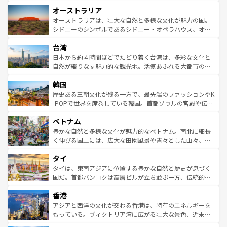
ストーン国立公園といった絶景が堪能できる。さらに、南
秘を感じたいなら、火山が生み出した壮大な景観を誇るハ
オーストラリア
部のニューオーリンズでは、音楽と美食が融合した独特の
ワイ島は見逃せない。また、定番の観光地といえばオアフ
文化が魅力。旅行者はアメリカの各地域で異なる魅力を楽
島だが、静かな自然を求めるならマウイ島やカウアイ島が
オーストラリアは、壮大な自然と多様な文化が魅力の国。
しみながら、その多様性と豊かな歴史を感じることができ
おすすめ。エメラルドグリーンに輝く海をはじめ、豊かな
シドニーのシンボルであるシドニー・オペラハウス、オー
るだろう。車でのロードトリップや列車の旅も、アメリカ
文化や歴史が息づいている。「アロハスピリット」と呼ば
ストラリア東海岸北部に広がる大サンゴ礁地帯グレートバ
ならではの贅沢な旅のスタイルだ。 なお、新着のアメリカ
台湾
れるおもてなしの心で訪れる人々を迎えてくれるハワイの
リアリーフや大陸中央部にそびえるウルル（エアーズロッ
情報は
コンテンツ一覧
を参照してほしい。
人々、おいしいローカルフードやハワイアンミュージッ
ク）、タスマニアの美しい原生林やケアンズの熱帯雨林な
日本から約４時間ほどでたどり着く台湾は、多彩な文化と
ク、伝統的なフラダンスなど、すべてがハワイの魅力を彩
ど、見どころがたくさん。また、カフェやワイン、オージ
自然が織りなす魅力的な観光地。活気あふれる大都市の台
っている。訪れるたびに新しい発見と感動が待っているハ
ービーフなどの食文化も豊かで、美味しいものであふれて
北やノスタルジックな町並みが人気な九份（ジォウフェ
ワイを、存分に味わってほしい。 なお、新着のハワイ情報
韓国
いる。アクティビティも充実しており、サーフィンやダイ
ン）、静ひつな山岳地帯である台湾東部など、都市の喧騒
は
コンテンツ一覧
を参照してほしい。
ビング、ハイキングなど、アウトドア好きにはたまらな
と山間の静けさが共存しており、訪れる人に新しい発見と
歴史ある王朝文化が残る一方で、最先端のファッションやK
い。オーストラリアの多彩な魅力を存分に味わいつくそ
驚きをもたらしてくれる。また、奥深い台湾の食文化も魅
-POPで世界を席巻している韓国。首都ソウルの宮殿や伝統
う。 なお、新着のオーストラリア情報は
コンテンツ一覧
を
力で、夜市などの屋台グルメから高級料理、ヘルシーで美
家屋が並ぶエリアでは韓国の歴史と文化に浸ることがで
参照してほしい。
ベトナム
容にもいいと評判のスイーツなど、バラエティ豊かな料理
き、地方に足を延ばせば四季折々の自然美を楽しむことが
が味わえる。 なお、新着の台湾情報は
コンテンツ一覧
を参
できる。そして、キムチや焼肉、絶品のストリートフード
豊かな自然と多様な文化が魅力的なベトナム。南北に細長
照してほしい。
まで、さまざまな韓国料理が待っている。夜には、韓国な
く伸びる国土には、広大な田園風景や青々とした山々、世
らではのナイトライフも堪能できる。あたたかいホスピタ
界遺産に登録された壮大な自然景観が点在し、都市部では
タイ
リティに包まれながら、韓国の多彩な魅力を心ゆくまで味
急速な発展と共に伝統が息づく。ハノイの古い町並みやホ
わってみてほしい。 なお、新着の韓国情報は
コンテンツ一
ーチミン市のフランス統治時代の建物も、独特の雰囲気を
タイは、東南アジアに位置する豊かな自然と歴史が息づく
覧
を参照してほしい。
醸し出している。また、バラエティの豊かさとおいしさで
国だ。首都バンコクは高層ビルが立ち並ぶ一方、伝統的な
世界中の食通を魅了してやまないベトナム料理も魅力のひ
寺院や市場がいたるところに点在し、古きよき文化と現代
香港
とつ。フォーやバインミー、ベトナムコーヒーなどは、ぜ
の活気が交差している。北部ではチェンマイなどの山岳地
ひ現地で味わいたい。どの地域を訪れてもあたたかい人々
帯で自然と触れ合い、南部ではプーケットやクラビの美し
アジアと西洋の文化が交わる香港は、特有のエネルギーを
が旅行者を迎えてくれるので、きっと忘れられない旅にな
いビーチでリゾート気分を楽しむことができる。タイ料理
もっている。ヴィクトリア湾に広がる壮大な景色、近未来
るはずだ。 なお、新着のベトナム情報は
コンテンツ一覧
を
は世界的に有名で、屋台から高級レストランまで味覚を刺
的なアートスポット、そして歴史と現代が融合した町並