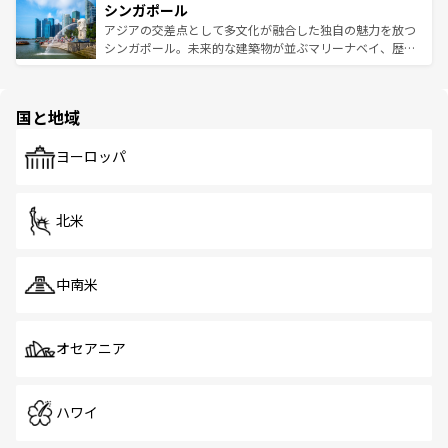
参照してほしい。
シンガポール
激する。気候は一年中温暖で、どの季節にも異なる楽しみ
み、どこを訪れても感動するはず。観光スポットが密集し
が待っている。親しみやすいタイの人々、仏教を中心とし
ており、効率よく見どころを回れるのも魅力。息をのむよ
アジアの交差点として多文化が融合した独自の魅力を放つ
た文化、そして多様な観光資源が、訪れる旅人を魅了し続
うな絶景から文化的な体験まで、香港を存分に楽しみ尽く
シンガポール。未来的な建築物が並ぶマリーナベイ、歴史
ける。 なお、新着のタイ情報は
コンテンツ一覧
を参照して
そう。 なお、新着の香港情報は
コンテンツ一覧
を参照して
と伝統を感じられるエスニックタウン、多数の緑豊かな公
ほしい。
ほしい。
園や自然保護区など、自然が調和した近代的な景観と文化
の多様性あふれるカラフルな町は、どこを歩いても新しい
国と地域
発見がある。さらに、治安のよさや充実した公共交通機関
も、旅行者にとっては魅力的なポイント。グルメも豊富
で、ホーカーズは地元の風情を楽しめる外せないスポット
ヨーロッパ
だ。訪れる人を飽きさせないシンガポールで、多様な魅力
を体感しよう。 なお、新着のシンガポール情報は
コンテン
ツ一覧
を参照してほしい。
北米
中南米
オセアニア
ハワイ