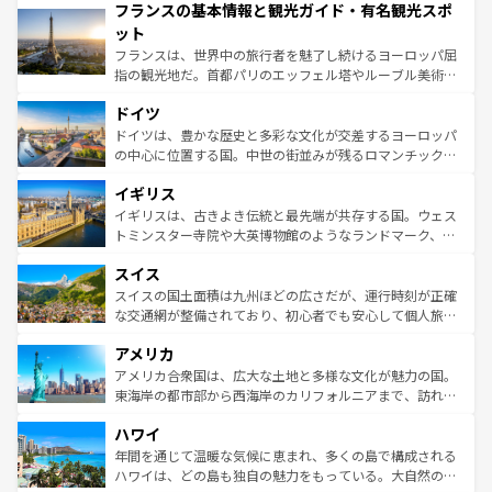
フランスの基本情報と観光ガイド・有名観光スポ
ませてくれるイタリアで、忘れられない旅をしてみよう！
文化が根付くこの国では、情熱的なフラメンコ、熱気あふ
なお、新着のイタリア情報は
コンテンツ一覧
を参照してほ
れる闘牛、そして美味しいタパスが生活の一部となってい
ット
しい。
る。首都マドリードの洗練された雰囲気や、バルセロナの
フランスは、世界中の旅行者を魅了し続けるヨーロッパ屈
アートに溢れた街角から、地方では古代ローマ遺跡や中世
指の観光地だ。首都パリのエッフェル塔やルーブル美術館
の城塞都市、穏やかなビーチリゾートまで多彩な表情を見
といった象徴的なスポットから、田舎町の古風な美しさま
せる。地方によって風土や気候が異なるスペインはその個
ドイツ
で、幅広い魅力が詰まっている。華麗な宮殿、歴史的な大
性で訪れる人を魅了する。 なお、新着のスペイン情報は
コ
聖堂、美しいビーチ、そして豊かな自然が、訪れる者を心
ドイツは、豊かな歴史と多彩な文化が交差するヨーロッパ
ンテンツ一覧
を参照してほしい。
から魅了する。また、フランスは美食の国としても知ら
の中心に位置する国。中世の街並みが残るロマンチック街
れ、フランス料理はユネスコ無形文化遺産にも登録されて
道から、未来を先取りするようなモダンな都市まで多様な
イギリス
いる。シャンパンの発祥地であるランス、プロヴァンスの
顔を持つこの国は、どこを歩いても飽きることがない。ベ
香り高いラベンダー畑など、多彩な楽しみ方が可能だ。さ
ルリンの文化的活気、バイエルン州のアルプスの絶景、そ
イギリスは、古きよき伝統と最先端が共存する国。ウェス
らに、パリ以外の地域にも魅力が溢れており、どの街角に
してライン川沿いのワイン畑といった風景は必見。ビール
トミンスター寺院や大英博物館のようなランドマーク、歴
も豊かな歴史と文化が息づいている。パリ以外の個性あふ
とソーセージを味わいながら地元の人と過ごす楽しい時間
史ある大学都市、美しい丘陵地帯や牧歌的な風景など、エ
れる地方に足を運ぶとそれぞれで全く異なる文化を体験で
スイス
は、お酒好きな人にはぜひ体験してほしい。 なお、新着の
リアごとに異なる魅力がある。また、優雅なアフタヌーン
きるだろう。 なお、新着のフランス情報は
コンテンツ一覧
ドイツ情報は
コンテンツ一覧
を参照してほしい。
ティー、ビール好きにはたまらない英国パブ、サッカー観
スイスの国土面積は九州ほどの広さだが、運行時刻が正確
を参照してほしい。
戦など、本場だからこそできる体験も豊富。イギリスを旅
な交通網が整備されており、初心者でも安心して個人旅行
して楽しみつくそう。 なお、新着のイギリス情報は
コンテ
を楽しめる。日本同様に時刻表どおりの旅が可能だ。中世
アメリカ
ンツ一覧
を参照してほしい。
の建物がそのまま残る町や、スイスならではのユニークな
博物館もあり、アルプス観光だけでなく町歩きも満喫する
アメリカ合衆国は、広大な土地と多様な文化が魅力の国。
ことができる。国民の所得が高いため物価も高いが、旅行
東海岸の都市部から西海岸のカリフォルニアまで、訪れる
者向けの交通パス提供のサービスもあり、うまく活用すれ
場所ごとに異なる風景と体験が待っている。ニューヨーク
ハワイ
ば市内交通費無料で観光を楽しむこともできる。 なお、新
のような巨大都市は、観光、ショッピング、エンターテイ
着のスイス情報は
コンテンツ一覧
を参照してほしい。
ンメントが詰まった刺激的なスポットだ。一方、アメリカ
年間を通じて温暖な気候に恵まれ、多くの島で構成される
西部には大自然が広がり、グランドキャニオンやイエロー
ハワイは、どの島も独自の魅力をもっている。大自然の神