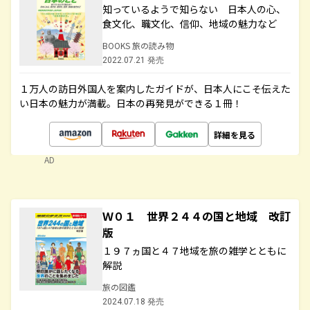
知っているようで知らない 日本人の心、
食文化、職文化、信仰、地域の魅力など
BOOKS 旅の読み物
2022.07.21 発売
１万人の訪日外国人を案内したガイドが、日本人にこそ伝えた
い日本の魅力が満載。日本の再発見ができる１冊！
詳細を見る
AD
Ｗ０１ 世界２４４の国と地域 改訂
版
１９７ヵ国と４７地域を旅の雑学とともに
解説
旅の図鑑
2024.07.18 発売