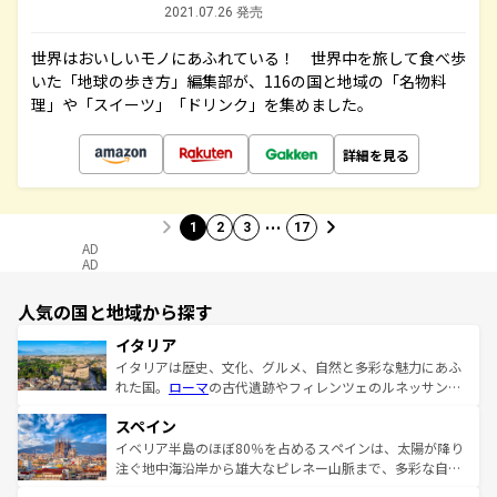
2021.07.26 発売
世界はおいしいモノにあふれている！ 世界中を旅して食べ歩
いた「地球の歩き方」編集部が、116の国と地域の「名物料
理」や「スイーツ」「ドリンク」を集めました。
詳細を見る
…
1
2
3
17
AD
AD
人気の国と地域から探す
イタリア
イタリアは歴史、文化、グルメ、自然と多彩な魅力にあふ
れた国。
ローマ
の古代遺跡やフィレンツェのルネッサンス
美術、ヴェネツィアの運河など、歴史あるスポットはもち
スペイン
ろん、トスカーナの美しい田園風景やアマルフィ海岸の絶
景など、自然景観も見逃せない。観光の合間には、本場の
イベリア半島のほぼ80％を占めるスペインは、太陽が降り
ピザやパスタなど、絶品のイタリア料理を堪能することも
注ぐ地中海沿岸から雄大なピレネー山脈まで、多彩な自然
できる。朝目覚めてから夜眠るまで、すべての瞬間を楽し
と文化が詰まったヨーロッパ屈指の旅行先だ。多様な地域