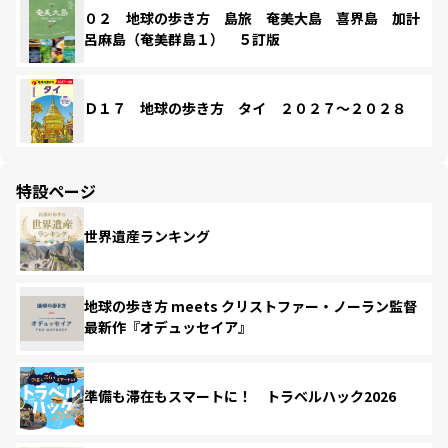
０２ 地球の歩き方 島旅 奄美大島 喜界島 加計
呂麻島（奄美群島１） ５訂版
Ｄ１７ 地球の歩き方 タイ ２０２７～２０２８
特設ページ
世界遺産ランキング
地球の歩き方 meets クリストファー・ノーラン監督
最新作『オデュッセイア』
準備も滞在もスマートに！ トラベルハック2026