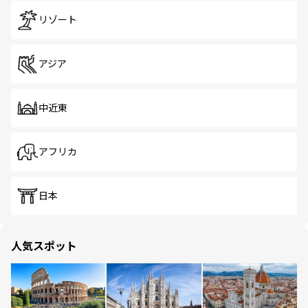
リゾート
アジア
中近東
アフリカ
日本
人気スポット