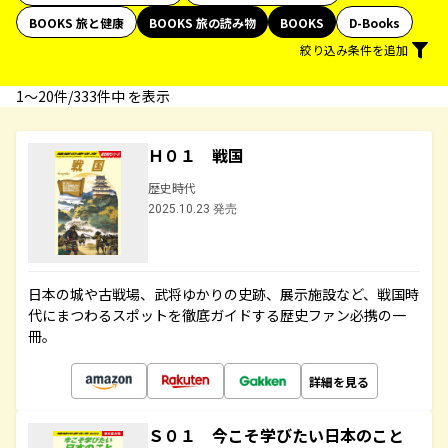
BOOKS 旅と健康
BOOKS 旅の読み物
BOOKS
D-Books
絞り込み条件を追加
1〜20件/333件中 を表示
Ｈ０１ 戦国
歴史時代
2025.10.23 発売
日本の城や古戦場、武将ゆかりの史跡、展示施設など、戦国時
代にまつわるスポットを徹底ガイドする歴史ファン必携の一
冊。
詳細を見る
Ｓ０１ 今こそ学びたい日本のこと