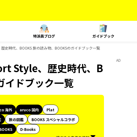
特派員ブログ
ガイドブック
 Style、歴史時代、BOOKS 旅の読み物、BOOKSのガイドブック一覧
AD
ort Style、歴史時代、B
のガイドブック一覧
uco 海外
aruco 国内
Plat
代
旅の図鑑
BOOKS スペシャルコラボ
BOOKS
D-Books