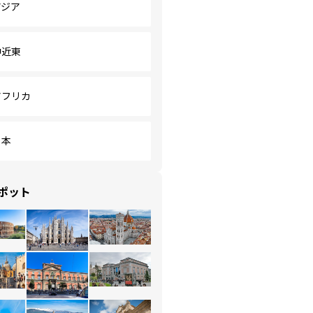
アジア
中近東
アフリカ
日本
ポット