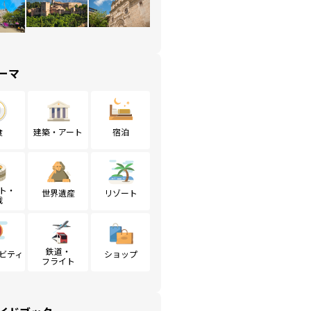
ーマ
食
建築・アート
宿泊
ト・
世界遺産
リゾート
戦
鉄道・
ビティ
ショップ
フライト