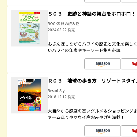
Ｓ０３ 史跡と神話の舞台をホロホロ！
BOOKS 旅の読み物
2024.03.22 発売
おさんぽしながらハワイの歴史と文化を楽し
いハワイの年表やキーワード集も必読
Ｒ０３ 地球の歩き方 リゾートスタイ
Resort Style
2018.12.12 発売
大自然から感度の高いグルメ＆ショッピング
ァーム巡りやマウイ産おみやげも満載！