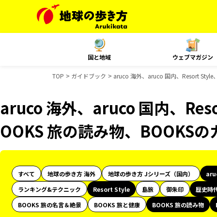
国と地域
ウェブマガジン
TOP
ガイドブック
aruco 海外、aruco 国内、Resort
aruco 海外、aruco 国内、Res
OOKS 旅の読み物、BOOKS
すべて
地球の歩き方 海外
地球の歩き方 Jシリーズ（国内）
ar
ランキング&テクニック
Resort Style
島旅
御朱印
歴史時
BOOKS 旅の名言＆絶景
BOOKS 旅と健康
BOOKS 旅の読み物