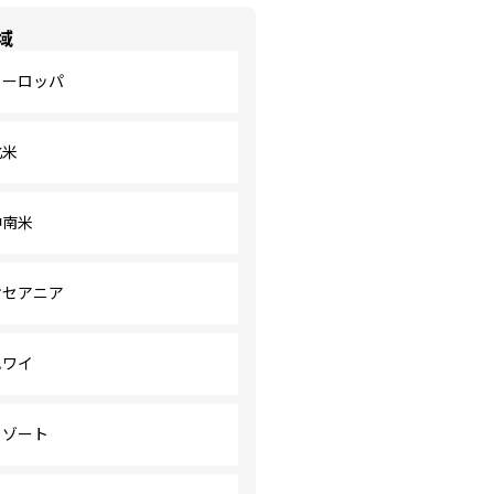
域
ヨーロッパ
北米
中南米
オセアニア
ハワイ
リゾート