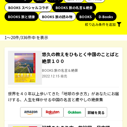
BOOKS スペシャルコラボ
BOOKS 旅の名言＆絶景
BOOKS 旅と健康
BOOKS 旅の読み物
BOOKS
D-Books
絞り込み条件を追加
1〜20件/336件中 を表示
悠久の教えをひもとく中国のことばと
絶景１００
BOOKS 旅の名言＆絶景
2022.12.15 発売
世界を４０年以上歩いてきた「地球の歩き方」があなたにお届
けする、人生を輝かせる中国の名言と癒やしの絶景集
詳細を見る