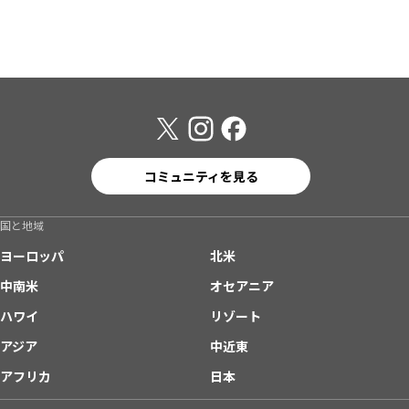
コミュニティを見る
国と地域
ヨーロッパ
北米
中南米
オセアニア
ハワイ
リゾート
アジア
中近東
アフリカ
日本