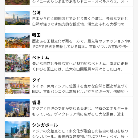
しみながら、その多様性と豊かな歴史を感じることができ
おすすめ。エメラルドグリーンに輝く海をはじめ、豊かな
シドニーのシンボルであるシドニー・オペラハウス、オー
るだろう。車でのロードトリップや列車の旅も、アメリカ
文化や歴史が息づいている。「アロハスピリット」と呼ば
ストラリア東海岸北部に広がる大サンゴ礁地帯グレートバ
ならではの贅沢な旅のスタイルだ。 なお、新着のアメリカ
台湾
れるおもてなしの心で訪れる人々を迎えてくれるハワイの
リアリーフや大陸中央部にそびえるウルル（エアーズロッ
情報は
コンテンツ一覧
を参照してほしい。
人々、おいしいローカルフードやハワイアンミュージッ
ク）、タスマニアの美しい原生林やケアンズの熱帯雨林な
日本から約４時間ほどでたどり着く台湾は、多彩な文化と
ク、伝統的なフラダンスなど、すべてがハワイの魅力を彩
ど、見どころがたくさん。また、カフェやワイン、オージ
自然が織りなす魅力的な観光地。活気あふれる大都市の台
っている。訪れるたびに新しい発見と感動が待っているハ
ービーフなどの食文化も豊かで、美味しいものであふれて
北やノスタルジックな町並みが人気な九份（ジォウフェ
ワイを、存分に味わってほしい。 なお、新着のハワイ情報
韓国
いる。アクティビティも充実しており、サーフィンやダイ
ン）、静ひつな山岳地帯である台湾東部など、都市の喧騒
は
コンテンツ一覧
を参照してほしい。
ビング、ハイキングなど、アウトドア好きにはたまらな
と山間の静けさが共存しており、訪れる人に新しい発見と
歴史ある王朝文化が残る一方で、最先端のファッションやK
い。オーストラリアの多彩な魅力を存分に味わいつくそ
驚きをもたらしてくれる。また、奥深い台湾の食文化も魅
-POPで世界を席巻している韓国。首都ソウルの宮殿や伝統
う。 なお、新着のオーストラリア情報は
コンテンツ一覧
を
力で、夜市などの屋台グルメから高級料理、ヘルシーで美
家屋が並ぶエリアでは韓国の歴史と文化に浸ることがで
参照してほしい。
ベトナム
容にもいいと評判のスイーツなど、バラエティ豊かな料理
き、地方に足を延ばせば四季折々の自然美を楽しむことが
が味わえる。 なお、新着の台湾情報は
コンテンツ一覧
を参
できる。そして、キムチや焼肉、絶品のストリートフード
豊かな自然と多様な文化が魅力的なベトナム。南北に細長
照してほしい。
まで、さまざまな韓国料理が待っている。夜には、韓国な
く伸びる国土には、広大な田園風景や青々とした山々、世
らではのナイトライフも堪能できる。あたたかいホスピタ
界遺産に登録された壮大な自然景観が点在し、都市部では
タイ
リティに包まれながら、韓国の多彩な魅力を心ゆくまで味
急速な発展と共に伝統が息づく。ハノイの古い町並みやホ
わってみてほしい。 なお、新着の韓国情報は
コンテンツ一
ーチミン市のフランス統治時代の建物も、独特の雰囲気を
タイは、東南アジアに位置する豊かな自然と歴史が息づく
覧
を参照してほしい。
醸し出している。また、バラエティの豊かさとおいしさで
国だ。首都バンコクは高層ビルが立ち並ぶ一方、伝統的な
世界中の食通を魅了してやまないベトナム料理も魅力のひ
寺院や市場がいたるところに点在し、古きよき文化と現代
香港
とつ。フォーやバインミー、ベトナムコーヒーなどは、ぜ
の活気が交差している。北部ではチェンマイなどの山岳地
ひ現地で味わいたい。どの地域を訪れてもあたたかい人々
帯で自然と触れ合い、南部ではプーケットやクラビの美し
アジアと西洋の文化が交わる香港は、特有のエネルギーを
が旅行者を迎えてくれるので、きっと忘れられない旅にな
いビーチでリゾート気分を楽しむことができる。タイ料理
もっている。ヴィクトリア湾に広がる壮大な景色、近未来
るはずだ。 なお、新着のベトナム情報は
コンテンツ一覧
を
は世界的に有名で、屋台から高級レストランまで味覚を刺
的なアートスポット、そして歴史と現代が融合した町並
参照してほしい。
シンガポール
激する。気候は一年中温暖で、どの季節にも異なる楽しみ
み、どこを訪れても感動するはず。観光スポットが密集し
が待っている。親しみやすいタイの人々、仏教を中心とし
ており、効率よく見どころを回れるのも魅力。息をのむよ
アジアの交差点として多文化が融合した独自の魅力を放つ
た文化、そして多様な観光資源が、訪れる旅人を魅了し続
うな絶景から文化的な体験まで、香港を存分に楽しみ尽く
シンガポール。未来的な建築物が並ぶマリーナベイ、歴史