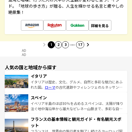
ド。「地球の歩き方」が贈る、人生を輝かせる名言と癒やしの
絶景集！
詳細を見る
…
1
2
3
17
AD
AD
人気の国と地域から探す
イタリア
イタリアは歴史、文化、グルメ、自然と多彩な魅力にあふ
れた国。
ローマ
の古代遺跡やフィレンツェのルネッサンス
美術、ヴェネツィアの運河など、歴史あるスポットはもち
スペイン
ろん、トスカーナの美しい田園風景やアマルフィ海岸の絶
景など、自然景観も見逃せない。観光の合間には、本場の
イベリア半島のほぼ80％を占めるスペインは、太陽が降り
ピザやパスタなど、絶品のイタリア料理を堪能することも
注ぐ地中海沿岸から雄大なピレネー山脈まで、多彩な自然
できる。朝目覚めてから夜眠るまで、すべての瞬間を楽し
と文化が詰まったヨーロッパ屈指の旅行先だ。多様な地域
フランスの基本情報と観光ガイド・有名観光スポ
ませてくれるイタリアで、忘れられない旅をしてみよう！
文化が根付くこの国では、情熱的なフラメンコ、熱気あふ
なお、新着のイタリア情報は
コンテンツ一覧
を参照してほ
れる闘牛、そして美味しいタパスが生活の一部となってい
ット
しい。
る。首都マドリードの洗練された雰囲気や、バルセロナの
フランスは、世界中の旅行者を魅了し続けるヨーロッパ屈