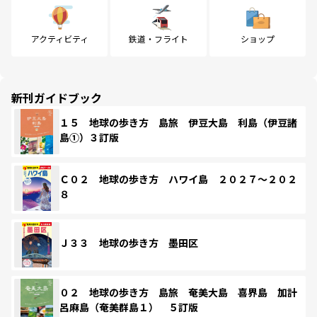
アクティビティ
鉄道・フライト
ショップ
新刊ガイドブック
１５ 地球の歩き方 島旅 伊豆大島 利島（伊豆諸
島①）３訂版
Ｃ０２ 地球の歩き方 ハワイ島 ２０２７～２０２
８
Ｊ３３ 地球の歩き方 墨田区
０２ 地球の歩き方 島旅 奄美大島 喜界島 加計
呂麻島（奄美群島１） ５訂版