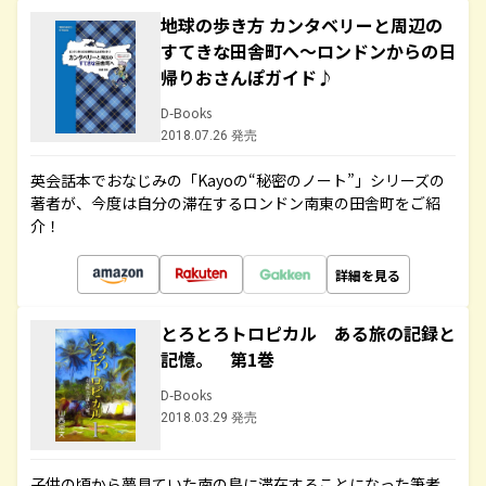
地球の歩き方 カンタベリーと周辺の
すてきな田舎町へ～ロンドンからの日
帰りおさんぽガイド♪
D-Books
2018.07.26 発売
英会話本でおなじみの「Kayoの“秘密のノート”」シリーズの
著者が、今度は自分の滞在するロンドン南東の田舎町をご紹
介！
詳細を見る
とろとろトロピカル ある旅の記録と
記憶。 第1巻
D-Books
2018.03.29 発売
子供の頃から夢見ていた南の島に滞在することになった筆者