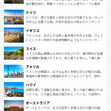
アートに溢れた街角から、地方では古代ローマ遺跡や中世
指の観光地だ。首都パリのエッフェル塔やルーブル美術館
の城塞都市、穏やかなビーチリゾートまで多彩な表情を見
といった象徴的なスポットから、田舎町の古風な美しさま
せる。地方によって風土や気候が異なるスペインはその個
ドイツ
で、幅広い魅力が詰まっている。華麗な宮殿、歴史的な大
性で訪れる人を魅了する。 なお、新着のスペイン情報は
コ
聖堂、美しいビーチ、そして豊かな自然が、訪れる者を心
ドイツは、豊かな歴史と多彩な文化が交差するヨーロッパ
ンテンツ一覧
を参照してほしい。
から魅了する。また、フランスは美食の国としても知ら
の中心に位置する国。中世の街並みが残るロマンチック街
れ、フランス料理はユネスコ無形文化遺産にも登録されて
道から、未来を先取りするようなモダンな都市まで多様な
イギリス
いる。シャンパンの発祥地であるランス、プロヴァンスの
顔を持つこの国は、どこを歩いても飽きることがない。ベ
香り高いラベンダー畑など、多彩な楽しみ方が可能だ。さ
ルリンの文化的活気、バイエルン州のアルプスの絶景、そ
イギリスは、古きよき伝統と最先端が共存する国。ウェス
らに、パリ以外の地域にも魅力が溢れており、どの街角に
してライン川沿いのワイン畑といった風景は必見。ビール
トミンスター寺院や大英博物館のようなランドマーク、歴
も豊かな歴史と文化が息づいている。パリ以外の個性あふ
とソーセージを味わいながら地元の人と過ごす楽しい時間
史ある大学都市、美しい丘陵地帯や牧歌的な風景など、エ
れる地方に足を運ぶとそれぞれで全く異なる文化を体験で
スイス
は、お酒好きな人にはぜひ体験してほしい。 なお、新着の
リアごとに異なる魅力がある。また、優雅なアフタヌーン
きるだろう。 なお、新着のフランス情報は
コンテンツ一覧
ドイツ情報は
コンテンツ一覧
を参照してほしい。
ティー、ビール好きにはたまらない英国パブ、サッカー観
スイスの国土面積は九州ほどの広さだが、運行時刻が正確
を参照してほしい。
戦など、本場だからこそできる体験も豊富。イギリスを旅
な交通網が整備されており、初心者でも安心して個人旅行
して楽しみつくそう。 なお、新着のイギリス情報は
コンテ
を楽しめる。日本同様に時刻表どおりの旅が可能だ。中世
アメリカ
ンツ一覧
を参照してほしい。
の建物がそのまま残る町や、スイスならではのユニークな
博物館もあり、アルプス観光だけでなく町歩きも満喫する
アメリカ合衆国は、広大な土地と多様な文化が魅力の国。
ことができる。国民の所得が高いため物価も高いが、旅行
東海岸の都市部から西海岸のカリフォルニアまで、訪れる
者向けの交通パス提供のサービスもあり、うまく活用すれ
場所ごとに異なる風景と体験が待っている。ニューヨーク
ハワイ
ば市内交通費無料で観光を楽しむこともできる。 なお、新
のような巨大都市は、観光、ショッピング、エンターテイ
着のスイス情報は
コンテンツ一覧
を参照してほしい。
ンメントが詰まった刺激的なスポットだ。一方、アメリカ
年間を通じて温暖な気候に恵まれ、多くの島で構成される
西部には大自然が広がり、グランドキャニオンやイエロー
ハワイは、どの島も独自の魅力をもっている。大自然の神
ストーン国立公園といった絶景が堪能できる。さらに、南
秘を感じたいなら、火山が生み出した壮大な景観を誇るハ
オーストラリア
部のニューオーリンズでは、音楽と美食が融合した独特の
ワイ島は見逃せない。また、定番の観光地といえばオアフ
文化が魅力。旅行者はアメリカの各地域で異なる魅力を楽
島だが、静かな自然を求めるならマウイ島やカウアイ島が
オーストラリアは、壮大な自然と多様な文化が魅力の国。