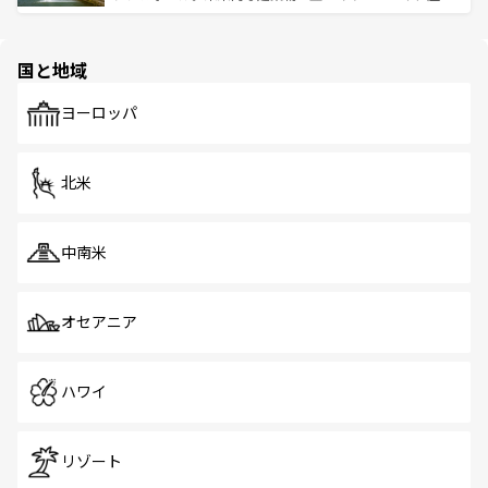
ける。 なお、新着のタイ情報は
コンテンツ一覧
を参照して
そう。 なお、新着の香港情報は
コンテンツ一覧
を参照して
と伝統を感じられるエスニックタウン、多数の緑豊かな公
ほしい。
ほしい。
園や自然保護区など、自然が調和した近代的な景観と文化
の多様性あふれるカラフルな町は、どこを歩いても新しい
国と地域
発見がある。さらに、治安のよさや充実した公共交通機関
も、旅行者にとっては魅力的なポイント。グルメも豊富
で、ホーカーズは地元の風情を楽しめる外せないスポット
ヨーロッパ
だ。訪れる人を飽きさせないシンガポールで、多様な魅力
を体感しよう。 なお、新着のシンガポール情報は
コンテン
ツ一覧
を参照してほしい。
北米
中南米
オセアニア
ハワイ
リゾート