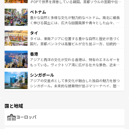
い。オーストラリアの多彩な魅力を存分に味わいつくそ
驚きをもたらしてくれる。また、奥深い台湾の食文化も魅
-POPで世界を席巻している韓国。首都ソウルの宮殿や伝統
う。 なお、新着のオーストラリア情報は
コンテンツ一覧
を
力で、夜市などの屋台グルメから高級料理、ヘルシーで美
家屋が並ぶエリアでは韓国の歴史と文化に浸ることがで
参照してほしい。
ベトナム
容にもいいと評判のスイーツなど、バラエティ豊かな料理
き、地方に足を延ばせば四季折々の自然美を楽しむことが
が味わえる。 なお、新着の台湾情報は
コンテンツ一覧
を参
できる。そして、キムチや焼肉、絶品のストリートフード
豊かな自然と多様な文化が魅力的なベトナム。南北に細長
照してほしい。
まで、さまざまな韓国料理が待っている。夜には、韓国な
く伸びる国土には、広大な田園風景や青々とした山々、世
らではのナイトライフも堪能できる。あたたかいホスピタ
界遺産に登録された壮大な自然景観が点在し、都市部では
タイ
リティに包まれながら、韓国の多彩な魅力を心ゆくまで味
急速な発展と共に伝統が息づく。ハノイの古い町並みやホ
わってみてほしい。 なお、新着の韓国情報は
コンテンツ一
ーチミン市のフランス統治時代の建物も、独特の雰囲気を
タイは、東南アジアに位置する豊かな自然と歴史が息づく
覧
を参照してほしい。
醸し出している。また、バラエティの豊かさとおいしさで
国だ。首都バンコクは高層ビルが立ち並ぶ一方、伝統的な
世界中の食通を魅了してやまないベトナム料理も魅力のひ
寺院や市場がいたるところに点在し、古きよき文化と現代
香港
とつ。フォーやバインミー、ベトナムコーヒーなどは、ぜ
の活気が交差している。北部ではチェンマイなどの山岳地
ひ現地で味わいたい。どの地域を訪れてもあたたかい人々
帯で自然と触れ合い、南部ではプーケットやクラビの美し
アジアと西洋の文化が交わる香港は、特有のエネルギーを
が旅行者を迎えてくれるので、きっと忘れられない旅にな
いビーチでリゾート気分を楽しむことができる。タイ料理
もっている。ヴィクトリア湾に広がる壮大な景色、近未来
るはずだ。 なお、新着のベトナム情報は
コンテンツ一覧
を
は世界的に有名で、屋台から高級レストランまで味覚を刺
的なアートスポット、そして歴史と現代が融合した町並
参照してほしい。
シンガポール
激する。気候は一年中温暖で、どの季節にも異なる楽しみ
み、どこを訪れても感動するはず。観光スポットが密集し
が待っている。親しみやすいタイの人々、仏教を中心とし
ており、効率よく見どころを回れるのも魅力。息をのむよ
アジアの交差点として多文化が融合した独自の魅力を放つ
た文化、そして多様な観光資源が、訪れる旅人を魅了し続
うな絶景から文化的な体験まで、香港を存分に楽しみ尽く
シンガポール。未来的な建築物が並ぶマリーナベイ、歴史
ける。 なお、新着のタイ情報は
コンテンツ一覧
を参照して
そう。 なお、新着の香港情報は
コンテンツ一覧
を参照して
と伝統を感じられるエスニックタウン、多数の緑豊かな公
ほしい。
ほしい。
園や自然保護区など、自然が調和した近代的な景観と文化
の多様性あふれるカラフルな町は、どこを歩いても新しい
国と地域
発見がある。さらに、治安のよさや充実した公共交通機関
も、旅行者にとっては魅力的なポイント。グルメも豊富
で、ホーカーズは地元の風情を楽しめる外せないスポット
ヨーロッパ
だ。訪れる人を飽きさせないシンガポールで、多様な魅力
を体感しよう。 なお、新着のシンガポール情報は
コンテン