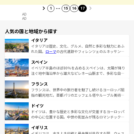
…
1
15
16
17
AD
AD
人気の国と地域から探す
イタリア
イタリアは歴史、文化、グルメ、自然と多彩な魅力にあふ
れた国。
ローマ
の古代遺跡やフィレンツェのルネッサンス
美術、ヴェネツィアの運河など、歴史あるスポットはもち
スペイン
ろん、トスカーナの美しい田園風景やアマルフィ海岸の絶
景など、自然景観も見逃せない。観光の合間には、本場の
イベリア半島のほぼ80％を占めるスペインは、太陽が降り
ピザやパスタなど、絶品のイタリア料理を堪能することも
注ぐ地中海沿岸から雄大なピレネー山脈まで、多彩な自然
できる。朝目覚めてから夜眠るまで、すべての瞬間を楽し
と文化が詰まったヨーロッパ屈指の旅行先だ。多様な地域
フランス
ませてくれるイタリアで、忘れられない旅をしてみよう！
文化が根付くこの国では、情熱的なフラメンコ、熱気あふ
なお、新着のイタリア情報は
コンテンツ一覧
を参照してほ
れる闘牛、そして美味しいタパスが生活の一部となってい
フランスは、世界中の旅行者を魅了し続けるヨーロッパ屈
しい。
る。首都マドリードの洗練された雰囲気や、バルセロナの
指の観光地だ。首都パリのエッフェル塔やルーブル美術館
アートに溢れた街角から、地方では古代ローマ遺跡や中世
といった象徴的なスポットから、田舎町の古風な美しさま
ドイツ
の城塞都市、穏やかなビーチリゾートまで多彩な表情を見
で、幅広い魅力が詰まっている。華麗な宮殿、歴史的な大
せる。地方によって風土や気候が異なるスペインはその個
聖堂、美しいビーチ、そして豊かな自然が、訪れる者を心
ドイツは、豊かな歴史と多彩な文化が交差するヨーロッパ
性で訪れる人を魅了する。 なお、新着のスペイン情報は
コ
から魅了する。また、フランスは美食の国としても知ら
の中心に位置する国。中世の街並みが残るロマンチック街
ンテンツ一覧
を参照してほしい。
れ、フランス料理はユネスコ無形文化遺産にも登録されて
道から、未来を先取りするようなモダンな都市まで多様な
イギリス
いる。シャンパンの発祥地であるランス、プロヴァンスの
顔を持つこの国は、どこを歩いても飽きることがない。ベ
香り高いラベンダー畑など、多彩な楽しみ方が可能だ。さ
ルリンの文化的活気、バイエルン州のアルプスの絶景、そ
イギリスは、古きよき伝統と最先端が共存する国。ウェス