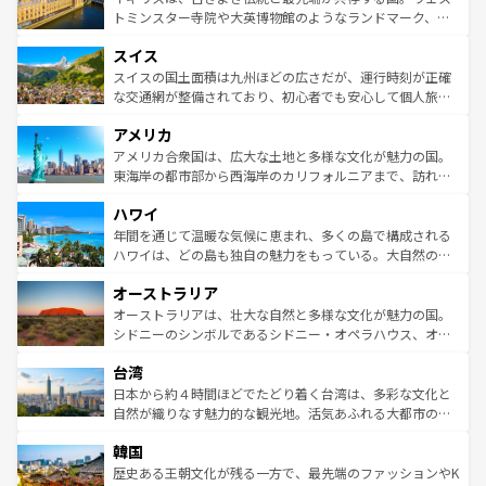
らに、パリ以外の地域にも魅力が溢れており、どの街角に
してライン川沿いのワイン畑といった風景は必見。ビール
トミンスター寺院や大英博物館のようなランドマーク、歴
も豊かな歴史と文化が息づいている。パリ以外の個性あふ
とソーセージを味わいながら地元の人と過ごす楽しい時間
史ある大学都市、美しい丘陵地帯や牧歌的な風景など、エ
れる地方に足を運ぶとそれぞれで全く異なる文化を体験で
スイス
は、お酒好きな人にはぜひ体験してほしい。 なお、新着の
リアごとに異なる魅力がある。また、優雅なアフタヌーン
きるだろう。 なお、新着のフランス情報は
コンテンツ一覧
ドイツ情報は
コンテンツ一覧
を参照してほしい。
ティー、ビール好きにはたまらない英国パブ、サッカー観
スイスの国土面積は九州ほどの広さだが、運行時刻が正確
を参照してほしい。
戦など、本場だからこそできる体験も豊富。イギリスを旅
な交通網が整備されており、初心者でも安心して個人旅行
して楽しみつくそう。 なお、新着のイギリス情報は
コンテ
を楽しめる。日本同様に時刻表どおりの旅が可能だ。中世
アメリカ
ンツ一覧
を参照してほしい。
の建物がそのまま残る町や、スイスならではのユニークな
博物館もあり、アルプス観光だけでなく町歩きも満喫する
アメリカ合衆国は、広大な土地と多様な文化が魅力の国。
ことができる。国民の所得が高いため物価も高いが、旅行
東海岸の都市部から西海岸のカリフォルニアまで、訪れる
者向けの交通パス提供のサービスもあり、うまく活用すれ
場所ごとに異なる風景と体験が待っている。ニューヨーク
ハワイ
ば市内交通費無料で観光を楽しむこともできる。 なお、新
のような巨大都市は、観光、ショッピング、エンターテイ
着のスイス情報は
コンテンツ一覧
を参照してほしい。
ンメントが詰まった刺激的なスポットだ。一方、アメリカ
年間を通じて温暖な気候に恵まれ、多くの島で構成される
西部には大自然が広がり、グランドキャニオンやイエロー
ハワイは、どの島も独自の魅力をもっている。大自然の神
ストーン国立公園といった絶景が堪能できる。さらに、南
秘を感じたいなら、火山が生み出した壮大な景観を誇るハ
オーストラリア
部のニューオーリンズでは、音楽と美食が融合した独特の
ワイ島は見逃せない。また、定番の観光地といえばオアフ
文化が魅力。旅行者はアメリカの各地域で異なる魅力を楽
島だが、静かな自然を求めるならマウイ島やカウアイ島が
オーストラリアは、壮大な自然と多様な文化が魅力の国。
しみながら、その多様性と豊かな歴史を感じることができ
おすすめ。エメラルドグリーンに輝く海をはじめ、豊かな
シドニーのシンボルであるシドニー・オペラハウス、オー
るだろう。車でのロードトリップや列車の旅も、アメリカ
文化や歴史が息づいている。「アロハスピリット」と呼ば
ストラリア東海岸北部に広がる大サンゴ礁地帯グレートバ
ならではの贅沢な旅のスタイルだ。 なお、新着のアメリカ
台湾
れるおもてなしの心で訪れる人々を迎えてくれるハワイの
リアリーフや大陸中央部にそびえるウルル（エアーズロッ
情報は
コンテンツ一覧
を参照してほしい。
人々、おいしいローカルフードやハワイアンミュージッ
ク）、タスマニアの美しい原生林やケアンズの熱帯雨林な
日本から約４時間ほどでたどり着く台湾は、多彩な文化と
ク、伝統的なフラダンスなど、すべてがハワイの魅力を彩
ど、見どころがたくさん。また、カフェやワイン、オージ
自然が織りなす魅力的な観光地。活気あふれる大都市の台
っている。訪れるたびに新しい発見と感動が待っているハ
ービーフなどの食文化も豊かで、美味しいものであふれて
北やノスタルジックな町並みが人気な九份（ジォウフェ
ワイを、存分に味わってほしい。 なお、新着のハワイ情報
韓国
いる。アクティビティも充実しており、サーフィンやダイ
ン）、静ひつな山岳地帯である台湾東部など、都市の喧騒
は
コンテンツ一覧
を参照してほしい。
ビング、ハイキングなど、アウトドア好きにはたまらな
と山間の静けさが共存しており、訪れる人に新しい発見と
歴史ある王朝文化が残る一方で、最先端のファッションやK