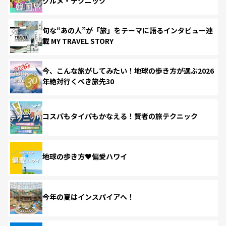
グルメ・テクニック
旬な“あの人”が「旅」をテーマに語るインタビュー連
載 MY TRAVEL STORY
今、こんな旅がしてみたい！地球の歩き方が選ぶ2026
年絶対行くべき旅先30
コスパもタイパもかなえる！賢者の旅テクニック
地球の歩き方♥偏愛ハワイ
今年の夏はインスパイアへ！