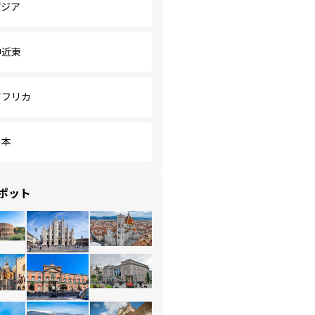
アジア
中近東
アフリカ
日本
ポット