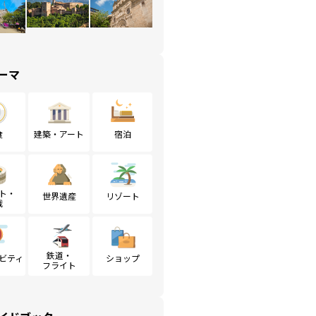
ーマ
食
建築・アート
宿泊
ト・
世界遺産
リゾート
戦
鉄道・
ビティ
ショップ
フライト