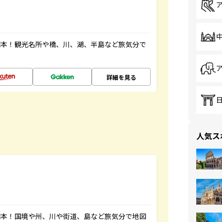
図本！観光名所や橋、川、湖、半島など旅気分で
詳細を見る
人気ス
図本！国境や州、川や街道、島など旅気分で地図