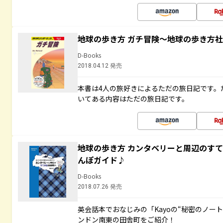
地球の歩き方 ガチ冒険～地球の歩き方
D-Books
2018.04.12 発売
本書は4人の旅好きによるただの旅日記です。
いてある内容はただの旅日記です。
地球の歩き方 カンタベリーと周辺のす
んぽガイド♪
D-Books
2018.07.26 発売
英会話本でおなじみの「Kayoの“秘密のノー
ンドン南東の田舎町をご紹介！