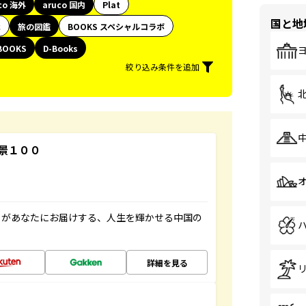
co 海外
aruco 国内
Plat
国と地
代
旅の図鑑
BOOKS スペシャルコラボ
BOOKS
D-Books
絞り込み条件を追加
景１００
」があなたにお届けする、人生を輝かせる中国の
詳細を見る