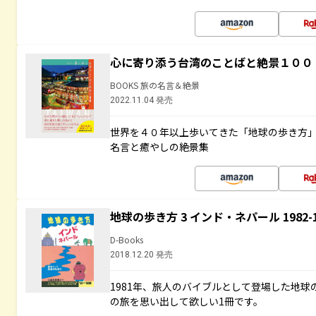
心に寄り添う台湾のことばと絶景１００
BOOKS 旅の名言＆絶景
2022.11.04 発売
世界を４０年以上歩いてきた「地球の歩き方
名言と癒やしの絶景集
地球の歩き方 3 インド・ネパール 1982
D-Books
2018.12.20 発売
1981年、旅人のバイブルとして登場した地
の旅を思い出して欲しい1冊です。