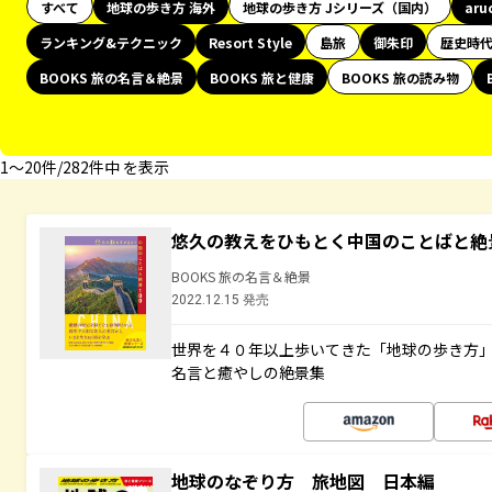
すべて
地球の歩き方 海外
地球の歩き方 Jシリーズ（国内）
aru
ランキング&テクニック
Resort Style
島旅
御朱印
歴史時
BOOKS 旅の名言＆絶景
BOOKS 旅と健康
BOOKS 旅の読み物
1〜20件/282件中 を表示
悠久の教えをひもとく中国のことばと絶
BOOKS 旅の名言＆絶景
2022.12.15 発売
世界を４０年以上歩いてきた「地球の歩き方
名言と癒やしの絶景集
地球のなぞり方 旅地図 日本編