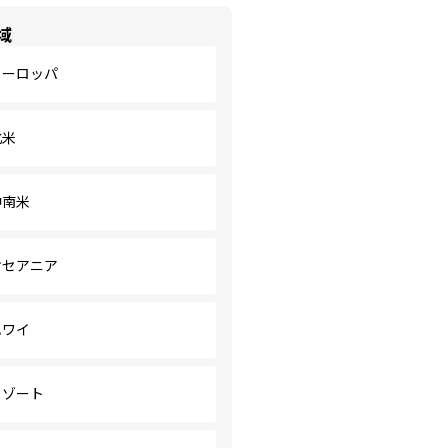
域
ヨーロッパ
北米
中南米
オセアニア
ハワイ
リゾート