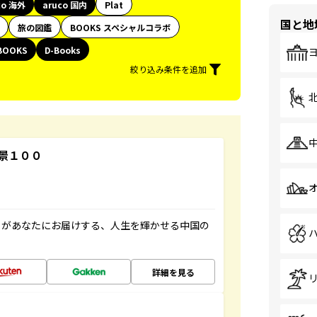
co 海外
aruco 国内
Plat
国と地
旅の図鑑
BOOKS スペシャルコラボ
BOOKS
D-Books
絞り込み条件を追加
景１００
」があなたにお届けする、人生を輝かせる中国の
詳細を見る