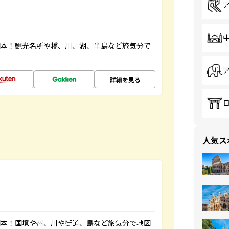
図本！観光名所や橋、川、湖、半島など旅気分で
詳細を見る
人気ス
図本！国境や州、川や街道、島など旅気分で地図