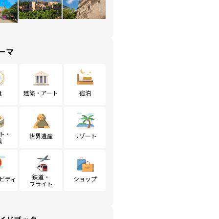
ーマ
食
建築・アート
宿泊
ト・
世界遺産
リゾート
戦
鉄道・
ビティ
ショップ
フライト