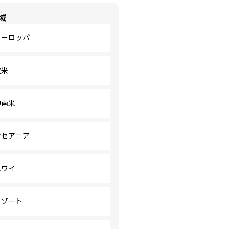
域
ヨーロッパ
北米
中南米
オセアニア
ハワイ
リゾート