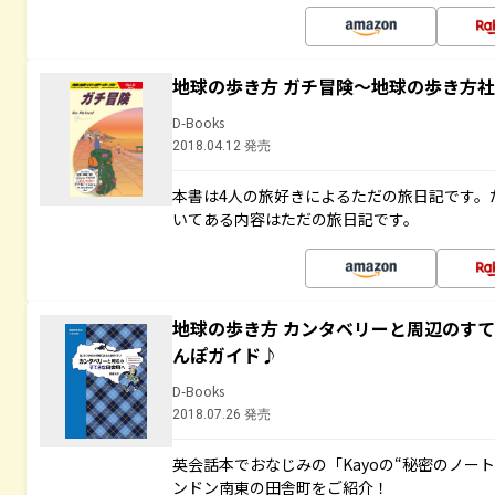
地球の歩き方 ガチ冒険～地球の歩き方
D-Books
2018.04.12 発売
本書は4人の旅好きによるただの旅日記です。
いてある内容はただの旅日記です。
地球の歩き方 カンタベリーと周辺のす
んぽガイド♪
D-Books
2018.07.26 発売
英会話本でおなじみの「Kayoの“秘密のノー
ンドン南東の田舎町をご紹介！