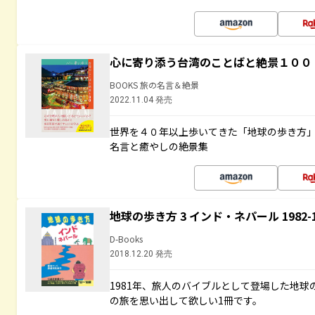
心に寄り添う台湾のことばと絶景１００
BOOKS 旅の名言＆絶景
2022.11.04 発売
世界を４０年以上歩いてきた「地球の歩き方
名言と癒やしの絶景集
地球の歩き方 3 インド・ネパール 1982
D-Books
2018.12.20 発売
1981年、旅人のバイブルとして登場した地
の旅を思い出して欲しい1冊です。