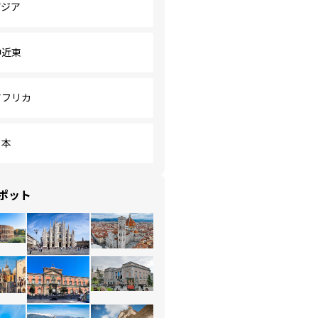
アジア
中近東
アフリカ
日本
ポット