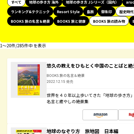
すべて
地球の歩き方 海外
地球の歩き方 Jシリーズ（国内）
aru
ランキング&テクニック
Resort Style
島旅
御朱印
歴史時代
BOOKS 旅の名言＆絶景
BOOKS 旅と健康
BOOKS 旅の読み物
1〜20件/285件中 を表示
悠久の教えをひもとく中国のことばと絶
BOOKS 旅の名言＆絶景
2022.12.15 発売
世界を４０年以上歩いてきた「地球の歩き方
名言と癒やしの絶景集
地球のなぞり方 旅地図 日本編