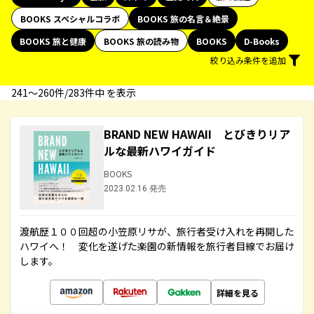
BOOKS スペシャルコラボ
BOOKS 旅の名言＆絶景
BOOKS 旅と健康
BOOKS 旅の読み物
BOOKS
D-Books
絞り込み条件を追加
241〜260件/283件中 を表示
BRAND NEW HAWAII とびきりリア
ルな最新ハワイガイド
BOOKS
2023.02.16 発売
渡航歴１００回超の小笠原リサが、旅行者受け入れを再開した
ハワイへ！ 変化を遂げた楽園の新情報を旅行者目線でお届け
します。
詳細を見る