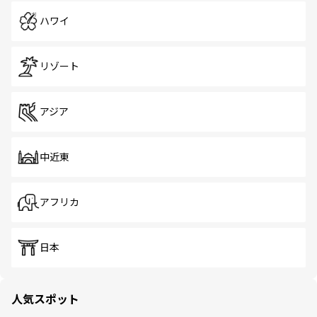
ハワイ
リゾート
アジア
中近東
アフリカ
日本
人気スポット