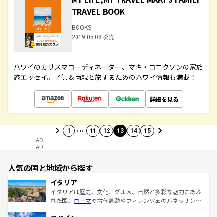
TRAVEL BOOK
BOOKS
2019.05.08 発売
ハワイのカリスマコーディネーター、マキ・コニクソンの家族
旅エッセイ。子供＆両親と旅するためのハワイ情報も満載！
詳細を見る
…
1
11
12
13
14
15
AD
AD
人気の国と地域から探す
イタリア
イタリアは歴史、文化、グルメ、自然と多彩な魅力にあふ
れた国。
ローマ
の古代遺跡やフィレンツェのルネッサンス
美術、ヴェネツィアの運河など、歴史あるスポットはもち