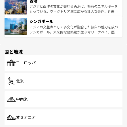
香港
とつ。フォーやバインミー、ベトナムコーヒーなどは、ぜ
の活気が交差している。北部ではチェンマイなどの山岳地
ひ現地で味わいたい。どの地域を訪れてもあたたかい人々
帯で自然と触れ合い、南部ではプーケットやクラビの美し
アジアと西洋の文化が交わる香港は、特有のエネルギーを
が旅行者を迎えてくれるので、きっと忘れられない旅にな
いビーチでリゾート気分を楽しむことができる。タイ料理
もっている。ヴィクトリア湾に広がる壮大な景色、近未来
るはずだ。 なお、新着のベトナム情報は
コンテンツ一覧
を
は世界的に有名で、屋台から高級レストランまで味覚を刺
的なアートスポット、そして歴史と現代が融合した町並
参照してほしい。
シンガポール
激する。気候は一年中温暖で、どの季節にも異なる楽しみ
み、どこを訪れても感動するはず。観光スポットが密集し
が待っている。親しみやすいタイの人々、仏教を中心とし
ており、効率よく見どころを回れるのも魅力。息をのむよ
アジアの交差点として多文化が融合した独自の魅力を放つ
た文化、そして多様な観光資源が、訪れる旅人を魅了し続
うな絶景から文化的な体験まで、香港を存分に楽しみ尽く
シンガポール。未来的な建築物が並ぶマリーナベイ、歴史
ける。 なお、新着のタイ情報は
コンテンツ一覧
を参照して
そう。 なお、新着の香港情報は
コンテンツ一覧
を参照して
と伝統を感じられるエスニックタウン、多数の緑豊かな公
ほしい。
ほしい。
園や自然保護区など、自然が調和した近代的な景観と文化
の多様性あふれるカラフルな町は、どこを歩いても新しい
国と地域
発見がある。さらに、治安のよさや充実した公共交通機関
も、旅行者にとっては魅力的なポイント。グルメも豊富
で、ホーカーズは地元の風情を楽しめる外せないスポット
ヨーロッパ
だ。訪れる人を飽きさせないシンガポールで、多様な魅力
を体感しよう。 なお、新着のシンガポール情報は
コンテン
ツ一覧
を参照してほしい。
北米
中南米
オセアニア