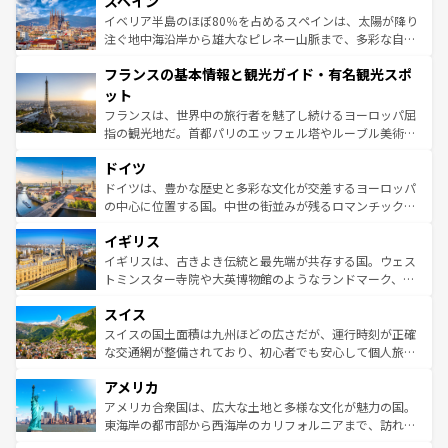
スペイン
ろん、トスカーナの美しい田園風景やアマルフィ海岸の絶
景など、自然景観も見逃せない。観光の合間には、本場の
イベリア半島のほぼ80％を占めるスペインは、太陽が降り
ピザやパスタなど、絶品のイタリア料理を堪能することも
注ぐ地中海沿岸から雄大なピレネー山脈まで、多彩な自然
できる。朝目覚めてから夜眠るまで、すべての瞬間を楽し
と文化が詰まったヨーロッパ屈指の旅行先だ。多様な地域
フランスの基本情報と観光ガイド・有名観光スポ
ませてくれるイタリアで、忘れられない旅をしてみよう！
文化が根付くこの国では、情熱的なフラメンコ、熱気あふ
なお、新着のイタリア情報は
コンテンツ一覧
を参照してほ
れる闘牛、そして美味しいタパスが生活の一部となってい
ット
しい。
る。首都マドリードの洗練された雰囲気や、バルセロナの
フランスは、世界中の旅行者を魅了し続けるヨーロッパ屈
アートに溢れた街角から、地方では古代ローマ遺跡や中世
指の観光地だ。首都パリのエッフェル塔やルーブル美術館
の城塞都市、穏やかなビーチリゾートまで多彩な表情を見
といった象徴的なスポットから、田舎町の古風な美しさま
せる。地方によって風土や気候が異なるスペインはその個
ドイツ
で、幅広い魅力が詰まっている。華麗な宮殿、歴史的な大
性で訪れる人を魅了する。 なお、新着のスペイン情報は
コ
聖堂、美しいビーチ、そして豊かな自然が、訪れる者を心
ドイツは、豊かな歴史と多彩な文化が交差するヨーロッパ
ンテンツ一覧
を参照してほしい。
から魅了する。また、フランスは美食の国としても知ら
の中心に位置する国。中世の街並みが残るロマンチック街
れ、フランス料理はユネスコ無形文化遺産にも登録されて
道から、未来を先取りするようなモダンな都市まで多様な
イギリス
いる。シャンパンの発祥地であるランス、プロヴァンスの
顔を持つこの国は、どこを歩いても飽きることがない。ベ
香り高いラベンダー畑など、多彩な楽しみ方が可能だ。さ
ルリンの文化的活気、バイエルン州のアルプスの絶景、そ
イギリスは、古きよき伝統と最先端が共存する国。ウェス
らに、パリ以外の地域にも魅力が溢れており、どの街角に
してライン川沿いのワイン畑といった風景は必見。ビール
トミンスター寺院や大英博物館のようなランドマーク、歴
も豊かな歴史と文化が息づいている。パリ以外の個性あふ
とソーセージを味わいながら地元の人と過ごす楽しい時間
史ある大学都市、美しい丘陵地帯や牧歌的な風景など、エ
れる地方に足を運ぶとそれぞれで全く異なる文化を体験で
スイス
は、お酒好きな人にはぜひ体験してほしい。 なお、新着の
リアごとに異なる魅力がある。また、優雅なアフタヌーン
きるだろう。 なお、新着のフランス情報は
コンテンツ一覧
ドイツ情報は
コンテンツ一覧
を参照してほしい。
ティー、ビール好きにはたまらない英国パブ、サッカー観
スイスの国土面積は九州ほどの広さだが、運行時刻が正確
を参照してほしい。
戦など、本場だからこそできる体験も豊富。イギリスを旅
な交通網が整備されており、初心者でも安心して個人旅行
して楽しみつくそう。 なお、新着のイギリス情報は
コンテ
を楽しめる。日本同様に時刻表どおりの旅が可能だ。中世
アメリカ
ンツ一覧
を参照してほしい。
の建物がそのまま残る町や、スイスならではのユニークな
博物館もあり、アルプス観光だけでなく町歩きも満喫する
アメリカ合衆国は、広大な土地と多様な文化が魅力の国。
ことができる。国民の所得が高いため物価も高いが、旅行
東海岸の都市部から西海岸のカリフォルニアまで、訪れる
者向けの交通パス提供のサービスもあり、うまく活用すれ
場所ごとに異なる風景と体験が待っている。ニューヨーク