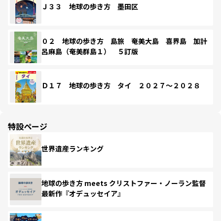
Ｊ３３ 地球の歩き方 墨田区
０２ 地球の歩き方 島旅 奄美大島 喜界島 加計
呂麻島（奄美群島１） ５訂版
Ｄ１７ 地球の歩き方 タイ ２０２７～２０２８
特設ページ
世界遺産ランキング
地球の歩き方 meets クリストファー・ノーラン監督
最新作『オデュッセイア』