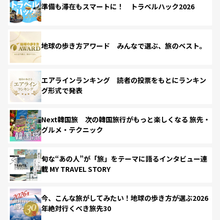
準備も滞在もスマートに！ トラベルハック2026
地球の歩き方アワード みんなで選ぶ、旅のベスト。
エアラインランキング 読者の投票をもとにランキン
グ形式で発表
Next韓国旅 次の韓国旅行がもっと楽しくなる 旅先・
グルメ・テクニック
旬な“あの人”が「旅」をテーマに語るインタビュー連
載 MY TRAVEL STORY
今、こんな旅がしてみたい！地球の歩き方が選ぶ2026
年絶対行くべき旅先30