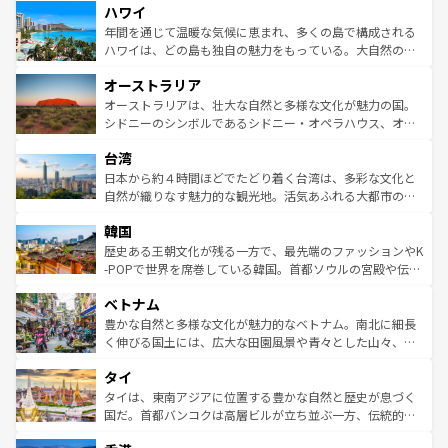
ハワイ
ば市内交通費無料で観光を楽しむこともできる。 なお、新
のような巨大都市は、観光、ショッピング、エンターテイ
着のスイス情報は
コンテンツ一覧
を参照してほしい。
ンメントが詰まった刺激的なスポットだ。一方、アメリカ
年間を通じて温暖な気候に恵まれ、多くの島で構成される
西部には大自然が広がり、グランドキャニオンやイエロー
ハワイは、どの島も独自の魅力をもっている。大自然の神
ストーン国立公園といった絶景が堪能できる。さらに、南
秘を感じたいなら、火山が生み出した壮大な景観を誇るハ
オーストラリア
部のニューオーリンズでは、音楽と美食が融合した独特の
ワイ島は見逃せない。また、定番の観光地といえばオアフ
文化が魅力。旅行者はアメリカの各地域で異なる魅力を楽
島だが、静かな自然を求めるならマウイ島やカウアイ島が
オーストラリアは、壮大な自然と多様な文化が魅力の国。
しみながら、その多様性と豊かな歴史を感じることができ
おすすめ。エメラルドグリーンに輝く海をはじめ、豊かな
シドニーのシンボルであるシドニー・オペラハウス、オー
るだろう。車でのロードトリップや列車の旅も、アメリカ
文化や歴史が息づいている。「アロハスピリット」と呼ば
ストラリア東海岸北部に広がる大サンゴ礁地帯グレートバ
ならではの贅沢な旅のスタイルだ。 なお、新着のアメリカ
台湾
れるおもてなしの心で訪れる人々を迎えてくれるハワイの
リアリーフや大陸中央部にそびえるウルル（エアーズロッ
情報は
コンテンツ一覧
を参照してほしい。
人々、おいしいローカルフードやハワイアンミュージッ
ク）、タスマニアの美しい原生林やケアンズの熱帯雨林な
日本から約４時間ほどでたどり着く台湾は、多彩な文化と
ク、伝統的なフラダンスなど、すべてがハワイの魅力を彩
ど、見どころがたくさん。また、カフェやワイン、オージ
自然が織りなす魅力的な観光地。活気あふれる大都市の台
っている。訪れるたびに新しい発見と感動が待っているハ
ービーフなどの食文化も豊かで、美味しいものであふれて
北やノスタルジックな町並みが人気な九份（ジォウフェ
ワイを、存分に味わってほしい。 なお、新着のハワイ情報
韓国
いる。アクティビティも充実しており、サーフィンやダイ
ン）、静ひつな山岳地帯である台湾東部など、都市の喧騒
は
コンテンツ一覧
を参照してほしい。
ビング、ハイキングなど、アウトドア好きにはたまらな
と山間の静けさが共存しており、訪れる人に新しい発見と
歴史ある王朝文化が残る一方で、最先端のファッションやK
い。オーストラリアの多彩な魅力を存分に味わいつくそ
驚きをもたらしてくれる。また、奥深い台湾の食文化も魅
-POPで世界を席巻している韓国。首都ソウルの宮殿や伝統
う。 なお、新着のオーストラリア情報は
コンテンツ一覧
を
力で、夜市などの屋台グルメから高級料理、ヘルシーで美
家屋が並ぶエリアでは韓国の歴史と文化に浸ることがで
参照してほしい。
ベトナム
容にもいいと評判のスイーツなど、バラエティ豊かな料理
き、地方に足を延ばせば四季折々の自然美を楽しむことが
が味わえる。 なお、新着の台湾情報は
コンテンツ一覧
を参
できる。そして、キムチや焼肉、絶品のストリートフード
豊かな自然と多様な文化が魅力的なベトナム。南北に細長
照してほしい。
まで、さまざまな韓国料理が待っている。夜には、韓国な
く伸びる国土には、広大な田園風景や青々とした山々、世
らではのナイトライフも堪能できる。あたたかいホスピタ
界遺産に登録された壮大な自然景観が点在し、都市部では
タイ
リティに包まれながら、韓国の多彩な魅力を心ゆくまで味
急速な発展と共に伝統が息づく。ハノイの古い町並みやホ
わってみてほしい。 なお、新着の韓国情報は
コンテンツ一
ーチミン市のフランス統治時代の建物も、独特の雰囲気を
タイは、東南アジアに位置する豊かな自然と歴史が息づく
覧
を参照してほしい。
醸し出している。また、バラエティの豊かさとおいしさで
国だ。首都バンコクは高層ビルが立ち並ぶ一方、伝統的な
世界中の食通を魅了してやまないベトナム料理も魅力のひ
寺院や市場がいたるところに点在し、古きよき文化と現代