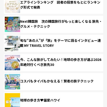
エアラインランキング 読者の投票をもとにランキン
グ形式で発表
Next韓国旅 次の韓国旅行がもっと楽しくなる 旅先・
グルメ・テクニック
旬な“あの人”が「旅」をテーマに語るインタビュー連
載 MY TRAVEL STORY
今、こんな旅がしてみたい！地球の歩き方が選ぶ2026
年絶対行くべき旅先30
コスパもタイパもかなえる！賢者の旅テクニック
地球の歩き方♥偏愛ハワイ