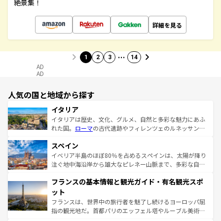
絶景集！
詳細を見る
…
1
2
3
14
AD
AD
人気の国と地域から探す
イタリア
イタリアは歴史、文化、グルメ、自然と多彩な魅力にあふ
れた国。
ローマ
の古代遺跡やフィレンツェのルネッサンス
美術、ヴェネツィアの運河など、歴史あるスポットはもち
スペイン
ろん、トスカーナの美しい田園風景やアマルフィ海岸の絶
景など、自然景観も見逃せない。観光の合間には、本場の
イベリア半島のほぼ80％を占めるスペインは、太陽が降り
ピザやパスタなど、絶品のイタリア料理を堪能することも
注ぐ地中海沿岸から雄大なピレネー山脈まで、多彩な自然
できる。朝目覚めてから夜眠るまで、すべての瞬間を楽し
と文化が詰まったヨーロッパ屈指の旅行先だ。多様な地域
フランスの基本情報と観光ガイド・有名観光スポ
ませてくれるイタリアで、忘れられない旅をしてみよう！
文化が根付くこの国では、情熱的なフラメンコ、熱気あふ
なお、新着のイタリア情報は
コンテンツ一覧
を参照してほ
れる闘牛、そして美味しいタパスが生活の一部となってい
ット
しい。
る。首都マドリードの洗練された雰囲気や、バルセロナの
フランスは、世界中の旅行者を魅了し続けるヨーロッパ屈
アートに溢れた街角から、地方では古代ローマ遺跡や中世
指の観光地だ。首都パリのエッフェル塔やルーブル美術館
の城塞都市、穏やかなビーチリゾートまで多彩な表情を見
といった象徴的なスポットから、田舎町の古風な美しさま