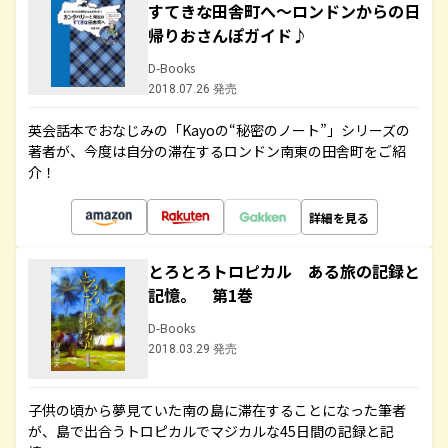
すてきな田舎町へ～ロンドンからの日
帰りおさんぽガイド♪
D-Books
2018.07.26 発売
英会話本でおなじみの「Kayoの“秘密のノート”」シリーズの
著者が、今度は自分の滞在するロンドン南東の田舎町をご紹
介！
詳細を見る
とろとろトロピカル ある旅の記録と
記憶。 第1巻
D-Books
2018.03.29 発売
子供の頃から夢見ていた南の島に滞在することになった筆者
が、島で出合うトロピカルでマジカルな45日間の記録と記