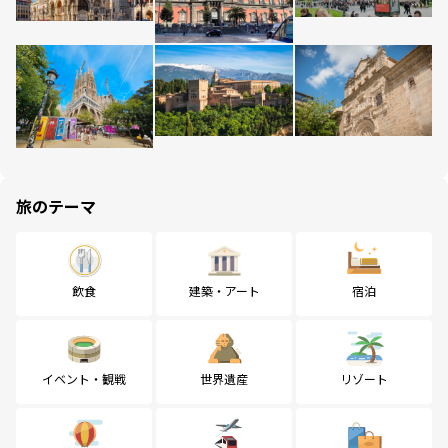
旅のテーマ
飲食
建築・アート
宿泊
イベント・観戦
世界遺産
リゾート