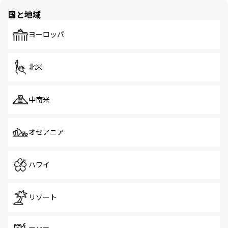
の多様性あふれるカラフルな町は、どこを歩いても新しい
国と地域
発見がある。さらに、治安のよさや充実した公共交通機関
も、旅行者にとっては魅力的なポイント。グルメも豊富
で、ホーカーズは地元の風情を楽しめる外せないスポット
ヨーロッパ
だ。訪れる人を飽きさせないシンガポールで、多様な魅力
を体感しよう。 なお、新着のシンガポール情報は
コンテン
ツ一覧
を参照してほしい。
北米
中南米
オセアニア
ハワイ
リゾート