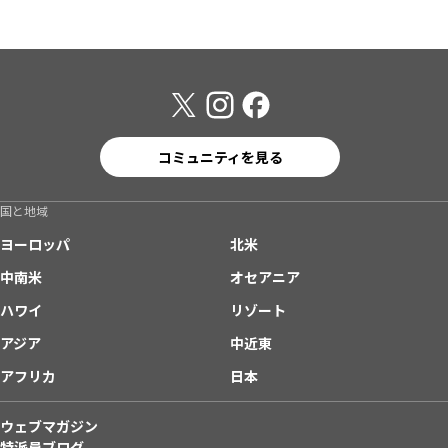
コミュニティを見る
国と地域
ヨーロッパ
北米
中南米
オセアニア
ハワイ
リゾート
アジア
中近東
アフリカ
日本
ウェブマガジン
特派員ブログ