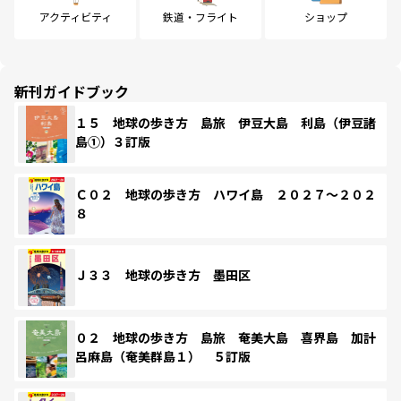
アクティビティ
鉄道・フライト
ショップ
新刊ガイドブック
１５ 地球の歩き方 島旅 伊豆大島 利島（伊豆諸
島①）３訂版
Ｃ０２ 地球の歩き方 ハワイ島 ２０２７～２０２
８
Ｊ３３ 地球の歩き方 墨田区
０２ 地球の歩き方 島旅 奄美大島 喜界島 加計
呂麻島（奄美群島１） ５訂版