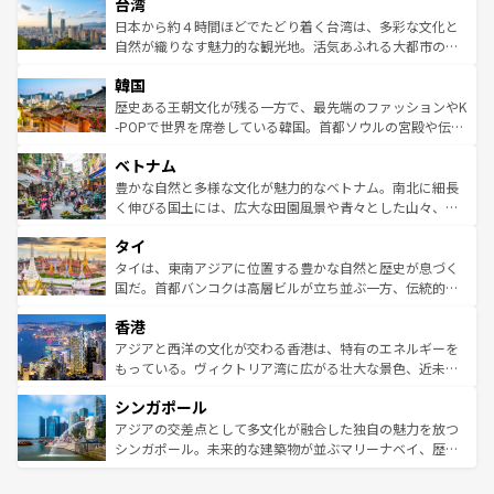
ならではの贅沢な旅のスタイルだ。 なお、新着のアメリカ
台湾
れるおもてなしの心で訪れる人々を迎えてくれるハワイの
リアリーフや大陸中央部にそびえるウルル（エアーズロッ
情報は
コンテンツ一覧
を参照してほしい。
人々、おいしいローカルフードやハワイアンミュージッ
ク）、タスマニアの美しい原生林やケアンズの熱帯雨林な
日本から約４時間ほどでたどり着く台湾は、多彩な文化と
ク、伝統的なフラダンスなど、すべてがハワイの魅力を彩
ど、見どころがたくさん。また、カフェやワイン、オージ
自然が織りなす魅力的な観光地。活気あふれる大都市の台
っている。訪れるたびに新しい発見と感動が待っているハ
ービーフなどの食文化も豊かで、美味しいものであふれて
北やノスタルジックな町並みが人気な九份（ジォウフェ
ワイを、存分に味わってほしい。 なお、新着のハワイ情報
韓国
いる。アクティビティも充実しており、サーフィンやダイ
ン）、静ひつな山岳地帯である台湾東部など、都市の喧騒
は
コンテンツ一覧
を参照してほしい。
ビング、ハイキングなど、アウトドア好きにはたまらな
と山間の静けさが共存しており、訪れる人に新しい発見と
歴史ある王朝文化が残る一方で、最先端のファッションやK
い。オーストラリアの多彩な魅力を存分に味わいつくそ
驚きをもたらしてくれる。また、奥深い台湾の食文化も魅
-POPで世界を席巻している韓国。首都ソウルの宮殿や伝統
う。 なお、新着のオーストラリア情報は
コンテンツ一覧
を
力で、夜市などの屋台グルメから高級料理、ヘルシーで美
家屋が並ぶエリアでは韓国の歴史と文化に浸ることがで
参照してほしい。
ベトナム
容にもいいと評判のスイーツなど、バラエティ豊かな料理
き、地方に足を延ばせば四季折々の自然美を楽しむことが
が味わえる。 なお、新着の台湾情報は
コンテンツ一覧
を参
できる。そして、キムチや焼肉、絶品のストリートフード
豊かな自然と多様な文化が魅力的なベトナム。南北に細長
照してほしい。
まで、さまざまな韓国料理が待っている。夜には、韓国な
く伸びる国土には、広大な田園風景や青々とした山々、世
らではのナイトライフも堪能できる。あたたかいホスピタ
界遺産に登録された壮大な自然景観が点在し、都市部では
タイ
リティに包まれながら、韓国の多彩な魅力を心ゆくまで味
急速な発展と共に伝統が息づく。ハノイの古い町並みやホ
わってみてほしい。 なお、新着の韓国情報は
コンテンツ一
ーチミン市のフランス統治時代の建物も、独特の雰囲気を
タイは、東南アジアに位置する豊かな自然と歴史が息づく
覧
を参照してほしい。
醸し出している。また、バラエティの豊かさとおいしさで
国だ。首都バンコクは高層ビルが立ち並ぶ一方、伝統的な
世界中の食通を魅了してやまないベトナム料理も魅力のひ
寺院や市場がいたるところに点在し、古きよき文化と現代
香港
とつ。フォーやバインミー、ベトナムコーヒーなどは、ぜ
の活気が交差している。北部ではチェンマイなどの山岳地
ひ現地で味わいたい。どの地域を訪れてもあたたかい人々
帯で自然と触れ合い、南部ではプーケットやクラビの美し
アジアと西洋の文化が交わる香港は、特有のエネルギーを
が旅行者を迎えてくれるので、きっと忘れられない旅にな
いビーチでリゾート気分を楽しむことができる。タイ料理
もっている。ヴィクトリア湾に広がる壮大な景色、近未来
るはずだ。 なお、新着のベトナム情報は
コンテンツ一覧
を
は世界的に有名で、屋台から高級レストランまで味覚を刺
的なアートスポット、そして歴史と現代が融合した町並
参照してほしい。
シンガポール
激する。気候は一年中温暖で、どの季節にも異なる楽しみ
み、どこを訪れても感動するはず。観光スポットが密集し
が待っている。親しみやすいタイの人々、仏教を中心とし
ており、効率よく見どころを回れるのも魅力。息をのむよ
アジアの交差点として多文化が融合した独自の魅力を放つ
た文化、そして多様な観光資源が、訪れる旅人を魅了し続
うな絶景から文化的な体験まで、香港を存分に楽しみ尽く
シンガポール。未来的な建築物が並ぶマリーナベイ、歴史
ける。 なお、新着のタイ情報は
コンテンツ一覧
を参照して
そう。 なお、新着の香港情報は
コンテンツ一覧
を参照して
と伝統を感じられるエスニックタウン、多数の緑豊かな公
ほしい。
ほしい。
園や自然保護区など、自然が調和した近代的な景観と文化