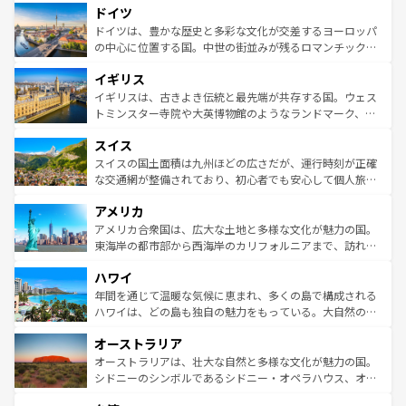
せる。地方によって風土や気候が異なるスペインはその個
ドイツ
で、幅広い魅力が詰まっている。華麗な宮殿、歴史的な大
性で訪れる人を魅了する。 なお、新着のスペイン情報は
コ
聖堂、美しいビーチ、そして豊かな自然が、訪れる者を心
ドイツは、豊かな歴史と多彩な文化が交差するヨーロッパ
ンテンツ一覧
を参照してほしい。
から魅了する。また、フランスは美食の国としても知ら
の中心に位置する国。中世の街並みが残るロマンチック街
れ、フランス料理はユネスコ無形文化遺産にも登録されて
道から、未来を先取りするようなモダンな都市まで多様な
イギリス
いる。シャンパンの発祥地であるランス、プロヴァンスの
顔を持つこの国は、どこを歩いても飽きることがない。ベ
香り高いラベンダー畑など、多彩な楽しみ方が可能だ。さ
ルリンの文化的活気、バイエルン州のアルプスの絶景、そ
イギリスは、古きよき伝統と最先端が共存する国。ウェス
らに、パリ以外の地域にも魅力が溢れており、どの街角に
してライン川沿いのワイン畑といった風景は必見。ビール
トミンスター寺院や大英博物館のようなランドマーク、歴
も豊かな歴史と文化が息づいている。パリ以外の個性あふ
とソーセージを味わいながら地元の人と過ごす楽しい時間
史ある大学都市、美しい丘陵地帯や牧歌的な風景など、エ
れる地方に足を運ぶとそれぞれで全く異なる文化を体験で
スイス
は、お酒好きな人にはぜひ体験してほしい。 なお、新着の
リアごとに異なる魅力がある。また、優雅なアフタヌーン
きるだろう。 なお、新着のフランス情報は
コンテンツ一覧
ドイツ情報は
コンテンツ一覧
を参照してほしい。
ティー、ビール好きにはたまらない英国パブ、サッカー観
スイスの国土面積は九州ほどの広さだが、運行時刻が正確
を参照してほしい。
戦など、本場だからこそできる体験も豊富。イギリスを旅
な交通網が整備されており、初心者でも安心して個人旅行
して楽しみつくそう。 なお、新着のイギリス情報は
コンテ
を楽しめる。日本同様に時刻表どおりの旅が可能だ。中世
アメリカ
ンツ一覧
を参照してほしい。
の建物がそのまま残る町や、スイスならではのユニークな
博物館もあり、アルプス観光だけでなく町歩きも満喫する
アメリカ合衆国は、広大な土地と多様な文化が魅力の国。
ことができる。国民の所得が高いため物価も高いが、旅行
東海岸の都市部から西海岸のカリフォルニアまで、訪れる
者向けの交通パス提供のサービスもあり、うまく活用すれ
場所ごとに異なる風景と体験が待っている。ニューヨーク
ハワイ
ば市内交通費無料で観光を楽しむこともできる。 なお、新
のような巨大都市は、観光、ショッピング、エンターテイ
着のスイス情報は
コンテンツ一覧
を参照してほしい。
ンメントが詰まった刺激的なスポットだ。一方、アメリカ
年間を通じて温暖な気候に恵まれ、多くの島で構成される
西部には大自然が広がり、グランドキャニオンやイエロー
ハワイは、どの島も独自の魅力をもっている。大自然の神
ストーン国立公園といった絶景が堪能できる。さらに、南
秘を感じたいなら、火山が生み出した壮大な景観を誇るハ
オーストラリア
部のニューオーリンズでは、音楽と美食が融合した独特の
ワイ島は見逃せない。また、定番の観光地といえばオアフ
文化が魅力。旅行者はアメリカの各地域で異なる魅力を楽
島だが、静かな自然を求めるならマウイ島やカウアイ島が
オーストラリアは、壮大な自然と多様な文化が魅力の国。
しみながら、その多様性と豊かな歴史を感じることができ
おすすめ。エメラルドグリーンに輝く海をはじめ、豊かな
シドニーのシンボルであるシドニー・オペラハウス、オー
るだろう。車でのロードトリップや列車の旅も、アメリカ
文化や歴史が息づいている。「アロハスピリット」と呼ば
ストラリア東海岸北部に広がる大サンゴ礁地帯グレートバ