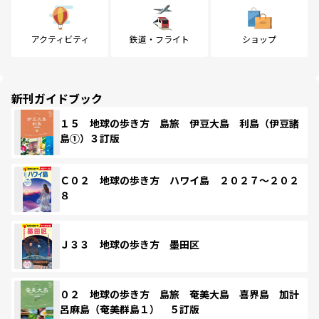
アクティビティ
鉄道・フライト
ショップ
新刊ガイドブック
１５ 地球の歩き方 島旅 伊豆大島 利島（伊豆諸
島①）３訂版
Ｃ０２ 地球の歩き方 ハワイ島 ２０２７～２０２
８
Ｊ３３ 地球の歩き方 墨田区
０２ 地球の歩き方 島旅 奄美大島 喜界島 加計
呂麻島（奄美群島１） ５訂版