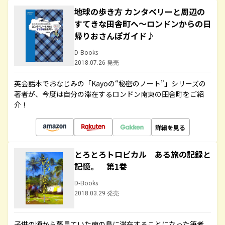
地球の歩き方 カンタベリーと周辺の
すてきな田舎町へ～ロンドンからの日
帰りおさんぽガイド♪
D-Books
2018.07.26 発売
英会話本でおなじみの「Kayoの“秘密のノート”」シリーズの
著者が、今度は自分の滞在するロンドン南東の田舎町をご紹
介！
詳細を見る
とろとろトロピカル ある旅の記録と
記憶。 第1巻
D-Books
2018.03.29 発売
子供の頃から夢見ていた南の島に滞在することになった筆者