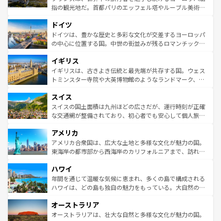
アートに溢れた街角から、地方では古代ローマ遺跡や中世
指の観光地だ。首都パリのエッフェル塔やルーブル美術館
の城塞都市、穏やかなビーチリゾートまで多彩な表情を見
といった象徴的なスポットから、田舎町の古風な美しさま
せる。地方によって風土や気候が異なるスペインはその個
ドイツ
で、幅広い魅力が詰まっている。華麗な宮殿、歴史的な大
性で訪れる人を魅了する。 なお、新着のスペイン情報は
コ
聖堂、美しいビーチ、そして豊かな自然が、訪れる者を心
ドイツは、豊かな歴史と多彩な文化が交差するヨーロッパ
ンテンツ一覧
を参照してほしい。
から魅了する。また、フランスは美食の国としても知ら
の中心に位置する国。中世の街並みが残るロマンチック街
れ、フランス料理はユネスコ無形文化遺産にも登録されて
道から、未来を先取りするようなモダンな都市まで多様な
イギリス
いる。シャンパンの発祥地であるランス、プロヴァンスの
顔を持つこの国は、どこを歩いても飽きることがない。ベ
香り高いラベンダー畑など、多彩な楽しみ方が可能だ。さ
ルリンの文化的活気、バイエルン州のアルプスの絶景、そ
イギリスは、古きよき伝統と最先端が共存する国。ウェス
らに、パリ以外の地域にも魅力が溢れており、どの街角に
してライン川沿いのワイン畑といった風景は必見。ビール
トミンスター寺院や大英博物館のようなランドマーク、歴
も豊かな歴史と文化が息づいている。パリ以外の個性あふ
とソーセージを味わいながら地元の人と過ごす楽しい時間
史ある大学都市、美しい丘陵地帯や牧歌的な風景など、エ
れる地方に足を運ぶとそれぞれで全く異なる文化を体験で
スイス
は、お酒好きな人にはぜひ体験してほしい。 なお、新着の
リアごとに異なる魅力がある。また、優雅なアフタヌーン
きるだろう。 なお、新着のフランス情報は
コンテンツ一覧
ドイツ情報は
コンテンツ一覧
を参照してほしい。
ティー、ビール好きにはたまらない英国パブ、サッカー観
スイスの国土面積は九州ほどの広さだが、運行時刻が正確
を参照してほしい。
戦など、本場だからこそできる体験も豊富。イギリスを旅
な交通網が整備されており、初心者でも安心して個人旅行
して楽しみつくそう。 なお、新着のイギリス情報は
コンテ
を楽しめる。日本同様に時刻表どおりの旅が可能だ。中世
アメリカ
ンツ一覧
を参照してほしい。
の建物がそのまま残る町や、スイスならではのユニークな
博物館もあり、アルプス観光だけでなく町歩きも満喫する
アメリカ合衆国は、広大な土地と多様な文化が魅力の国。
ことができる。国民の所得が高いため物価も高いが、旅行
東海岸の都市部から西海岸のカリフォルニアまで、訪れる
者向けの交通パス提供のサービスもあり、うまく活用すれ
場所ごとに異なる風景と体験が待っている。ニューヨーク
ハワイ
ば市内交通費無料で観光を楽しむこともできる。 なお、新
のような巨大都市は、観光、ショッピング、エンターテイ
着のスイス情報は
コンテンツ一覧
を参照してほしい。
ンメントが詰まった刺激的なスポットだ。一方、アメリカ
年間を通じて温暖な気候に恵まれ、多くの島で構成される
西部には大自然が広がり、グランドキャニオンやイエロー
ハワイは、どの島も独自の魅力をもっている。大自然の神
ストーン国立公園といった絶景が堪能できる。さらに、南
秘を感じたいなら、火山が生み出した壮大な景観を誇るハ
オーストラリア
部のニューオーリンズでは、音楽と美食が融合した独特の
ワイ島は見逃せない。また、定番の観光地といえばオアフ
文化が魅力。旅行者はアメリカの各地域で異なる魅力を楽
島だが、静かな自然を求めるならマウイ島やカウアイ島が
オーストラリアは、壮大な自然と多様な文化が魅力の国。