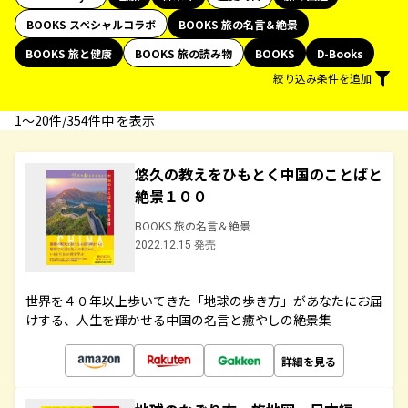
BOOKS スペシャルコラボ
BOOKS 旅の名言＆絶景
BOOKS 旅と健康
BOOKS 旅の読み物
BOOKS
D-Books
絞り込み条件を追加
1〜20件/354件中 を表示
悠久の教えをひもとく中国のことばと
絶景１００
BOOKS 旅の名言＆絶景
2022.12.15 発売
世界を４０年以上歩いてきた「地球の歩き方」があなたにお届
けする、人生を輝かせる中国の名言と癒やしの絶景集
詳細を見る