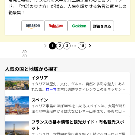
ド。「地球の歩き方」が贈る、人生を輝かせる名言と癒やしの
絶景集！
詳細を見る
…
1
2
3
18
AD
AD
人気の国と地域から探す
イタリア
イタリアは歴史、文化、グルメ、自然と多彩な魅力にあふ
れた国。
ローマ
の古代遺跡やフィレンツェのルネッサンス
美術、ヴェネツィアの運河など、歴史あるスポットはもち
スペイン
ろん、トスカーナの美しい田園風景やアマルフィ海岸の絶
景など、自然景観も見逃せない。観光の合間には、本場の
イベリア半島のほぼ80％を占めるスペインは、太陽が降り
ピザやパスタなど、絶品のイタリア料理を堪能することも
注ぐ地中海沿岸から雄大なピレネー山脈まで、多彩な自然
できる。朝目覚めてから夜眠るまで、すべての瞬間を楽し
と文化が詰まったヨーロッパ屈指の旅行先だ。多様な地域
フランスの基本情報と観光ガイド・有名観光スポ
ませてくれるイタリアで、忘れられない旅をしてみよう！
文化が根付くこの国では、情熱的なフラメンコ、熱気あふ
なお、新着のイタリア情報は
コンテンツ一覧
を参照してほ
れる闘牛、そして美味しいタパスが生活の一部となってい
ット
しい。
る。首都マドリードの洗練された雰囲気や、バルセロナの
フランスは、世界中の旅行者を魅了し続けるヨーロッパ屈