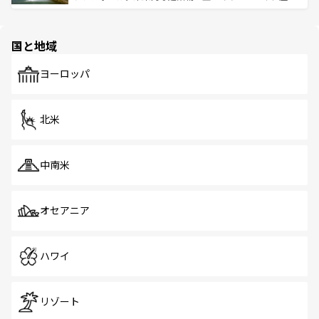
ける。 なお、新着のタイ情報は
コンテンツ一覧
を参照して
そう。 なお、新着の香港情報は
コンテンツ一覧
を参照して
と伝統を感じられるエスニックタウン、多数の緑豊かな公
ほしい。
ほしい。
園や自然保護区など、自然が調和した近代的な景観と文化
の多様性あふれるカラフルな町は、どこを歩いても新しい
国と地域
発見がある。さらに、治安のよさや充実した公共交通機関
も、旅行者にとっては魅力的なポイント。グルメも豊富
で、ホーカーズは地元の風情を楽しめる外せないスポット
ヨーロッパ
だ。訪れる人を飽きさせないシンガポールで、多様な魅力
を体感しよう。 なお、新着のシンガポール情報は
コンテン
ツ一覧
を参照してほしい。
北米
中南米
オセアニア
ハワイ
リゾート