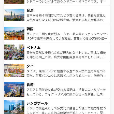
しみながら、その多様性と豊かな歴史を感じることができ
おすすめ。エメラルドグリーンに輝く海をはじめ、豊かな
シドニーのシンボルであるシドニー・オペラハウス、オー
るだろう。車でのロードトリップや列車の旅も、アメリカ
文化や歴史が息づいている。「アロハスピリット」と呼ば
ストラリア東海岸北部に広がる大サンゴ礁地帯グレートバ
ならではの贅沢な旅のスタイルだ。 なお、新着のアメリカ
台湾
れるおもてなしの心で訪れる人々を迎えてくれるハワイの
リアリーフや大陸中央部にそびえるウルル（エアーズロッ
情報は
コンテンツ一覧
を参照してほしい。
人々、おいしいローカルフードやハワイアンミュージッ
ク）、タスマニアの美しい原生林やケアンズの熱帯雨林な
日本から約４時間ほどでたどり着く台湾は、多彩な文化と
ク、伝統的なフラダンスなど、すべてがハワイの魅力を彩
ど、見どころがたくさん。また、カフェやワイン、オージ
自然が織りなす魅力的な観光地。活気あふれる大都市の台
っている。訪れるたびに新しい発見と感動が待っているハ
ービーフなどの食文化も豊かで、美味しいものであふれて
北やノスタルジックな町並みが人気な九份（ジォウフェ
ワイを、存分に味わってほしい。 なお、新着のハワイ情報
韓国
いる。アクティビティも充実しており、サーフィンやダイ
ン）、静ひつな山岳地帯である台湾東部など、都市の喧騒
は
コンテンツ一覧
を参照してほしい。
ビング、ハイキングなど、アウトドア好きにはたまらな
と山間の静けさが共存しており、訪れる人に新しい発見と
歴史ある王朝文化が残る一方で、最先端のファッションやK
い。オーストラリアの多彩な魅力を存分に味わいつくそ
驚きをもたらしてくれる。また、奥深い台湾の食文化も魅
-POPで世界を席巻している韓国。首都ソウルの宮殿や伝統
う。 なお、新着のオーストラリア情報は
コンテンツ一覧
を
力で、夜市などの屋台グルメから高級料理、ヘルシーで美
家屋が並ぶエリアでは韓国の歴史と文化に浸ることがで
参照してほしい。
ベトナム
容にもいいと評判のスイーツなど、バラエティ豊かな料理
き、地方に足を延ばせば四季折々の自然美を楽しむことが
が味わえる。 なお、新着の台湾情報は
コンテンツ一覧
を参
できる。そして、キムチや焼肉、絶品のストリートフード
豊かな自然と多様な文化が魅力的なベトナム。南北に細長
照してほしい。
まで、さまざまな韓国料理が待っている。夜には、韓国な
く伸びる国土には、広大な田園風景や青々とした山々、世
らではのナイトライフも堪能できる。あたたかいホスピタ
界遺産に登録された壮大な自然景観が点在し、都市部では
タイ
リティに包まれながら、韓国の多彩な魅力を心ゆくまで味
急速な発展と共に伝統が息づく。ハノイの古い町並みやホ
わってみてほしい。 なお、新着の韓国情報は
コンテンツ一
ーチミン市のフランス統治時代の建物も、独特の雰囲気を
タイは、東南アジアに位置する豊かな自然と歴史が息づく
覧
を参照してほしい。
醸し出している。また、バラエティの豊かさとおいしさで
国だ。首都バンコクは高層ビルが立ち並ぶ一方、伝統的な
世界中の食通を魅了してやまないベトナム料理も魅力のひ
寺院や市場がいたるところに点在し、古きよき文化と現代
香港
とつ。フォーやバインミー、ベトナムコーヒーなどは、ぜ
の活気が交差している。北部ではチェンマイなどの山岳地
ひ現地で味わいたい。どの地域を訪れてもあたたかい人々
帯で自然と触れ合い、南部ではプーケットやクラビの美し
アジアと西洋の文化が交わる香港は、特有のエネルギーを
が旅行者を迎えてくれるので、きっと忘れられない旅にな
いビーチでリゾート気分を楽しむことができる。タイ料理
もっている。ヴィクトリア湾に広がる壮大な景色、近未来
るはずだ。 なお、新着のベトナム情報は
コンテンツ一覧
を
は世界的に有名で、屋台から高級レストランまで味覚を刺
的なアートスポット、そして歴史と現代が融合した町並
参照してほしい。
シンガポール
激する。気候は一年中温暖で、どの季節にも異なる楽しみ
み、どこを訪れても感動するはず。観光スポットが密集し
が待っている。親しみやすいタイの人々、仏教を中心とし
ており、効率よく見どころを回れるのも魅力。息をのむよ
アジアの交差点として多文化が融合した独自の魅力を放つ
た文化、そして多様な観光資源が、訪れる旅人を魅了し続
うな絶景から文化的な体験まで、香港を存分に楽しみ尽く
シンガポール。未来的な建築物が並ぶマリーナベイ、歴史