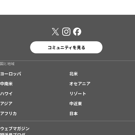
コミュニティを見る
国と地域
ヨーロッパ
北米
中南米
オセアニア
ハワイ
リゾート
アジア
中近東
アフリカ
日本
ウェブマガジン
特派員ブログ