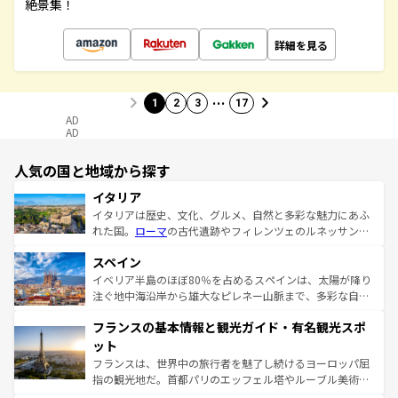
絶景集！
詳細を見る
…
1
2
3
17
AD
AD
人気の国と地域から探す
イタリア
イタリアは歴史、文化、グルメ、自然と多彩な魅力にあふ
れた国。
ローマ
の古代遺跡やフィレンツェのルネッサンス
美術、ヴェネツィアの運河など、歴史あるスポットはもち
スペイン
ろん、トスカーナの美しい田園風景やアマルフィ海岸の絶
景など、自然景観も見逃せない。観光の合間には、本場の
イベリア半島のほぼ80％を占めるスペインは、太陽が降り
ピザやパスタなど、絶品のイタリア料理を堪能することも
注ぐ地中海沿岸から雄大なピレネー山脈まで、多彩な自然
できる。朝目覚めてから夜眠るまで、すべての瞬間を楽し
と文化が詰まったヨーロッパ屈指の旅行先だ。多様な地域
フランスの基本情報と観光ガイド・有名観光スポ
ませてくれるイタリアで、忘れられない旅をしてみよう！
文化が根付くこの国では、情熱的なフラメンコ、熱気あふ
なお、新着のイタリア情報は
コンテンツ一覧
を参照してほ
れる闘牛、そして美味しいタパスが生活の一部となってい
ット
しい。
る。首都マドリードの洗練された雰囲気や、バルセロナの
フランスは、世界中の旅行者を魅了し続けるヨーロッパ屈
アートに溢れた街角から、地方では古代ローマ遺跡や中世
指の観光地だ。首都パリのエッフェル塔やルーブル美術館
の城塞都市、穏やかなビーチリゾートまで多彩な表情を見
といった象徴的なスポットから、田舎町の古風な美しさま