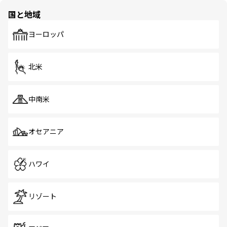
の多様性あふれるカラフルな町は、どこを歩いても新しい
国と地域
発見がある。さらに、治安のよさや充実した公共交通機関
も、旅行者にとっては魅力的なポイント。グルメも豊富
で、ホーカーズは地元の風情を楽しめる外せないスポット
ヨーロッパ
だ。訪れる人を飽きさせないシンガポールで、多様な魅力
を体感しよう。 なお、新着のシンガポール情報は
コンテン
ツ一覧
を参照してほしい。
北米
中南米
オセアニア
ハワイ
リゾート