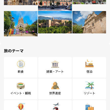
旅のテーマ
飲食
建築・アート
宿泊
イベント・観戦
世界遺産
リゾート