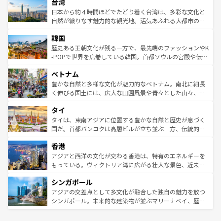
ならではの贅沢な旅のスタイルだ。 なお、新着のアメリカ
台湾
れるおもてなしの心で訪れる人々を迎えてくれるハワイの
リアリーフや大陸中央部にそびえるウルル（エアーズロッ
情報は
コンテンツ一覧
を参照してほしい。
人々、おいしいローカルフードやハワイアンミュージッ
ク）、タスマニアの美しい原生林やケアンズの熱帯雨林な
日本から約４時間ほどでたどり着く台湾は、多彩な文化と
ク、伝統的なフラダンスなど、すべてがハワイの魅力を彩
ど、見どころがたくさん。また、カフェやワイン、オージ
自然が織りなす魅力的な観光地。活気あふれる大都市の台
っている。訪れるたびに新しい発見と感動が待っているハ
ービーフなどの食文化も豊かで、美味しいものであふれて
北やノスタルジックな町並みが人気な九份（ジォウフェ
ワイを、存分に味わってほしい。 なお、新着のハワイ情報
韓国
いる。アクティビティも充実しており、サーフィンやダイ
ン）、静ひつな山岳地帯である台湾東部など、都市の喧騒
は
コンテンツ一覧
を参照してほしい。
ビング、ハイキングなど、アウトドア好きにはたまらな
と山間の静けさが共存しており、訪れる人に新しい発見と
歴史ある王朝文化が残る一方で、最先端のファッションやK
い。オーストラリアの多彩な魅力を存分に味わいつくそ
驚きをもたらしてくれる。また、奥深い台湾の食文化も魅
-POPで世界を席巻している韓国。首都ソウルの宮殿や伝統
う。 なお、新着のオーストラリア情報は
コンテンツ一覧
を
力で、夜市などの屋台グルメから高級料理、ヘルシーで美
家屋が並ぶエリアでは韓国の歴史と文化に浸ることがで
参照してほしい。
ベトナム
容にもいいと評判のスイーツなど、バラエティ豊かな料理
き、地方に足を延ばせば四季折々の自然美を楽しむことが
が味わえる。 なお、新着の台湾情報は
コンテンツ一覧
を参
できる。そして、キムチや焼肉、絶品のストリートフード
豊かな自然と多様な文化が魅力的なベトナム。南北に細長
照してほしい。
まで、さまざまな韓国料理が待っている。夜には、韓国な
く伸びる国土には、広大な田園風景や青々とした山々、世
らではのナイトライフも堪能できる。あたたかいホスピタ
界遺産に登録された壮大な自然景観が点在し、都市部では
タイ
リティに包まれながら、韓国の多彩な魅力を心ゆくまで味
急速な発展と共に伝統が息づく。ハノイの古い町並みやホ
わってみてほしい。 なお、新着の韓国情報は
コンテンツ一
ーチミン市のフランス統治時代の建物も、独特の雰囲気を
タイは、東南アジアに位置する豊かな自然と歴史が息づく
覧
を参照してほしい。
醸し出している。また、バラエティの豊かさとおいしさで
国だ。首都バンコクは高層ビルが立ち並ぶ一方、伝統的な
世界中の食通を魅了してやまないベトナム料理も魅力のひ
寺院や市場がいたるところに点在し、古きよき文化と現代
香港
とつ。フォーやバインミー、ベトナムコーヒーなどは、ぜ
の活気が交差している。北部ではチェンマイなどの山岳地
ひ現地で味わいたい。どの地域を訪れてもあたたかい人々
帯で自然と触れ合い、南部ではプーケットやクラビの美し
アジアと西洋の文化が交わる香港は、特有のエネルギーを
が旅行者を迎えてくれるので、きっと忘れられない旅にな
いビーチでリゾート気分を楽しむことができる。タイ料理
もっている。ヴィクトリア湾に広がる壮大な景色、近未来
るはずだ。 なお、新着のベトナム情報は
コンテンツ一覧
を
は世界的に有名で、屋台から高級レストランまで味覚を刺
的なアートスポット、そして歴史と現代が融合した町並
参照してほしい。
シンガポール
激する。気候は一年中温暖で、どの季節にも異なる楽しみ
み、どこを訪れても感動するはず。観光スポットが密集し
が待っている。親しみやすいタイの人々、仏教を中心とし
ており、効率よく見どころを回れるのも魅力。息をのむよ
アジアの交差点として多文化が融合した独自の魅力を放つ
た文化、そして多様な観光資源が、訪れる旅人を魅了し続
うな絶景から文化的な体験まで、香港を存分に楽しみ尽く
シンガポール。未来的な建築物が並ぶマリーナベイ、歴史
ける。 なお、新着のタイ情報は
コンテンツ一覧
を参照して
そう。 なお、新着の香港情報は
コンテンツ一覧
を参照して
と伝統を感じられるエスニックタウン、多数の緑豊かな公
ほしい。
ほしい。
園や自然保護区など、自然が調和した近代的な景観と文化