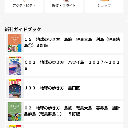
アクティビティ
鉄道・フライト
ショップ
新刊ガイドブック
１５ 地球の歩き方 島旅 伊豆大島 利島（伊豆諸
島①）３訂版
Ｃ０２ 地球の歩き方 ハワイ島 ２０２７～２０２
８
Ｊ３３ 地球の歩き方 墨田区
０２ 地球の歩き方 島旅 奄美大島 喜界島 加計
呂麻島（奄美群島１） ５訂版