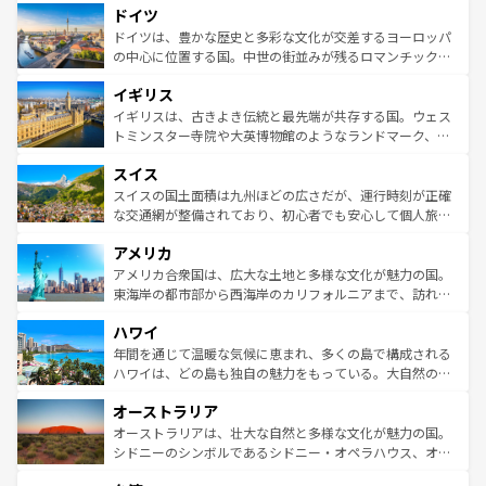
せる。地方によって風土や気候が異なるスペインはその個
ドイツ
で、幅広い魅力が詰まっている。華麗な宮殿、歴史的な大
性で訪れる人を魅了する。 なお、新着のスペイン情報は
コ
聖堂、美しいビーチ、そして豊かな自然が、訪れる者を心
ドイツは、豊かな歴史と多彩な文化が交差するヨーロッパ
ンテンツ一覧
を参照してほしい。
から魅了する。また、フランスは美食の国としても知ら
の中心に位置する国。中世の街並みが残るロマンチック街
れ、フランス料理はユネスコ無形文化遺産にも登録されて
道から、未来を先取りするようなモダンな都市まで多様な
イギリス
いる。シャンパンの発祥地であるランス、プロヴァンスの
顔を持つこの国は、どこを歩いても飽きることがない。ベ
香り高いラベンダー畑など、多彩な楽しみ方が可能だ。さ
ルリンの文化的活気、バイエルン州のアルプスの絶景、そ
イギリスは、古きよき伝統と最先端が共存する国。ウェス
らに、パリ以外の地域にも魅力が溢れており、どの街角に
してライン川沿いのワイン畑といった風景は必見。ビール
トミンスター寺院や大英博物館のようなランドマーク、歴
も豊かな歴史と文化が息づいている。パリ以外の個性あふ
とソーセージを味わいながら地元の人と過ごす楽しい時間
史ある大学都市、美しい丘陵地帯や牧歌的な風景など、エ
れる地方に足を運ぶとそれぞれで全く異なる文化を体験で
スイス
は、お酒好きな人にはぜひ体験してほしい。 なお、新着の
リアごとに異なる魅力がある。また、優雅なアフタヌーン
きるだろう。 なお、新着のフランス情報は
コンテンツ一覧
ドイツ情報は
コンテンツ一覧
を参照してほしい。
ティー、ビール好きにはたまらない英国パブ、サッカー観
スイスの国土面積は九州ほどの広さだが、運行時刻が正確
を参照してほしい。
戦など、本場だからこそできる体験も豊富。イギリスを旅
な交通網が整備されており、初心者でも安心して個人旅行
して楽しみつくそう。 なお、新着のイギリス情報は
コンテ
を楽しめる。日本同様に時刻表どおりの旅が可能だ。中世
アメリカ
ンツ一覧
を参照してほしい。
の建物がそのまま残る町や、スイスならではのユニークな
博物館もあり、アルプス観光だけでなく町歩きも満喫する
アメリカ合衆国は、広大な土地と多様な文化が魅力の国。
ことができる。国民の所得が高いため物価も高いが、旅行
東海岸の都市部から西海岸のカリフォルニアまで、訪れる
者向けの交通パス提供のサービスもあり、うまく活用すれ
場所ごとに異なる風景と体験が待っている。ニューヨーク
ハワイ
ば市内交通費無料で観光を楽しむこともできる。 なお、新
のような巨大都市は、観光、ショッピング、エンターテイ
着のスイス情報は
コンテンツ一覧
を参照してほしい。
ンメントが詰まった刺激的なスポットだ。一方、アメリカ
年間を通じて温暖な気候に恵まれ、多くの島で構成される
西部には大自然が広がり、グランドキャニオンやイエロー
ハワイは、どの島も独自の魅力をもっている。大自然の神
ストーン国立公園といった絶景が堪能できる。さらに、南
秘を感じたいなら、火山が生み出した壮大な景観を誇るハ
オーストラリア
部のニューオーリンズでは、音楽と美食が融合した独特の
ワイ島は見逃せない。また、定番の観光地といえばオアフ
文化が魅力。旅行者はアメリカの各地域で異なる魅力を楽
島だが、静かな自然を求めるならマウイ島やカウアイ島が
オーストラリアは、壮大な自然と多様な文化が魅力の国。
しみながら、その多様性と豊かな歴史を感じることができ
おすすめ。エメラルドグリーンに輝く海をはじめ、豊かな
シドニーのシンボルであるシドニー・オペラハウス、オー
るだろう。車でのロードトリップや列車の旅も、アメリカ
文化や歴史が息づいている。「アロハスピリット」と呼ば
ストラリア東海岸北部に広がる大サンゴ礁地帯グレートバ