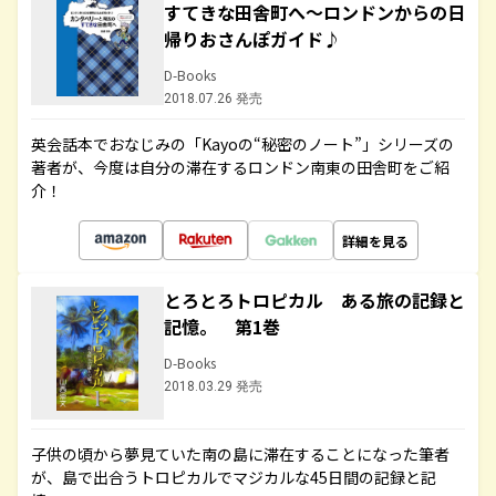
すてきな田舎町へ～ロンドンからの日
帰りおさんぽガイド♪
D-Books
2018.07.26 発売
英会話本でおなじみの「Kayoの“秘密のノート”」シリーズの
著者が、今度は自分の滞在するロンドン南東の田舎町をご紹
介！
詳細を見る
とろとろトロピカル ある旅の記録と
記憶。 第1巻
D-Books
2018.03.29 発売
子供の頃から夢見ていた南の島に滞在することになった筆者
が、島で出合うトロピカルでマジカルな45日間の記録と記