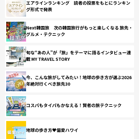
エアラインランキング 読者の投票をもとにランキン
グ形式で発表
Next韓国旅 次の韓国旅行がもっと楽しくなる 旅先・
グルメ・テクニック
旬な“あの人”が「旅」をテーマに語るインタビュー連
載 MY TRAVEL STORY
今、こんな旅がしてみたい！地球の歩き方が選ぶ2026
年絶対行くべき旅先30
コスパもタイパもかなえる！賢者の旅テクニック
地球の歩き方♥偏愛ハワイ