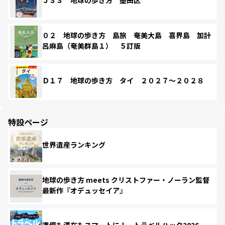
Ｊ３３ 地球の歩き方 墨田区
０２ 地球の歩き方 島旅 奄美大島 喜界島 加計
呂麻島（奄美群島１） ５訂版
Ｄ１７ 地球の歩き方 タイ ２０２７～２０２８
特設ページ
世界遺産ランキング
地球の歩き方 meets クリストファー・ノーラン監督
最新作『オデュッセイア』