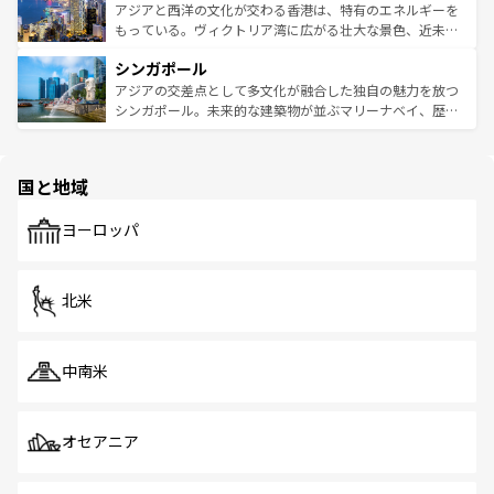
ひ現地で味わいたい。どの地域を訪れてもあたたかい人々
帯で自然と触れ合い、南部ではプーケットやクラビの美し
アジアと西洋の文化が交わる香港は、特有のエネルギーを
が旅行者を迎えてくれるので、きっと忘れられない旅にな
いビーチでリゾート気分を楽しむことができる。タイ料理
もっている。ヴィクトリア湾に広がる壮大な景色、近未来
るはずだ。 なお、新着のベトナム情報は
コンテンツ一覧
を
は世界的に有名で、屋台から高級レストランまで味覚を刺
的なアートスポット、そして歴史と現代が融合した町並
参照してほしい。
シンガポール
激する。気候は一年中温暖で、どの季節にも異なる楽しみ
み、どこを訪れても感動するはず。観光スポットが密集し
が待っている。親しみやすいタイの人々、仏教を中心とし
ており、効率よく見どころを回れるのも魅力。息をのむよ
アジアの交差点として多文化が融合した独自の魅力を放つ
た文化、そして多様な観光資源が、訪れる旅人を魅了し続
うな絶景から文化的な体験まで、香港を存分に楽しみ尽く
シンガポール。未来的な建築物が並ぶマリーナベイ、歴史
ける。 なお、新着のタイ情報は
コンテンツ一覧
を参照して
そう。 なお、新着の香港情報は
コンテンツ一覧
を参照して
と伝統を感じられるエスニックタウン、多数の緑豊かな公
ほしい。
ほしい。
園や自然保護区など、自然が調和した近代的な景観と文化
の多様性あふれるカラフルな町は、どこを歩いても新しい
国と地域
発見がある。さらに、治安のよさや充実した公共交通機関
も、旅行者にとっては魅力的なポイント。グルメも豊富
で、ホーカーズは地元の風情を楽しめる外せないスポット
ヨーロッパ
だ。訪れる人を飽きさせないシンガポールで、多様な魅力
を体感しよう。 なお、新着のシンガポール情報は
コンテン
ツ一覧
を参照してほしい。
北米
中南米
オセアニア