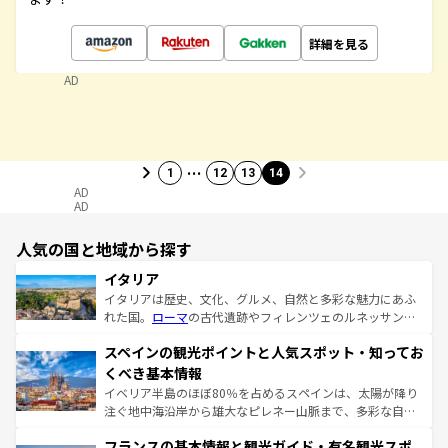
詳細を見る
AD
…
1
12
13
14
AD
AD
人気の国と地域から探す
イタリア
イタリアは歴史、文化、グルメ、自然と多彩な魅力にあふ
れた国。
ローマ
の古代遺跡やフィレンツェのルネッサンス
美術、ヴェネツィアの運河など、歴史あるスポットはもち
スペインの観光ポイントと人気スポット・知ってお
ろん、トスカーナの美しい田園風景やアマルフィ海岸の絶
景など、自然景観も見逃せない。観光の合間には、本場の
くべき基本情報
ピザやパスタなど、絶品のイタリア料理を堪能することも
イベリア半島のほぼ80％を占めるスペインは、太陽が降り
できる。朝目覚めてから夜眠るまで、すべての瞬間を楽し
注ぐ地中海沿岸から雄大なピレネー山脈まで、多彩な自然
ませてくれるイタリアで、忘れられない旅をしてみよう！
と文化が詰まったヨーロッパ屈指の旅行先だ。多様な地域
なお、新着のイタリア情報は
コンテンツ一覧
を参照してほ
フランスの基本情報と観光ガイド・有名観光スポ
文化が根付くこの国では、情熱的なフラメンコ、熱気あふ