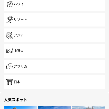
ハワイ
リゾート
アジア
中近東
アフリカ
日本
人気スポット