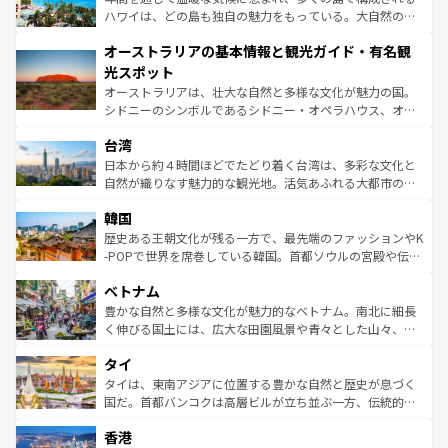
西部には大自然が広がり、グランドキャニオンやイエロー
ハワイは、どの島も独自の魅力をもっている。大自然の神
ストーン国立公園といった絶景が堪能できる。さらに、南
秘を感じたいなら、火山が生み出した壮大な景観を誇るハ
オーストラリアの基本情報と観光ガイド・有名観
部のニューオーリンズでは、音楽と美食が融合した独特の
ワイ島は見逃せない。また、定番の観光地といえばオアフ
文化が魅力。旅行者はアメリカの各地域で異なる魅力を楽
島だが、静かな自然を求めるならマウイ島やカウアイ島が
光スポット
しみながら、その多様性と豊かな歴史を感じることができ
おすすめ。エメラルドグリーンに輝く海をはじめ、豊かな
オーストラリアは、壮大な自然と多様な文化が魅力の国。
るだろう。車でのロードトリップや列車の旅も、アメリカ
文化や歴史が息づいている。「アロハスピリット」と呼ば
シドニーのシンボルであるシドニー・オペラハウス、オー
ならではの贅沢な旅のスタイルだ。 なお、新着のアメリカ
れるおもてなしの心で訪れる人々を迎えてくれるハワイの
ストラリア東海岸北部に広がる大サンゴ礁地帯グレートバ
情報は
コンテンツ一覧
を参照してほしい。
人々、おいしいローカルフードやハワイアンミュージッ
台湾
リアリーフや大陸中央部にそびえるウルル（エアーズロッ
ク、伝統的なフラダンスなど、すべてがハワイの魅力を彩
ク）、タスマニアの美しい原生林やケアンズの熱帯雨林な
日本から約４時間ほどでたどり着く台湾は、多彩な文化と
っている。訪れるたびに新しい発見と感動が待っているハ
ど、見どころがたくさん。また、カフェやワイン、オージ
自然が織りなす魅力的な観光地。活気あふれる大都市の台
ワイを、存分に味わってほしい。 なお、新着のハワイ情報
ービーフなどの食文化も豊かで、美味しいものであふれて
北やノスタルジックな町並みが人気な九份（ジォウフェ
は
コンテンツ一覧
を参照してほしい。
韓国
いる。アクティビティも充実しており、サーフィンやダイ
ン）、静ひつな山岳地帯である台湾東部など、都市の喧騒
ビング、ハイキングなど、アウトドア好きにはたまらな
と山間の静けさが共存しており、訪れる人に新しい発見と
歴史ある王朝文化が残る一方で、最先端のファッションやK
い。オーストラリアの多彩な魅力を存分に味わいつくそ
驚きをもたらしてくれる。また、奥深い台湾の食文化も魅
-POPで世界を席巻している韓国。首都ソウルの宮殿や伝統
う。 なお、新着のオーストラリア情報は
コンテンツ一覧
を
力で、夜市などの屋台グルメから高級料理、ヘルシーで美
家屋が並ぶエリアでは韓国の歴史と文化に浸ることがで
参照してほしい。
ベトナム
容にもいいと評判のスイーツなど、バラエティ豊かな料理
き、地方に足を延ばせば四季折々の自然美を楽しむことが
が味わえる。 なお、新着の台湾情報は
コンテンツ一覧
を参
できる。そして、キムチや焼肉、絶品のストリートフード
豊かな自然と多様な文化が魅力的なベトナム。南北に細長
照してほしい。
まで、さまざまな韓国料理が待っている。夜には、韓国な
く伸びる国土には、広大な田園風景や青々とした山々、世
らではのナイトライフも堪能できる。あたたかいホスピタ
界遺産に登録された壮大な自然景観が点在し、都市部では
タイ
リティに包まれながら、韓国の多彩な魅力を心ゆくまで味
急速な発展と共に伝統が息づく。ハノイの古い町並みやホ
わってみてほしい。 なお、新着の韓国情報は
コンテンツ一
ーチミン市のフランス統治時代の建物も、独特の雰囲気を
タイは、東南アジアに位置する豊かな自然と歴史が息づく
覧
を参照してほしい。
醸し出している。また、バラエティの豊かさとおいしさで
国だ。首都バンコクは高層ビルが立ち並ぶ一方、伝統的な
世界中の食通を魅了してやまないベトナム料理も魅力のひ
寺院や市場がいたるところに点在し、古きよき文化と現代
香港
とつ。フォーやバインミー、ベトナムコーヒーなどは、ぜ
の活気が交差している。北部ではチェンマイなどの山岳地