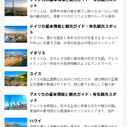
しい。
れる闘牛、そして美味しいタパスが生活の一部となってい
ット
る。首都マドリードの洗練された雰囲気や、バルセロナの
フランスは、世界中の旅行者を魅了し続けるヨーロッパ屈
アートに溢れた街角から、地方では古代ローマ遺跡や中世
指の観光地だ。首都パリのエッフェル塔やルーブル美術館
の城塞都市、穏やかなビーチリゾートまで多彩な表情を見
といった象徴的なスポットから、田舎町の古風な美しさま
せる。地方によって風土や気候が異なるスペインはその個
ドイツの基本情報と観光ガイド・有名観光スポッ
で、幅広い魅力が詰まっている。華麗な宮殿、歴史的な大
性で訪れる人を魅了する。 なお、新着のスペイン情報は
コ
聖堂、美しいビーチ、そして豊かな自然が、訪れる者を心
ト
ンテンツ一覧
を参照してほしい。
から魅了する。また、フランスは美食の国としても知ら
ドイツは、豊かな歴史と多彩な文化が交差するヨーロッパ
れ、フランス料理はユネスコ無形文化遺産にも登録されて
の中心に位置する国。中世の街並みが残るロマンチック街
いる。シャンパンの発祥地であるランス、プロヴァンスの
道から、未来を先取りするようなモダンな都市まで多様な
香り高いラベンダー畑など、多彩な楽しみ方が可能だ。さ
イギリス
顔を持つこの国は、どこを歩いても飽きることがない。ベ
らに、パリ以外の地域にも魅力が溢れており、どの街角に
ルリンの文化的活気、バイエルン州のアルプスの絶景、そ
イギリスは、古きよき伝統と最先端が共存する国。ウェス
も豊かな歴史と文化が息づいている。パリ以外の個性あふ
してライン川沿いのワイン畑といった風景は必見。ビール
トミンスター寺院や大英博物館のようなランドマーク、歴
れる地方に足を運ぶとそれぞれで全く異なる文化を体験で
とソーセージを味わいながら地元の人と過ごす楽しい時間
史ある大学都市、美しい丘陵地帯や牧歌的な風景など、エ
きるだろう。 なお、新着のフランス情報は
コンテンツ一覧
スイス
は、お酒好きな人にはぜひ体験してほしい。 なお、新着の
リアごとに異なる魅力がある。また、優雅なアフタヌーン
を参照してほしい。
ドイツ情報は
コンテンツ一覧
を参照してほしい。
ティー、ビール好きにはたまらない英国パブ、サッカー観
スイスの国土面積は九州ほどの広さだが、運行時刻が正確
戦など、本場だからこそできる体験も豊富。イギリスを旅
な交通網が整備されており、初心者でも安心して個人旅行
して楽しみつくそう。 なお、新着のイギリス情報は
コンテ
を楽しめる。日本同様に時刻表どおりの旅が可能だ。中世
アメリカの基本情報と観光ガイド・有名観光スポ
ンツ一覧
を参照してほしい。
の建物がそのまま残る町や、スイスならではのユニークな
博物館もあり、アルプス観光だけでなく町歩きも満喫する
ット
ことができる。国民の所得が高いため物価も高いが、旅行
アメリカ合衆国は、広大な土地と多様な文化が魅力の国。
者向けの交通パス提供のサービスもあり、うまく活用すれ
東海岸の都市部から西海岸のカリフォルニアまで、訪れる
ば市内交通費無料で観光を楽しむこともできる。 なお、新
場所ごとに異なる風景と体験が待っている。ニューヨーク
着のスイス情報は
コンテンツ一覧
を参照してほしい。
ハワイ
のような巨大都市は、観光、ショッピング、エンターテイ
ンメントが詰まった刺激的なスポットだ。一方、アメリカ
年間を通じて温暖な気候に恵まれ、多くの島で構成される