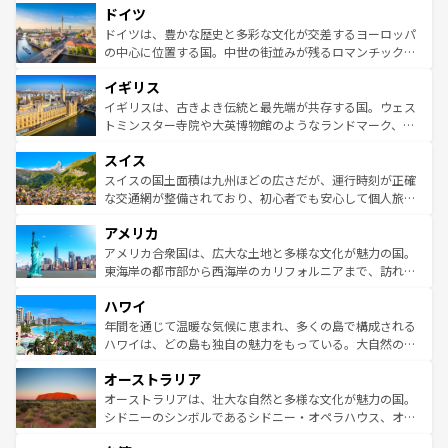
せる。地方によって風土や気候が異なるスペインはその個
ドイツ
で、幅広い魅力が詰まっている。華麗な宮殿、歴史的な大
性で訪れる人を魅了する。 なお、新着のスペイン情報は
コ
聖堂、美しいビーチ、そして豊かな自然が、訪れる者を心
ドイツは、豊かな歴史と多彩な文化が交差するヨーロッパ
ンテンツ一覧
を参照してほしい。
から魅了する。また、フランスは美食の国としても知ら
の中心に位置する国。中世の街並みが残るロマンチック街
れ、フランス料理はユネスコ無形文化遺産にも登録されて
道から、未来を先取りするようなモダンな都市まで多様な
イギリス
いる。シャンパンの発祥地であるランス、プロヴァンスの
顔を持つこの国は、どこを歩いても飽きることがない。ベ
香り高いラベンダー畑など、多彩な楽しみ方が可能だ。さ
ルリンの文化的活気、バイエルン州のアルプスの絶景、そ
イギリスは、古きよき伝統と最先端が共存する国。ウェス
らに、パリ以外の地域にも魅力が溢れており、どの街角に
してライン川沿いのワイン畑といった風景は必見。ビール
トミンスター寺院や大英博物館のようなランドマーク、歴
も豊かな歴史と文化が息づいている。パリ以外の個性あふ
とソーセージを味わいながら地元の人と過ごす楽しい時間
史ある大学都市、美しい丘陵地帯や牧歌的な風景など、エ
れる地方に足を運ぶとそれぞれで全く異なる文化を体験で
スイス
は、お酒好きな人にはぜひ体験してほしい。 なお、新着の
リアごとに異なる魅力がある。また、優雅なアフタヌーン
きるだろう。 なお、新着のフランス情報は
コンテンツ一覧
ドイツ情報は
コンテンツ一覧
を参照してほしい。
ティー、ビール好きにはたまらない英国パブ、サッカー観
スイスの国土面積は九州ほどの広さだが、運行時刻が正確
を参照してほしい。
戦など、本場だからこそできる体験も豊富。イギリスを旅
な交通網が整備されており、初心者でも安心して個人旅行
して楽しみつくそう。 なお、新着のイギリス情報は
コンテ
を楽しめる。日本同様に時刻表どおりの旅が可能だ。中世
アメリカ
ンツ一覧
を参照してほしい。
の建物がそのまま残る町や、スイスならではのユニークな
博物館もあり、アルプス観光だけでなく町歩きも満喫する
アメリカ合衆国は、広大な土地と多様な文化が魅力の国。
ことができる。国民の所得が高いため物価も高いが、旅行
東海岸の都市部から西海岸のカリフォルニアまで、訪れる
者向けの交通パス提供のサービスもあり、うまく活用すれ
場所ごとに異なる風景と体験が待っている。ニューヨーク
ハワイ
ば市内交通費無料で観光を楽しむこともできる。 なお、新
のような巨大都市は、観光、ショッピング、エンターテイ
着のスイス情報は
コンテンツ一覧
を参照してほしい。
ンメントが詰まった刺激的なスポットだ。一方、アメリカ
年間を通じて温暖な気候に恵まれ、多くの島で構成される
西部には大自然が広がり、グランドキャニオンやイエロー
ハワイは、どの島も独自の魅力をもっている。大自然の神
ストーン国立公園といった絶景が堪能できる。さらに、南
秘を感じたいなら、火山が生み出した壮大な景観を誇るハ
オーストラリア
部のニューオーリンズでは、音楽と美食が融合した独特の
ワイ島は見逃せない。また、定番の観光地といえばオアフ
文化が魅力。旅行者はアメリカの各地域で異なる魅力を楽
島だが、静かな自然を求めるならマウイ島やカウアイ島が
オーストラリアは、壮大な自然と多様な文化が魅力の国。
しみながら、その多様性と豊かな歴史を感じることができ
おすすめ。エメラルドグリーンに輝く海をはじめ、豊かな
シドニーのシンボルであるシドニー・オペラハウス、オー
るだろう。車でのロードトリップや列車の旅も、アメリカ
文化や歴史が息づいている。「アロハスピリット」と呼ば
ストラリア東海岸北部に広がる大サンゴ礁地帯グレートバ