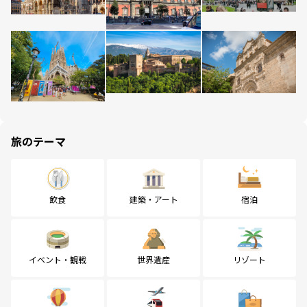
旅のテーマ
飲食
建築・アート
宿泊
イベント・観戦
世界遺産
リゾート