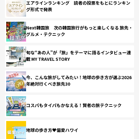
エアラインランキング 読者の投票をもとにランキン
グ形式で発表
Next韓国旅 次の韓国旅行がもっと楽しくなる 旅先・
グルメ・テクニック
旬な“あの人”が「旅」をテーマに語るインタビュー連
載 MY TRAVEL STORY
今、こんな旅がしてみたい！地球の歩き方が選ぶ2026
年絶対行くべき旅先30
コスパもタイパもかなえる！賢者の旅テクニック
地球の歩き方♥偏愛ハワイ