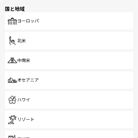
の多様性あふれるカラフルな町は、どこを歩いても新しい
国と地域
発見がある。さらに、治安のよさや充実した公共交通機関
も、旅行者にとっては魅力的なポイント。グルメも豊富
で、ホーカーズは地元の風情を楽しめる外せないスポット
ヨーロッパ
だ。訪れる人を飽きさせないシンガポールで、多様な魅力
を体感しよう。 なお、新着のシンガポール情報は
コンテン
ツ一覧
を参照してほしい。
北米
中南米
オセアニア
ハワイ
リゾート