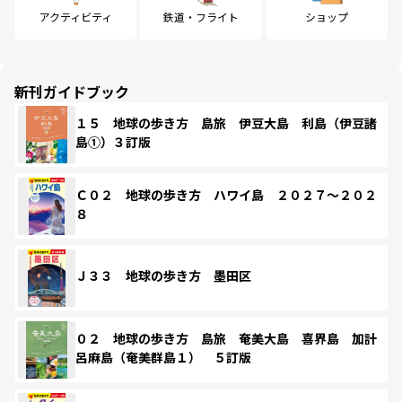
アクティビティ
鉄道・フライト
ショップ
新刊ガイドブック
１５ 地球の歩き方 島旅 伊豆大島 利島（伊豆諸
島①）３訂版
Ｃ０２ 地球の歩き方 ハワイ島 ２０２７～２０２
８
Ｊ３３ 地球の歩き方 墨田区
０２ 地球の歩き方 島旅 奄美大島 喜界島 加計
呂麻島（奄美群島１） ５訂版