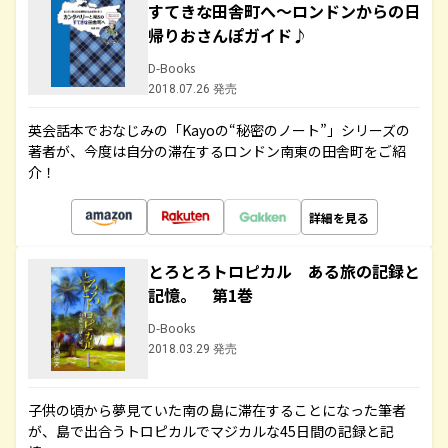
すてきな田舎町へ～ロンドンからの日
帰りおさんぽガイド♪
D-Books
2018.07.26 発売
英会話本でおなじみの「Kayoの“秘密のノート”」シリーズの
著者が、今度は自分の滞在するロンドン南東の田舎町をご紹
介！
詳細を見る
とろとろトロピカル ある旅の記録と
記憶。 第1巻
D-Books
2018.03.29 発売
子供の頃から夢見ていた南の島に滞在することになった筆者
が、島で出合うトロピカルでマジカルな45日間の記録と記