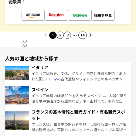
絶景集！
詳細を見る
…
1
2
3
14
AD
AD
人気の国と地域から探す
イタリア
イタリアは歴史、文化、グルメ、自然と多彩な魅力にあふ
れた国。
ローマ
の古代遺跡やフィレンツェのルネッサンス
美術、ヴェネツィアの運河など、歴史あるスポットはもち
スペイン
ろん、トスカーナの美しい田園風景やアマルフィ海岸の絶
景など、自然景観も見逃せない。観光の合間には、本場の
イベリア半島のほぼ80％を占めるスペインは、太陽が降り
ピザやパスタなど、絶品のイタリア料理を堪能することも
注ぐ地中海沿岸から雄大なピレネー山脈まで、多彩な自然
できる。朝目覚めてから夜眠るまで、すべての瞬間を楽し
と文化が詰まったヨーロッパ屈指の旅行先だ。多様な地域
フランスの基本情報と観光ガイド・有名観光スポ
ませてくれるイタリアで、忘れられない旅をしてみよう！
文化が根付くこの国では、情熱的なフラメンコ、熱気あふ
なお、新着のイタリア情報は
コンテンツ一覧
を参照してほ
れる闘牛、そして美味しいタパスが生活の一部となってい
ット
しい。
る。首都マドリードの洗練された雰囲気や、バルセロナの
フランスは、世界中の旅行者を魅了し続けるヨーロッパ屈
アートに溢れた街角から、地方では古代ローマ遺跡や中世
指の観光地だ。首都パリのエッフェル塔やルーブル美術館
の城塞都市、穏やかなビーチリゾートまで多彩な表情を見
といった象徴的なスポットから、田舎町の古風な美しさま