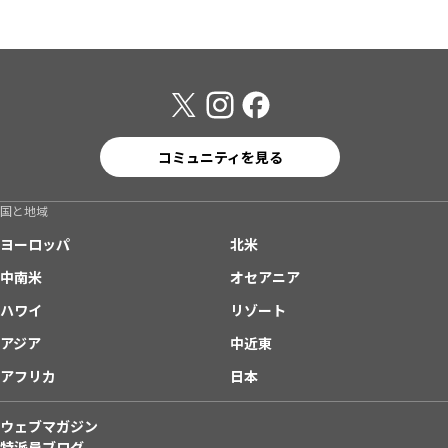
コミュニティを見る
国と地域
ヨーロッパ
北米
中南米
オセアニア
ハワイ
リゾート
アジア
中近東
アフリカ
日本
ウェブマガジン
特派員ブログ