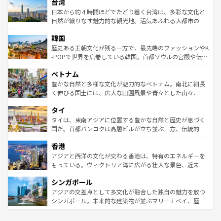
ならではの贅沢な旅のスタイルだ。 なお、新着のアメリカ
台湾
れるおもてなしの心で訪れる人々を迎えてくれるハワイの
リアリーフや大陸中央部にそびえるウルル（エアーズロッ
情報は
コンテンツ一覧
を参照してほしい。
人々、おいしいローカルフードやハワイアンミュージッ
ク）、タスマニアの美しい原生林やケアンズの熱帯雨林な
日本から約４時間ほどでたどり着く台湾は、多彩な文化と
ク、伝統的なフラダンスなど、すべてがハワイの魅力を彩
ど、見どころがたくさん。また、カフェやワイン、オージ
自然が織りなす魅力的な観光地。活気あふれる大都市の台
っている。訪れるたびに新しい発見と感動が待っているハ
ービーフなどの食文化も豊かで、美味しいものであふれて
北やノスタルジックな町並みが人気な九份（ジォウフェ
ワイを、存分に味わってほしい。 なお、新着のハワイ情報
韓国
いる。アクティビティも充実しており、サーフィンやダイ
ン）、静ひつな山岳地帯である台湾東部など、都市の喧騒
は
コンテンツ一覧
を参照してほしい。
ビング、ハイキングなど、アウトドア好きにはたまらな
と山間の静けさが共存しており、訪れる人に新しい発見と
歴史ある王朝文化が残る一方で、最先端のファッションやK
い。オーストラリアの多彩な魅力を存分に味わいつくそ
驚きをもたらしてくれる。また、奥深い台湾の食文化も魅
-POPで世界を席巻している韓国。首都ソウルの宮殿や伝統
う。 なお、新着のオーストラリア情報は
コンテンツ一覧
を
力で、夜市などの屋台グルメから高級料理、ヘルシーで美
家屋が並ぶエリアでは韓国の歴史と文化に浸ることがで
参照してほしい。
ベトナム
容にもいいと評判のスイーツなど、バラエティ豊かな料理
き、地方に足を延ばせば四季折々の自然美を楽しむことが
が味わえる。 なお、新着の台湾情報は
コンテンツ一覧
を参
できる。そして、キムチや焼肉、絶品のストリートフード
豊かな自然と多様な文化が魅力的なベトナム。南北に細長
照してほしい。
まで、さまざまな韓国料理が待っている。夜には、韓国な
く伸びる国土には、広大な田園風景や青々とした山々、世
らではのナイトライフも堪能できる。あたたかいホスピタ
界遺産に登録された壮大な自然景観が点在し、都市部では
タイ
リティに包まれながら、韓国の多彩な魅力を心ゆくまで味
急速な発展と共に伝統が息づく。ハノイの古い町並みやホ
わってみてほしい。 なお、新着の韓国情報は
コンテンツ一
ーチミン市のフランス統治時代の建物も、独特の雰囲気を
タイは、東南アジアに位置する豊かな自然と歴史が息づく
覧
を参照してほしい。
醸し出している。また、バラエティの豊かさとおいしさで
国だ。首都バンコクは高層ビルが立ち並ぶ一方、伝統的な
世界中の食通を魅了してやまないベトナム料理も魅力のひ
寺院や市場がいたるところに点在し、古きよき文化と現代
香港
とつ。フォーやバインミー、ベトナムコーヒーなどは、ぜ
の活気が交差している。北部ではチェンマイなどの山岳地
ひ現地で味わいたい。どの地域を訪れてもあたたかい人々
帯で自然と触れ合い、南部ではプーケットやクラビの美し
アジアと西洋の文化が交わる香港は、特有のエネルギーを
が旅行者を迎えてくれるので、きっと忘れられない旅にな
いビーチでリゾート気分を楽しむことができる。タイ料理
もっている。ヴィクトリア湾に広がる壮大な景色、近未来
るはずだ。 なお、新着のベトナム情報は
コンテンツ一覧
を
は世界的に有名で、屋台から高級レストランまで味覚を刺
的なアートスポット、そして歴史と現代が融合した町並
参照してほしい。
シンガポール
激する。気候は一年中温暖で、どの季節にも異なる楽しみ
み、どこを訪れても感動するはず。観光スポットが密集し
が待っている。親しみやすいタイの人々、仏教を中心とし
ており、効率よく見どころを回れるのも魅力。息をのむよ
アジアの交差点として多文化が融合した独自の魅力を放つ
た文化、そして多様な観光資源が、訪れる旅人を魅了し続
うな絶景から文化的な体験まで、香港を存分に楽しみ尽く
シンガポール。未来的な建築物が並ぶマリーナベイ、歴史
ける。 なお、新着のタイ情報は
コンテンツ一覧
を参照して
そう。 なお、新着の香港情報は
コンテンツ一覧
を参照して
と伝統を感じられるエスニックタウン、多数の緑豊かな公
ほしい。
ほしい。
園や自然保護区など、自然が調和した近代的な景観と文化