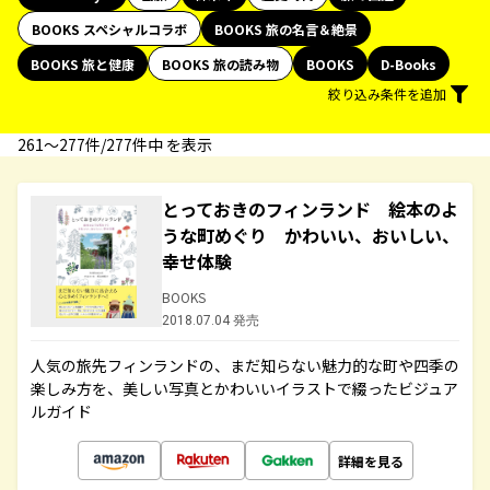
BOOKS スペシャルコラボ
BOOKS 旅の名言＆絶景
BOOKS 旅と健康
BOOKS 旅の読み物
BOOKS
D-Books
絞り込み条件を追加
261〜277件/277件中 を表示
とっておきのフィンランド 絵本のよ
うな町めぐり かわいい、おいしい、
幸せ体験
BOOKS
2018.07.04 発売
人気の旅先フィンランドの、まだ知らない魅力的な町や四季の
楽しみ方を、美しい写真とかわいいイラストで綴ったビジュア
ルガイド
詳細を見る