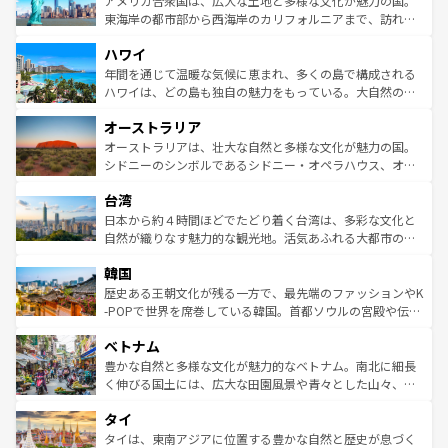
アメリカ合衆国は、広大な土地と多様な文化が魅力の国。
ことができる。国民の所得が高いため物価も高いが、旅行
東海岸の都市部から西海岸のカリフォルニアまで、訪れる
者向けの交通パス提供のサービスもあり、うまく活用すれ
場所ごとに異なる風景と体験が待っている。ニューヨーク
ハワイ
ば市内交通費無料で観光を楽しむこともできる。 なお、新
のような巨大都市は、観光、ショッピング、エンターテイ
着のスイス情報は
コンテンツ一覧
を参照してほしい。
ンメントが詰まった刺激的なスポットだ。一方、アメリカ
年間を通じて温暖な気候に恵まれ、多くの島で構成される
西部には大自然が広がり、グランドキャニオンやイエロー
ハワイは、どの島も独自の魅力をもっている。大自然の神
ストーン国立公園といった絶景が堪能できる。さらに、南
秘を感じたいなら、火山が生み出した壮大な景観を誇るハ
オーストラリア
部のニューオーリンズでは、音楽と美食が融合した独特の
ワイ島は見逃せない。また、定番の観光地といえばオアフ
文化が魅力。旅行者はアメリカの各地域で異なる魅力を楽
島だが、静かな自然を求めるならマウイ島やカウアイ島が
オーストラリアは、壮大な自然と多様な文化が魅力の国。
しみながら、その多様性と豊かな歴史を感じることができ
おすすめ。エメラルドグリーンに輝く海をはじめ、豊かな
シドニーのシンボルであるシドニー・オペラハウス、オー
るだろう。車でのロードトリップや列車の旅も、アメリカ
文化や歴史が息づいている。「アロハスピリット」と呼ば
ストラリア東海岸北部に広がる大サンゴ礁地帯グレートバ
ならではの贅沢な旅のスタイルだ。 なお、新着のアメリカ
台湾
れるおもてなしの心で訪れる人々を迎えてくれるハワイの
リアリーフや大陸中央部にそびえるウルル（エアーズロッ
情報は
コンテンツ一覧
を参照してほしい。
人々、おいしいローカルフードやハワイアンミュージッ
ク）、タスマニアの美しい原生林やケアンズの熱帯雨林な
日本から約４時間ほどでたどり着く台湾は、多彩な文化と
ク、伝統的なフラダンスなど、すべてがハワイの魅力を彩
ど、見どころがたくさん。また、カフェやワイン、オージ
自然が織りなす魅力的な観光地。活気あふれる大都市の台
っている。訪れるたびに新しい発見と感動が待っているハ
ービーフなどの食文化も豊かで、美味しいものであふれて
北やノスタルジックな町並みが人気な九份（ジォウフェ
ワイを、存分に味わってほしい。 なお、新着のハワイ情報
韓国
いる。アクティビティも充実しており、サーフィンやダイ
ン）、静ひつな山岳地帯である台湾東部など、都市の喧騒
は
コンテンツ一覧
を参照してほしい。
ビング、ハイキングなど、アウトドア好きにはたまらな
と山間の静けさが共存しており、訪れる人に新しい発見と
歴史ある王朝文化が残る一方で、最先端のファッションやK
い。オーストラリアの多彩な魅力を存分に味わいつくそ
驚きをもたらしてくれる。また、奥深い台湾の食文化も魅
-POPで世界を席巻している韓国。首都ソウルの宮殿や伝統
う。 なお、新着のオーストラリア情報は
コンテンツ一覧
を
力で、夜市などの屋台グルメから高級料理、ヘルシーで美
家屋が並ぶエリアでは韓国の歴史と文化に浸ることがで
参照してほしい。
ベトナム
容にもいいと評判のスイーツなど、バラエティ豊かな料理
き、地方に足を延ばせば四季折々の自然美を楽しむことが
が味わえる。 なお、新着の台湾情報は
コンテンツ一覧
を参
できる。そして、キムチや焼肉、絶品のストリートフード
豊かな自然と多様な文化が魅力的なベトナム。南北に細長
照してほしい。
まで、さまざまな韓国料理が待っている。夜には、韓国な
く伸びる国土には、広大な田園風景や青々とした山々、世
らではのナイトライフも堪能できる。あたたかいホスピタ
界遺産に登録された壮大な自然景観が点在し、都市部では
タイ
リティに包まれながら、韓国の多彩な魅力を心ゆくまで味
急速な発展と共に伝統が息づく。ハノイの古い町並みやホ
わってみてほしい。 なお、新着の韓国情報は
コンテンツ一
ーチミン市のフランス統治時代の建物も、独特の雰囲気を
タイは、東南アジアに位置する豊かな自然と歴史が息づく