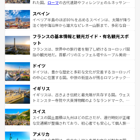
れた国。
ローマ
の古代遺跡やフィレンツェのルネッサンス
美術、ヴェネツィアの運河など、歴史あるスポットはもち
スペイン
ろん、トスカーナの美しい田園風景やアマルフィ海岸の絶
景など、自然景観も見逃せない。観光の合間には、本場の
イベリア半島のほぼ80％を占めるスペインは、太陽が降り
ピザやパスタなど、絶品のイタリア料理を堪能することも
注ぐ地中海沿岸から雄大なピレネー山脈まで、多彩な自然
できる。朝目覚めてから夜眠るまで、すべての瞬間を楽し
と文化が詰まったヨーロッパ屈指の旅行先だ。多様な地域
フランスの基本情報と観光ガイド・有名観光スポ
ませてくれるイタリアで、忘れられない旅をしてみよう！
文化が根付くこの国では、情熱的なフラメンコ、熱気あふ
なお、新着のイタリア情報は
コンテンツ一覧
を参照してほ
れる闘牛、そして美味しいタパスが生活の一部となってい
ット
しい。
る。首都マドリードの洗練された雰囲気や、バルセロナの
フランスは、世界中の旅行者を魅了し続けるヨーロッパ屈
アートに溢れた街角から、地方では古代ローマ遺跡や中世
指の観光地だ。首都パリのエッフェル塔やルーブル美術館
の城塞都市、穏やかなビーチリゾートまで多彩な表情を見
といった象徴的なスポットから、田舎町の古風な美しさま
せる。地方によって風土や気候が異なるスペインはその個
ドイツ
で、幅広い魅力が詰まっている。華麗な宮殿、歴史的な大
性で訪れる人を魅了する。 なお、新着のスペイン情報は
コ
聖堂、美しいビーチ、そして豊かな自然が、訪れる者を心
ドイツは、豊かな歴史と多彩な文化が交差するヨーロッパ
ンテンツ一覧
を参照してほしい。
から魅了する。また、フランスは美食の国としても知ら
の中心に位置する国。中世の街並みが残るロマンチック街
れ、フランス料理はユネスコ無形文化遺産にも登録されて
道から、未来を先取りするようなモダンな都市まで多様な
イギリス
いる。シャンパンの発祥地であるランス、プロヴァンスの
顔を持つこの国は、どこを歩いても飽きることがない。ベ
香り高いラベンダー畑など、多彩な楽しみ方が可能だ。さ
ルリンの文化的活気、バイエルン州のアルプスの絶景、そ
イギリスは、古きよき伝統と最先端が共存する国。ウェス
らに、パリ以外の地域にも魅力が溢れており、どの街角に
してライン川沿いのワイン畑といった風景は必見。ビール
トミンスター寺院や大英博物館のようなランドマーク、歴
も豊かな歴史と文化が息づいている。パリ以外の個性あふ
とソーセージを味わいながら地元の人と過ごす楽しい時間
史ある大学都市、美しい丘陵地帯や牧歌的な風景など、エ
れる地方に足を運ぶとそれぞれで全く異なる文化を体験で
スイス
は、お酒好きな人にはぜひ体験してほしい。 なお、新着の
リアごとに異なる魅力がある。また、優雅なアフタヌーン
きるだろう。 なお、新着のフランス情報は
コンテンツ一覧
ドイツ情報は
コンテンツ一覧
を参照してほしい。
ティー、ビール好きにはたまらない英国パブ、サッカー観
スイスの国土面積は九州ほどの広さだが、運行時刻が正確
を参照してほしい。
戦など、本場だからこそできる体験も豊富。イギリスを旅
な交通網が整備されており、初心者でも安心して個人旅行
して楽しみつくそう。 なお、新着のイギリス情報は
コンテ
を楽しめる。日本同様に時刻表どおりの旅が可能だ。中世
アメリカ
ンツ一覧
を参照してほしい。
の建物がそのまま残る町や、スイスならではのユニークな
博物館もあり、アルプス観光だけでなく町歩きも満喫する