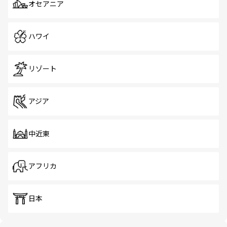
オセアニア
ハワイ
リゾート
アジア
中近東
アフリカ
日本