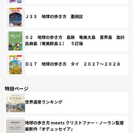
Ｊ３３ 地球の歩き方 墨田区
０２ 地球の歩き方 島旅 奄美大島 喜界島 加計
呂麻島（奄美群島１） ５訂版
Ｄ１７ 地球の歩き方 タイ ２０２７～２０２８
特設ページ
世界遺産ランキング
地球の歩き方 meets クリストファー・ノーラン監督
最新作『オデュッセイア』