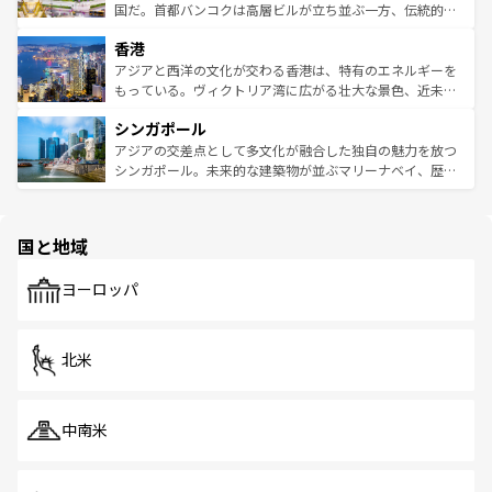
覧
を参照してほしい。
醸し出している。また、バラエティの豊かさとおいしさで
国だ。首都バンコクは高層ビルが立ち並ぶ一方、伝統的な
世界中の食通を魅了してやまないベトナム料理も魅力のひ
寺院や市場がいたるところに点在し、古きよき文化と現代
香港
とつ。フォーやバインミー、ベトナムコーヒーなどは、ぜ
の活気が交差している。北部ではチェンマイなどの山岳地
ひ現地で味わいたい。どの地域を訪れてもあたたかい人々
帯で自然と触れ合い、南部ではプーケットやクラビの美し
アジアと西洋の文化が交わる香港は、特有のエネルギーを
が旅行者を迎えてくれるので、きっと忘れられない旅にな
いビーチでリゾート気分を楽しむことができる。タイ料理
もっている。ヴィクトリア湾に広がる壮大な景色、近未来
るはずだ。 なお、新着のベトナム情報は
コンテンツ一覧
を
は世界的に有名で、屋台から高級レストランまで味覚を刺
的なアートスポット、そして歴史と現代が融合した町並
参照してほしい。
シンガポール
激する。気候は一年中温暖で、どの季節にも異なる楽しみ
み、どこを訪れても感動するはず。観光スポットが密集し
が待っている。親しみやすいタイの人々、仏教を中心とし
ており、効率よく見どころを回れるのも魅力。息をのむよ
アジアの交差点として多文化が融合した独自の魅力を放つ
た文化、そして多様な観光資源が、訪れる旅人を魅了し続
うな絶景から文化的な体験まで、香港を存分に楽しみ尽く
シンガポール。未来的な建築物が並ぶマリーナベイ、歴史
ける。 なお、新着のタイ情報は
コンテンツ一覧
を参照して
そう。 なお、新着の香港情報は
コンテンツ一覧
を参照して
と伝統を感じられるエスニックタウン、多数の緑豊かな公
ほしい。
ほしい。
園や自然保護区など、自然が調和した近代的な景観と文化
の多様性あふれるカラフルな町は、どこを歩いても新しい
国と地域
発見がある。さらに、治安のよさや充実した公共交通機関
も、旅行者にとっては魅力的なポイント。グルメも豊富
で、ホーカーズは地元の風情を楽しめる外せないスポット
ヨーロッパ
だ。訪れる人を飽きさせないシンガポールで、多様な魅力
を体感しよう。 なお、新着のシンガポール情報は
コンテン
ツ一覧
を参照してほしい。
北米
中南米