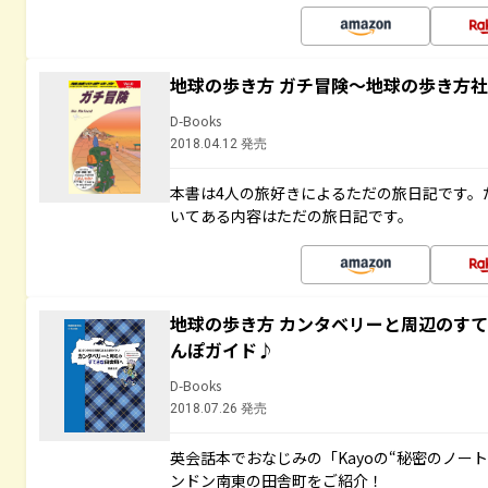
地球の歩き方 ガチ冒険～地球の歩き方
D-Books
2018.04.12 発売
本書は4人の旅好きによるただの旅日記です。
いてある内容はただの旅日記です。
地球の歩き方 カンタベリーと周辺のす
んぽガイド♪
D-Books
2018.07.26 発売
英会話本でおなじみの「Kayoの“秘密のノー
ンドン南東の田舎町をご紹介！