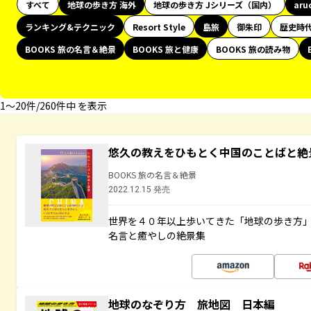
すべて
地球の歩き方 海外
地球の歩き方 Jシリーズ（国内）
aru
ランキング&テクニック
Resort Style
島旅
御朱印
歴史時
BOOKS 旅の名言＆絶景
BOOKS 旅と健康
BOOKS 旅の読み物
1〜20件/260件中 を表示
悠久の教えをひもとく中国のことばと絶
BOOKS 旅の名言＆絶景
2022.12.15 発売
世界を４０年以上歩いてきた「地球の歩き方
名言と癒やしの絶景集
地球のなぞり方 旅地図 日本編