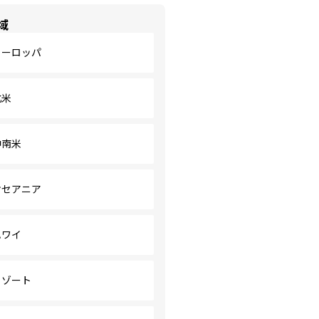
域
ヨーロッパ
北米
中南米
オセアニア
ハワイ
リゾート