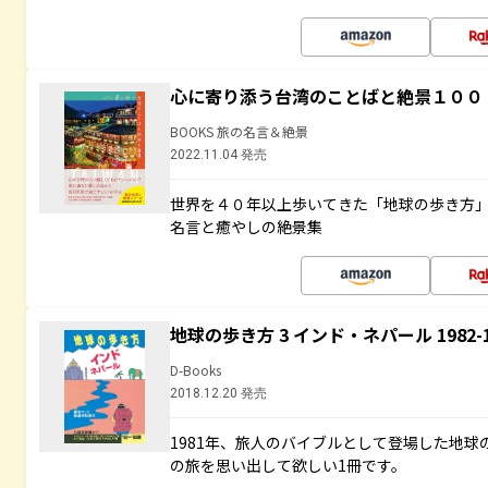
心に寄り添う台湾のことばと絶景１００
BOOKS 旅の名言＆絶景
2022.11.04 発売
世界を４０年以上歩いてきた「地球の歩き方
名言と癒やしの絶景集
地球の歩き方 3 インド・ネパール 1982
D-Books
2018.12.20 発売
1981年、旅人のバイブルとして登場した地
の旅を思い出して欲しい1冊です。