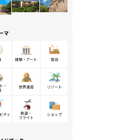
ーマ
食
建築・アート
宿泊
ト・
世界遺産
リゾート
戦
鉄道・
ビティ
ショップ
フライト