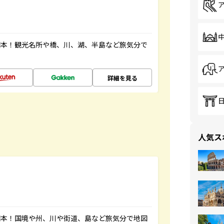
図本！観光名所や橋、川、湖、半島など旅気分で
詳細を見る
人気ス
図本！国境や州、川や街道、島など旅気分で地図