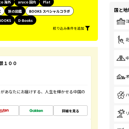
co 海外
aruco 国内
Plat
国と地
代
旅の図鑑
BOOKS スペシャルコラボ
BOOKS
D-Books
絞り込み条件を追加
景１００
」があなたにお届けする、人生を輝かせる中国の
詳細を見る