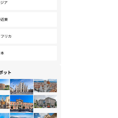
アジア
中近東
アフリカ
日本
ポット