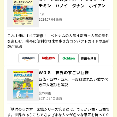
チミン ハノイ ダナン ホイアン
Plat
2024.07.04 発売
これ１冊にすべて凝縮！ ベトナムの人気４都市＋人気の郊外
を楽しむ、携帯に便利な地球の歩き方コンパクトガイドの最新
版が登場
詳細を見る
Ｗ０８ 世界のすごい巨像
巨仏・巨神・巨人。一度は訪れたい愛すべ
き巨大造形を解説
旅の図鑑
2021.08.12 発売
「地球の歩き方」図鑑シリーズ第８弾は、でっかい像・巨像で
す。世界のあちこちでさまざまな人々が色々な意図を持って立