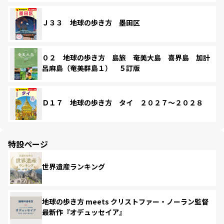
Ｊ３３ 地球の歩き方 墨田区
０２ 地球の歩き方 島旅 奄美大島 喜界島 加計
呂麻島（奄美群島１） ５訂版
Ｄ１７ 地球の歩き方 タイ ２０２７～２０２８
特設ページ
世界遺産ランキング
地球の歩き方 meets クリストファー・ノーラン監督
最新作『オデュッセイア』