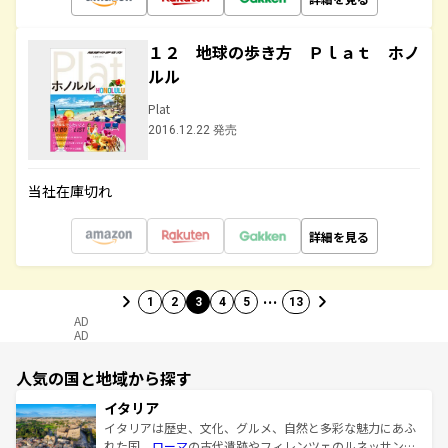
１２ 地球の歩き方 Ｐｌａｔ ホノ
ルル
Plat
2016.12.22 発売
当社在庫切れ
詳細を見る
…
1
2
3
4
5
13
AD
AD
人気の国と地域から探す
イタリア
イタリアは歴史、文化、グルメ、自然と多彩な魅力にあふ
れた国。
ローマ
の古代遺跡やフィレンツェのルネッサンス