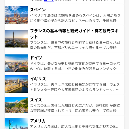
美術、ヴェネツィアの運河など、歴史あるスポットはもち
スペイン
ろん、トスカーナの美しい田園風景やアマルフィ海岸の絶
景など、自然景観も見逃せない。観光の合間には、本場の
イベリア半島のほぼ80％を占めるスペインは、太陽が降り
ピザやパスタなど、絶品のイタリア料理を堪能することも
注ぐ地中海沿岸から雄大なピレネー山脈まで、多彩な自然
できる。朝目覚めてから夜眠るまで、すべての瞬間を楽し
と文化が詰まったヨーロッパ屈指の旅行先だ。多様な地域
フランスの基本情報と観光ガイド・有名観光スポ
ませてくれるイタリアで、忘れられない旅をしてみよう！
文化が根付くこの国では、情熱的なフラメンコ、熱気あふ
なお、新着のイタリア情報は
コンテンツ一覧
を参照してほ
れる闘牛、そして美味しいタパスが生活の一部となってい
ット
しい。
る。首都マドリードの洗練された雰囲気や、バルセロナの
フランスは、世界中の旅行者を魅了し続けるヨーロッパ屈
アートに溢れた街角から、地方では古代ローマ遺跡や中世
指の観光地だ。首都パリのエッフェル塔やルーブル美術館
の城塞都市、穏やかなビーチリゾートまで多彩な表情を見
といった象徴的なスポットから、田舎町の古風な美しさま
せる。地方によって風土や気候が異なるスペインはその個
ドイツ
で、幅広い魅力が詰まっている。華麗な宮殿、歴史的な大
性で訪れる人を魅了する。 なお、新着のスペイン情報は
コ
聖堂、美しいビーチ、そして豊かな自然が、訪れる者を心
ドイツは、豊かな歴史と多彩な文化が交差するヨーロッパ
ンテンツ一覧
を参照してほしい。
から魅了する。また、フランスは美食の国としても知ら
の中心に位置する国。中世の街並みが残るロマンチック街
れ、フランス料理はユネスコ無形文化遺産にも登録されて
道から、未来を先取りするようなモダンな都市まで多様な
イギリス
いる。シャンパンの発祥地であるランス、プロヴァンスの
顔を持つこの国は、どこを歩いても飽きることがない。ベ
香り高いラベンダー畑など、多彩な楽しみ方が可能だ。さ
ルリンの文化的活気、バイエルン州のアルプスの絶景、そ
イギリスは、古きよき伝統と最先端が共存する国。ウェス
らに、パリ以外の地域にも魅力が溢れており、どの街角に
してライン川沿いのワイン畑といった風景は必見。ビール
トミンスター寺院や大英博物館のようなランドマーク、歴
も豊かな歴史と文化が息づいている。パリ以外の個性あふ
とソーセージを味わいながら地元の人と過ごす楽しい時間
史ある大学都市、美しい丘陵地帯や牧歌的な風景など、エ
れる地方に足を運ぶとそれぞれで全く異なる文化を体験で
スイス
は、お酒好きな人にはぜひ体験してほしい。 なお、新着の
リアごとに異なる魅力がある。また、優雅なアフタヌーン
きるだろう。 なお、新着のフランス情報は
コンテンツ一覧
ドイツ情報は
コンテンツ一覧
を参照してほしい。
ティー、ビール好きにはたまらない英国パブ、サッカー観
スイスの国土面積は九州ほどの広さだが、運行時刻が正確
を参照してほしい。
戦など、本場だからこそできる体験も豊富。イギリスを旅
な交通網が整備されており、初心者でも安心して個人旅行
して楽しみつくそう。 なお、新着のイギリス情報は
コンテ
を楽しめる。日本同様に時刻表どおりの旅が可能だ。中世
アメリカ
ンツ一覧
を参照してほしい。
の建物がそのまま残る町や、スイスならではのユニークな
博物館もあり、アルプス観光だけでなく町歩きも満喫する
アメリカ合衆国は、広大な土地と多様な文化が魅力の国。