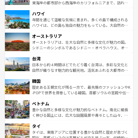
ことができる。国民の所得が高いため物価も高いが、旅行
東海岸の都市部から西海岸のカリフォルニアまで、訪れる
者向けの交通パス提供のサービスもあり、うまく活用すれ
場所ごとに異なる風景と体験が待っている。ニューヨーク
ハワイ
ば市内交通費無料で観光を楽しむこともできる。 なお、新
のような巨大都市は、観光、ショッピング、エンターテイ
着のスイス情報は
コンテンツ一覧
を参照してほしい。
ンメントが詰まった刺激的なスポットだ。一方、アメリカ
年間を通じて温暖な気候に恵まれ、多くの島で構成される
西部には大自然が広がり、グランドキャニオンやイエロー
ハワイは、どの島も独自の魅力をもっている。大自然の神
ストーン国立公園といった絶景が堪能できる。さらに、南
秘を感じたいなら、火山が生み出した壮大な景観を誇るハ
オーストラリア
部のニューオーリンズでは、音楽と美食が融合した独特の
ワイ島は見逃せない。また、定番の観光地といえばオアフ
文化が魅力。旅行者はアメリカの各地域で異なる魅力を楽
島だが、静かな自然を求めるならマウイ島やカウアイ島が
オーストラリアは、壮大な自然と多様な文化が魅力の国。
しみながら、その多様性と豊かな歴史を感じることができ
おすすめ。エメラルドグリーンに輝く海をはじめ、豊かな
シドニーのシンボルであるシドニー・オペラハウス、オー
るだろう。車でのロードトリップや列車の旅も、アメリカ
文化や歴史が息づいている。「アロハスピリット」と呼ば
ストラリア東海岸北部に広がる大サンゴ礁地帯グレートバ
ならではの贅沢な旅のスタイルだ。 なお、新着のアメリカ
台湾
れるおもてなしの心で訪れる人々を迎えてくれるハワイの
リアリーフや大陸中央部にそびえるウルル（エアーズロッ
情報は
コンテンツ一覧
を参照してほしい。
人々、おいしいローカルフードやハワイアンミュージッ
ク）、タスマニアの美しい原生林やケアンズの熱帯雨林な
日本から約４時間ほどでたどり着く台湾は、多彩な文化と
ク、伝統的なフラダンスなど、すべてがハワイの魅力を彩
ど、見どころがたくさん。また、カフェやワイン、オージ
自然が織りなす魅力的な観光地。活気あふれる大都市の台
っている。訪れるたびに新しい発見と感動が待っているハ
ービーフなどの食文化も豊かで、美味しいものであふれて
北やノスタルジックな町並みが人気な九份（ジォウフェ
ワイを、存分に味わってほしい。 なお、新着のハワイ情報
韓国
いる。アクティビティも充実しており、サーフィンやダイ
ン）、静ひつな山岳地帯である台湾東部など、都市の喧騒
は
コンテンツ一覧
を参照してほしい。
ビング、ハイキングなど、アウトドア好きにはたまらな
と山間の静けさが共存しており、訪れる人に新しい発見と
歴史ある王朝文化が残る一方で、最先端のファッションやK
い。オーストラリアの多彩な魅力を存分に味わいつくそ
驚きをもたらしてくれる。また、奥深い台湾の食文化も魅
-POPで世界を席巻している韓国。首都ソウルの宮殿や伝統
う。 なお、新着のオーストラリア情報は
コンテンツ一覧
を
力で、夜市などの屋台グルメから高級料理、ヘルシーで美
家屋が並ぶエリアでは韓国の歴史と文化に浸ることがで
参照してほしい。
ベトナム
容にもいいと評判のスイーツなど、バラエティ豊かな料理
き、地方に足を延ばせば四季折々の自然美を楽しむことが
が味わえる。 なお、新着の台湾情報は
コンテンツ一覧
を参
できる。そして、キムチや焼肉、絶品のストリートフード
豊かな自然と多様な文化が魅力的なベトナム。南北に細長
照してほしい。
まで、さまざまな韓国料理が待っている。夜には、韓国な
く伸びる国土には、広大な田園風景や青々とした山々、世
らではのナイトライフも堪能できる。あたたかいホスピタ
界遺産に登録された壮大な自然景観が点在し、都市部では
タイ
リティに包まれながら、韓国の多彩な魅力を心ゆくまで味
急速な発展と共に伝統が息づく。ハノイの古い町並みやホ
わってみてほしい。 なお、新着の韓国情報は
コンテンツ一
ーチミン市のフランス統治時代の建物も、独特の雰囲気を
タイは、東南アジアに位置する豊かな自然と歴史が息づく
覧
を参照してほしい。
醸し出している。また、バラエティの豊かさとおいしさで
国だ。首都バンコクは高層ビルが立ち並ぶ一方、伝統的な