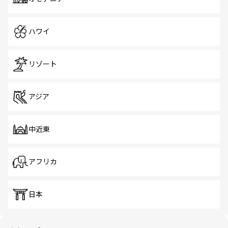
ハワイ
リゾート
アジア
中近東
アフリカ
日本