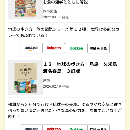
を食の雑学とともに解説
旅の図鑑
2022.03.17 発売
地球の歩き方 旅の図鑑シリーズ 第１２弾！ 世界は多彩なカ
レーであふれている！
詳細を見る
１２ 地球の歩き方 島旅 久米島
渡名喜島 ３訂版
島旅
2026.02.19 発売
那覇から３０分で行ける琉球一の美島。ゆるやかな空気と透き
通った青い海に囲まれた小さな島の魅力を、あますことなくご
紹介！
詳細を見る