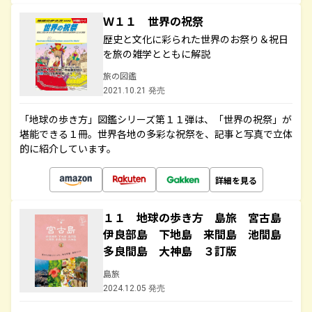
Ｗ１１ 世界の祝祭
歴史と文化に彩られた世界のお祭り＆祝日
を旅の雑学とともに解説
旅の図鑑
2021.10.21 発売
「地球の歩き方」図鑑シリーズ第１１弾は、「世界の祝祭」が
堪能できる１冊。世界各地の多彩な祝祭を、記事と写真で立体
的に紹介しています。
詳細を見る
１１ 地球の歩き方 島旅 宮古島
伊良部島 下地島 来間島 池間島
多良間島 大神島 ３訂版
島旅
2024.12.05 発売