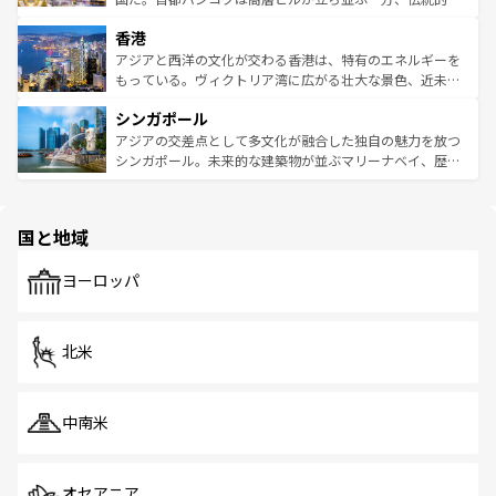
世界中の食通を魅了してやまないベトナム料理も魅力のひ
寺院や市場がいたるところに点在し、古きよき文化と現代
香港
とつ。フォーやバインミー、ベトナムコーヒーなどは、ぜ
の活気が交差している。北部ではチェンマイなどの山岳地
ひ現地で味わいたい。どの地域を訪れてもあたたかい人々
帯で自然と触れ合い、南部ではプーケットやクラビの美し
アジアと西洋の文化が交わる香港は、特有のエネルギーを
が旅行者を迎えてくれるので、きっと忘れられない旅にな
いビーチでリゾート気分を楽しむことができる。タイ料理
もっている。ヴィクトリア湾に広がる壮大な景色、近未来
るはずだ。 なお、新着のベトナム情報は
コンテンツ一覧
を
は世界的に有名で、屋台から高級レストランまで味覚を刺
的なアートスポット、そして歴史と現代が融合した町並
参照してほしい。
シンガポール
激する。気候は一年中温暖で、どの季節にも異なる楽しみ
み、どこを訪れても感動するはず。観光スポットが密集し
が待っている。親しみやすいタイの人々、仏教を中心とし
ており、効率よく見どころを回れるのも魅力。息をのむよ
アジアの交差点として多文化が融合した独自の魅力を放つ
た文化、そして多様な観光資源が、訪れる旅人を魅了し続
うな絶景から文化的な体験まで、香港を存分に楽しみ尽く
シンガポール。未来的な建築物が並ぶマリーナベイ、歴史
ける。 なお、新着のタイ情報は
コンテンツ一覧
を参照して
そう。 なお、新着の香港情報は
コンテンツ一覧
を参照して
と伝統を感じられるエスニックタウン、多数の緑豊かな公
ほしい。
ほしい。
園や自然保護区など、自然が調和した近代的な景観と文化
の多様性あふれるカラフルな町は、どこを歩いても新しい
国と地域
発見がある。さらに、治安のよさや充実した公共交通機関
も、旅行者にとっては魅力的なポイント。グルメも豊富
で、ホーカーズは地元の風情を楽しめる外せないスポット
ヨーロッパ
だ。訪れる人を飽きさせないシンガポールで、多様な魅力
を体感しよう。 なお、新着のシンガポール情報は
コンテン
ツ一覧
を参照してほしい。
北米
中南米
オセアニア