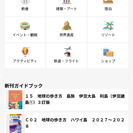
飲食
建築・アート
宿泊
イベント・観戦
世界遺産
リゾート
アクティビティ
鉄道・フライト
ショップ
新刊ガイドブック
１５ 地球の歩き方 島旅 伊豆大島 利島（伊豆諸
島①）３訂版
Ｃ０２ 地球の歩き方 ハワイ島 ２０２７～２０２
８