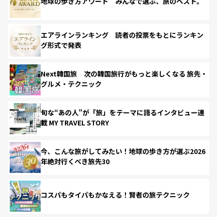
地球の歩き方アワード みんなで選ぶ、旅のベスト。
エアラインランキング 読者の投票をもとにランキン
グ形式で発表
Next韓国旅 次の韓国旅行がもっと楽しくなる 旅先・
グルメ・テクニック
旬な“あの人”が「旅」をテーマに語るインタビュー連
載 MY TRAVEL STORY
今、こんな旅がしてみたい！地球の歩き方が選ぶ2026
年絶対行くべき旅先30
コスパもタイパもかなえる！賢者の旅テクニック