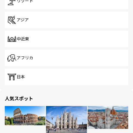
リゾート
アジア
中近東
アフリカ
日本
人気スポット