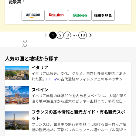
絶景集！
詳細を見る
…
1
2
3
13
AD
AD
人気の国と地域から探す
イタリア
イタリアは歴史、文化、グルメ、自然と多彩な魅力にあふ
れた国。
ローマ
の古代遺跡やフィレンツェのルネッサンス
美術、ヴェネツィアの運河など、歴史あるスポットはもち
スペイン
ろん、トスカーナの美しい田園風景やアマルフィ海岸の絶
景など、自然景観も見逃せない。観光の合間には、本場の
イベリア半島のほぼ80％を占めるスペインは、太陽が降り
ピザやパスタなど、絶品のイタリア料理を堪能することも
注ぐ地中海沿岸から雄大なピレネー山脈まで、多彩な自然
できる。朝目覚めてから夜眠るまで、すべての瞬間を楽し
と文化が詰まったヨーロッパ屈指の旅行先だ。多様な地域
フランスの基本情報と観光ガイド・有名観光スポ
ませてくれるイタリアで、忘れられない旅をしてみよう！
文化が根付くこの国では、情熱的なフラメンコ、熱気あふ
なお、新着のイタリア情報は
コンテンツ一覧
を参照してほ
れる闘牛、そして美味しいタパスが生活の一部となってい
ット
しい。
る。首都マドリードの洗練された雰囲気や、バルセロナの
フランスは、世界中の旅行者を魅了し続けるヨーロッパ屈
アートに溢れた街角から、地方では古代ローマ遺跡や中世
指の観光地だ。首都パリのエッフェル塔やルーブル美術館
の城塞都市、穏やかなビーチリゾートまで多彩な表情を見
といった象徴的なスポットから、田舎町の古風な美しさま