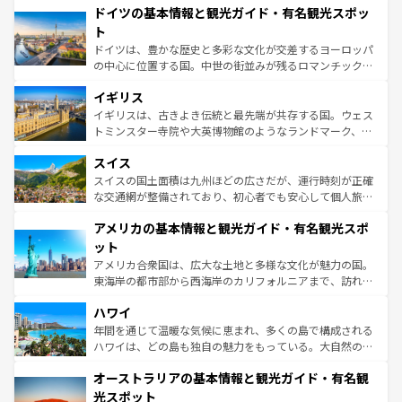
せる。地方によって風土や気候が異なるスペインはその個
ドイツの基本情報と観光ガイド・有名観光スポッ
で、幅広い魅力が詰まっている。華麗な宮殿、歴史的な大
性で訪れる人を魅了する。 なお、新着のスペイン情報は
コ
聖堂、美しいビーチ、そして豊かな自然が、訪れる者を心
ト
ンテンツ一覧
を参照してほしい。
から魅了する。また、フランスは美食の国としても知ら
ドイツは、豊かな歴史と多彩な文化が交差するヨーロッパ
れ、フランス料理はユネスコ無形文化遺産にも登録されて
の中心に位置する国。中世の街並みが残るロマンチック街
いる。シャンパンの発祥地であるランス、プロヴァンスの
道から、未来を先取りするようなモダンな都市まで多様な
香り高いラベンダー畑など、多彩な楽しみ方が可能だ。さ
イギリス
顔を持つこの国は、どこを歩いても飽きることがない。ベ
らに、パリ以外の地域にも魅力が溢れており、どの街角に
ルリンの文化的活気、バイエルン州のアルプスの絶景、そ
イギリスは、古きよき伝統と最先端が共存する国。ウェス
も豊かな歴史と文化が息づいている。パリ以外の個性あふ
してライン川沿いのワイン畑といった風景は必見。ビール
トミンスター寺院や大英博物館のようなランドマーク、歴
れる地方に足を運ぶとそれぞれで全く異なる文化を体験で
とソーセージを味わいながら地元の人と過ごす楽しい時間
史ある大学都市、美しい丘陵地帯や牧歌的な風景など、エ
きるだろう。 なお、新着のフランス情報は
コンテンツ一覧
スイス
は、お酒好きな人にはぜひ体験してほしい。 なお、新着の
リアごとに異なる魅力がある。また、優雅なアフタヌーン
を参照してほしい。
ドイツ情報は
コンテンツ一覧
を参照してほしい。
ティー、ビール好きにはたまらない英国パブ、サッカー観
スイスの国土面積は九州ほどの広さだが、運行時刻が正確
戦など、本場だからこそできる体験も豊富。イギリスを旅
な交通網が整備されており、初心者でも安心して個人旅行
して楽しみつくそう。 なお、新着のイギリス情報は
コンテ
を楽しめる。日本同様に時刻表どおりの旅が可能だ。中世
アメリカの基本情報と観光ガイド・有名観光スポ
ンツ一覧
を参照してほしい。
の建物がそのまま残る町や、スイスならではのユニークな
博物館もあり、アルプス観光だけでなく町歩きも満喫する
ット
ことができる。国民の所得が高いため物価も高いが、旅行
アメリカ合衆国は、広大な土地と多様な文化が魅力の国。
者向けの交通パス提供のサービスもあり、うまく活用すれ
東海岸の都市部から西海岸のカリフォルニアまで、訪れる
ば市内交通費無料で観光を楽しむこともできる。 なお、新
場所ごとに異なる風景と体験が待っている。ニューヨーク
着のスイス情報は
コンテンツ一覧
を参照してほしい。
ハワイ
のような巨大都市は、観光、ショッピング、エンターテイ
ンメントが詰まった刺激的なスポットだ。一方、アメリカ
年間を通じて温暖な気候に恵まれ、多くの島で構成される
西部には大自然が広がり、グランドキャニオンやイエロー
ハワイは、どの島も独自の魅力をもっている。大自然の神
ストーン国立公園といった絶景が堪能できる。さらに、南
秘を感じたいなら、火山が生み出した壮大な景観を誇るハ
オーストラリアの基本情報と観光ガイド・有名観
部のニューオーリンズでは、音楽と美食が融合した独特の
ワイ島は見逃せない。また、定番の観光地といえばオアフ
文化が魅力。旅行者はアメリカの各地域で異なる魅力を楽
島だが、静かな自然を求めるならマウイ島やカウアイ島が
光スポット