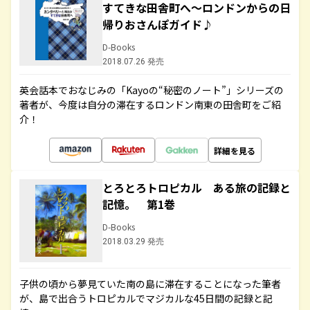
すてきな田舎町へ～ロンドンからの日
帰りおさんぽガイド♪
D-Books
2018.07.26 発売
英会話本でおなじみの「Kayoの“秘密のノート”」シリーズの
著者が、今度は自分の滞在するロンドン南東の田舎町をご紹
介！
詳細を見る
とろとろトロピカル ある旅の記録と
記憶。 第1巻
D-Books
2018.03.29 発売
子供の頃から夢見ていた南の島に滞在することになった筆者
が、島で出合うトロピカルでマジカルな45日間の記録と記