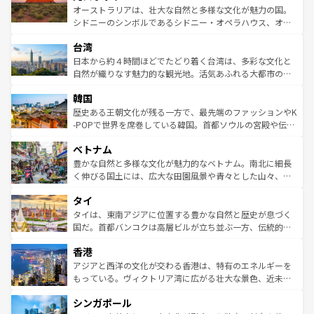
しみながら、その多様性と豊かな歴史を感じることができ
おすすめ。エメラルドグリーンに輝く海をはじめ、豊かな
オーストラリアは、壮大な自然と多様な文化が魅力の国。
るだろう。車でのロードトリップや列車の旅も、アメリカ
文化や歴史が息づいている。「アロハスピリット」と呼ば
シドニーのシンボルであるシドニー・オペラハウス、オー
ならではの贅沢な旅のスタイルだ。 なお、新着のアメリカ
れるおもてなしの心で訪れる人々を迎えてくれるハワイの
ストラリア東海岸北部に広がる大サンゴ礁地帯グレートバ
情報は
コンテンツ一覧
を参照してほしい。
人々、おいしいローカルフードやハワイアンミュージッ
台湾
リアリーフや大陸中央部にそびえるウルル（エアーズロッ
ク、伝統的なフラダンスなど、すべてがハワイの魅力を彩
ク）、タスマニアの美しい原生林やケアンズの熱帯雨林な
日本から約４時間ほどでたどり着く台湾は、多彩な文化と
っている。訪れるたびに新しい発見と感動が待っているハ
ど、見どころがたくさん。また、カフェやワイン、オージ
自然が織りなす魅力的な観光地。活気あふれる大都市の台
ワイを、存分に味わってほしい。 なお、新着のハワイ情報
ービーフなどの食文化も豊かで、美味しいものであふれて
北やノスタルジックな町並みが人気な九份（ジォウフェ
は
コンテンツ一覧
を参照してほしい。
韓国
いる。アクティビティも充実しており、サーフィンやダイ
ン）、静ひつな山岳地帯である台湾東部など、都市の喧騒
ビング、ハイキングなど、アウトドア好きにはたまらな
と山間の静けさが共存しており、訪れる人に新しい発見と
歴史ある王朝文化が残る一方で、最先端のファッションやK
い。オーストラリアの多彩な魅力を存分に味わいつくそ
驚きをもたらしてくれる。また、奥深い台湾の食文化も魅
-POPで世界を席巻している韓国。首都ソウルの宮殿や伝統
う。 なお、新着のオーストラリア情報は
コンテンツ一覧
を
力で、夜市などの屋台グルメから高級料理、ヘルシーで美
家屋が並ぶエリアでは韓国の歴史と文化に浸ることがで
参照してほしい。
ベトナム
容にもいいと評判のスイーツなど、バラエティ豊かな料理
き、地方に足を延ばせば四季折々の自然美を楽しむことが
が味わえる。 なお、新着の台湾情報は
コンテンツ一覧
を参
できる。そして、キムチや焼肉、絶品のストリートフード
豊かな自然と多様な文化が魅力的なベトナム。南北に細長
照してほしい。
まで、さまざまな韓国料理が待っている。夜には、韓国な
く伸びる国土には、広大な田園風景や青々とした山々、世
らではのナイトライフも堪能できる。あたたかいホスピタ
界遺産に登録された壮大な自然景観が点在し、都市部では
タイ
リティに包まれながら、韓国の多彩な魅力を心ゆくまで味
急速な発展と共に伝統が息づく。ハノイの古い町並みやホ
わってみてほしい。 なお、新着の韓国情報は
コンテンツ一
ーチミン市のフランス統治時代の建物も、独特の雰囲気を
タイは、東南アジアに位置する豊かな自然と歴史が息づく
覧
を参照してほしい。
醸し出している。また、バラエティの豊かさとおいしさで
国だ。首都バンコクは高層ビルが立ち並ぶ一方、伝統的な
世界中の食通を魅了してやまないベトナム料理も魅力のひ
寺院や市場がいたるところに点在し、古きよき文化と現代
香港
とつ。フォーやバインミー、ベトナムコーヒーなどは、ぜ
の活気が交差している。北部ではチェンマイなどの山岳地
ひ現地で味わいたい。どの地域を訪れてもあたたかい人々
帯で自然と触れ合い、南部ではプーケットやクラビの美し
アジアと西洋の文化が交わる香港は、特有のエネルギーを
が旅行者を迎えてくれるので、きっと忘れられない旅にな
いビーチでリゾート気分を楽しむことができる。タイ料理
もっている。ヴィクトリア湾に広がる壮大な景色、近未来
るはずだ。 なお、新着のベトナム情報は
コンテンツ一覧
を
は世界的に有名で、屋台から高級レストランまで味覚を刺
的なアートスポット、そして歴史と現代が融合した町並
参照してほしい。
シンガポール
激する。気候は一年中温暖で、どの季節にも異なる楽しみ
み、どこを訪れても感動するはず。観光スポットが密集し