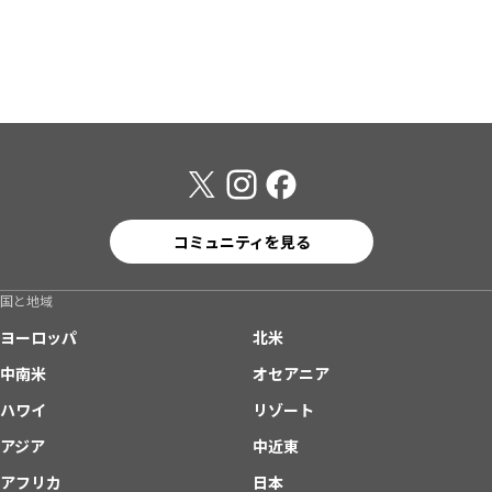
コミュニティを見る
国と地域
ヨーロッパ
北米
中南米
オセアニア
ハワイ
リゾート
アジア
中近東
アフリカ
日本