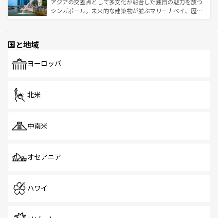
が待っている。親しみやすいタイの人々、仏教を中心とし
ており、効率よく見どころを回れるのも魅力。息をのむよ
アジアの交差点として多文化が融合した独自の魅力を放つ
た文化、そして多様な観光資源が、訪れる旅人を魅了し続
うな絶景から文化的な体験まで、香港を存分に楽しみ尽く
シンガポール。未来的な建築物が並ぶマリーナベイ、歴史
ける。 なお、新着のタイ情報は
コンテンツ一覧
を参照して
そう。 なお、新着の香港情報は
コンテンツ一覧
を参照して
と伝統を感じられるエスニックタウン、多数の緑豊かな公
ほしい。
ほしい。
園や自然保護区など、自然が調和した近代的な景観と文化
の多様性あふれるカラフルな町は、どこを歩いても新しい
国と地域
発見がある。さらに、治安のよさや充実した公共交通機関
も、旅行者にとっては魅力的なポイント。グルメも豊富
で、ホーカーズは地元の風情を楽しめる外せないスポット
ヨーロッパ
だ。訪れる人を飽きさせないシンガポールで、多様な魅力
を体感しよう。 なお、新着のシンガポール情報は
コンテン
ツ一覧
を参照してほしい。
北米
中南米
オセアニア
ハワイ