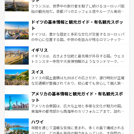
ット
る。首都マドリードの洗練された雰囲気や、バルセロナの
フランスは、世界中の旅行者を魅了し続けるヨーロッパ屈
アートに溢れた街角から、地方では古代ローマ遺跡や中世
指の観光地だ。首都パリのエッフェル塔やルーブル美術館
の城塞都市、穏やかなビーチリゾートまで多彩な表情を見
といった象徴的なスポットから、田舎町の古風な美しさま
せる。地方によって風土や気候が異なるスペインはその個
ドイツの基本情報と観光ガイド・有名観光スポッ
で、幅広い魅力が詰まっている。華麗な宮殿、歴史的な大
性で訪れる人を魅了する。 なお、新着のスペイン情報は
コ
聖堂、美しいビーチ、そして豊かな自然が、訪れる者を心
ト
ンテンツ一覧
を参照してほしい。
から魅了する。また、フランスは美食の国としても知ら
ドイツは、豊かな歴史と多彩な文化が交差するヨーロッパ
れ、フランス料理はユネスコ無形文化遺産にも登録されて
の中心に位置する国。中世の街並みが残るロマンチック街
いる。シャンパンの発祥地であるランス、プロヴァンスの
道から、未来を先取りするようなモダンな都市まで多様な
香り高いラベンダー畑など、多彩な楽しみ方が可能だ。さ
イギリス
顔を持つこの国は、どこを歩いても飽きることがない。ベ
らに、パリ以外の地域にも魅力が溢れており、どの街角に
ルリンの文化的活気、バイエルン州のアルプスの絶景、そ
イギリスは、古きよき伝統と最先端が共存する国。ウェス
も豊かな歴史と文化が息づいている。パリ以外の個性あふ
してライン川沿いのワイン畑といった風景は必見。ビール
トミンスター寺院や大英博物館のようなランドマーク、歴
れる地方に足を運ぶとそれぞれで全く異なる文化を体験で
とソーセージを味わいながら地元の人と過ごす楽しい時間
史ある大学都市、美しい丘陵地帯や牧歌的な風景など、エ
きるだろう。 なお、新着のフランス情報は
コンテンツ一覧
スイス
は、お酒好きな人にはぜひ体験してほしい。 なお、新着の
リアごとに異なる魅力がある。また、優雅なアフタヌーン
を参照してほしい。
ドイツ情報は
コンテンツ一覧
を参照してほしい。
ティー、ビール好きにはたまらない英国パブ、サッカー観
スイスの国土面積は九州ほどの広さだが、運行時刻が正確
戦など、本場だからこそできる体験も豊富。イギリスを旅
な交通網が整備されており、初心者でも安心して個人旅行
して楽しみつくそう。 なお、新着のイギリス情報は
コンテ
を楽しめる。日本同様に時刻表どおりの旅が可能だ。中世
アメリカの基本情報と観光ガイド・有名観光スポ
ンツ一覧
を参照してほしい。
の建物がそのまま残る町や、スイスならではのユニークな
博物館もあり、アルプス観光だけでなく町歩きも満喫する
ット
ことができる。国民の所得が高いため物価も高いが、旅行
アメリカ合衆国は、広大な土地と多様な文化が魅力の国。
者向けの交通パス提供のサービスもあり、うまく活用すれ
東海岸の都市部から西海岸のカリフォルニアまで、訪れる
ば市内交通費無料で観光を楽しむこともできる。 なお、新
場所ごとに異なる風景と体験が待っている。ニューヨーク
着のスイス情報は
コンテンツ一覧
を参照してほしい。
ハワイ
のような巨大都市は、観光、ショッピング、エンターテイ
ンメントが詰まった刺激的なスポットだ。一方、アメリカ
年間を通じて温暖な気候に恵まれ、多くの島で構成される
西部には大自然が広がり、グランドキャニオンやイエロー
ハワイは、どの島も独自の魅力をもっている。大自然の神