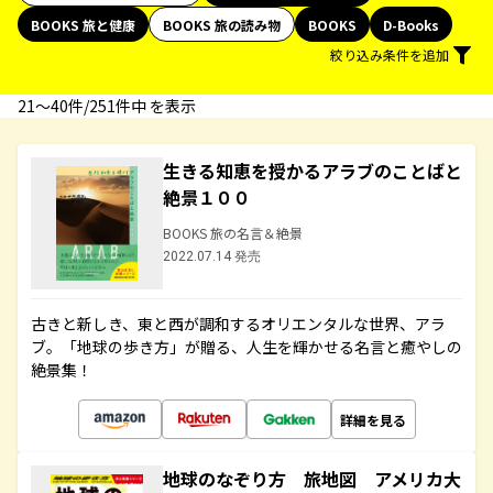
BOOKS 旅と健康
BOOKS 旅の読み物
BOOKS
D-Books
絞り込み条件を追加
21〜40件/251件中 を表示
生きる知恵を授かるアラブのことばと
絶景１００
BOOKS 旅の名言＆絶景
2022.07.14 発売
古きと新しき、東と西が調和するオリエンタルな世界、アラ
ブ。「地球の歩き方」が贈る、人生を輝かせる名言と癒やしの
絶景集！
詳細を見る
地球のなぞり方 旅地図 アメリカ大