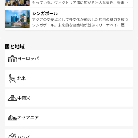
が旅行者を迎えてくれるので、きっと忘れられない旅にな
いビーチでリゾート気分を楽しむことができる。タイ料理
もっている。ヴィクトリア湾に広がる壮大な景色、近未来
るはずだ。 なお、新着のベトナム情報は
コンテンツ一覧
を
は世界的に有名で、屋台から高級レストランまで味覚を刺
的なアートスポット、そして歴史と現代が融合した町並
参照してほしい。
シンガポール
激する。気候は一年中温暖で、どの季節にも異なる楽しみ
み、どこを訪れても感動するはず。観光スポットが密集し
が待っている。親しみやすいタイの人々、仏教を中心とし
ており、効率よく見どころを回れるのも魅力。息をのむよ
アジアの交差点として多文化が融合した独自の魅力を放つ
た文化、そして多様な観光資源が、訪れる旅人を魅了し続
うな絶景から文化的な体験まで、香港を存分に楽しみ尽く
シンガポール。未来的な建築物が並ぶマリーナベイ、歴史
ける。 なお、新着のタイ情報は
コンテンツ一覧
を参照して
そう。 なお、新着の香港情報は
コンテンツ一覧
を参照して
と伝統を感じられるエスニックタウン、多数の緑豊かな公
ほしい。
ほしい。
園や自然保護区など、自然が調和した近代的な景観と文化
の多様性あふれるカラフルな町は、どこを歩いても新しい
国と地域
発見がある。さらに、治安のよさや充実した公共交通機関
も、旅行者にとっては魅力的なポイント。グルメも豊富
で、ホーカーズは地元の風情を楽しめる外せないスポット
ヨーロッパ
だ。訪れる人を飽きさせないシンガポールで、多様な魅力
を体感しよう。 なお、新着のシンガポール情報は
コンテン
ツ一覧
を参照してほしい。
北米
中南米
オセアニア
ハワイ