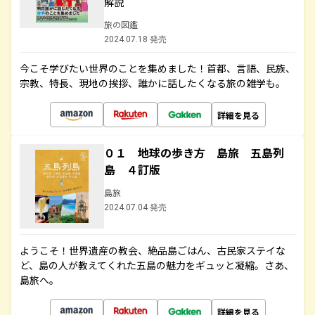
解説
旅の図鑑
2024.07.18 発売
今こそ学びたい世界のことを集めました！首都、言語、民族、
宗教、特長、現地の挨拶、誰かに話したくなる旅の雑学も。
詳細を見る
０１ 地球の歩き方 島旅 五島列
島 ４訂版
島旅
2024.07.04 発売
ようこそ！世界遺産の教会、絶品島ごはん、古民家ステイな
ど、島の人が教えてくれた五島の魅力をギュッと凝縮。さあ、
島旅へ。
詳細を見る