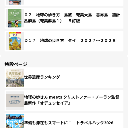
０２ 地球の歩き方 島旅 奄美大島 喜界島 加計
呂麻島（奄美群島１） ５訂版
Ｄ１７ 地球の歩き方 タイ ２０２７～２０２８
特設ページ
世界遺産ランキング
地球の歩き方 meets クリストファー・ノーラン監督
最新作『オデュッセイア』
準備も滞在もスマートに！ トラベルハック2026