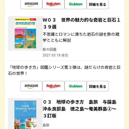
詳細を見る
Ｗ０３ 世界の魅力的な奇岩と巨石１
３９選
不思議とロマンに満ちた岩石の謎を旅の雑
学とともに解説
旅の図鑑
2021.03.18 発売
「地球の歩き方」図鑑シリーズ第３弾は、謎だらけの奇岩と巨
石の世界！
詳細を見る
０３ 地球の歩き方 島旅 与論島
沖永良部島 徳之島～奄美群島②～
３訂版
島旅