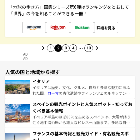
「地球の歩き方」図鑑シリーズ第6弾はランキングをとおして
「世界」の今を知ることができる一冊！
詳細を見る
…
1
2
3
4
13
AD
AD
人気の国と地域から探す
イタリア
イタリアは歴史、文化、グルメ、自然と多彩な魅力にあふ
れた国。
ローマ
の古代遺跡やフィレンツェのルネッサンス
美術、ヴェネツィアの運河など、歴史あるスポットはもち
スペインの観光ポイントと人気スポット・知ってお
ろん、トスカーナの美しい田園風景やアマルフィ海岸の絶
景など、自然景観も見逃せない。観光の合間には、本場の
くべき基本情報
ピザやパスタなど、絶品のイタリア料理を堪能することも
イベリア半島のほぼ80％を占めるスペインは、太陽が降り
できる。朝目覚めてから夜眠るまで、すべての瞬間を楽し
注ぐ地中海沿岸から雄大なピレネー山脈まで、多彩な自然
ませてくれるイタリアで、忘れられない旅をしてみよう！
と文化が詰まったヨーロッパ屈指の旅行先だ。多様な地域
なお、新着のイタリア情報は
コンテンツ一覧
を参照してほ
フランスの基本情報と観光ガイド・有名観光スポ
文化が根付くこの国では、情熱的なフラメンコ、熱気あふ
しい。
れる闘牛、そして美味しいタパスが生活の一部となってい