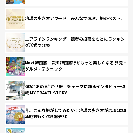
地球の歩き方アワード みんなで選ぶ、旅のベスト。
エアラインランキング 読者の投票をもとにランキン
グ形式で発表
Next韓国旅 次の韓国旅行がもっと楽しくなる 旅先・
グルメ・テクニック
旬な“あの人”が「旅」をテーマに語るインタビュー連
載 MY TRAVEL STORY
今、こんな旅がしてみたい！地球の歩き方が選ぶ2026
年絶対行くべき旅先30