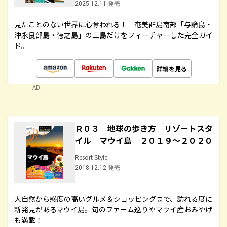
2025.12.11 発売
見たことのない世界に心奪われる！ 奄美群島南部「与論島・
沖永良部島・徳之島」の三島だけをフィーチャーした完全ガイ
ド。
詳細を見る
AD
Ｒ０３ 地球の歩き方 リゾートスタ
イル マウイ島 ２０１９～２０２０
Resort Style
2018.12.12 発売
大自然から感度の高いグルメ＆ショッピングまで、訪れる度に
新発見があるマウイ島。旬のファーム巡りやマウイ産おみやげ
も満載！