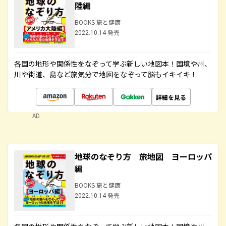
陸編
BOOKS 旅と健康
2022.10.14 発売
各国の地形や関係性をなぞって学ぶ新しい地図本！国境や州、
川や街道、島など旅気分で地図をなぞって脳もイキイキ！
詳細を見る
AD
地球のなぞり方 旅地図 ヨーロッパ
編
BOOKS 旅と健康
2022.10.14 発売