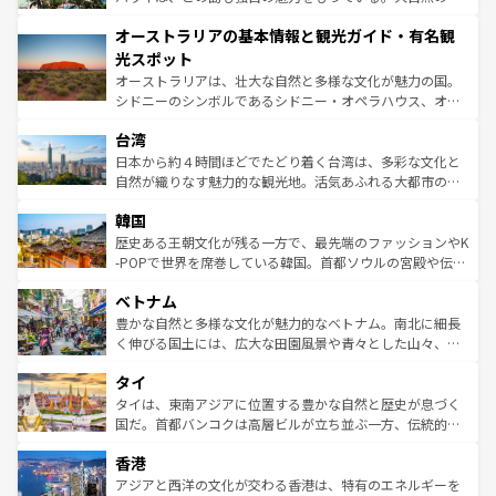
ストーン国立公園といった絶景が堪能できる。さらに、南
秘を感じたいなら、火山が生み出した壮大な景観を誇るハ
オーストラリアの基本情報と観光ガイド・有名観
部のニューオーリンズでは、音楽と美食が融合した独特の
ワイ島は見逃せない。また、定番の観光地といえばオアフ
文化が魅力。旅行者はアメリカの各地域で異なる魅力を楽
島だが、静かな自然を求めるならマウイ島やカウアイ島が
光スポット
しみながら、その多様性と豊かな歴史を感じることができ
おすすめ。エメラルドグリーンに輝く海をはじめ、豊かな
オーストラリアは、壮大な自然と多様な文化が魅力の国。
るだろう。車でのロードトリップや列車の旅も、アメリカ
文化や歴史が息づいている。「アロハスピリット」と呼ば
シドニーのシンボルであるシドニー・オペラハウス、オー
ならではの贅沢な旅のスタイルだ。 なお、新着のアメリカ
れるおもてなしの心で訪れる人々を迎えてくれるハワイの
ストラリア東海岸北部に広がる大サンゴ礁地帯グレートバ
情報は
コンテンツ一覧
を参照してほしい。
人々、おいしいローカルフードやハワイアンミュージッ
台湾
リアリーフや大陸中央部にそびえるウルル（エアーズロッ
ク、伝統的なフラダンスなど、すべてがハワイの魅力を彩
ク）、タスマニアの美しい原生林やケアンズの熱帯雨林な
日本から約４時間ほどでたどり着く台湾は、多彩な文化と
っている。訪れるたびに新しい発見と感動が待っているハ
ど、見どころがたくさん。また、カフェやワイン、オージ
自然が織りなす魅力的な観光地。活気あふれる大都市の台
ワイを、存分に味わってほしい。 なお、新着のハワイ情報
ービーフなどの食文化も豊かで、美味しいものであふれて
北やノスタルジックな町並みが人気な九份（ジォウフェ
は
コンテンツ一覧
を参照してほしい。
韓国
いる。アクティビティも充実しており、サーフィンやダイ
ン）、静ひつな山岳地帯である台湾東部など、都市の喧騒
ビング、ハイキングなど、アウトドア好きにはたまらな
と山間の静けさが共存しており、訪れる人に新しい発見と
歴史ある王朝文化が残る一方で、最先端のファッションやK
い。オーストラリアの多彩な魅力を存分に味わいつくそ
驚きをもたらしてくれる。また、奥深い台湾の食文化も魅
-POPで世界を席巻している韓国。首都ソウルの宮殿や伝統
う。 なお、新着のオーストラリア情報は
コンテンツ一覧
を
力で、夜市などの屋台グルメから高級料理、ヘルシーで美
家屋が並ぶエリアでは韓国の歴史と文化に浸ることがで
参照してほしい。
ベトナム
容にもいいと評判のスイーツなど、バラエティ豊かな料理
き、地方に足を延ばせば四季折々の自然美を楽しむことが
が味わえる。 なお、新着の台湾情報は
コンテンツ一覧
を参
できる。そして、キムチや焼肉、絶品のストリートフード
豊かな自然と多様な文化が魅力的なベトナム。南北に細長
照してほしい。
まで、さまざまな韓国料理が待っている。夜には、韓国な
く伸びる国土には、広大な田園風景や青々とした山々、世
らではのナイトライフも堪能できる。あたたかいホスピタ
界遺産に登録された壮大な自然景観が点在し、都市部では
タイ
リティに包まれながら、韓国の多彩な魅力を心ゆくまで味
急速な発展と共に伝統が息づく。ハノイの古い町並みやホ
わってみてほしい。 なお、新着の韓国情報は
コンテンツ一
ーチミン市のフランス統治時代の建物も、独特の雰囲気を
タイは、東南アジアに位置する豊かな自然と歴史が息づく
覧
を参照してほしい。
醸し出している。また、バラエティの豊かさとおいしさで
国だ。首都バンコクは高層ビルが立ち並ぶ一方、伝統的な
世界中の食通を魅了してやまないベトナム料理も魅力のひ
寺院や市場がいたるところに点在し、古きよき文化と現代
香港
とつ。フォーやバインミー、ベトナムコーヒーなどは、ぜ
の活気が交差している。北部ではチェンマイなどの山岳地
ひ現地で味わいたい。どの地域を訪れてもあたたかい人々
帯で自然と触れ合い、南部ではプーケットやクラビの美し
アジアと西洋の文化が交わる香港は、特有のエネルギーを