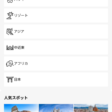
リゾート
アジア
中近東
アフリカ
日本
人気スポット