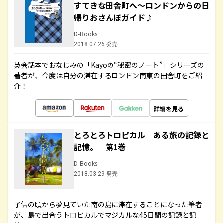
すてきな田舎町へ～ロンドンからの日
帰りおさんぽガイド♪
D-Books
2018.07.26 発売
英会話本でおなじみの「Kayoの“秘密のノート”」シリーズの
著者が、今度は自分の滞在するロンドン南東の田舎町をご紹
介！
詳細を見る
とろとろトロピカル ある旅の記録と
記憶。 第1巻
D-Books
2018.03.29 発売
子供の頃から夢見ていた南の島に滞在することになった筆者
が、島で出合うトロピカルでマジカルな45日間の記録と記