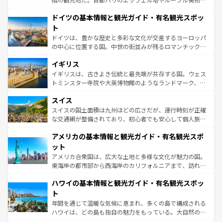
の城塞都市、穏やかなビーチリゾートまで多彩な表情を見
といった象徴的なスポットから、田舎町の古風な美しさま
せる。地方によって風土や気候が異なるスペインはその個
ドイツの基本情報と観光ガイド・有名観光スポッ
で、幅広い魅力が詰まっている。華麗な宮殿、歴史的な大
性で訪れる人を魅了する。 なお、新着のスペイン情報は
コ
聖堂、美しいビーチ、そして豊かな自然が、訪れる者を心
ト
ンテンツ一覧
を参照してほしい。
から魅了する。また、フランスは美食の国としても知ら
ドイツは、豊かな歴史と多彩な文化が交差するヨーロッパ
れ、フランス料理はユネスコ無形文化遺産にも登録されて
の中心に位置する国。中世の街並みが残るロマンチック街
いる。シャンパンの発祥地であるランス、プロヴァンスの
道から、未来を先取りするようなモダンな都市まで多様な
香り高いラベンダー畑など、多彩な楽しみ方が可能だ。さ
イギリス
顔を持つこの国は、どこを歩いても飽きることがない。ベ
らに、パリ以外の地域にも魅力が溢れており、どの街角に
ルリンの文化的活気、バイエルン州のアルプスの絶景、そ
イギリスは、古きよき伝統と最先端が共存する国。ウェス
も豊かな歴史と文化が息づいている。パリ以外の個性あふ
してライン川沿いのワイン畑といった風景は必見。ビール
トミンスター寺院や大英博物館のようなランドマーク、歴
れる地方に足を運ぶとそれぞれで全く異なる文化を体験で
とソーセージを味わいながら地元の人と過ごす楽しい時間
史ある大学都市、美しい丘陵地帯や牧歌的な風景など、エ
きるだろう。 なお、新着のフランス情報は
コンテンツ一覧
スイス
は、お酒好きな人にはぜひ体験してほしい。 なお、新着の
リアごとに異なる魅力がある。また、優雅なアフタヌーン
を参照してほしい。
ドイツ情報は
コンテンツ一覧
を参照してほしい。
ティー、ビール好きにはたまらない英国パブ、サッカー観
スイスの国土面積は九州ほどの広さだが、運行時刻が正確
戦など、本場だからこそできる体験も豊富。イギリスを旅
な交通網が整備されており、初心者でも安心して個人旅行
して楽しみつくそう。 なお、新着のイギリス情報は
コンテ
を楽しめる。日本同様に時刻表どおりの旅が可能だ。中世
アメリカの基本情報と観光ガイド・有名観光スポ
ンツ一覧
を参照してほしい。
の建物がそのまま残る町や、スイスならではのユニークな
博物館もあり、アルプス観光だけでなく町歩きも満喫する
ット
ことができる。国民の所得が高いため物価も高いが、旅行
アメリカ合衆国は、広大な土地と多様な文化が魅力の国。
者向けの交通パス提供のサービスもあり、うまく活用すれ
東海岸の都市部から西海岸のカリフォルニアまで、訪れる
ば市内交通費無料で観光を楽しむこともできる。 なお、新
場所ごとに異なる風景と体験が待っている。ニューヨーク
着のスイス情報は
コンテンツ一覧
を参照してほしい。
ハワイの基本情報と観光ガイド・有名観光スポッ
のような巨大都市は、観光、ショッピング、エンターテイ
ンメントが詰まった刺激的なスポットだ。一方、アメリカ
ト
西部には大自然が広がり、グランドキャニオンやイエロー
年間を通じて温暖な気候に恵まれ、多くの島で構成される
ストーン国立公園といった絶景が堪能できる。さらに、南
ハワイは、どの島も独自の魅力をもっている。大自然の神
部のニューオーリンズでは、音楽と美食が融合した独特の
秘を感じたいなら、火山が生み出した壮大な景観を誇るハ