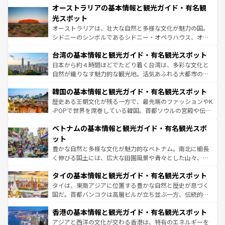
文化が魅力。旅行者はアメリカの各地域で異なる魅力を楽
オーストラリアの基本情報と観光ガイド・有名観
ワイ島は見逃せない。また、定番の観光地といえばオアフ
しみながら、その多様性と豊かな歴史を感じることができ
島だが、静かな自然を求めるならマウイ島やカウアイ島が
光スポット
るだろう。車でのロードトリップや列車の旅も、アメリカ
おすすめ。エメラルドグリーンに輝く海をはじめ、豊かな
オーストラリアは、壮大な自然と多様な文化が魅力の国。
ならではの贅沢な旅のスタイルだ。 なお、新着のアメリカ
文化や歴史が息づいている。「アロハスピリット」と呼ば
シドニーのシンボルであるシドニー・オペラハウス、オー
情報は
コンテンツ一覧
を参照してほしい。
れるおもてなしの心で訪れる人々を迎えてくれるハワイの
ストラリア東海岸北部に広がる大サンゴ礁地帯グレートバ
人々、おいしいローカルフードやハワイアンミュージッ
台湾の基本情報と観光ガイド・有名観光スポット
リアリーフや大陸中央部にそびえるウルル（エアーズロッ
ク、伝統的なフラダンスなど、すべてがハワイの魅力を彩
ク）、タスマニアの美しい原生林やケアンズの熱帯雨林な
日本から約４時間ほどでたどり着く台湾は、多彩な文化と
っている。訪れるたびに新しい発見と感動が待っているハ
ど、見どころがたくさん。また、カフェやワイン、オージ
自然が織りなす魅力的な観光地。活気あふれる大都市の台
ワイを、存分に味わってほしい。 なお、新着のハワイ情報
ービーフなどの食文化も豊かで、美味しいものであふれて
北やノスタルジックな町並みが人気な九份（ジォウフェ
は
コンテンツ一覧
を参照してほしい。
韓国の基本情報と観光ガイド・有名観光スポット
いる。アクティビティも充実しており、サーフィンやダイ
ン）、静ひつな山岳地帯である台湾東部など、都市の喧騒
ビング、ハイキングなど、アウトドア好きにはたまらな
と山間の静けさが共存しており、訪れる人に新しい発見と
歴史ある王朝文化が残る一方で、最先端のファッションやK
い。オーストラリアの多彩な魅力を存分に味わいつくそ
驚きをもたらしてくれる。また、奥深い台湾の食文化も魅
-POPで世界を席巻している韓国。首都ソウルの宮殿や伝統
う。 なお、新着のオーストラリア情報は
コンテンツ一覧
を
力で、夜市などの屋台グルメから高級料理、ヘルシーで美
家屋が並ぶエリアでは韓国の歴史と文化に浸ることがで
参照してほしい。
ベトナムの基本情報と観光ガイド・有名観光スポ
容にもいいと評判のスイーツなど、バラエティ豊かな料理
き、地方に足を延ばせば四季折々の自然美を楽しむことが
が味わえる。 なお、新着の台湾情報は
コンテンツ一覧
を参
できる。そして、キムチや焼肉、絶品のストリートフード
ット
照してほしい。
まで、さまざまな韓国料理が待っている。夜には、韓国な
豊かな自然と多様な文化が魅力的なベトナム。南北に細長
らではのナイトライフも堪能できる。あたたかいホスピタ
く伸びる国土には、広大な田園風景や青々とした山々、世
リティに包まれながら、韓国の多彩な魅力を心ゆくまで味
界遺産に登録された壮大な自然景観が点在し、都市部では
わってみてほしい。 なお、新着の韓国情報は
コンテンツ一
タイの基本情報と観光ガイド・有名観光スポット
急速な発展と共に伝統が息づく。ハノイの古い町並みやホ
覧
を参照してほしい。
ーチミン市のフランス統治時代の建物も、独特の雰囲気を
タイは、東南アジアに位置する豊かな自然と歴史が息づく
醸し出している。また、バラエティの豊かさとおいしさで
国だ。首都バンコクは高層ビルが立ち並ぶ一方、伝統的な
世界中の食通を魅了してやまないベトナム料理も魅力のひ
寺院や市場がいたるところに点在し、古きよき文化と現代
香港の基本情報と観光ガイド・有名観光スポット
とつ。フォーやバインミー、ベトナムコーヒーなどは、ぜ
の活気が交差している。北部ではチェンマイなどの山岳地
ひ現地で味わいたい。どの地域を訪れてもあたたかい人々
帯で自然と触れ合い、南部ではプーケットやクラビの美し
アジアと西洋の文化が交わる香港は、特有のエネルギーを