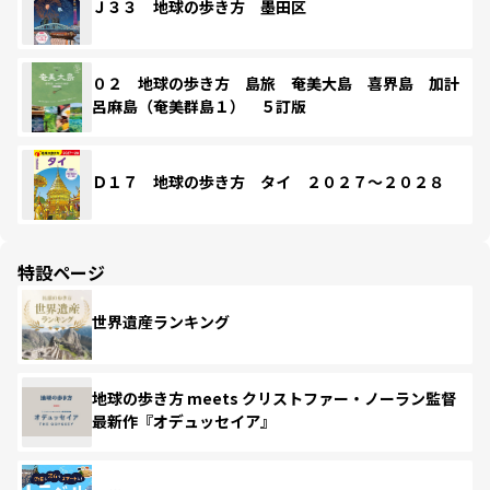
Ｊ３３ 地球の歩き方 墨田区
０２ 地球の歩き方 島旅 奄美大島 喜界島 加計
呂麻島（奄美群島１） ５訂版
Ｄ１７ 地球の歩き方 タイ ２０２７～２０２８
特設ページ
世界遺産ランキング
地球の歩き方 meets クリストファー・ノーラン監督
最新作『オデュッセイア』