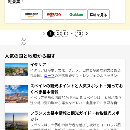
絶景集！
詳細を見る
…
1
2
3
13
AD
AD
人気の国と地域から探す
イタリア
イタリアは歴史、文化、グルメ、自然と多彩な魅力にあふ
れた国。
ローマ
の古代遺跡やフィレンツェのルネッサンス
美術、ヴェネツィアの運河など、歴史あるスポットはもち
スペインの観光ポイントと人気スポット・知ってお
ろん、トスカーナの美しい田園風景やアマルフィ海岸の絶
景など、自然景観も見逃せない。観光の合間には、本場の
くべき基本情報
ピザやパスタなど、絶品のイタリア料理を堪能することも
イベリア半島のほぼ80％を占めるスペインは、太陽が降り
できる。朝目覚めてから夜眠るまで、すべての瞬間を楽し
注ぐ地中海沿岸から雄大なピレネー山脈まで、多彩な自然
ませてくれるイタリアで、忘れられない旅をしてみよう！
と文化が詰まったヨーロッパ屈指の旅行先だ。多様な地域
なお、新着のイタリア情報は
コンテンツ一覧
を参照してほ
フランスの基本情報と観光ガイド・有名観光スポ
文化が根付くこの国では、情熱的なフラメンコ、熱気あふ
しい。
れる闘牛、そして美味しいタパスが生活の一部となってい
ット
る。首都マドリードの洗練された雰囲気や、バルセロナの
フランスは、世界中の旅行者を魅了し続けるヨーロッパ屈
アートに溢れた街角から、地方では古代ローマ遺跡や中世
指の観光地だ。首都パリのエッフェル塔やルーブル美術館