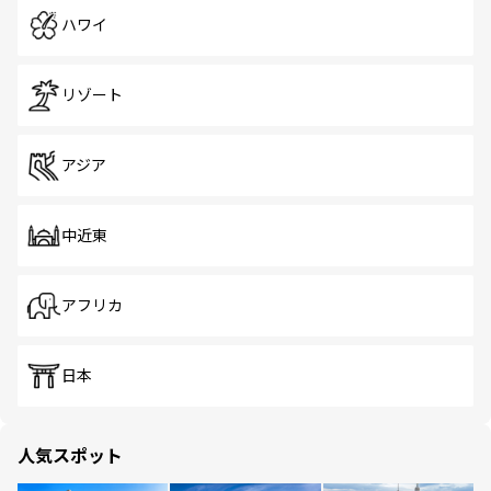
ハワイ
リゾート
アジア
中近東
アフリカ
日本
人気スポット