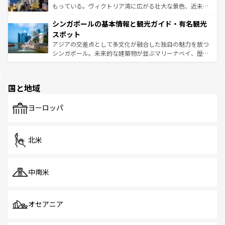
が旅行者を迎えてくれるので、きっと忘れられない旅にな
いビーチでリゾート気分を楽しむことができる。タイ料理
もっている。ヴィクトリア湾に広がる壮大な景色、近未来
るはずだ。 なお、新着のベトナム情報は
コンテンツ一覧
を
は世界的に有名で、屋台から高級レストランまで味覚を刺
的なアートスポット、そして歴史と現代が融合した町並
参照してほしい。
シンガポールの基本情報と観光ガイド・有名観光
激する。気候は一年中温暖で、どの季節にも異なる楽しみ
み、どこを訪れても感動するはず。観光スポットが密集し
が待っている。親しみやすいタイの人々、仏教を中心とし
ており、効率よく見どころを回れるのも魅力。息をのむよ
スポット
た文化、そして多様な観光資源が、訪れる旅人を魅了し続
うな絶景から文化的な体験まで、香港を存分に楽しみ尽く
アジアの交差点として多文化が融合した独自の魅力を放つ
ける。 なお、新着のタイ情報は
コンテンツ一覧
を参照して
そう。 なお、新着の香港情報は
コンテンツ一覧
を参照して
シンガポール。未来的な建築物が並ぶマリーナベイ、歴史
ほしい。
ほしい。
と伝統を感じられるエスニックタウン、多数の緑豊かな公
園や自然保護区など、自然が調和した近代的な景観と文化
の多様性あふれるカラフルな町は、どこを歩いても新しい
国と地域
発見がある。さらに、治安のよさや充実した公共交通機関
も、旅行者にとっては魅力的なポイント。グルメも豊富
で、ホーカーズは地元の風情を楽しめる外せないスポット
ヨーロッパ
だ。訪れる人を飽きさせないシンガポールで、多様な魅力
を体感しよう。 なお、新着のシンガポール情報は
コンテン
ツ一覧
を参照してほしい。
北米
中南米
オセアニア