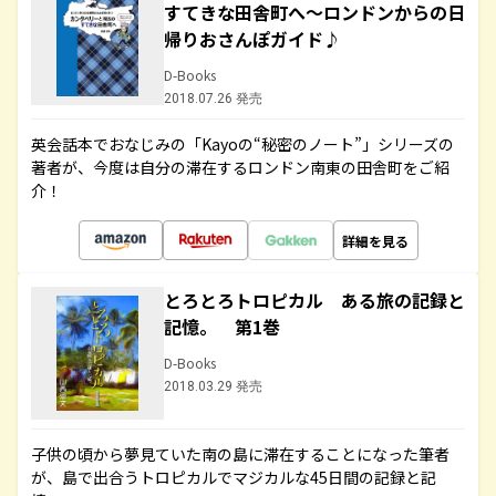
すてきな田舎町へ～ロンドンからの日
帰りおさんぽガイド♪
D-Books
2018.07.26 発売
英会話本でおなじみの「Kayoの“秘密のノート”」シリーズの
著者が、今度は自分の滞在するロンドン南東の田舎町をご紹
介！
詳細を見る
とろとろトロピカル ある旅の記録と
記憶。 第1巻
D-Books
2018.03.29 発売
子供の頃から夢見ていた南の島に滞在することになった筆者
が、島で出合うトロピカルでマジカルな45日間の記録と記