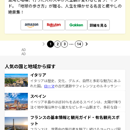
ド。「地球の歩き方」が贈る、人生を輝かせる名言と癒やしの
絶景集！
詳細を見る
…
1
2
3
14
AD
AD
人気の国と地域から探す
イタリア
イタリアは歴史、文化、グルメ、自然と多彩な魅力にあふ
れた国。
ローマ
の古代遺跡やフィレンツェのルネッサンス
美術、ヴェネツィアの運河など、歴史あるスポットはもち
スペイン
ろん、トスカーナの美しい田園風景やアマルフィ海岸の絶
景など、自然景観も見逃せない。観光の合間には、本場の
イベリア半島のほぼ80％を占めるスペインは、太陽が降り
ピザやパスタなど、絶品のイタリア料理を堪能することも
注ぐ地中海沿岸から雄大なピレネー山脈まで、多彩な自然
できる。朝目覚めてから夜眠るまで、すべての瞬間を楽し
と文化が詰まったヨーロッパ屈指の旅行先だ。多様な地域
フランスの基本情報と観光ガイド・有名観光スポ
ませてくれるイタリアで、忘れられない旅をしてみよう！
文化が根付くこの国では、情熱的なフラメンコ、熱気あふ
なお、新着のイタリア情報は
コンテンツ一覧
を参照してほ
れる闘牛、そして美味しいタパスが生活の一部となってい
ット
しい。
る。首都マドリードの洗練された雰囲気や、バルセロナの
フランスは、世界中の旅行者を魅了し続けるヨーロッパ屈