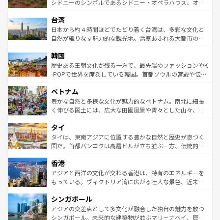
しみながら、その多様性と豊かな歴史を感じることができ
おすすめ。エメラルドグリーンに輝く海をはじめ、豊かな
シドニーのシンボルであるシドニー・オペラハウス、オー
るだろう。車でのロードトリップや列車の旅も、アメリカ
文化や歴史が息づいている。「アロハスピリット」と呼ば
ストラリア東海岸北部に広がる大サンゴ礁地帯グレートバ
ならではの贅沢な旅のスタイルだ。 なお、新着のアメリカ
台湾
れるおもてなしの心で訪れる人々を迎えてくれるハワイの
リアリーフや大陸中央部にそびえるウルル（エアーズロッ
情報は
コンテンツ一覧
を参照してほしい。
人々、おいしいローカルフードやハワイアンミュージッ
ク）、タスマニアの美しい原生林やケアンズの熱帯雨林な
日本から約４時間ほどでたどり着く台湾は、多彩な文化と
ク、伝統的なフラダンスなど、すべてがハワイの魅力を彩
ど、見どころがたくさん。また、カフェやワイン、オージ
自然が織りなす魅力的な観光地。活気あふれる大都市の台
っている。訪れるたびに新しい発見と感動が待っているハ
ービーフなどの食文化も豊かで、美味しいものであふれて
北やノスタルジックな町並みが人気な九份（ジォウフェ
ワイを、存分に味わってほしい。 なお、新着のハワイ情報
韓国
いる。アクティビティも充実しており、サーフィンやダイ
ン）、静ひつな山岳地帯である台湾東部など、都市の喧騒
は
コンテンツ一覧
を参照してほしい。
ビング、ハイキングなど、アウトドア好きにはたまらな
と山間の静けさが共存しており、訪れる人に新しい発見と
歴史ある王朝文化が残る一方で、最先端のファッションやK
い。オーストラリアの多彩な魅力を存分に味わいつくそ
驚きをもたらしてくれる。また、奥深い台湾の食文化も魅
-POPで世界を席巻している韓国。首都ソウルの宮殿や伝統
う。 なお、新着のオーストラリア情報は
コンテンツ一覧
を
力で、夜市などの屋台グルメから高級料理、ヘルシーで美
家屋が並ぶエリアでは韓国の歴史と文化に浸ることがで
参照してほしい。
ベトナム
容にもいいと評判のスイーツなど、バラエティ豊かな料理
き、地方に足を延ばせば四季折々の自然美を楽しむことが
が味わえる。 なお、新着の台湾情報は
コンテンツ一覧
を参
できる。そして、キムチや焼肉、絶品のストリートフード
豊かな自然と多様な文化が魅力的なベトナム。南北に細長
照してほしい。
まで、さまざまな韓国料理が待っている。夜には、韓国な
く伸びる国土には、広大な田園風景や青々とした山々、世
らではのナイトライフも堪能できる。あたたかいホスピタ
界遺産に登録された壮大な自然景観が点在し、都市部では
タイ
リティに包まれながら、韓国の多彩な魅力を心ゆくまで味
急速な発展と共に伝統が息づく。ハノイの古い町並みやホ
わってみてほしい。 なお、新着の韓国情報は
コンテンツ一
ーチミン市のフランス統治時代の建物も、独特の雰囲気を
タイは、東南アジアに位置する豊かな自然と歴史が息づく
覧
を参照してほしい。
醸し出している。また、バラエティの豊かさとおいしさで
国だ。首都バンコクは高層ビルが立ち並ぶ一方、伝統的な
世界中の食通を魅了してやまないベトナム料理も魅力のひ
寺院や市場がいたるところに点在し、古きよき文化と現代
香港
とつ。フォーやバインミー、ベトナムコーヒーなどは、ぜ
の活気が交差している。北部ではチェンマイなどの山岳地
ひ現地で味わいたい。どの地域を訪れてもあたたかい人々
帯で自然と触れ合い、南部ではプーケットやクラビの美し
アジアと西洋の文化が交わる香港は、特有のエネルギーを
が旅行者を迎えてくれるので、きっと忘れられない旅にな
いビーチでリゾート気分を楽しむことができる。タイ料理
もっている。ヴィクトリア湾に広がる壮大な景色、近未来
るはずだ。 なお、新着のベトナム情報は
コンテンツ一覧
を
は世界的に有名で、屋台から高級レストランまで味覚を刺
的なアートスポット、そして歴史と現代が融合した町並
参照してほしい。
シンガポール
激する。気候は一年中温暖で、どの季節にも異なる楽しみ
み、どこを訪れても感動するはず。観光スポットが密集し
が待っている。親しみやすいタイの人々、仏教を中心とし
ており、効率よく見どころを回れるのも魅力。息をのむよ
アジアの交差点として多文化が融合した独自の魅力を放つ
た文化、そして多様な観光資源が、訪れる旅人を魅了し続
うな絶景から文化的な体験まで、香港を存分に楽しみ尽く
シンガポール。未来的な建築物が並ぶマリーナベイ、歴史