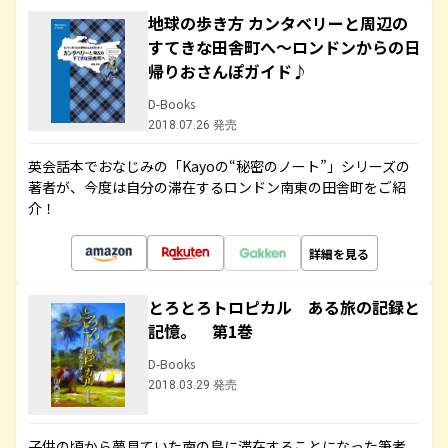
地球の歩き方 カンタベリーと周辺の
すてきな田舎町へ～ロンドンからの日
帰りおさんぽガイド♪
D-Books
2018.07.26 発売
英会話本でおなじみの「Kayoの“秘密のノート”」シリーズの
著者が、今度は自分の滞在するロンドン南東の田舎町をご紹
介！
詳細を見る
とろとろトロピカル ある旅の記録と
記憶。 第1巻
D-Books
2018.03.29 発売
子供の頃から夢見ていた南の島に滞在することになった筆者