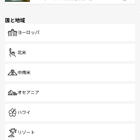
ける。 なお、新着のタイ情報は
コンテンツ一覧
を参照して
そう。 なお、新着の香港情報は
コンテンツ一覧
を参照して
と伝統を感じられるエスニックタウン、多数の緑豊かな公
ほしい。
ほしい。
園や自然保護区など、自然が調和した近代的な景観と文化
の多様性あふれるカラフルな町は、どこを歩いても新しい
国と地域
発見がある。さらに、治安のよさや充実した公共交通機関
も、旅行者にとっては魅力的なポイント。グルメも豊富
で、ホーカーズは地元の風情を楽しめる外せないスポット
ヨーロッパ
だ。訪れる人を飽きさせないシンガポールで、多様な魅力
を体感しよう。 なお、新着のシンガポール情報は
コンテン
ツ一覧
を参照してほしい。
北米
中南米
オセアニア
ハワイ
リゾート