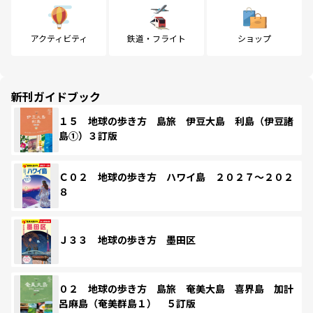
アクティビティ
鉄道・フライト
ショップ
新刊ガイドブック
１５ 地球の歩き方 島旅 伊豆大島 利島（伊豆諸
島①）３訂版
Ｃ０２ 地球の歩き方 ハワイ島 ２０２７～２０２
８
Ｊ３３ 地球の歩き方 墨田区
０２ 地球の歩き方 島旅 奄美大島 喜界島 加計
呂麻島（奄美群島１） ５訂版