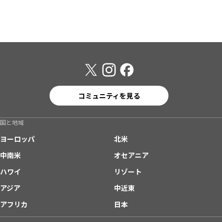
コミュニティを見る
国と地域
ヨーロッパ
北米
中南米
オセアニア
ハワイ
リゾート
アジア
中近東
アフリカ
日本