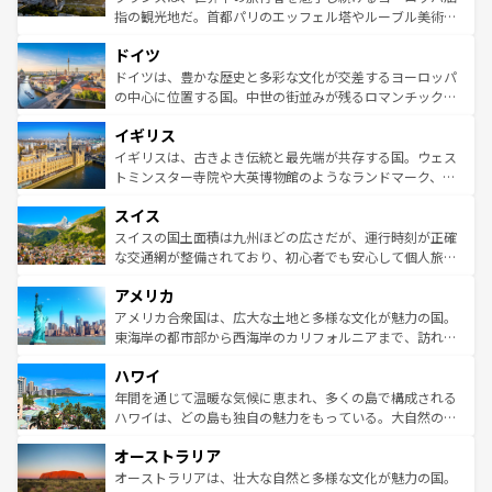
アートに溢れた街角から、地方では古代ローマ遺跡や中世
指の観光地だ。首都パリのエッフェル塔やルーブル美術館
の城塞都市、穏やかなビーチリゾートまで多彩な表情を見
といった象徴的なスポットから、田舎町の古風な美しさま
せる。地方によって風土や気候が異なるスペインはその個
ドイツ
で、幅広い魅力が詰まっている。華麗な宮殿、歴史的な大
性で訪れる人を魅了する。 なお、新着のスペイン情報は
コ
聖堂、美しいビーチ、そして豊かな自然が、訪れる者を心
ドイツは、豊かな歴史と多彩な文化が交差するヨーロッパ
ンテンツ一覧
を参照してほしい。
から魅了する。また、フランスは美食の国としても知ら
の中心に位置する国。中世の街並みが残るロマンチック街
れ、フランス料理はユネスコ無形文化遺産にも登録されて
道から、未来を先取りするようなモダンな都市まで多様な
イギリス
いる。シャンパンの発祥地であるランス、プロヴァンスの
顔を持つこの国は、どこを歩いても飽きることがない。ベ
香り高いラベンダー畑など、多彩な楽しみ方が可能だ。さ
ルリンの文化的活気、バイエルン州のアルプスの絶景、そ
イギリスは、古きよき伝統と最先端が共存する国。ウェス
らに、パリ以外の地域にも魅力が溢れており、どの街角に
してライン川沿いのワイン畑といった風景は必見。ビール
トミンスター寺院や大英博物館のようなランドマーク、歴
も豊かな歴史と文化が息づいている。パリ以外の個性あふ
とソーセージを味わいながら地元の人と過ごす楽しい時間
史ある大学都市、美しい丘陵地帯や牧歌的な風景など、エ
れる地方に足を運ぶとそれぞれで全く異なる文化を体験で
スイス
は、お酒好きな人にはぜひ体験してほしい。 なお、新着の
リアごとに異なる魅力がある。また、優雅なアフタヌーン
きるだろう。 なお、新着のフランス情報は
コンテンツ一覧
ドイツ情報は
コンテンツ一覧
を参照してほしい。
ティー、ビール好きにはたまらない英国パブ、サッカー観
スイスの国土面積は九州ほどの広さだが、運行時刻が正確
を参照してほしい。
戦など、本場だからこそできる体験も豊富。イギリスを旅
な交通網が整備されており、初心者でも安心して個人旅行
して楽しみつくそう。 なお、新着のイギリス情報は
コンテ
を楽しめる。日本同様に時刻表どおりの旅が可能だ。中世
アメリカ
ンツ一覧
を参照してほしい。
の建物がそのまま残る町や、スイスならではのユニークな
博物館もあり、アルプス観光だけでなく町歩きも満喫する
アメリカ合衆国は、広大な土地と多様な文化が魅力の国。
ことができる。国民の所得が高いため物価も高いが、旅行
東海岸の都市部から西海岸のカリフォルニアまで、訪れる
者向けの交通パス提供のサービスもあり、うまく活用すれ
場所ごとに異なる風景と体験が待っている。ニューヨーク
ハワイ
ば市内交通費無料で観光を楽しむこともできる。 なお、新
のような巨大都市は、観光、ショッピング、エンターテイ
着のスイス情報は
コンテンツ一覧
を参照してほしい。
ンメントが詰まった刺激的なスポットだ。一方、アメリカ
年間を通じて温暖な気候に恵まれ、多くの島で構成される
西部には大自然が広がり、グランドキャニオンやイエロー
ハワイは、どの島も独自の魅力をもっている。大自然の神
ストーン国立公園といった絶景が堪能できる。さらに、南
秘を感じたいなら、火山が生み出した壮大な景観を誇るハ
オーストラリア
部のニューオーリンズでは、音楽と美食が融合した独特の
ワイ島は見逃せない。また、定番の観光地といえばオアフ
文化が魅力。旅行者はアメリカの各地域で異なる魅力を楽
島だが、静かな自然を求めるならマウイ島やカウアイ島が
オーストラリアは、壮大な自然と多様な文化が魅力の国。