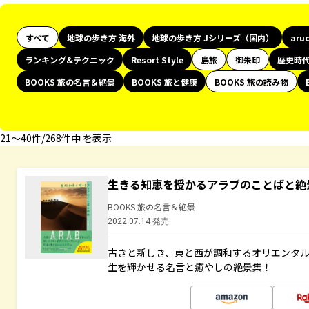
すべて
地球の歩き方 海外
地球の歩き方 Jシリーズ（国内）
aru
ランキング&テクニック
Resort Style
島旅
御朱印
歴史時
BOOKS 旅の名言＆絶景
BOOKS 旅と健康
BOOKS 旅の読み物
21〜40件/268件中 を表示
生きる知恵を授かるアラブのことばと絶
BOOKS 旅の名言＆絶景
2022.07.14 発売
古きと新しき、東と西が調和するオリエンタ
生を輝かせる名言と癒やしの絶景集！