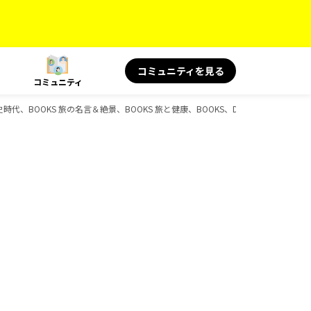
コミュニティを見る
コミュニティ
、歴史時代、BOOKS 旅の名言＆絶景、BOOKS 旅と健康、BOOKS、D-Booksのガイド