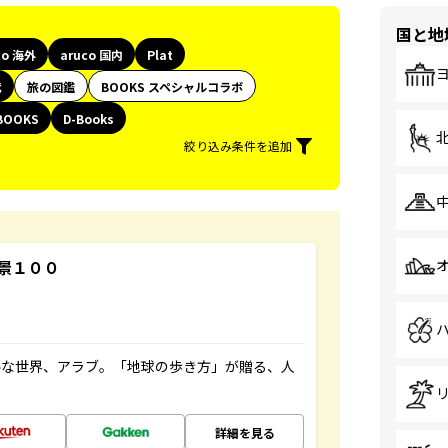
国と地
co 海外
aruco 国内
Plat
代
旅の図鑑
BOOKS スペシャルコラボ
BOOKS
D-Books
絞り込み条件を追加
景１００
ルな世界、アラブ。「地球の歩き方」が贈る、人
詳細を見る