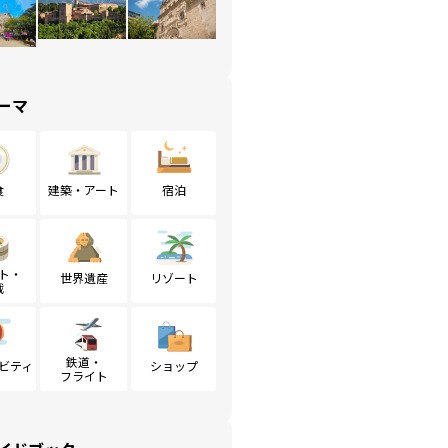
ーマ
食
建築・アート
宿泊
ト・
世界遺産
リゾート
戦
鉄道・
ビティ
ショップ
フライト