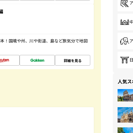
編
図本！国境や州、川や街道、島など旅気分で地図
詳細を見る
人気ス