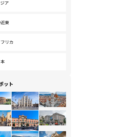
アジア
中近東
アフリカ
日本
ポット