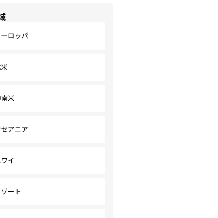
域
ヨーロッパ
北米
中南米
オセアニア
ハワイ
リゾート